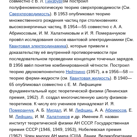
совместно с В. Л.
Гинзбург
ом построил
полуфеноменологическую теорию сверхпроводимости (См.
Сверхпроводимость
). В 1953 опубликовал теорию
множественного рождения частиц при столкновениях
высокоэнергичных частиц. В 1954—55 совместно с А. А.
Абрикосовым, И. М. Халатниковым и И. Я. Померанчуком
провёл исследования основ квантовой электродинамики (См.
Квантовая электродинамика
)
,
которые привели к
доказательству её внутренней противоречивости при
последовательном проведении концепции точечных зарядов.
В 1956 ввёл понятие комбинированной чётности. Построил
теорию двухкомпонентного
Нейтрино
(1957), а в 1956—58 —
теорию ферми-жидкости (см.
Квантовая жидкость
). В 1940—
65 опубликовал совместно с Е. М. Лифшицем
фундаментальный курс теоретической физики (Ленинская
премия, 1962). Л. создал многочисленную школу физиков-
теоретиков. К числу его учеников принадлежат И. Я.
Померанчук
,
А. Б.
Мигдал
,
И. М.
Лифшиц
, А. А.
Абрикосов
,
Е.
М.
Лифшиц
, И. М.
Халатников
и др. Именем Л. назван
институт теоретической физики АН СССР. Государственная
премия СССР (1946, 1949, 1953), Нобелевская премия
(1962). Член многих АН мира (США, Дании, Великобритании,