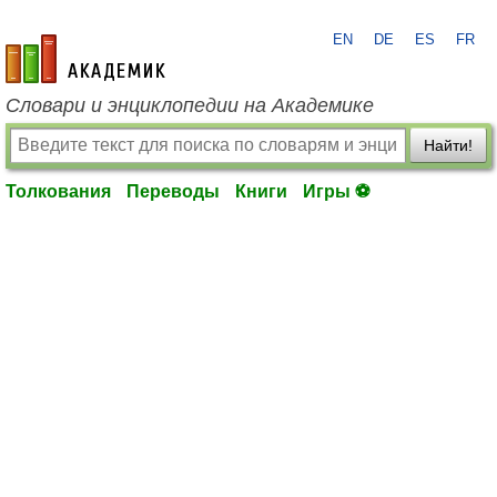
EN
DE
ES
FR
academic.ru
Словари и энциклопедии на Академике
Найти!
Толкования
Переводы
Книги
Игры ⚽