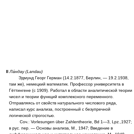
II
Ла́ндау (Landau)
Эдмунд Георг Герман (14.2.1877, Берлин, — 19.2.1938,
там же), немецкий математик. Профессор университета в
Гёттингене (с 1909). Работал в области аналитической теории
чисел и теории функций комплексного переменного.
Отправляясь от свойств натурального числового ряда,
написал курс анализа, построенный с безупречной
логической строгостью.
Соч.: Vorlesungen übeг Zahlentheorie, Bd 1—3, Lpz.,1927;
в рус. пер. — Основы анализа, М., 1947; Введение в