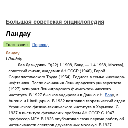
Большая советская энциклопедия
Ландау
Толкование
Перевод
Ландау
I
Ланда́у
Лев Давыдович [9(22).1.1908, Баку, — 1.4.1968, Москва],
советский физик, академик АН СССР (1946), Герой
Социалистического Труда (1954). Родился в семье инженера-
нефтяника. После окончания Ленинградского университета
(1927) аспирант Ленинградского физико-технического
института. В 1927 был командирован в Данию к Н.
Бор
у
,
в
Англию и Швейцарию. В 1932 возглавил теоретический отдел
Украинского физико-технического института в Харькове. С
1937 в институте физических проблем АН СССР. С 1947
профессор МГУ. В 1926 опубликовал свою первую работу об
интенсивности спектров двухатомных молекул. В 1927