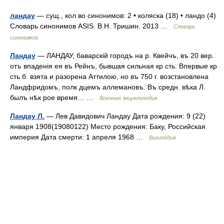
ландау
— сущ., кол во синонимов: 2 • коляска (18) • ландо (4)
Словарь синонимов ASIS. В.Н. Тришин. 2013 …
Словарь
синонимов
Ландау
— ЛАНДАУ, баварскій городъ на р. Квейчъ, въ 20 вер.
отъ впаденія ея въ Рейнъ, бывшая сильная кр сть. Впервые кр
сть б. взята и разорена Аттилою, но въ 750 г. возстановлена
Ландфридомъ, полк дцемъ аллемановъ. Въ средн. вѣка Л.
былъ нѣк рое время… …
Военная энциклопедия
Ландау Л.
— Лев Давидович Ландау Дата рождения: 9 (22)
января 1908(19080122) Место рождения: Баку, Российская
империя Дата смерти: 1 апреля 1968 …
Википедия