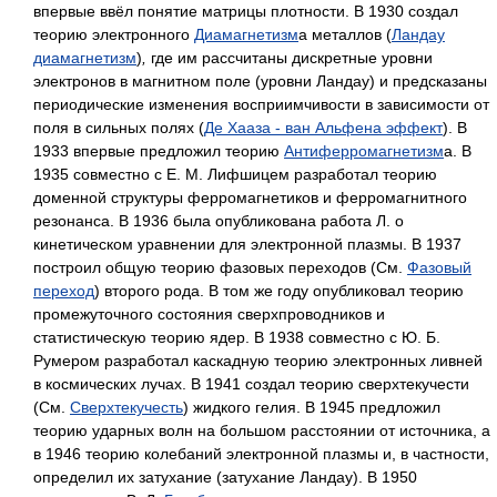
впервые ввёл понятие матрицы плотности. В 1930 создал
теорию электронного
Диамагнетизм
а металлов (
Ландау
диамагнетизм
)
,
где им рассчитаны дискретные уровни
электронов в магнитном поле (уровни Ландау) и предсказаны
периодические изменения восприимчивости в зависимости от
поля в сильных полях (
Де Хааза - ван Альфена эффект
). В
1933 впервые предложил теорию
Антиферромагнетизм
а. В
1935 совместно с Е. М. Лифшицем разработал теорию
доменной структуры ферромагнетиков и ферромагнитного
резонанса. В 1936 была опубликована работа Л. о
кинетическом уравнении для электронной плазмы. В 1937
построил общую теорию фазовых переходов (См.
Фазовый
переход
)
второго рода. В том же году опубликовал теорию
промежуточного состояния сверхпроводников и
статистическую теорию ядер. В 1938 совместно с Ю. Б.
Румером разработал каскадную теорию электронных ливней
в космических лучах. В 1941 создал теорию сверхтекучести
(См.
Сверхтекучесть
) жидкого гелия. В 1945 предложил
теорию ударных волн на большом расстоянии от источника, а
в 1946 теорию колебаний электронной плазмы и, в частности,
определил их затухание (затухание Ландау). В 1950