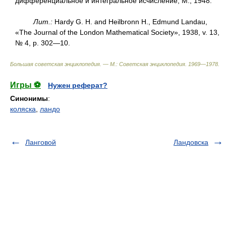
дифференциальное и интегральное исчисление, М., 1948.
Лит.:
Hardy G. Н. and Heilbronn H., Edmund Landau,
«The Journal of the London Mathematical Society», 1938, v. 13,
№ 4, p. 302—10.
Большая советская энциклопедия. — М.: Советская энциклопедия
.
1969—1978
.
Игры ⚽
Нужен реферат?
Синонимы
:
коляска
,
ландо
Ланговой
Ландовска