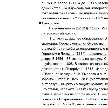
в
1763
на
Урале
.
С
1764
до
1793
был
ген
администрацию
и
докладывал
императр
руководил
финансами
,
юстицией
и
внут
составлению
нового
Уложения
.
В
1769
на
II
Вя́земский
Пётр
Андреевич
[
12
(
23
).
7
.
1792
,
Мос
литературный
критик
.
Получил
домашнее
образование
.
В
сражении
.
После
окончания
Отечественн
отстранён
от
службы
за
оппозиционные
н
Герценом
в
Лондоне
(
1854
),
направлена
двору
.
В
1856
—
58
возглавлял
цензуру
.
С
опубликовал
в
1808
.
В
жанре
гражданско
декабристов
(«
Петербург
»,
1818
, «
Негод
«
Полярной
звезде
»
К
.
Ф
.
Рылеева
и
А
.
А
.
карамзинистов
.
В
1825
—
28
В
.
участвовал
литературный
критик
в
защиту
романтиз
Его
статья
,
напечатанная
как
предислови
была
в
этом
смысле
программной
.
В
. —
газете
»
и
«
Современнике
».
В
40
-
е
гг
.
в
ли
Белинского
.
Стихи
В
.,
написанные
после