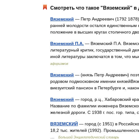
Смотреть что такое "Вяземский" в 
Вяземский
— Петр Андреевич (1792 1878) 
ранней молодости остался единственным 
положение в высших кругах столичного 
Вяземский П.А.
— Вяземский П.А. Вяземски
литературный критик, государственный де
иной литературы заключатся в том, что
афоризмов
Вяземский
— (князь Петр Андреевич) поэт 
родовом подмосковном имении князейВязем
виезуитский пансион в Петербурге и, нак
Вяземский
— город, р.ц., Хабаровский край
Название по фамилии инженера Вяземского
железной дороги. С 1938 г. пос. гор. типа
ВЯЗЕМСКИЙ
— город (с 1951) в Российск
18,2 тыс. жителей (1992). Промышленност
…
Большой Энциклопедический словарь