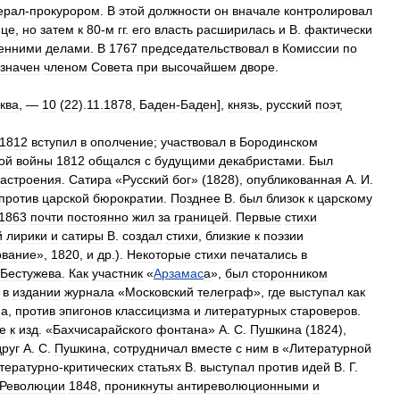
ерал
-
прокурором
.
В
этой
должности
он
вначале
контролировал
ице
,
но
затем
к
80
-
м
гг
.
его
власть
расширилась
и
В
.
фактически
ренними
делами
.
В
1767
председательствовал
в
Комиссии
по
значен
членом
Совета
при
высочайшем
дворе
.
ква
, —
10
(
22
).
11
.
1878
,
Баден
-
Баден
],
князь
,
русский
поэт
,
1812
вступил
в
ополчение
;
участвовал
в
Бородинском
ой
войны
1812
общался
с
будущими
декабристами
.
Был
астроения
.
Сатира
«
Русский
бог
» (
1828
),
опубликованная
А
.
И
.
против
царской
бюрократии
.
Позднее
В
.
был
близок
к
царскому
1863
почти
постоянно
жил
за
границей
.
Первые
стихи
й
лирики
и
сатиры
В
.
создал
стихи
,
близкие
к
поэзии
ование
»,
1820
,
и
др
.).
Некоторые
стихи
печатались
в
Бестужева
.
Как
участник
«
Арзамас
а
»,
был
сторонником
в
издании
журнала
«
Московский
телеграф
»,
где
выступал
как
ма
,
против
эпигонов
классицизма
и
литературных
староверов
.
е
к
изд
. «
Бахчисарайского
фонтана
»
А
.
С
.
Пушкина
(
1824
),
друг
А
.
С
.
Пушкина
,
сотрудничал
вместе
с
ним
в
«
Литературной
тературно
-
критических
статьях
В
.
выступал
против
идей
В
.
Г
.
Революции
1848
,
проникнуты
антиреволюционными
и