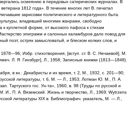
вергались
осмеянию
в
передовых
сатирических
журналах
.
В
ветерана
1812
года
».
В
течение
многих
лет
В
.
печатал
ключавшие
зарисовки
политического
и
литературного
быта
.
культуры
,
владевший
многими
жанрами
,
свободно
а
к
куплетной
форме
,
от
высокого
пафоса
к
стихам
Мастерство
эпиграмм
и
салонных
каламбуров
дало
повод
для
ьный
поэт
,
остряк
замысловатый
,
и
блеском
колких
слов
,
и
,
1878
—
96
;
Избр
.
стихотворения
, [
вступ
.
ст
.
В
.
С
.
Нечаевой
],
М
.
имеч
.
Л
.
Я
.
Гинзбург
],
Л
.,
1958
;
Записные
книжки
(
1813
—
1848
).
кабря
,
в
кн
.
:
Декабристы
и
их
время
,
т
.
2
,
М
.,
1932
,
с
.
201
—
90
;
русской
литературы
,
т
.
6
,
М
. —
Л
.,
1953
;
Лотман
Ю
.
М
.,
П
.
А
.
зап
.
Тартуского
гос
.
Ун
-
та
»,
1960
,
в
.
98
(
Труды
по
русской
и
М
.
И
.,
П
.
А
.
Вяземский
.
Жизнь
и
творчество
,
Л
.,
1969
;
Wytrzens
усской
литературы
XIX
в
.
Библиографич
.
указатель
,
М
. —
Л
.,