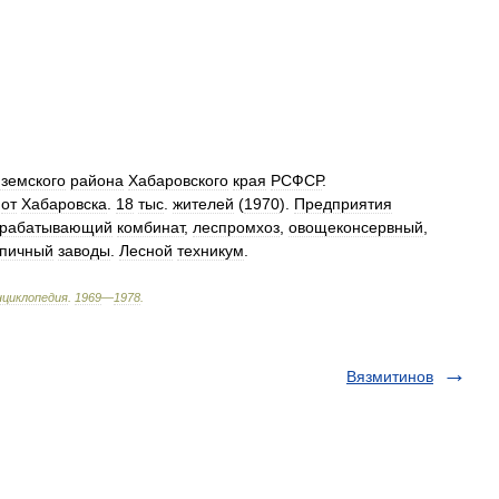
земского
района
Хабаровского
края
РСФСР
.
.
от
Хабаровска
.
18
тыс
.
жителей
(
1970
).
Предприятия
брабатывающий
комбинат
,
леспромхоз
,
овощеконсервный
,
рпичный
заводы
.
Лесной
техникум
.
нциклопедия
.
1969
—
1978
.
Вязмитинов