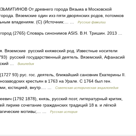
МИТИНОВ От древнего города Вязьма в Московской
 города. Вяземские один ихз пяти дворянских родов, потомков
льным владениям. (С) (Источник:… …
Русские фамилии
• город (2765) Словарь синонимов ASIS. В.Н. Тришин. 2013 …
 Вяземские русский княжеский род. Известные носители
793) русский государственный деятель. Вяземский, Афанасий
емский …
Википедия
1727 93) рус. гос. деятель, ближайший сановник Екатерины II.
озаводских крестьян в 1763 на Урале. С 1764 был ген.
сами, юстицией, внутр.… …
Советская историческая энциклопедия
ич (1792 1878), князь, русский поэт, литературный критик,
ей лирике сочетание гражданских традиций 18 в. и лёгкой
, трагические мотивы;… …
Русская история