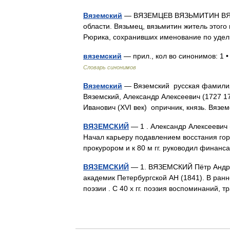
Вяземский
— ВЯЗЕМЦЕВ ВЯЗЬМИТИН ВЯЗЬ
области. Вязьмец, вязьмитин житель этого
Рюрика, сохранивших именование по уде
вяземский
— прил., кол во синонимов: 1 
Словарь синонимов
Вяземский
— Вяземский русская фамилия.
Вяземский, Александр Алексеевич (1727 1
Иванович (XVI век) опричник, князь. Вяз
ВЯЗЕМСКИЙ
— 1 . Александр Алексеевич (
Начал карьеру подавлением восстания горн
прокурором и к 80 м гг. руководил финан
ВЯЗЕМСКИЙ
— 1. ВЯЗЕМСКИЙ Пётр Андреев
академик Петербургской АН (1841). В ранн
поэзии . С 40 х гг. поэзия воспоминаний