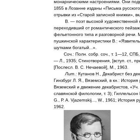
монархическими
настроениями
.
Они
под
1855
в
Лозанне
изданы
«
Письма
русского
отрывки
из
«
Старой
записной
книжки
»,
в
В
. —
поэт
высокой
художественной
переходивший
от
романтического
пейзаж
фельетонного
типа
и
разговорной
речи
.
пушкинской
характеристики
В
.
:
«
Язвител
шутками
богатый
...».
Соч
.
:
Полн
.
собр
.
соч
.,
т
.
1
—
12
,
СПБ
—
Л
.,
1935
;
Стихотворения
, [
вступ
.
ст
.,
пр
[
Послесл
.
В
.
С
.
Нечаевой
],
М
.,
1963
.
Лит
.
:
Кутанов
Н
.,
Декабрист
без
де
Гинзбург
Л
.
Я
.,
Вяземский
,
в
кн
.
:
История
Вяземский
и
движение
декабристов
, «
Уч
.
славянской
филологии
,
т
.
3
);
Гиллельсон
G
.,
P
.
A
.
Vjazemskij
...,
W
.,
1961
;
История
р
1962
.