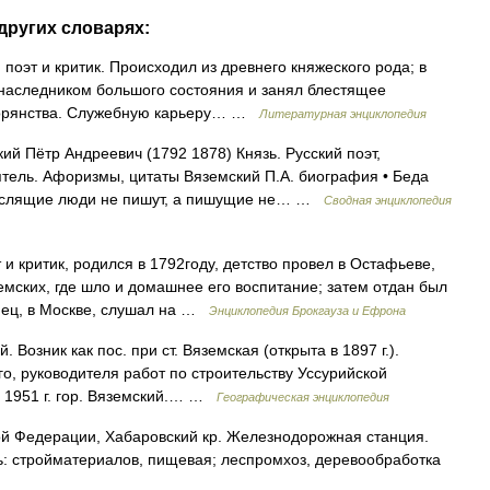
других словарях:
поэт и критик. Происходил из древнего княжеского рода; в
наследником большого состояния и занял блестящее
дворянства. Служебную карьеру… …
Литературная энциклопедия
й Пётр Андреевич (1792 1878) Князь. Русский поэт,
ятель. Афоризмы, цитаты Вяземский П.А. биография • Беда
 мыслящие люди не пишут, а пишущие не… …
Сводная энциклопедия
и критик, родился в 1792году, детство провел в Остафьеве,
ских, где шло и домашнее его воспитание; затем отдан был
онец, в Москве, слушал на …
Энциклопедия Брокгауза и Ефрона
. Возник как пос. при ст. Вяземская (открыта в 1897 г.).
, руководителя работ по строительству Уссурийской
, с 1951 г. гор. Вяземский.… …
Географическая энциклопедия
ой Федерации, Хабаровский кр. Железнодорожная станция.
ь: стройматериалов, пищевая; леспромхоз, деревообработка