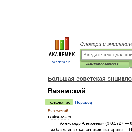
Словари и энциклоп
academic.ru
Большая советская энциклопедия
Большая советская энцикл
Вяземский
Толкование
Перевод
Вяземский
I
Вя́земский
Александр
Алексеевич
(
3
.
8
.
1727
—
из
ближайших
сановников
Екатерины
II
.
Н