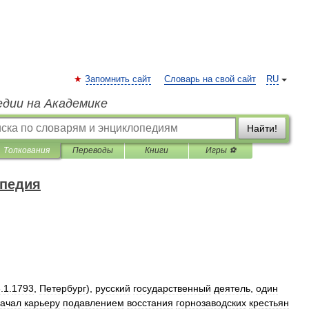
Запомнить сайт
Словарь на свой сайт
RU
едии на Академике
Найти!
Толкования
Переводы
Книги
Игры ⚽
опедия
8
.
1
.
1793
,
Петербург
),
русский
государственный
деятель
,
один
ачал
карьеру
подавлением
восстания
горнозаводских
крестьян