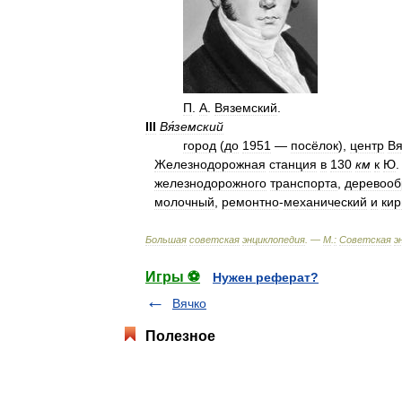
П
.
А
.
Вяземский
.
III
Вя́земский
город
(
до
1951
—
посёлок
),
центр
Вя
Железнодорожная
станция
в
130
км
к
Ю
железнодорожного
транспорта
,
деревоо
молочный
,
ремонтно
-
механический
и
ки
Большая
советская
энциклопедия
. —
М
.
:
Советская
э
Игры ⚽
Нужен реферат?
Вячко
Полезное