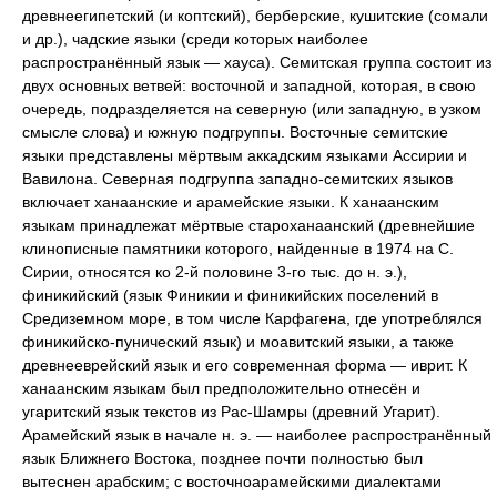
древнеегипетский (и коптский), берберские, кушитские (сомали
и др.), чадские языки (среди которых наиболее
распространённый язык — хауса). Семитская группа состоит из
двух основных ветвей: восточной и западной, которая, в свою
очередь, подразделяется на северную (или западную, в узком
смысле слова) и южную подгруппы. Восточные семитские
языки представлены мёртвым аккадским языками Ассирии и
Вавилона. Северная подгруппа западно-семитских языков
включает ханаанские и арамейские языки. К ханаанским
языкам принадлежат мёртвые староханаанский (древнейшие
клинописные памятники которого, найденные в 1974 на С.
Сирии, относятся ко 2-й половине 3-го тыс. до н. э.),
финикийский (язык Финикии и финикийских поселений в
Средиземном море, в том числе Карфагена, где употреблялся
финикийско-пунический язык) и моавитский языки, а также
древнееврейский язык и его современная форма — иврит. К
ханаанским языкам был предположительно отнесён и
угаритский язык текстов из Рас-Шамры (древний Угарит).
Арамейский язык в начале н. э. — наиболее распространённый
язык Ближнего Востока, позднее почти полностью был
вытеснен арабским; с восточноарамейскими диалектами