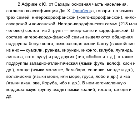
В Африке к Ю. от Сахары основная часть населения,
согласно классификации Дж. Х.
Гринберг
а, говорит на языках
трёх семей: нигерокордофанской (конго-кордофанской), нило-
сахарской и коисанской. Нигеро-кордофанская семья (213 млн.
человек) состоит из 2 групп — нигер-конго и кордофанской. В
составе нигеро-кордо-фанской семьи выделяются обширная
подгруппа бенуэ-конго, включающая языки банту (важнейшие
из них — суахили, руанда, кирунди, киконго, килуба, луганда,
лингала, сото, зулу) и ряд других (тив, ибибио и т. д.), а также
подгруппы западно-атлантическая (языки фуль, волоф, киси и
др.), манде (языки малинке, бам-бара, сонинке, менде и др.),
вольтийские (языки моей, или море, груси, лобо и др.) и ква
(языки акан, эве, йоруба, ибо и др.). В немногочисленную
кордофанскую группу входят языки коалиб, тегали, талоди и
др.