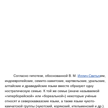
Согласно гипотезе, обоснованной В. М.
Иллич-Свитыч
ем,
индоевропейские, семито-хамитские, картвельские, уральские,
алтайские и дравидийские языки вместе образуют одну
ностратическую семью. К той же семье (иначе называемой
«гиперборейской» или «бореальной») некоторые учёные
относят и северокавказские языки, а также языки чукото-
камчатской группы (чукотский, корякский, ительменский и др.).