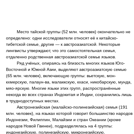
Место тайской группы (52 млн. человек) окончательно не
определено: одни исследователи относят её к китайско-
тибетской семье, другие — к австроазиатской. Некоторые
лингвисты утверждают, что это самостоятельная семья,
отдаленно родственная австроазиатской семье языков.
Ряд учёных, опираясь на близость многих языков Юго-
Восточной и Южной Азии, выделяют австроазиатскую семью
(65 млн. человек), включающую группы: вьетскую, мон-
кхмерскую, палаун-ва, малаккскую, кхаси, никобарскую, мунда,
мяо-ярскую. Многие языки этих групп, распространённые
некогда во всех странах Индокитая и Индии, сохранились лишь
в труднодоступных местах.
Австронезийская (малайско-полинезийская) семья (191
млн. человек), на языках которой говорит большинство народов
Индонезии, Филиппин, Малайзии и стран Океании (кроме
народов Новой Гвинеи), подразделялась на 4 группы:
индонезийскую, полинезийскую, микронезийскую,