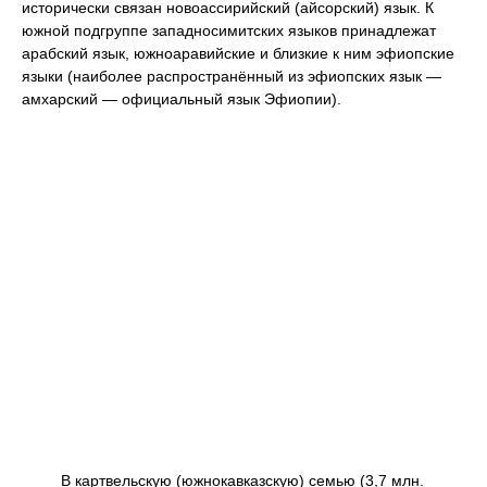
исторически связан новоассирийский (айсорский) язык. К
южной подгруппе западносимитских языков принадлежат
арабский язык, южноаравийские и близкие к ним эфиопские
языки (наиболее распространённый из эфиопских язык —
амхарский — официальный язык Эфиопии).
В картвельскую (южнокавказскую) семью (3,7 млн.