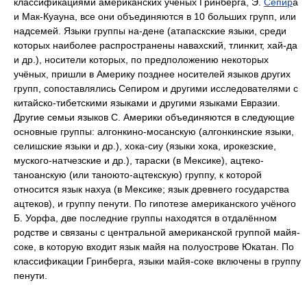
классификациями американских учёных Гринберга, Э.
Сепир
а
и Мак-Куауна, все они объединяются в 10 больших групп, или
надсемей. Языки группы на-дене (атапаскские языки, среди
которых наиболее распространены навахский, тлинкит, хай-да
и др.), носители которых, по предположению некоторых
учёных, пришли в Америку позднее носителей языков других
групп, сопоставлялись Сепиром и другими исследователями с
китайско-тибетскими языками и другими языками Евразии.
Другие семьи языков С. Америки объединяются в следующие
основные группы: алгонкино-мосанскую (алгонкинские языки,
селишские языки и др.), хока-сиу (языки хока, ирокезские,
муского-натчезские и др.), тараски (в Мексике), ацтеко-
таноанскую (или таноюто-ацтекскую) группу, к которой
относится язык нахуа (в Мексике; язык древнего государства
ацтеков), и группу пенути. По гипотезе американского учёного
Б. Уорфа, две последние группы находятся в отдалённом
родстве и связаны с центральной американской группой майя-
соке, в которую входит язык майя на полуострове Юкатан. По
классификации Гринберга, языки майя-соке включены в группу
пенути.