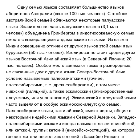
Одну семью языков составляет большинство языков
аборигенов Австралии (свыше 100 тыс. человек). С этой же
австралийской семьей сближаются некоторые папуасские
языки. Значительная часть папуасских языков (3,1 млн.
человек) объединена Гринбергом в индотихоокеанскую семью
вместе с вымирающими андаманскими языками. Из языков
Индии совершенно отличен от других языков этой семьи язык
бурушаски (50 тыс. человек). Изолированно стоит среди других
языков Восточной Азии айнский язык (в Северной Японии; 20
тыс. человек). Особое место занимают также и разнородные,
не связанные друг с другом языки Северо-Восточной Азии,
условно называемые палеоазиатскими (точнее,
палеосибирскими, т. е. древнесибирскими), в том числе
нивхский (гиляцкий), а также эскимосский (близкородственный
алеутскому, или унанганскому). Эскимосский и алеутский языки
часто выделяют в особую эскимосско-алеутскую семью.
Палеосибирские языки, как и айнский, имеют черты, общие с
некоторыми индейскими языками Северной Америки. Западно-
палеосибирскими языками иногда называют языки енисейской,
или кетской, группы: кетский (енисейско-остяцкий), на котором
говорят жители нескольких селений в бассейне Енисея, и