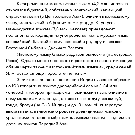
К современным монгольским языкам (4,2 млн. человек)
относятся бурятский, собственно монгольский, калмыцкий,
ойратский языки (в Центральной Азии), близкий к калмыцкому
языку, монгольский в Афганистане и ряд др. К тунгусе-
маньчжурским языкам (3,6 млн. человек) принадлежит
постепенно выходящий из употребления маньчжурский язык,
эвенкийский, близкий к нему эвенский и ряд других языков
Восточной Сибири и Дальнего Востока.
Японскому языку близко родствен рюкюский (на островах
Рюкю). Однако место японского и рюкюского языков, имеющих
общие черты также с австронезийскими языками, среди семей
Я. м. остаётся ещё недостаточно ясным.
Значительная часть населения Индии (главным образом
на Ю.) говорит на языках дравидийской семьи (154 млн.
человек), к которой принадлежат тамильский язык, близкие к
нему малаялам и каннада, а также язык телугу, языки куй,
гонди, брагуи (на С.-З. Индии) и др. В научной литературе
высказывалась гипотеза о родстве дравидийских языков с
уральскими, а также с мёртвым эламским языком — одним из
древних языков Передней Азии.