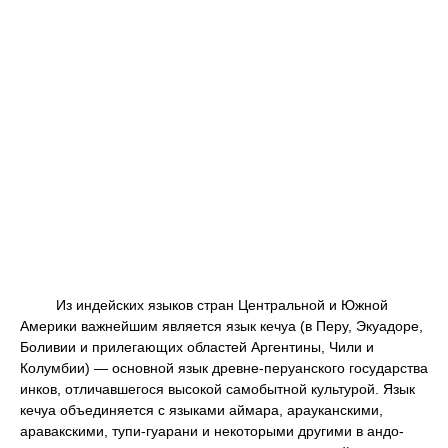
Из индейских языков стран Центральной и Южной
Америки важнейшим является язык кечуа (в Перу, Экуадоре,
Боливии и прилегающих областей Аргентины, Чили и
Колумбии) — основной язык древне-перуанского государства
инков, отличавшегося высокой самобытной культурой. Язык
кечуа объединяется с языками аймара, арауканскими,
аравакскими, тупи-гуарани и некоторыми другими в андо-