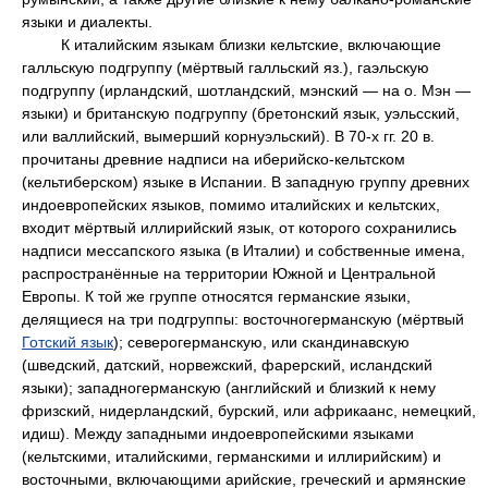
языки и диалекты.
К италийским языкам близки кельтские, включающие
галльскую подгруппу (мёртвый галльский яз.), гаэльскую
подгруппу (ирландский, шотландский, мэнский — на о. Мэн —
языки) и британскую подгруппу (бретонский язык, уэльсский,
или валлийский, вымерший корнуэльский). В 70-х гг. 20 в.
прочитаны древние надписи на иберийско-кельтском
(кельтиберском) языке в Испании. В западную группу древних
индоевропейских языков, помимо италийских и кельтских,
входит мёртвый иллирийский язык, от которого сохранились
надписи мессапского языка (в Италии) и собственные имена,
распространённые на территории Южной и Центральной
Европы. К той же группе относятся германские языки,
делящиеся на три подгруппы: восточногерманскую (мёртвый
Готский язык
); северогерманскую, или скандинавскую
(шведский, датский, норвежский, фарерский, исландский
языки); западногерманскую (английский и близкий к нему
фризский, нидерландский, бурский, или африкаанс, немецкий,
идиш). Между западными индоевропейскими языками
(кельтскими, италийскими, германскими и иллирийским) и
восточными, включающими арийские, греческий и армянские