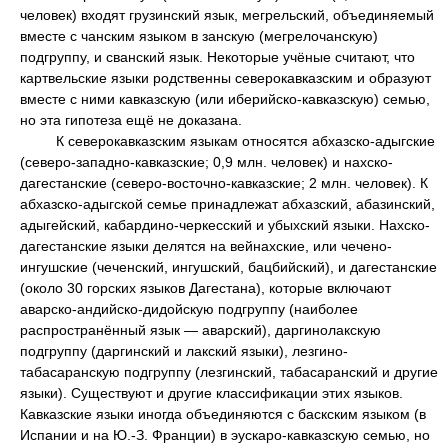
человек) входят грузинский язык, мегрельский, объединяемый
вместе с чанским языком в занскую (мегрелочанскую)
подгруппу, и сванский язык. Некоторые учёные считают, что
картвельские языки родственны северокавказским и образуют
вместе с ними кавказскую (или иберийско-кавказскую) семью,
но эта гипотеза ещё не доказана.
К северокавказским языкам относятся абхазско-адыгские
(северо-западно-кавказские; 0,9 млн. человек) и нахско-
дагестанские (северо-восточно-кавказские; 2 млн. человек). К
абхазско-адыгской семье принадлежат абхазский, абазинский,
адыгейский, кабардино-черкесский и убыхский языки. Нахско-
дагестанские языки делятся на вейнахские, или чечено-
ингушские (чеченский, ингушский, бацбийский), и дагестанские
(около 30 горских языков Дагестана), которые включают
аварско-андийско-дидойскую подгруппу (наиболее
распространённый язык — аварский), даргинолакскую
подгруппу (даргинский и лакский языки), лезгино-
табасаранскую подгруппу (лезгинский, табасаранский и другие
языки). Существуют и другие классификации этих языков.
Кавказские языки иногда объединяются с баскским языком (в
Испании и на Ю.-З. Франции) в эускаро-кавказскую семью, но