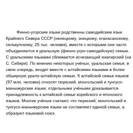
Финно-угорские языки родственны самодийским язык
Крайнего Севера СССР (ненецкому, энецкому, нганасанскому,
селькупскому; 25 тыс. человек), вместе с которыми они часто
объединяются в уральскую (финно-угро-самодийскую) семью.
С уральскими языками сближается исчезающий юкагирский (на
С. Сибири). По мнению некоторых учёных, уральская семья, в
свою очередь, входит вместе с алтайскими языками в более
обширную урало-алтайскую семью. К алтайской семье языков
(97 млн. человек) относят тюркский, монгольский и тунгусо-
маньчжурские языки; отдельными учёными доказывается
принадлежность к алтайской семье корейского и японского
языков. Многие учёные считают, что тюркский, монгольский и
тунгусо-маньчжурские языки не составляют единой семьи, а
образуют языковой союз.