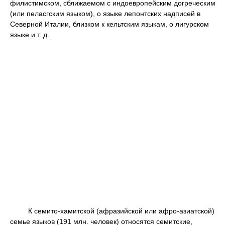
филистимском, сближаемом с индоевропейским догреческим
(или пеласгским языком), о языке лепонтских надписей в
Северной Италии, близком к кельтским языкам, о лигурском
языке и т. д.
К семито-хамитской (афразийской или афро-азиатской)
семье языков (191 млн. человек) относятся семитские,