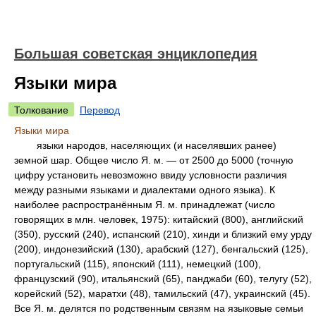
Большая советская энциклопедия
Языки мира
Толкование
Перевод
Языки мира
языки народов, населяющих (и населявших ранее)
земной шар. Общее число Я. м. — от 2500 до 5000 (точную
цифру установить невозможно ввиду условности различия
между разными языками и диалектами одного языка). К
наиболее распространённым Я. м. принадлежат (число
говорящих в млн. человек, 1975): китайский (800), английский
(350), русский (240), испанский (210), хинди и близкий ему урду
(200), индонезийский (130), арабский (127), бенгальский (125),
португальский (115), японский (111), немецкий (100),
французский (90), итальянский (65), панджаби (60), телугу (52),
корейский (52), маратхи (48), тамильский (47), украинский (45).
Все Я. м. делятся по родственным связям на языковые семьи