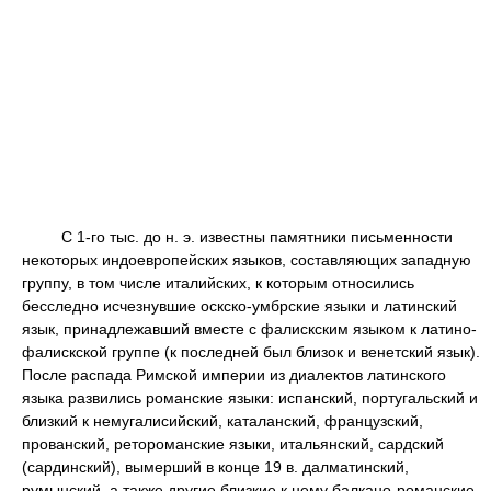
С 1-го тыс. до н. э. известны памятники письменности
некоторых индоевропейских языков, составляющих западную
группу, в том числе италийских, к которым относились
бесследно исчезнувшие оскско-умбрские языки и латинский
язык, принадлежавший вместе с фалискским языком к латино-
фалискской группе (к последней был близок и венетский язык).
После распада Римской империи из диалектов латинского
языка развились романские языки: испанский, португальский и
близкий к немугалисийский, каталанский, французский,
прованский, ретороманские языки, итальянский, сардский
(сардинский), вымерший в конце 19 в. далматинский,
румынский, а также другие близкие к нему балкано-романские