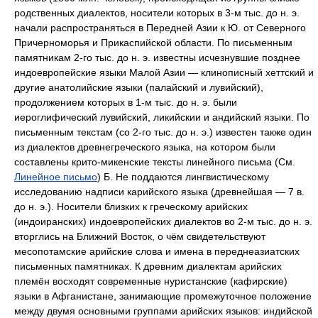
родственных диалектов, носители которых в 3-м тыс. до н. э.
начали распространяться в Передней Азии к Ю. от Северного
Причерноморья и Прикаспийской области. По письменным
памятникам 2-го тыс. до н. э. известны исчезнувшие позднее
индоевропейские языки Малой Азии — клинописный хеттский и
другие анатолийские языки (палайский и лувийский),
продолжением которых в 1-м тыс. до н. э. были
иероглифический лувийский, ликийскии и андийский языки. По
письменным текстам (со 2-го тыс. до н. э.) известен также один
из диалектов древнегреческого языка, на котором были
составлены крито-микенские тексты линейного письма (См.
Линейное письмо
) Б. Не поддаются лингвистическому
исследованию надписи карийского языка (древнейшая — 7 в.
до н. э.). Носители близких к греческому арийских
(индоиранских) индоевропейских диалектов во 2-м тыс. до н. э.
вторглись на Ближний Восток, о чём свидетельствуют
месопотамские арийские слова и имена в переднеазиатских
письменных памятниках. К древним диалектам арийских
племён восходят современные нуристанские (кафирские)
языки в Афганистане, занимающие промежуточное положение
между двумя основными группами арийских языков: индийской