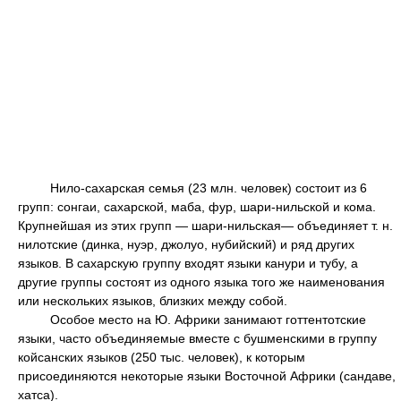
Нило-сахарская семья (23 млн. человек) состоит из 6
групп: сонгаи, сахарской, маба, фур, шари-нильской и кома.
Крупнейшая из этих групп — шари-нильская— объединяет т. н.
нилотские (динка, нуэр, джолуо, нубийский) и ряд других
языков. В сахарскую группу входят языки канури и тубу, а
другие группы состоят из одного языка того же наименования
или нескольких языков, близких между собой.
Особое место на Ю. Африки занимают готтентотские
языки, часто объединяемые вместе с бушменскими в группу
койсанских языков (250 тыс. человек), к которым
присоединяются некоторые языки Восточной Африки (сандаве,
хатса).