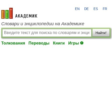
EN
DE
ES
FR
academic.ru
Словари и энциклопедии на Академике
Найти!
Толкования
Переводы
Книги
Игры ⚽