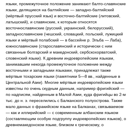
языки, промежуточное положение занимают балто-славянские
языки, делящиеся на балтийские — западно-балтийский
(мёртвый прусский язык) и восточно-балтийские (литовский,
латышский), и славянские, к которым относятся
восточнославянские (русский, украинский, белорусский),
западнославянские (чешский, словацкий, польский, лужицкий
языки и мёртвый полабский — в бассейне р. Эльба — Лаба),
южнославянские (старославянский и исторически с ним
связанные болгарский и македонский, сербскохорватский,
словенский языки). К древним индоевропейским языкам,
занимавшим некогда промежуточное положение между
восточными и западными языками, принадлежат также
мёртвые тохарские языки (памятники 5—8 вв., найденные в
Центральной Азии). Многие мёртвые индоевропейские языки
известны по очень скудным данным, например фригийский —
по надписям, найденным в Малой Азии, куда фригийцы во 2-м
тыс. до н. э. переселились с Балканского полуострова. Также
мало данных о фракийском языке на Балканах, связываемом
— как и иллирийский — с современным албанским языком
(составляющим особую подгруппу индоевропейских языков), о
древнемакедонском языке, близком к греческому, о