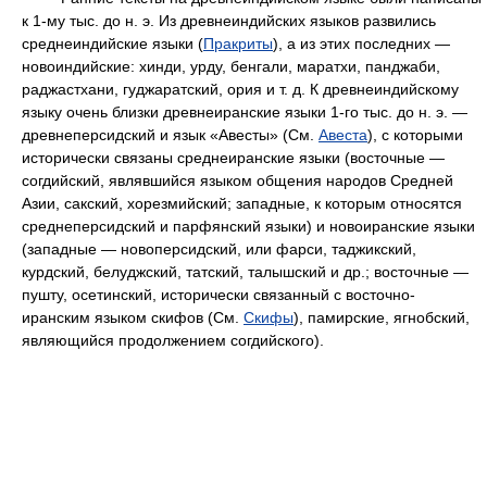
к 1-му тыс. до н. э. Из древнеиндийских языков развились
среднеиндийские языки (
Пракриты
), а из этих последних —
новоиндийские: хинди, урду, бенгали, маратхи, панджаби,
раджастхани, гуджаратский, ория и т. д. К древнеиндийскому
языку очень близки древнеиранские языки 1-го тыс. до н. э. —
древнеперсидский и язык «Авесты» (См.
Авеста
), с которыми
исторически связаны среднеиранские языки (восточные —
согдийский, являвшийся языком общения народов Средней
Азии, сакский, хорезмийский; западные, к которым относятся
среднеперсидский и парфянский языки) и новоиранские языки
(западные — новоперсидский, или фарси, таджикский,
курдский, белуджский, татский, талышский и др.; восточные —
пушту, осетинский, исторически связанный с восточно-
иранским языком скифов (См.
Скифы
), памирские, ягнобский,
являющийся продолжением согдийского).