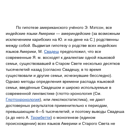
По гипотезе американского учёного Э. Мэтсон, все
индейские языки Америки — америндейские (за возможным
исключением карибских на Ю. и на-дене на С.) родственны
между собой. Выдвигая гипотезу о родстве всех индейских
языков Америки, М.
Свадеш
предположил, что все
современные Я. м. восходят к диалектам одной языковой
семьи, существовавшей в Старом Свете несколько десятков
тысячелетий назад (согласно Свадешу, в то время
существовали и другие семьи, исчезнувшие бесследно).
Однако методы определения времени распада языковой
семьи, введённые Свадешом и широко используемые в
современной лингвистике (глотто-хронология (См.
Глоттохронология
), или лекспкостатистика), не дают
достоверных результатов применительно к периодам,
превышающим 4—5 тысячелетий, и поэтому выводы Свадеша
(а до него А.
Тромбетти
)
о моногенезе (едином
происхождении) всех языков Америки и Старого Света не