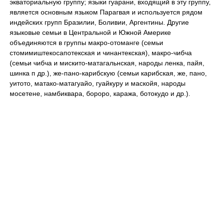
экваториальную группу; языки гуарани, входящий в эту группу,
является основным языком Парагвая и используется рядом
индейских групп Бразилии, Боливии, Аргентины. Другие
языковые семьи в Центральной и Южной Америке
объединяются в группы макро-отоманге (семьи
стомимиштекосапотекская и чинантекская), макро-чибча
(семьи чибча и мискито-матагальнская, народы ленка, пайя,
шинка п др.), же-пано-карибскую (семьи карибская, же, пано,
уитото, матако-матагуайо, гуайкуру и маскойя, народы
мосетене, намбиквара, бороро, каража, ботокудо и др.).