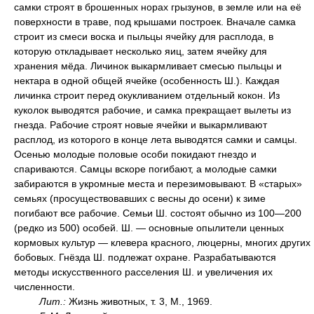
самки строят в брошенных норах грызунов, в земле или на её
поверхности в траве, под крышами построек. Вначале самка
строит из смеси воска и пыльцы ячейку для расплода, в
которую откладывает несколько яиц, затем ячейку для
хранения мёда. Личинок выкармливает смесью пыльцы и
нектара в одной общей ячейке (особенность Ш.). Каждая
личинка строит перед окукливанием отдельный кокон. Из
куколок выводятся рабочие, и самка прекращает вылеты из
гнезда. Рабочие строят новые ячейки и выкармливают
расплод, из которого в конце лета выводятся самки и самцы.
Осенью молодые половые особи покидают гнездо и
спариваются. Самцы вскоре погибают, а молодые самки
забираются в укромные места и перезимовывают. В «старых»
семьях (просуществовавших с весны до осени) к зиме
погибают все рабочие. Семьи Ш. состоят обычно из 100—200
(редко из 500) особей. Ш. — основные опылители ценных
кормовых культур — клевера красного, люцерны, многих других
бобовых. Гнёзда Ш. подлежат охране. Разрабатываются
методы искусственного расселения Ш. и увеличения их
численности.
Лит.:
Жизнь животных, т. 3, М., 1969.