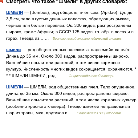
Смотреть что такое "Шмели" в других словарях:
ШМЕЛИ
— (Bombus), род обществ, пчёл сем. (Apidae). Дл. до
3,5 см, тело в густых длинных волосках, образующих рыжие,
чёрные или белые перевязи. Ок. 300 видов, распространены
широко, кроме Африки; в СССР 125 видов, гл. обр. в лесах и в
горах. Гнёзда из… …
Биологический энциклопедический словарь
шмели
— род общественных насекомых надсемейства пчёл.
Длина до 35 мм. Около 300 видов, распространены широко.
Важнейшие опылители растений, в том числе кормовых
культур. Численность многих видов сокращается, охраняются. *
* * ШМЕЛИ ШМЕЛИ, род… …
Энциклопедический словарь
ШМЕЛИ
— ШМЕЛИ, род общественных пчел. Тело опушенное,
длина до 35 мм. Около 300 видов, распространены широко.
Важнейшие опылители растений, в том числе кормовых культур
(особенно красного клевера). Гнездо шмелей неправильный
шар из травы, мха, прутиков и …
Современная энциклопедия