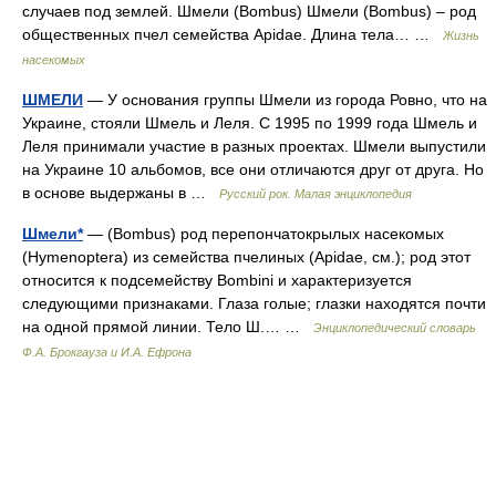
случаев под землей. Шмели (Bombus) Шмели (Bombus) – род
общественных пчел семейства Apidae. Длина тела… …
Жизнь
насекомых
ШМЕЛИ
— У основания группы Шмели из города Ровно, что на
Украине, стояли Шмель и Леля. С 1995 по 1999 года Шмель и
Леля принимали участие в разных проектах. Шмели выпустили
на Украине 10 альбомов, все они отличаются друг от друга. Но
в основе выдержаны в …
Русский рок. Малая энциклопедия
Шмели*
— (Bombus) род перепончатокрылых насекомых
(Hymenoptera) из семейства пчелиных (Apidae, см.); род этот
относится к подсемейству Bombini и характеризуется
следующими признаками. Глаза голые; глазки находятся почти
на одной прямой линии. Тело Ш.… …
Энциклопедический словарь
Ф.А. Брокгауза и И.А. Ефрона