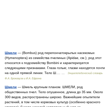
Шмели
— (Bombus) род перепончатокрылых насекомых
(Hymenoptera) из семейства пчелиных (Apidae, см.); род этот
относится к подсемейству Bombini и характеризуется
следующими признаками. Глаза голые; глазки находятся почти
на одной прямой линии. Тело Ш.… …
Энциклопедический словарь
Ф.А. Брокгауза и И.А. Ефрона
Шмели
— Шмель крупным планом. ШМЕЛИ, род
общественных пчел. Тело опушенное, длина до 35 мм. Около
300 видов, распространены широко. Важнейшие опылители
растений, в том числе кормовых культур (особенно красного
клевера). Гнездо шмелей неправильный шар из… …