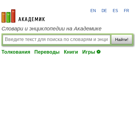
EN
DE
ES
FR
academic.ru
Словари и энциклопедии на Академике
Найти!
Толкования
Переводы
Книги
Игры ⚽