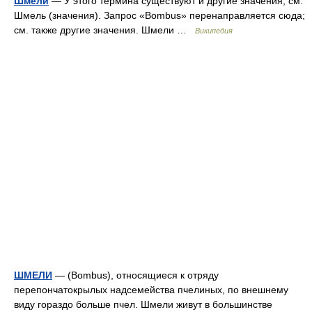
Шмели
— У этого термина существуют и другие значения, см.
Шмель (значения). Запрос «Bombus» перенаправляется сюда;
см. также другие значения. Шмели …
Википедия
ШМЕЛИ
— (Bombus), относящиеся к отряду
перепончатокрылых надсемейства пчелиных, по внешнему
виду гораздо больше пчел. Шмели живут в большинстве