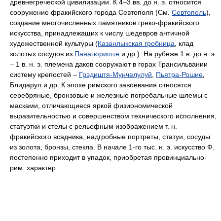
древнегреческой цивилизации. К 4–3 вв. до н. э. относится
сооружение фракийского города Севтополя (См.
Севтополь
)
,
создание многочисленных памятников греко-фракийского
искусства, принадлежащих к числу шедевров античной
художественной культуры (
Казанлыкская гробница
,
клад
золотых сосудов из
Панагюриште
и др.). На рубеже 1 в. до н. э.
– 1 в. н. э. племена даков сооружают в горах Трансильвании
систему крепостей –
Грэдиштя-Мунчелулуй
,
Пьятра-Рошие
,
Блидарул и др. К эпохе римского завоевания относятся
серебряные, бронзовые и железные погребальные шлемы с
масками, отличающиеся яркой физиономической
выразительностью и совершенством технического исполнения,
статуэтки и стелы с рельефным изображением т. н.
фракийского всадника, надгробные портреты, статуи, сосуды
из золота, бронзы, стекла. В начале 1-го тыс. н. э. искусство Ф.
постепенно приходит в упадок, приобретая провинциально-
рим. характер.