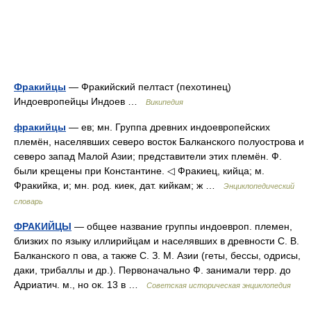
Фракийцы
— Фракийский пелтаст (пехотинец)
Индоевропейцы Индоев …
Википедия
фракийцы
— ев; мн. Группа древних индоевропейских
племён, населявших северо восток Балканского полуострова и
северо запад Малой Азии; представители этих племён. Ф.
были крещены при Константине. ◁ Фракиец, кийца; м.
Фракийка, и; мн. род. киек, дат. кийкам; ж …
Энциклопедический
словарь
ФРАКИЙЦЫ
— общее название группы индоевроп. племен,
близких по языку иллирийцам и населявших в древности С. В.
Балканского п ова, а также С. З. М. Азии (геты, бессы, одрисы,
даки, трибаллы и др.). Первоначально Ф. занимали терр. до
Адриатич. м., но ок. 13 в …
Советская историческая энциклопедия