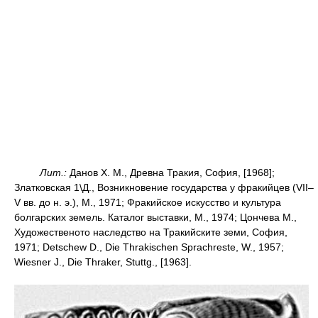
Лит.:
Данов Х. М., Древна Тракия, София, [1968];
Златковская 1\Д., Возникновение государства у фракийцев (VII–
V вв. до н. э.), М., 1971; Фракийское искусство и культура
болгарских земель. Каталог выставки, М., 1974; Цончева М.,
Художественото наследство на Тракийските земи, София,
1971; Detschew D., Die Thrakischen Sprachreste, W., 1957;
Wiesner J., Die Thraker, Stuttg., [1963].