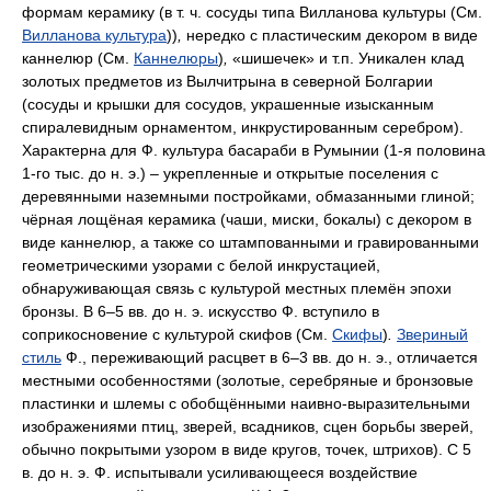
формам керамику (в т. ч. сосуды типа Вилланова культуры (См.
Вилланова культура
))
,
нередко с пластическим декором в виде
каннелюр (См.
Каннелюры
)
,
«шишечек» и т.п. Уникален клад
золотых предметов из Вылчитрына в северной Болгарии
(сосуды и крышки для сосудов, украшенные изысканным
спиралевидным орнаментом, инкрустированным серебром).
Характерна для Ф. культура басараби в Румынии (1-я половина
1-го тыс. до н. э.) – укрепленные и открытые поселения с
деревянными наземными постройками, обмазанными глиной;
чёрная лощёная керамика (чаши, миски, бокалы) с декором в
виде каннелюр, а также со штампованными и гравированными
геометрическими узорами с белой инкрустацией,
обнаруживающая связь с культурой местных племён эпохи
бронзы. В 6–5 вв. до н. э. искусство Ф. вступило в
соприкосновение с культурой скифов (См.
Скифы
)
.
Звериный
стиль
Ф., переживающий расцвет в 6–3 вв. до н. э., отличается
местными особенностями (золотые, серебряные и бронзовые
пластинки и шлемы с обобщёнными наивно-выразительными
изображениями птиц, зверей, всадников, сцен борьбы зверей,
обычно покрытыми узором в виде кругов, точек, штрихов). С 5
в. до н. э. Ф. испытывали усиливающееся воздействие