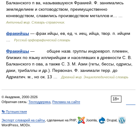
Балканского п ва, называвшуюся Фракией. Ф. занимались
земледелием и скотоводством, преимущественно
коневодством, славились производством металлов и… …
Античный мир. Словарь-справочник.
фракийцы
— фрак ийцы, ев, ед. ч. иец, ийца, твор. п. ийцем
…
Русский орфографический словарь
Фракийцы
— общее назв. группы индоевроп. племен,
близких по языку иллирийцам и населявших в древности С. В.
Балканского п ова, а также С. З. М. Азии (геты, бессы, одрисы,
даки, трибаллы и др.). Первонач. Ф. занимали терр. до
Адриатич. м., но ок. 13 …
Древний мир. Энциклопедический словарь
© Академик, 2000-2026
18+
Обратная связь:
Техподдержка
,
Реклама на сайте
👣 Путешествия
Экспорт словарей на сайты
, сделанные на PHP,
Joomla,
Drupal,
WordPress, MODx.