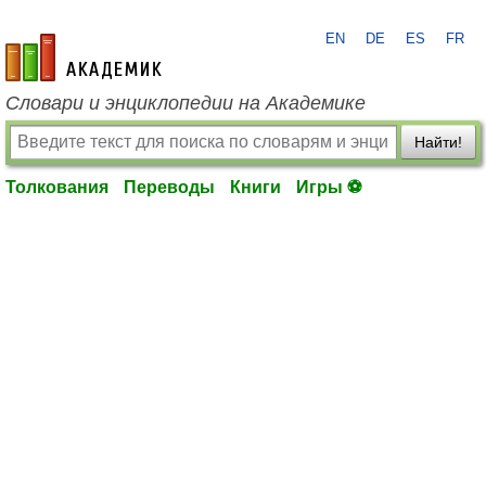
EN
DE
ES
FR
academic.ru
Словари и энциклопедии на Академике
Найти!
Толкования
Переводы
Книги
Игры ⚽