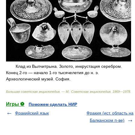
Клад из Вылчитрына. Золото, инкрустация серебром.
Конец 2-го — начало 1-го тысячелетия до н. э.
Археологический музей. София.
Большая советская энциклопедия. — М.: Советская энциклопедия
.
1969—1978
.
Игры ⚽
Поможем сделать НИР
Фракийский язык
Фракия (ист. область на
Балканском п-ве)