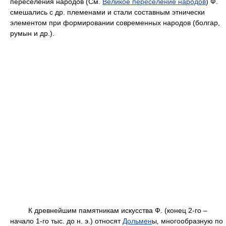
переселения народов (См.
Великое переселение народов
) Ф.
смешались с др. племенами и стали составным этнически
элементом при формировании современных народов (болгар,
румын и др.).
К древнейшим памятникам искусства Ф. (конец 2-го –
начало 1-го тыс. до н. э.) относят
Дольмен
ы
,
многообразную по