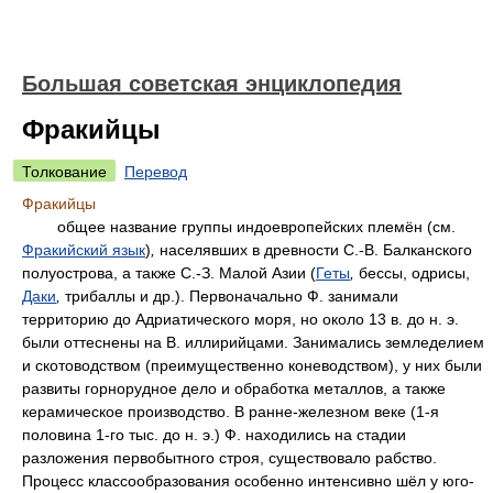
Большая советская энциклопедия
Фракийцы
Толкование
Перевод
Фракийцы
общее название группы индоевропейских племён (см.
Фракийский язык
)
,
населявших в древности С.-В. Балканского
полуострова, а также С.-З. Малой Азии (
Геты
,
бессы, одрисы,
Даки
,
трибаллы и др.). Первоначально Ф. занимали
территорию до Адриатического моря, но около 13 в. до н. э.
были оттеснены на В. иллирийцами. Занимались земледелием
и скотоводством (преимущественно коневодством), у них были
развиты горнорудное дело и обработка металлов, а также
керамическое производство. В ранне-железном веке (1-я
половина 1-го тыс. до н. э.) Ф. находились на стадии
разложения первобытного строя, существовало рабство.
Процесс классообразования особенно интенсивно шёл у юго-