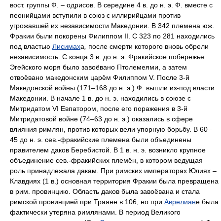
вост. группы Ф. – одрисов. В середине 4 в. до н. э. Ф. вместе с
пеонийцами вступили в союз с иллирийцами против
угрожавшей их независимости Македонии. В 342 племена юж.
Фракии были покорены Филиппом II. С 323 по 281 находились
под властью
Лисимах
а
,
после смерти которого вновь обрели
независимость. С конца 3 в. до н. э. Фракийское побережье
Эгейского моря было завоёвано Птолемеями, а затем
отвоёвано македонским царём Филиппом V. После 3-й
Македонской войны (171–168 до н. э.) Ф. вышли из-под власти
Македонии. В начале 1 в. до н. э. находились в союзе с
Митридатом VI Евпатором, после его поражения в 3-й
Митридатовой войне (74–63 до н. э.) оказались в сфере
влияния римлян, против которых вели упорную борьбу. В 60–
45 до н. э. сев.-фракийские племена были объединены
правителем даков Беребистой. В 1 в. н. э. возникло крупное
объединение сев.-фракийских племён, в котором ведущая
роль принадлежала дакам. При римских императорах Юлиях –
Клавдиях (1 в.) основная территория Фракии была превращена
в рим. провинцию. Область даков была завоёвана и стала
римской провинцией при Траяне в 106, но при
Аврелиан
е была
фактически утеряна римлянами. В период Великого