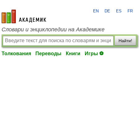
EN
DE
ES
FR
academic.ru
Словари и энциклопедии на Академике
Найти!
Толкования
Переводы
Книги
Игры ⚽