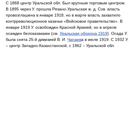
С 1868 центр Уральской обл. Был крупным торговым центром.
В 1895 через У. прошла Рязано-Уральская ж. д. Сов. власть
провозглашена в январе 1918, но в марте власть захватило
контрреволюционное казачье «Войсковое правительство». В
январе 1919 У. освобожден Красной Армией, но в апреле
осажден белоказаками (см.
Уральская оборона 1919
). Осада У.
была снята 25-й дивизией В. И.
Чапаев
а в июле 1919. С 1932 У.
– центр Западно-Казахстанской, с 1962 – Уральской обл.