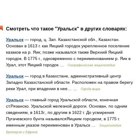
Смотреть что такое "Уральск" в других словарях:
Уральск
— город, ц. Зап. Казахстанской обл., Казахстан.
Основан в 1613 г. как Яицкий городок укрепленное поселение
казаков на р. Яик; позже назывался также Верхний Яицкий
городок. В 1775 г., одновременно с переименованием р. Яик в
Урал, этот Яицкий городок …
Географическая энциклопедия
Уральск
— город в Казахстане, административный центр
Западно Казахстанской области. Расположен на правом берегу
реки Урал, при впадении в нее… …
Города мира
Уральск
— главный город Уральской области, конечная
ст.Рязанско. Уральской железной дороги. Основан, по одним
сведениям, в 1613г., по другим в 1622 г. До усмирения
Пугачевского бунта называлсяЯицким городком; в 1775 г.
именным указом переименован в Уральск …
Энциклопедия
Брокгауза и Ефрона