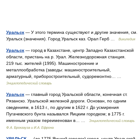
Уральск
— У этого термина существуют и другие значения, см.
Уральск (значения). Город Уральск каз. Орал Герб …
Википедия
Уральск
— город в Казахстане, центр Западно Казахстанской
области, пристань на р. Урал. Железнодорожная станция.
219 тыс. жителей (1995). Машиностроение и
металлообработка (заводы: машиностроительный,
арматурный, приборостроительный, судоремонтно… …
Энциклопедический словарь
Уральск
— главный город Уральской области, конечная ст.
Рязанско. Уральской железной дороги. Основан, по одним
сведениям, в 1613 г., по другим в 1622 г. До усмирения
Пугачевского бунта назывался Яицким городком; в 1775 г.
именным указом переименован в… …
Энциклопедический словарь
Ф.А. Брокгауза и И.А. Ефрона
УРАЛЬСК
— (до 1775 Яицкий городок) город, центр Уральской