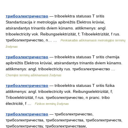
трибоэлектричество
— triboelektra statusas T sritis
Standartizacija ir metrologija apibrėžtis Elektros krūviai,
atsirandantys trinantis dviem kūnams. atitikmenys: angl.
triboelectricity vok. Reibungselektrizität, f; Triboelektrizität, f rus.
трибоэлектричество, n… …
Penkiakalbis aiškinamasis metrologijos terminų
žodynas
трибоэлектричество
— triboelektra statusas T sritis chemija
apibrėžtis Elektros krūviai, atsirandantys trinantis dviem kūnams.
atitikmenys: angl. triboelectricity rus. трибоэлектричество …
Chemijos terminų aiškinamasis žodynas
трибоэлектричество
— triboelektra statusas T sritis fizika
atitikmenys: angl. triboelectricity vok. Reibungselektrizität, f;
Triboelektrizität, f rus. трибоэлектричество, n pranc. tribo
électricité, f …
Fizikos terminų žodynas
трибоэлектричество
— трибоэлектричество,
трибоэлектричества, трибоэлектричества, трибоэлектричеств,
трибоэлектричеству, трибоэлектричествам,