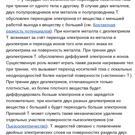
при трении от одного тела к другому. В случае двух металлов,
двух полупроводников или металла и полупроводника Т.
обусловлен переходом электронов от вещества с меньшей
работой выхода к веществу с большей (см.
Контактная
разность потенциалов
). При контакте металла с диэлектриком
Т. возникает за счёт перехода электронов из металла в
диэлектрик и перехода ионов того или иного знака из
диэлектрика на поверхность металла. При трении двух
диэлектриков Т. обусловлено диффузией электронов и ионов.
Существенную роль может играть также разное нагревание тел
при трении, что вызывает переход носителей тока с локальных
неоднородностей более нагретой поверхности («истинное» Т.).
При трении двух диэлектриков, отличающихся только
плотностью, из более плотного вещества будет
диффундировать больше электронов и оно зарядится
положительно; при контакте двух разных диэлектриков из
вещества с большей ε будет переходить больше электронов.
Причиной Т. может служить также механическое удаление
отдельных участков поверхности пьезоэлектриков (см.
Пьезоэлектричество
).
Т. жидкостей связано с появлением
двойных электрических слоев на поверхностях раздела двух