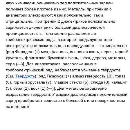
двух химически одинаковых тел положительные заряды
получает более плотное из них. Металлы при трении о
диэлектрик электризуются как положительно, так и
отрицательно. При трении 2 диэлектриков положительно
заряжается диэлектрик с большей диэлектрической
проницаемостью ε. Тела можно расположить в
трибоэлектрические ряды, в которых предыдущее тело
электризуется положительно, а последующее — отрицательно
[ряд Фарадея: (+) мех, фланель, слоновая кость, перья, горный
хрусталь, флинтглас, бумажная ткань, шёлк, дерево, металлы,
сера (—)]. Для диэлектриков, расположенных в
трибоэлектрический ряд, наблюдается убывание твёрдости
(См.
Твёрдость
) [ряд Гезехуса: (+) алмаз (твёрдость 10), топаз
(8), горный хрусталь (7), гладкое стекло (5), слюда (3), кальцит
(3), сера (2), воск (1) (—)]. Для металлов характерно
возрастание твёрдости. У жидких диэлектриков положительный
заряд приобретает вещество с большей ε или поверхностным
натяжением.