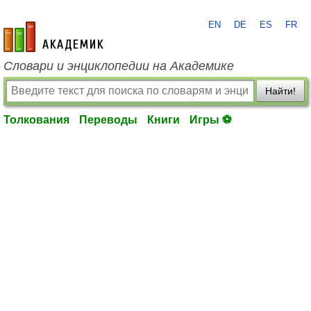
EN
DE
ES
FR
academic.ru
Словари и энциклопедии на Академике
Найти!
Толкования
Переводы
Книги
Игры ⚽