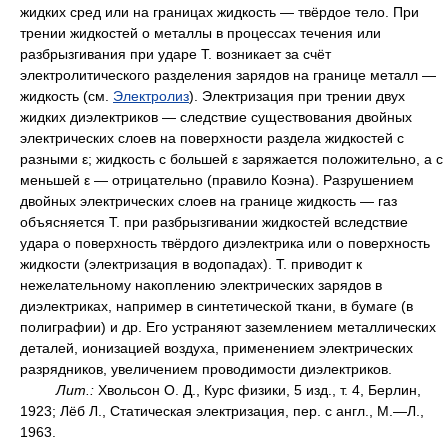
жидких сред или на границах жидкость — твёрдое тело. При
трении жидкостей о металлы в процессах течения или
разбрызгивания при ударе Т. возникает за счёт
электролитического разделения зарядов на границе металл —
жидкость (см.
Электролиз
). Электризация при трении двух
жидких диэлектриков — следствие существования двойных
электрических слоев на поверхности раздела жидкостей с
разными ε; жидкость с большей ε заряжается положительно, а с
меньшей ε — отрицательно (правило Коэна). Разрушением
двойных электрических слоев на границе жидкость — газ
объясняется Т. при разбрызгивании жидкостей вследствие
удара о поверхность твёрдого диэлектрика или о поверхность
жидкости (электризация в водопадах). Т. приводит к
нежелательному накоплению электрических зарядов в
диэлектриках, например в синтетической ткани, в бумаге (в
полиграфии) и др. Его устраняют заземлением металлических
деталей, ионизацией воздуха, применением электрических
разрядников, увеличением проводимости диэлектриков.
Лит.:
Хвольсон О. Д., Курс физики, 5 изд., т. 4, Берлин,
1923; Лёб Л., Статическая электризация, пер. с англ., М.—Л.,
1963.