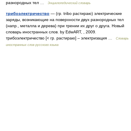
разнородных тел …
Энциклопедический словарь
трибоэлектричество
— (гр. tribo растираю) электрические
заряды, возникающие на поверхности двух разнородных тел
(напр., металла и дерева) при трении их друг о друга. Новый
словарь иностранных слов. by EdwART, , 2009.
трибоэлектричество [< гр. растираю] – электризация …
Словарь
иностранных слов русского языка