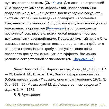
пульса, состояние комы (См.
Кома
). Для лечения отравлений
С. с. проводят комплекс мероприятий, направленных на
поддержание дыхания и деятельности сердечно-сосудистой
системы, скорейшее выведение препарата из организма.
Ежедневное применение С. с. длительного действия ведёт к их
накоплению в организме (
Кумуляция
) и сопровождается
постоянной сонливостью, психической подавленностью,
двигательными расстройствами. Продолжительный приём С. с.
вызывает понижение чувствительности организма к действию
вещества (привыкание), требующее увеличения дозы
препарата для достижения нужного эффекта. Возможно
развитие лекарственной зависимости (см.
Наркомания
).
Лит.:
Закусов В. В., Фармакология, 2 изд., М., 1966, с. 67
—79; Вейн А. М., Власов Н. А., Химия и фармакология сна.
(Обзор литературы), «Фармакология и токсикология», 1971, №
3, с. 369—80; Машковский М. Д., Лекарственные средства 7
изд., ч. 1, М., 1972.
В. В. Чурюканов.
Большая советская энциклопедия. — М.: Советская энциклопедия
.
1969—1978
.