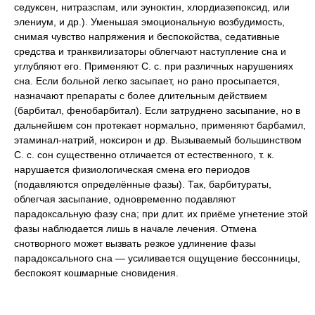
седуксен, нитразспам, или эуноктин, хлордиазепоксид, или
элениум, и др.). Уменьшая эмоциональную возбудимость,
снимая чувство напряжения и беспокойства, седативные
средства и транквилизаторы облегчают наступление сна и
углубляют его. Применяют С. с. при различных нарушениях
сна. Если больной легко засыпает, но рано просыпается,
назначают препараты с более длительным действием
(барбитал, фенобарбитал). Если затруднено засыпание, но в
дальнейшем сон протекает нормально, применяют барбамил,
этаминал-натрий, ноксирон и др. Вызываемый большинством
С. с. сон существенно отличается от естественного, т. к.
нарушается физиологическая смена его периодов
(подавляются определённые фазы). Так, барбитураты,
облегчая засыпание, одновременно подавляют
парадоксальную фазу сна; при длит. их приёме угнетение этой
фазы наблюдается лишь в начале лечения. Отмена
снотворного может вызвать резкое удлинение фазы
парадоксального сна — усиливается ощущение бессонницы,
беспокоят кошмарные сновидения.