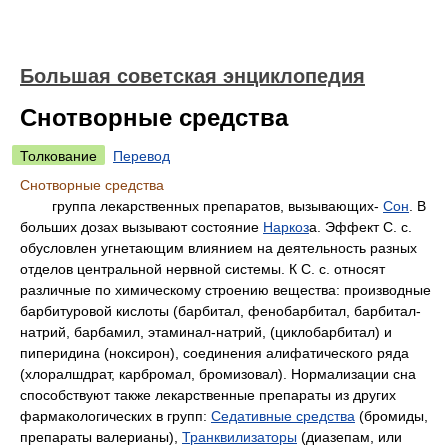
Большая советская энциклопедия
Снотворные средства
Толкование
Перевод
Снотворные средства
группа лекарственных препаратов, вызывающих-
Сон
. В
больших дозах вызывают состояние
Наркоз
а. Эффект С. с.
обусловлен угнетающим влиянием на деятельность разных
отделов центральной нервной системы. К С. с. относят
различные по химическому строению вещества: производные
барбитуровой кислоты (барбитал, фенобарбитал, барбитал-
натрий, барбамил, этаминал-натрий, (циклобарбитал) и
пиперидина (ноксирон), соединения алифатического ряда
(хлоралшдрат, карбромал, бромизовал). Нормализации сна
способствуют также лекарственные препараты из других
фармакологических в групп:
Седативные средства
(бромиды,
препараты валерианы),
Транквилизаторы
(диазепам, или