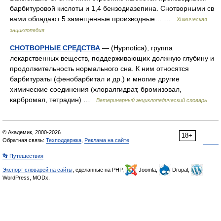
барбитуровой кислоты и 1,4 бензодиазепина. Снотворными св
вами обладают 5 замещенные производные… …
Химическая
энциклопедия
СНОТВОРНЫЕ СРЕДСТВА
— (Hypnotica), группа
лекарственных веществ, поддерживающих должную глубину и
продолжительность нормального сна. К ним относятся
барбитураты (фенобарбитал и др.) и многие другие
химические соединения (хлоралгидрат, бромизовал,
карбромал, тетрадин) …
Ветеринарный энциклопедический словарь
© Академик, 2000-2026
18+
Обратная связь:
Техподдержка
,
Реклама на сайте
👣 Путешествия
Экспорт словарей на сайты
, сделанные на PHP,
Joomla,
Drupal,
WordPress, MODx.