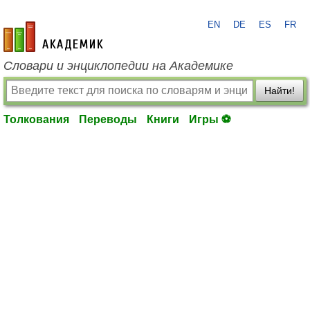
EN
DE
ES
FR
academic.ru
Словари и энциклопедии на Академике
Найти!
Толкования
Переводы
Книги
Игры ⚽