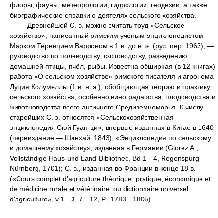
флоры, фауны, метеорологии, гидрологии, геодезии, а также
биографические справки о деятелях сельского хозяйства.
Древнейшей С. э. можно считать труд «Сельское
хозяйство», написанный римским учёным-энциклопедистом
Марком Теренцием Варроном в 1 в. до н. э. (рус. пер. 1963), —
руководство по полеводству, скотоводству, разведению
домашней птицы, пчёл, рыбы. Известна обширная (в 12 книгах)
работа «О сельском хозяйстве» римского писателя и агронома
Луция Колумеллы (1 в. н. э.), обобщающая теорию и практику
сельского хозяйства, особенно виноградарства, плодоводства и
животноводства всего античного Средиземноморья. К числу
старейших С. э. относятся «Сельскохозяйственная
энциклопедия Сюй Гуан-ци», впервые изданная в Китае в 1640
(переиздание — Шанхай, 1843); «Энциклопедия по сельскому
и домашнему хозяйству», изданная в Германии (Glorez A.,
Vollständige Haus-und Land-Bibliothec, Bd 1—4, Regenspurg —
Nürnberg, 1701); С. э., изданная во Франции в конце 18 в.
(«Cours complet d'agriculture théorique, pratique, économique et
de médicine rurale et vétérinaire: ou dictionnaire universel
d'agriculture», v.1—3, 7—12, P., 1783—1805).