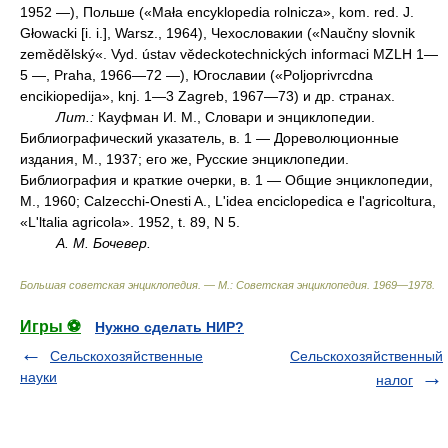
1952 —), Польше («Mała encyklopedia rolnicza», kom. red. J.
Głowacki [i. i.], Warsz., 1964), Чехословакии («Naučny slovnik
zemědělský«. Vyd. ústav vědeckotechnických informaci MZLH 1—
5 —, Praha, 1966—72 —), Югославии («Poljoprivrcdna
encikiopedija», knj. 1—3 Zagreb, 1967—73) и др. странах.
Лит.:
Кауфман И. М., Словари и энциклопедии.
Библиографический указатель, в. 1 — Дореволюционные
издания, М., 1937; его же, Русские энциклопедии.
Библиография и краткие очерки, в. 1 — Общие энциклопедии,
М., 1960; Calzecchi-Onesti A., L'idea enciclopedica e l'agricoltura,
«L'ltalia agricola». 1952, t. 89, N 5.
А. М. Бочевер.
Большая советская энциклопедия. — М.: Советская энциклопедия
.
1969—1978
.
Игры ⚽
Нужно сделать НИР?
Сельскохозяйственные
Сельскохозяйственный
науки
налог