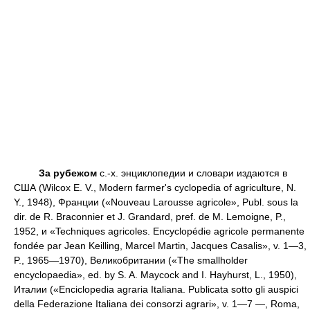
За рубежом
с.-х. энциклопедии и словари издаются в
США (Wilcox Е. V., Modern farmer's cyclopedia of agriculture, N.
Y., 1948), Франции («Nouveau Larousse agricole», Publ. sous la
dir. de R. Braconnier et J. Grandard, pref. de М. Lemoigne, P.,
1952, и «Techniques agricoles. Encyclopédie agricole permanente
fondée par Jean Keilling, Marcel Martin, Jacques Casalis», v. 1—3,
P., 1965—1970), Великобритании («The smallholder
encyclopaedia», ed. by S. A. Maycock and I. Hayhurst, L., 1950),
Италии («Enciclopedia agraria Italiana. Publicata sotto gli auspici
della Federazione Italiana dei consorzi agrari», v. 1—7 —, Roma,