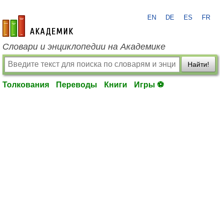
EN
DE
ES
FR
academic.ru
Словари и энциклопедии на Академике
Найти!
Толкования
Переводы
Книги
Игры ⚽