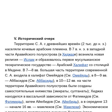
V. Исторический очерк
Территорию С. А. с древнейших времён (2 тыс. до н. э.)
населяли кочевые арабские племена. В 7 в. н. э. в западной
части Аравийского полуострова (в
Хиджаз
е) возникла новая
религия —
Ислам
и образовалось первое мусульманское
теократическое государство — Арабский
Халифат
со столицей
в Медине. В 7—8 вв. большая часть территории современной
С. А. входила в халифат Омейядов (См.
Омейяды
), в 8—9 вв.
— Аббасидов (См.
Аббасиды
)
,
в 10—12 вв. на части
территории Аравийского полуострова были созданы
самостоятельные княжества (эмираты, султанаты); Хиджаз
находился в вассальной зависимости от Фатимидов (См.
Фатимиды
), затем Айюбидов (См.
Айюбиды
), а в середине 13
— начале 16 вв. — мамлюков (См.
Мамлюки
). Экономическое
и религиозно-политическое значение Хиджаза (здесь