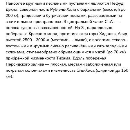
Наиболее крупными песчаными пустынями являются Нефуд,
Дехна, северная часть Руб-эль-Хали с барханами (высотой до
200
м
)
,
грядовыми и бугристыми песками, развеваемыми на
значительных пространствах. В центральной части С. А. —
полоса куэстовых возвышенностей. На З., параллельно
побережью Красного моря, протягиваются горы Хиджаз и Асир
высотой 2500—3000
м
(местами — выше), с пологими северо-
восточными и крутыми сильно расчленёнными юго-западными
склонами, ступенеобразно обрывающимися к узкой (до 70
км
)
прибрежной низменности Тихама. Вдоль побережья
Персидского залива — плоская, местами заболоченная или
покрытая солончаками низменность Эль-Хаса (шириной до 150
км
).