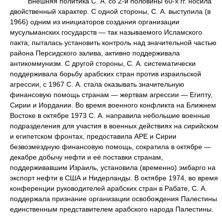
Внешняя политика С. А. со 2-й половины 60-х гг. носила
двойственный характер. С одной стороны, С. А. выступила (в
1966) одним из инициаторов создания организации
мусульманских государств — так называемого Исламского
пакта, пыталась установить контроль над значительной частью
района Персидского залива, активно поддерживала
антикоммунизм. С другой стороны, С. А. систематически
поддерживала борьбу арабских стран против израильской
агрессии, с 1967 С. А. стала оказывать значительную
финансовую помощь странам — жертвам агрессии — Египту,
Сирии и Иордании. Во время военного конфликта на Ближнем
Востоке в октябре 1973 С. А. направила небольшие военные
подразделения для участия в военных действиях на сирийском
и египетском фронтах, предоставила АРЕ и Сирии
безвозмездную финансовую помощь, сократила в октябре —
декабре добычу нефти и её поставки странам,
поддерживавшим Израиль, установила (временно) эмбарго на
экспорт нефти в США и Нидерланды. В октябре 1974, во время
конференции руководителей арабских стран в Рабате, С. А.
поддержала признание организации освобождения Палестины
единственным представителем арабского народа Палестины.