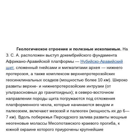
Геологическое строение и полезные ископаемые.
На
З. С. А. расположен выступ докембрийского фундамента
Африкано-Аравийской платформы —
Нубийско-Аравийский
щит
,
сложенный гнейсами и мигматитами архея — нижнего
протерозоя, а также комплексом верхнепротерозойских
геосинклинальных осадков (мощностью более 10
км
). Широко
развиты верхне- и нижнепротерозойские интрузии (от
ультраосновных до гранитоидных); в северо-восточном
направлении породы щита погружаются под отложения
платформенного чехла, которые начинаются вендом и
палеозоем, включают мезозой и палеоген (мощность их до 6—
7
км
)
.
Вдоль побережья Персидского залива развиты мощные
неогеновые молассы Месопотамского краевого прогиба, к
южной окраине которого приурочены крупнейшие