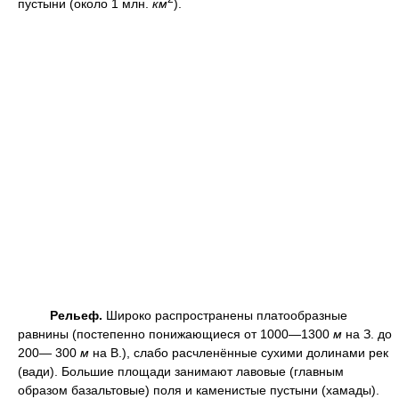
пустыни (около 1 млн.
км
).
Рельеф.
Широко распространены платообразные
равнины (постепенно понижающиеся от 1000—1300
м
на З. до
200— 300
м
на В.), слабо расчленённые сухими долинами рек
(вади). Большие площади занимают лавовые (главным
образом базальтовые) поля и каменистые пустыни (хамады).