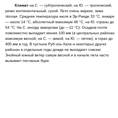
Климат
на С. — субтропический, на Ю. — тропический,
резко континентальный, сухой. Лето очень жаркое, зима
тёплая. Средняя температура июля в Эр-Рияде 33 °С, января
— около 14 °С, абсолютный максимум 48 °С, на Ю. страны до
54 °С. На С. иногда заморозки (до —11 °С). Осадков почти
повсеместно выпадает менее 100
мм
(в центральных районах
максимум весной, на С. — зимой, на Ю. — летом); в горах до
400
мм
в год. В пустыне Руб-эль-Хали и некоторых других
районах в отдельные годы дожди не выпадают совсем.
Знойный южный ветер самум весной и в начале лета часто
вызывает песчаные бури.