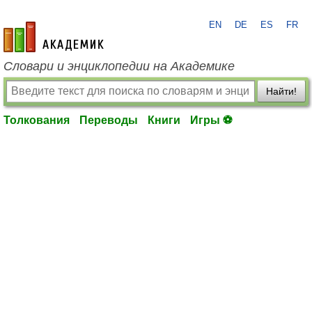
EN
DE
ES
FR
academic.ru
Словари и энциклопедии на Академике
Найти!
Толкования
Переводы
Книги
Игры ⚽