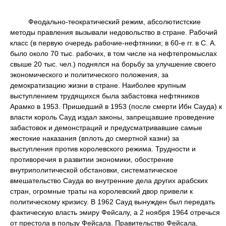
Феодально-теократический режим, абсолютистские
методы правления вызывали недовольство в стране. Рабочий
класс (в первую очередь рабочие-нефтяники; в 60-е гг. в С. А.
было около 70 тыс. рабочих, в том числе на нефтепромыслах
свыше 20 тыс. чел.) поднялся на борьбу за улучшение своего
экономического и политического положения, за
демократизацию жизни в стране. Наиболее крупным
выступлением трудящихся была забастовка нефтяников
Арамко в 1953. Пришедший в 1953 (после смерти Ибн Сауда) к
власти король Сауд издал законы, запрещавшие проведение
забастовок и демонстраций и предусматривавшие самые
жестокие наказания (вплоть до смертной казни) за
выступления против королевского режима. Трудности и
противоречия в развитии экономики, обострение
внутриполитической обстановки, систематическое
вмешательство Сауда во внутренние дела других арабских
стран, огромные траты на королевский двор привели к
политическому кризису. В 1962 Сауд вынужден был передать
фактическую власть эмиру Фейсалу, а 2 ноября 1964 отречься
от престола в пользу Фейсала. Правительство Фейсала,