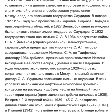
установил с ним дипломатические и торговые отношения, что в
значительной степени способствовало укреплению
международного положения государства Саудидов. В январе
1927 Ибн Сауд был провозглашен королём Хиджаза, Неджда и
присоединённых областей; в 1927 Великобритания вынуждена
была признать независимое государство Саудидов. С 1932
государство стало называться С. А. В 1934 в результате войны
С. А. с Йеменом (спровоцированной Великобританией,
стремившейся предотвратить упрочение С. А.), которая
завершилась поражением Йемена, С. А. по Таифскому
договору 1934 добилась признания правительством Йемена
вхождения в её состав Асира, Джизана и части Наджрана. В
годы мирового экономического кризиса 1929—33 резко
сократился приток паломников в Мекку — главный источник
дохода С. А. Ухудшили положение сильные неурожаи. В этих
условиях американские нефтяные монополии добились
концессии на разведку и добычу нефти на большой части
территории страны (промышленная добыча началась в 1938).
Во время 2-й мировой войны 1939—45 С. А. разорвала
дипломатические отношения с фашистской Германией (1941)
и Италией (1942), но в войне не участвовала. В конце войны и