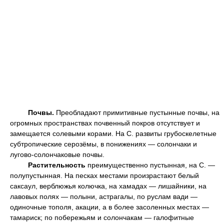
Почвы.
Преобладают примитивные пустынные почвы, на
огромных пространствах почвенный покров отсутствует и
замещается солевыми корами. На С. развиты грубоскелетные
субтропические серозёмы, в понижениях — солончаки и
лугово-солончаковые почвы.
Растительность
преимущественно пустынная, на С. —
полупустынная. На песках местами произрастают белый
саксаул, верблюжья колючка, на хамадах — лишайники, на
лавовых полях — полыни, астрагалы, по руслам вади —
одиночные тополя, акации, а в более засоленных местах —
тамариск; по побережьям и солончакам — галофитные