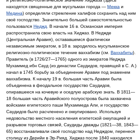
находятся священные для мусульман города —
Мекка
и
Медина
) определяли стремление халифов сохранить над ним
своё господство. Значительно большей самостоятельностью
пользовался
Неджд
. В начале 16 в. Османская империя
распространила свою власть на Хиджаз. В Неджде
(Центральная Аравия), остававшемся фактически
независимым эмиратом, в 18 в. зародилось мусульманское
религиозно-политическое течение ваххабизм (см.
Ваххабиты
).
Правитель (в 1726/27—1765) одного из эмиратов Неджда
Мухаммед ибн Сауд (из династии Саудидов, правящей в С. А.)
начал в 1745 борьбу за объединение Аравии под знаменем
ваххабизма. К началу 19 в. большая часть Аравии была
объединена в феодальное государство Саудидов,
опиравшееся на кочевую и оседлую арабскую знать. В 1811—
18 большая часть Аравийского полуострова была захвачена
войсками египетского паши Мухаммеда Али, и государство
Саудидов было расчленено и оккупировано. Используя
недовольство местного населения египетской оккупацией и
разрывом торговых связей, Саудиды дважды (1821—38, 1843—
65) восстанавливали своё господство над Недждом, перенеся
столицу из Дерийи в Эр-Рияд. Хиджаз после 1840 находился