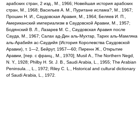
арабских стран, 2 изд., М., 1966; Новейшая история арабских
стран, М., 1968; Васильев А. М., Пуритане ислама?, М., 1967;
Прошин Н. И., Саудовская Аравия, М., 1964; Беляев И. П.,
Американский империализм в Саудовской Аравии, М., 1957;
Бодянский В. Л., Лазарев М. С., Саудовская Аравия после
Сауда, М., 1967; Салах ад-Дин аль-Мухтар, Тарих аль-Мамляка
аль-Арабийя ас-Саудийя (История Королевства Саудовской
Аравии), т. 1—2, Бейрут, 1957—60; Пиренн Ж., Открытие
Аравии, [пер. с франц., М., 1970]; Musil А., The Northern Negd,
N. Y., 1928; Philby H. St. J. B., Saudi Arabia, L., 1955; The Arabian
Peninsula..., L., 1972; Riley C. L., Historical and cultural dictionary
of Saudi Arabia, L., 1972.