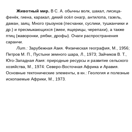
Животный мир.
В С. А. обычны волк, шакал, лисица-
фенёк, гиена, каракал, дикий осёл онагр, антилопа, газель,
даман, заяц. Много грызунов (песчанки, суслики, тушканчики и
др.) и пресмыкающихся (змеи, ящерицы, черепахи), а также
птиц (жаворонки, рябки, дрофы). Очаги распространения
саранчи.
Лит.:
Зарубежная Азия. Физическая география, М., 1956;
Петров М. П., Пустыни земного шара, Л., 1973; Зайчиков В. Т.,
Юго-Западная Азия: природные ресурсы и развитие сельского
хозяйства, М., 1974: Северо-Восточная Африка и Аравия.
Основные тектонические элементы, в кн.: Геология и полезные
ископаемые Африки, М., 1973.