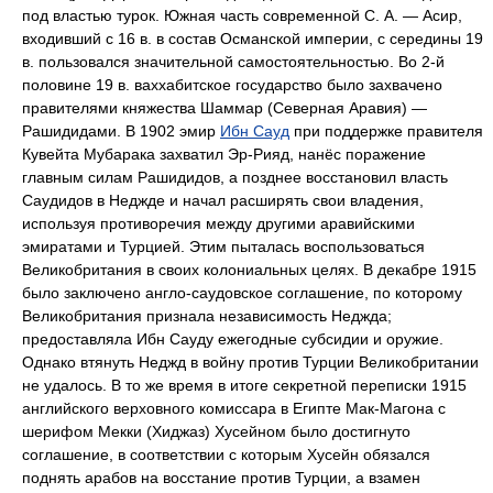
под властью турок. Южная часть современной С. А. — Асир,
входивший с 16 в. в состав Османской империи, с середины 19
в. пользовался значительной самостоятельностью. Во 2-й
половине 19 в. ваххабитское государство было захвачено
правителями княжества Шаммар (Северная Аравия) —
Рашидидами. В 1902 эмир
Ибн Сауд
при поддержке правителя
Кувейта Мубарака захватил Эр-Рияд, нанёс поражение
главным силам Рашидидов, а позднее восстановил власть
Саудидов в Неджде и начал расширять свои владения,
используя противоречия между другими аравийскими
эмиратами и Турцией. Этим пыталась воспользоваться
Великобритания в своих колониальных целях. В декабре 1915
было заключено англо-саудовское соглашение, по которому
Великобритания признала независимость Неджда;
предоставляла Ибн Сауду ежегодные субсидии и оружие.
Однако втянуть Неджд в войну против Турции Великобритании
не удалось. В то же время в итоге секретной переписки 1915
английского верховного комиссара в Египте Мак-Магона с
шерифом Мекки (Хиджаз) Хусейном было достигнуто
соглашение, в соответствии с которым Хусейн обязался
поднять арабов на восстание против Турции, а взамен