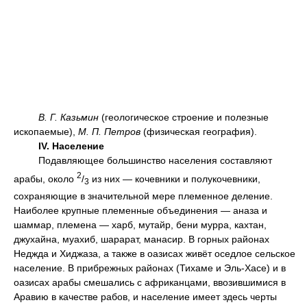
В. Г. Казьмин
(геологическое строение и полезные
ископаемые),
М. П. Петров
(физическая география).
IV. Население
Подавляющее большинство населения составляют
2
арабы, около
/
из них — кочевники и полукочевники,
3
сохраняющие в значительной мере племенное деление.
Наиболее крупные племенные объединения — аназа и
шаммар, племена — харб, мутайр, бени мурра, кахтан,
джухайна, муахиб, шарарат, манасир. В горных районах
Неджда и Хиджаза, а также в оазисах живёт оседлое сельское
население. В прибрежных районах (Тихаме и Эль-Хасе) и в
оазисах арабы смешались с африканцами, ввозившимися в
Аравию в качестве рабов, и население имеет здесь черты