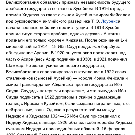
Великобритания обязалась признать независимость будущего
арабского государства во главе с Хусейном. В 1916 отряды
племён Хиджаза во главе с сыном Хусейна эмиром Фейсалом
под руководством английского разведчика Т. Э.
Лоуренс
а
начали военные действия против Турции. В 1918 Хусейн
принял титул «короля арабов», однако державы Антанты
признали его только королём Хиджаза. После окончания 1-й
мировой войны 1914—18 Ибн Сауд продолжал борьбу за
объединение Аравии. В 1920 он установил протекторат над
частью Асира (весь Асир подчинён в 1930), в 1921 подчинил
Шаммар. Не желая усиления нового государства,
Великобритания спровоцировала выступление в 1922 своих
ставленников (сыновей Хусейна) — короля Ирака Фейсала и
эмира Трансиордании Абдаллаха против государства Ибн
Сауда. Саудиды потерпели поражение, и это вынудило Ибн
Сауда подписать в 1922 договоры в Укайре о демаркации
границ с Ираком и Кувейтом; были созданы пограничные, т. е.
нейтральные, зоны. Однако в результате войны между
Недждом и Хиджазом 1924—25 Ибн Сауд присоединил к
Неджду Хиджаз; в январе 1926 объявил себя королём Хиджаза,
султаном Неджда и присоединённых областей. 16 февраля
1926 Советский Союз первым признал новое государство и