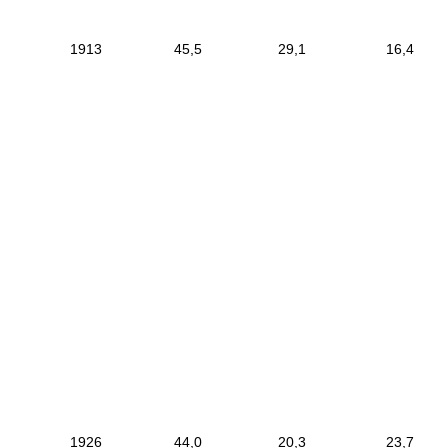
|
1913
|
45,5
|
29,1
|
16
|
------------------------
--------------------------
-------------------------
-
------------------------------
-----------------------------
|
|
1926
|
44,0
|
20,3
|
23