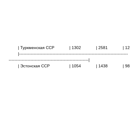
| Туркменская ССР
| 1302
| 2581
|
|---------------------------------------------------------------------------
-------------------------------------------------------|
| Эстонская ССР
| 1054
| 1438
|