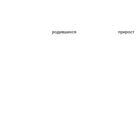
|
|
родившихся
|
|
прир
|
------------------------
--------------------------
-------------------------
-
------------------------------
-----------------------------
|