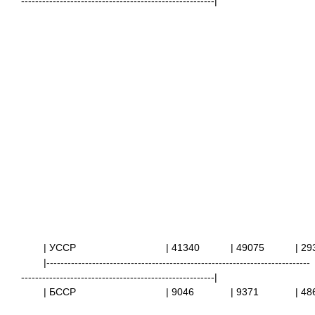
-------------------------------------------------------|
| УССР
| 41340
| 49075
| 
|---------------------------------------------------------------------------
-------------------------------------------------------|
| БССР | 9046
| 9371
|