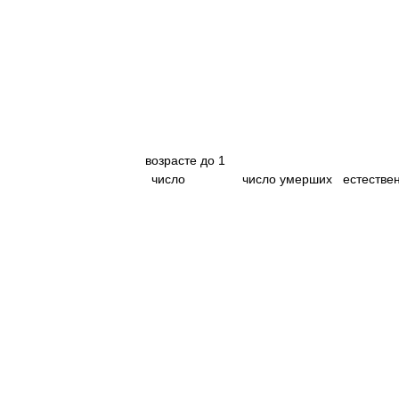
|
|
-------------------------------------------------------
-------------------------
|
возрасте до 1
|
|
|
число
|
число умерших
|
естеств