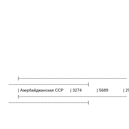
|---------------------------------------------------------------------------
-------------------------------------------------------|
| Азербайджанская ССР
| 3274
| 5689
|
|---------------------------------------------------------------------------
-------------------------------------------------------|