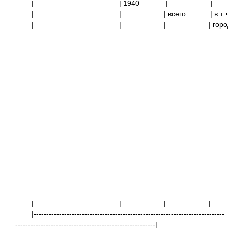
| | 1940
|
| |
| всего | в 
| |
|
| гор
| |
|
|---------------------------------------------------------------------------
-------------------------------------------------------|