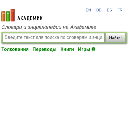
EN
DE
ES
FR
academic.ru
Словари и энциклопедии на Академике
Найти!
Толкования
Переводы
Книги
Игры ⚽