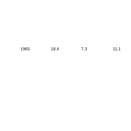
|
1965
|
18,4
|
7,3
|
11
|
------------------------
--------------------------
-------------------------
-
------------------------------
-----------------------------
|