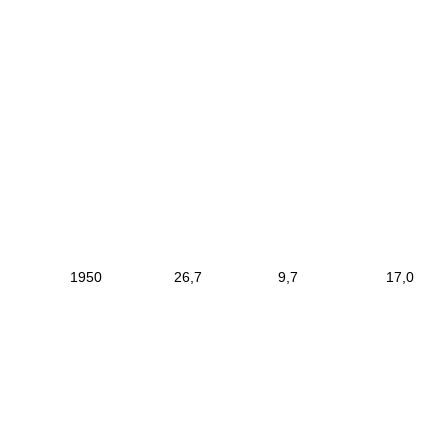
|
1950
|
26,7
|
9,7
|
17
|
------------------------
--------------------------
-------------------------
-
------------------------------
-----------------------------
|