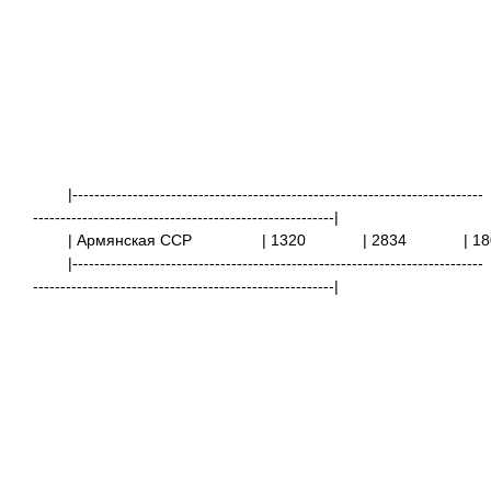
|---------------------------------------------------------------------------
-------------------------------------------------------|
| Армянская ССР
| 1320
| 2834
|
|---------------------------------------------------------------------------
-------------------------------------------------------|