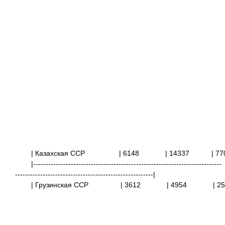
| Казахская ССР
| 6148
| 14337
|
|---------------------------------------------------------------------------
-------------------------------------------------------|
| Грузинская ССР
| 3612
| 4954
|