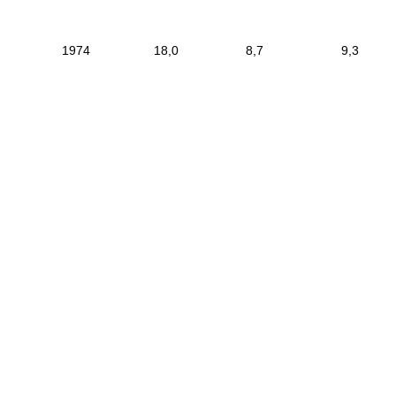
|
1974
|
18,0
|
8,7
|
9
----------------------------------------------------------------------------
------------------------------------------------------------