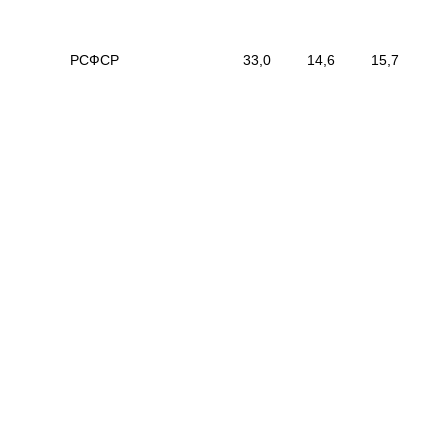
|
РСФСР
|
33,0
|
14,6
|
15,7
|
|
------------------------------------------
---------------
---------------
---
------------
|