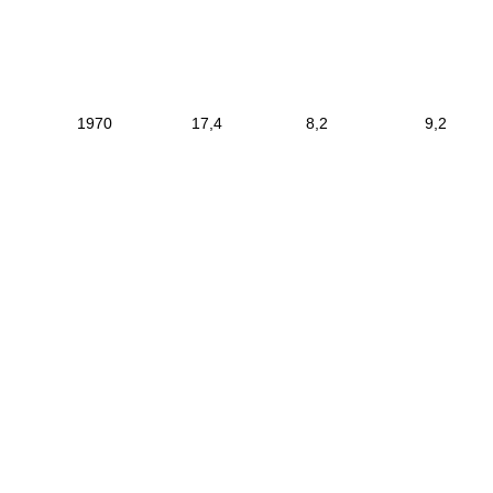
|
1970
|
17,4
|
8,2
|
9
|
------------------------
--------------------------
-------------------------
-
------------------------------
-----------------------------
|