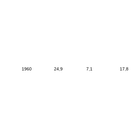
|
1960
|
24,9
|
7,1
|
17
|
------------------------
--------------------------
-------------------------
-
------------------------------
-----------------------------
|