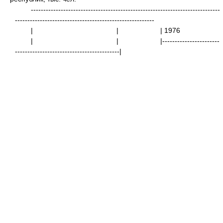
----------------------------------------------------------------------------
--------------------------------------------------------
| |
| 
| |
|-----------------------
------------------------------------------|