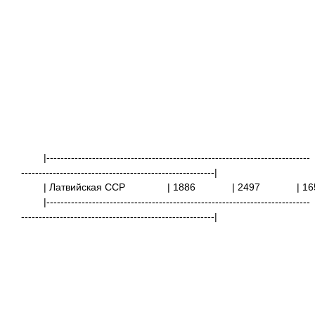
|---------------------------------------------------------------------------
-------------------------------------------------------|
| Латвийская ССР
| 1886
| 2497
|
|---------------------------------------------------------------------------
-------------------------------------------------------|