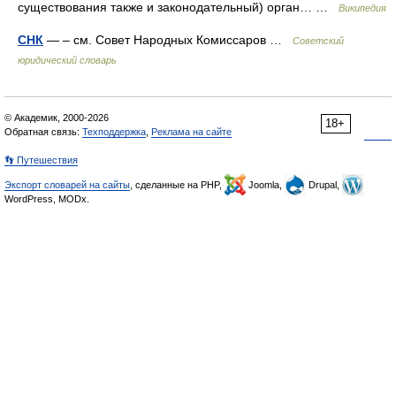
существования также и законодательный) орган… …
Википедия
СНК
— – см. Совет Народных Комиссаров …
Советский
юридический словарь
© Академик, 2000-2026
18+
Обратная связь:
Техподдержка
,
Реклама на сайте
👣 Путешествия
Экспорт словарей на сайты
, сделанные на PHP,
Joomla,
Drupal,
WordPress, MODx.