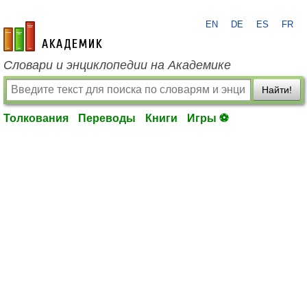
EN
DE
ES
FR
academic.ru
Словари и энциклопедии на Академике
Найти!
Толкования
Переводы
Книги
Игры ⚽