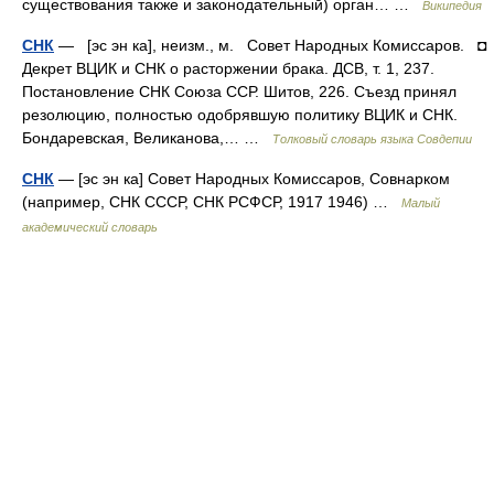
существования также и законодательный) орган… …
Википедия
СНК
— [эс эн ка], неизм., м. Совет Народных Комиссаров. ◘
Декрет ВЦИК и СНК о расторжении брака. ДСВ, т. 1, 237.
Постановление СНК Союза ССР. Шитов, 226. Съезд принял
резолюцию, полностью одобрявшую политику ВЦИК и СНК.
Бондаревская, Великанова,… …
Толковый словарь языка Совдепии
СНК
— [эс эн ка] Совет Народных Комиссаров, Совнарком
(например, СНК СССР, СНК РСФСР, 1917 1946) …
Малый
академический словарь