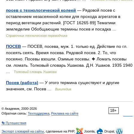
посев с технологической колеей
— Рядовой посев с
оставлением незасеянной колеи для прохода агрегатов в
период вегетации растений. [ГОСТ 16265 89] Тематики
земледелие Обобщающие термины посев и посадка …
Справочник технического переводчика
ПОСЕВ
— ПОСЕВ, посева, муж. 1. только ед. Действие по гл.
посеять сеять. Время посева. Рядовой посев. 2. То, что
посеяно. Посевы взошли. Озимые посевы. ❖ Ломать посевы
см. ломать. Толковый словарь Ушакова. Д.Н. Ушаков. 1935 1940
…
Толковый словарь Ушакова
Посев (работа)
— У этого термина существуют и другие
значения, см. Посев …
Википедия
© Академик, 2000-2026
18+
Обратная связь:
Техподдержка
,
Реклама на сайте
👣 Путешествия
Экспорт словарей на сайты
, сделанные на PHP,
Joomla,
Drupal,