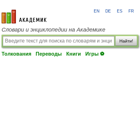
EN
DE
ES
FR
academic.ru
Словари и энциклопедии на Академике
Найти!
Толкования
Переводы
Книги
Игры ⚽