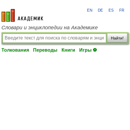
EN
DE
ES
FR
academic.ru
Словари и энциклопедии на Академике
Найти!
Толкования
Переводы
Книги
Игры ⚽