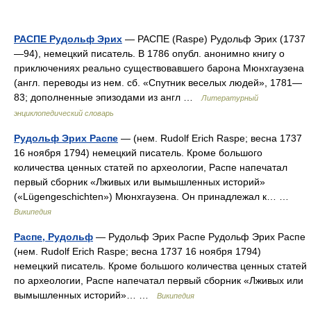
РАСПЕ Рудольф Эрих
— РАСПЕ (Raspe) Рудольф Эрих (1737
—94), немецкий писатель. В 1786 опубл. анонимно книгу о
приключениях реально существовавшего барона Мюнхгаузена
(англ. переводы из нем. сб. «Спутник веселых людей», 1781—
83; дополненные эпизодами из англ …
Литературный
энциклопедический словарь
Рудольф Эрих Распе
— (нем. Rudolf Erich Raspe; весна 1737
16 ноября 1794) немецкий писатель. Кроме большого
количества ценных статей по археологии, Распе напечатал
первый сборник «Лживых или вымышленных историй»
(«Lügengeschichten») Мюнхгаузена. Он принадлежал к… …
Википедия
Распе, Рудольф
— Рудольф Эрих Распе Рудольф Эрих Распе
(нем. Rudolf Erich Raspe; весна 1737 16 ноября 1794)
немецкий писатель. Кроме большого количества ценных статей
по археологии, Распе напечатал первый сборник «Лживых или
вымышленных историй»… …
Википедия