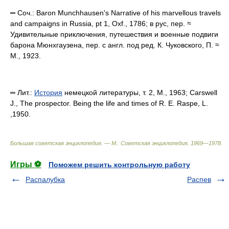
═ Соч.: Baron Munchhausen's Narrative of his marvellous travels
and campaigns in Russia, pt 1, Oxf., 1786; в рус, пер. ≈
Удивительные приключения, путешествия и военные подвиги
барона Мюнхгаузена, пер. с англ. под ред. К. Чуковского, П. ≈
М., 1923.
═
Лит.:
История
немецкой литературы, т. 2, М., 1963; Carswell
J., The prospector. Being the life and times of R. E. Raspe, L.
,1950.
Большая советская энциклопедия. — М.: Советская энциклопедия
.
1969—1978
.
Игры ⚽
Поможем решить контрольную работу
Распалубка
Распев