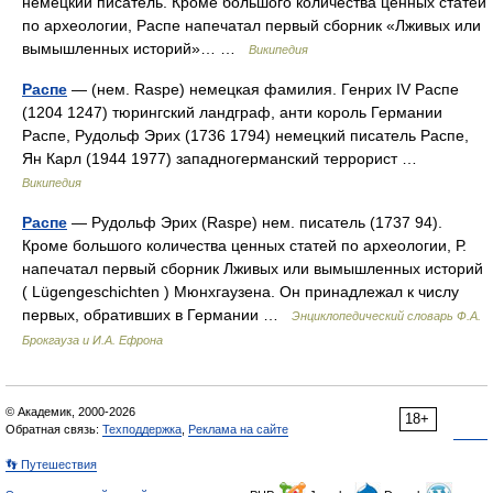
немецкий писатель. Кроме большого количества ценных статей
по археологии, Распе напечатал первый сборник «Лживых или
вымышленных историй»… …
Википедия
Распе
— (нем. Raspe) немецкая фамилия. Генрих IV Распе
(1204 1247) тюрингский ландграф, анти король Германии
Распе, Рудольф Эрих (1736 1794) немецкий писатель Распе,
Ян Карл (1944 1977) западногерманский террорист …
Википедия
Распе
— Рудольф Эрих (Raspe) нем. писатель (1737 94).
Кроме большого количества ценных статей по археологии, Р.
напечатал первый сборник Лживых или вымышленных историй
( Lügengeschichten ) Мюнхгаузена. Он принадлежал к числу
первых, обративших в Германии …
Энциклопедический словарь Ф.А.
Брокгауза и И.А. Ефрона
© Академик, 2000-2026
18+
Обратная связь:
Техподдержка
,
Реклама на сайте
👣 Путешествия