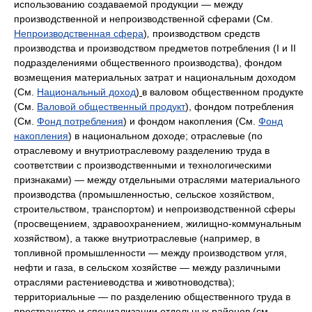
использованию создаваемой продукции — между
производственной и непроизводственной сферами (См.
Непроизводственная сфера
)
,
производством средств
производства и производством предметов потребления (I и II
подразделениями общественного производства), фондом
возмещения материальных затрат и национальным доходом
(См.
Национальный доход
)
в валовом общественном продукте
(См.
Валовой общественный продукт
),
фондом потребления
(См.
Фонд потребления
) и фондом накопления (См.
Фонд
накопления
) в национальном доходе; отраслевые (по
отраслевому и внутриотраслевому разделению труда в
соответствии с производственными и технологическими
признаками) — между отдельными отраслями материального
производства (промышленностью, сельское хозяйством,
строительством, транспортом) и непроизводственной сферы
(просвещением, здравоохранением, жилищно-коммунальным
хозяйством), а также внутриотраслевые (например, в
топливной промышленности — между производством угля,
нефти и газа, в сельском хозяйстве — между различными
отраслями растениеводства и животноводства);
территориальные — по разделению общественного труда в
пространстве и специализации отдельных районов (см.