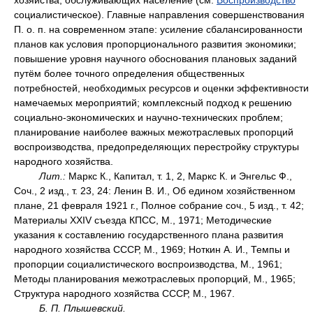
хозяйства, обслуживающих население (см.
Воспроизводство
социалистическое). Главные направления совершенствования
П. о. п. на современном этапе: усиление сбалансированности
планов как условия пропорционального развития экономики;
повышение уровня научного обоснования плановых заданий
путём более точного определения общественных
потребностей, необходимых ресурсов и оценки эффективности
намечаемых мероприятий; комплексный подход к решению
социально-экономических и научно-технических проблем;
планирование наиболее важных межотраслевых пропорций
воспроизводства, предопределяющих перестройку структуры
народного хозяйства.
Лит.:
Маркс К., Капитал, т. 1, 2, Маркс К. и Энгельс Ф.,
Соч., 2 изд., т. 23, 24: Ленин В. И., Об едином хозяйственном
плане, 21 февраля 1921 г., Полное собрание соч., 5 изд., т. 42;
Материалы XXIV съезда КПСС, М., 1971; Методические
указания к составлению государственного плана развития
народного хозяйства СССР, М., 1969; Ноткин А. И., Темпы и
пропорции социалистического воспроизводства, М., 1961;
Методы планирования межотраслевых пропорций, М., 1965;
Структура народного хозяйства СССР, М., 1967.
Б. П. Плышевский.