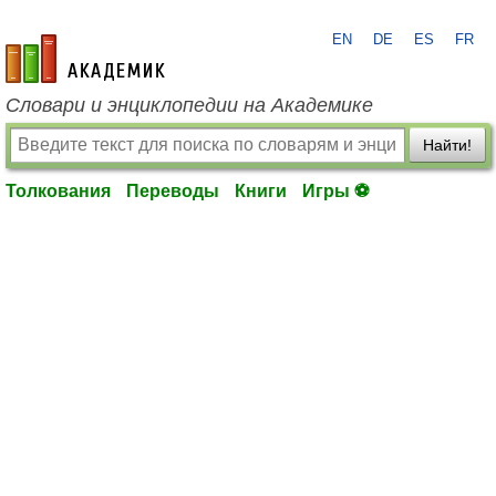
EN
DE
ES
FR
academic.ru
Словари и энциклопедии на Академике
Найти!
Толкования
Переводы
Книги
Игры ⚽