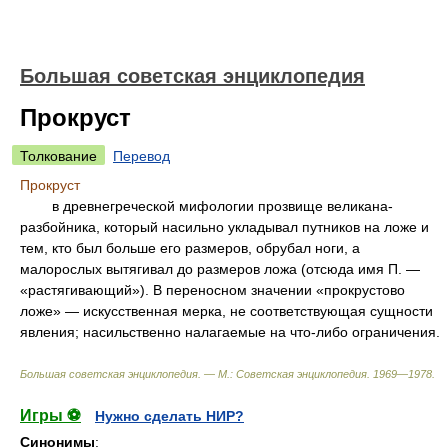
Большая советская энциклопедия
Прокруст
Толкование
Перевод
Прокруст
в древнегреческой мифологии прозвище великана-
разбойника, который насильно укладывал путников на ложе и
тем, кто был больше его размеров, обрубал ноги, а
малорослых вытягивал до размеров ложа (отсюда имя П. —
«растягивающий»). В переносном значении «прокрустово
ложе» — искусственная мерка, не соответствующая сущности
явления; насильственно налагаемые на что-либо ограничения.
Большая советская энциклопедия. — М.: Советская энциклопедия
.
1969—1978
.
Игры ⚽
Нужно сделать НИР?
Синонимы
: