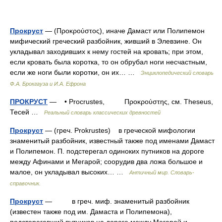
Прокруст
— (Προκρούστος), иначе Дамаст или Полипемон
мифический греческий разбойник, живший в Элевзине. Он
укладывал заходивших к нему гостей на кровать; при этом,
если кровать была коротка, то он обрубал ноги несчастным,
если же ноги были коротки, он их… …
Энциклопедический словарь
Ф.А. Брокгауза и И.А. Ефрона
ПРОКРУСТ
— • Procrustes, Προκρούστης, см. Theseus,
Тесей …
Реальный словарь классических древностей
Прокруст
— (греч. Prokrustes) в греческой мифологии
знаменитый разбойник, известный также под именами Дамаст
и Полипемон. П. подстерегал одиноких путников на дороге
между Афинами и Мегарой; соорудив два ложа большое и
малое, он укладывал высоких… …
Античный мир. Словарь-
справочник.
Прокруст
— в греч. миф. знаменитый разбойник
(известен также под им. Дамаста и Полипемона),