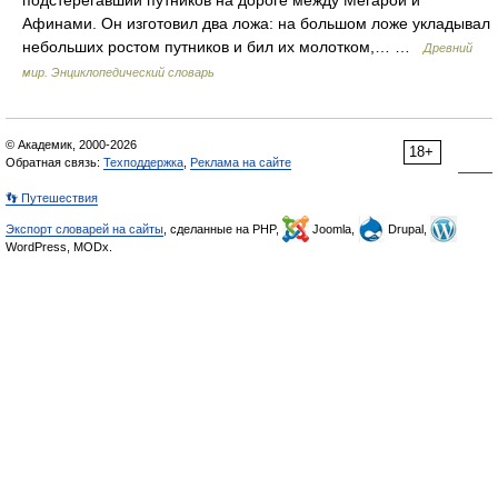
подстерегавший путников на дороге между Мегарой и
Афинами. Он изготовил два ложа: на большом ложе укладывал
небольших ростом путников и бил их молотком,… …
Древний
мир. Энциклопедический словарь
© Академик, 2000-2026
18+
Обратная связь:
Техподдержка
,
Реклама на сайте
👣 Путешествия
Экспорт словарей на сайты
, сделанные на PHP,
Joomla,
Drupal,
WordPress, MODx.