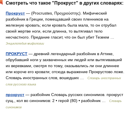
Смотреть что такое "Прокруст" в других словарях:
Прокруст
— (Procrustes, Προχρούστης). Мифический
разбойник в Греции, помещавший своих пленников на
железную кровать; если кровать была мала, то он отрубал
своей жертве ноги, если длинна, то вытягивал тело
несчастного. Предание гласит, что он был убит Тезеем …
Энциклопедия мифологии
ПРОКРУСТ
— древний легендарный разбойник в Аттике,
обрубавший ноги у захваченных им людей или вытягивавший
их веревками, смотря по тому, оказывались ли они длиннее
или короче его кровати; отсюда выражение Прокрустово ложе.
Словарь иностранных слов, вошедших …
Словарь иностранных
слов русского языка
прокруст
— разбойник Словарь русских синонимов. прокруст
сущ., кол во синонимов: 2 • герой (80) • разбойник …
Словарь
синонимов