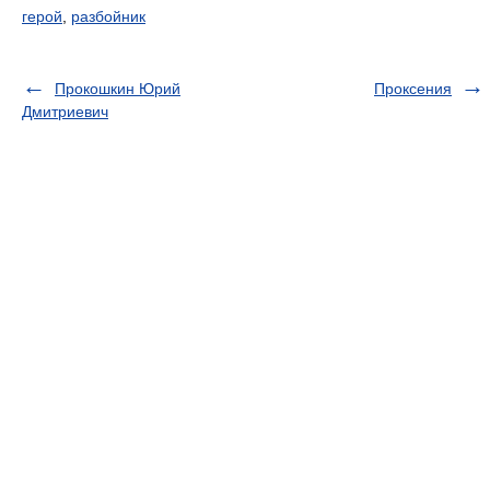
герой
,
разбойник
Прокошкин Юрий
Проксения
Дмитриевич