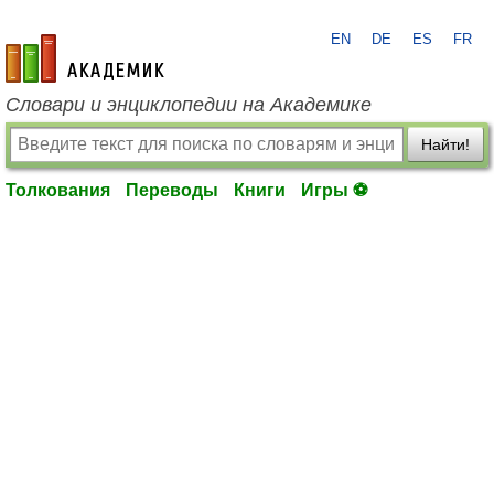
EN
DE
ES
FR
academic.ru
Словари и энциклопедии на Академике
Найти!
Толкования
Переводы
Книги
Игры ⚽