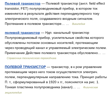
Полевой транзистор
— Полевой транзистор (англ. field effect
transistor, FET) полупроводниковый прибор, в котором ток
изменяется в результате действия перпендикулярного току
электрического поля, создаваемого входным сигналом.
Протекание в полевом транзисторе… …
Википедия
полевой транзистор
— Ндп. канальный транзистор
Полупроводниковый прибор, усилительные свойства которого
обусловлены потоком основных носителей, протекающим
через проводящий канал и управляемый электрическим полем.
Примечание Действие полевого транзистора обусловлено… …
Справочник технического переводчика
ПОЛЕВОЙ ТРАНЗИСТОР
— транзистор, в к ром управление
протекающим через него током осуществляется электрич.
полем, перпендикулярным направлению тока. Принцип работы
П. т., сформулированный в 1920 х гг., поясняется на рис. 1.
Тонкая пластинка полупроводника (канал)… …
Физическая
энциклопедия