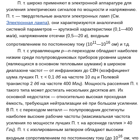
П. т. широко применяют в электронной аппаратуре для
усиления электрических сигналов по мощности и напряжению.
П. т. — твердотельные аналоги электронных ламп (См.
Электронная лампа
)
,
они характеризуются аналогичной
системой параметров — крутизной характеристики (0,1—400
ма/в
), напряжением отсечки (0,5—20
в
)
,
входным
11
16
сопротивлением по постоянному току (10
—10
ом
) и т.д.
П. т. с управляющим
р—n
-переходом обладают наиболее
низким среди полупроводниковых приборов уровнем шумов
(являющихся в основном тепловыми шумами) в широком
диапазоне частот — от инфранизких до СВЧ (коэффициент
шума лучших П. т. < 0,1
дб
на частоте 10
гц
и Полевой
транзистор 2
дб
на частоте 400
Мгц
). Мощность рассеяния П. т.
такого типа может достигать нескольких десятков
вт.
Их
основной недостаток — относительно высокая проходная
ёмкость, требующая нейтрализации её при большом усилении.
В П. т. с переходом металл — полупроводник достигнуты
наиболее высокие рабочие частоты (максимальная частота
усиления по мощности лучших П. т. на арсениде галлия > 40
Ггц
). П. т. с изолированным затвором обладают высоким
16
входным сопротивлением по постоянному току (до 10
ом,
что