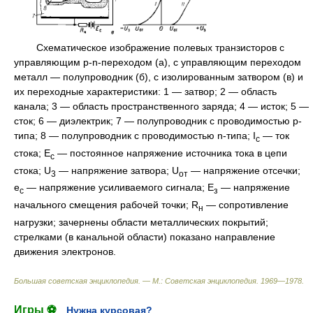
Схематическое изображение полевых транзисторов с
управляющим р-n-переходом (а), с управляющим переходом
металл — полупроводник (б), с изолированным затвором (в) и
их переходные характеристики: 1 — затвор; 2 — область
канала; 3 — область пространственного заряда; 4 — исток; 5 —
сток; 6 — диэлектрик; 7 — полупроводник с проводимостью р-
типа; 8 — полупроводник с проводимостью n-типа; I
— ток
c
стока; E
— постоянное напряжение источника тока в цепи
c
стока; U
— напряжение затвора; U
— напряжение отсечки;
3
oт
e
— напряжение усиливаемого сигнала; Е
— напряжение
c
з
начального смещения рабочей точки; R
— сопротивление
н
нагрузки; зачернены области металлических покрытий;
стрелками (в канальной области) показано направление
движения электронов.
Большая советская энциклопедия. — М.: Советская энциклопедия
.
1969—1978
.
Игры ⚽
Нужна курсовая?