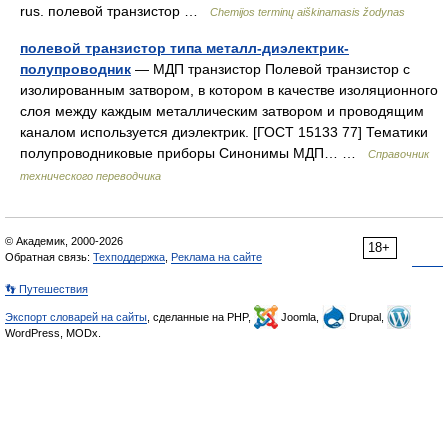
rus. полевой транзистор …
Chemijos terminų aiškinamasis žodynas
полевой транзистор типа металл-диэлектрик-
полупроводник
— МДП транзистор Полевой транзистор с
изолированным затвором, в котором в качестве изоляционного
слоя между каждым металлическим затвором и проводящим
каналом используется диэлектрик. [ГОСТ 15133 77] Тематики
полупроводниковые приборы Синонимы МДП… …
Справочник
технического переводчика
© Академик, 2000-2026
18+
Обратная связь:
Техподдержка
,
Реклама на сайте
👣 Путешествия
Экспорт словарей на сайты
, сделанные на PHP,
Joomla,
Drupal,
WordPress, MODx.