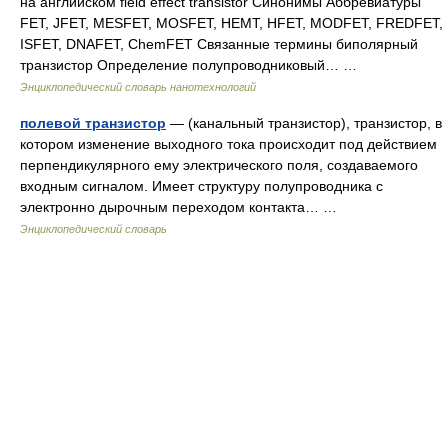
на английском field effect transistor Синонимы Аббревиатуры
FET, JFET, MESFET, MOSFET, HEMT, HFET, MODFET, FREDFET,
ISFET, DNAFET, ChemFET Связанные термины биполярный
транзистор Определение полупроводниковый… …
Энциклопедический словарь нанотехнологий
полевой транзистор
— (канальный транзистор), транзистор, в
котором изменение выходного тока происходит под действием
перпендикулярного ему электрического поля, создаваемого
входным сигналом. Имеет структуру полупроводника с
электронно дырочным переходом контакта… …
Энциклопедический словарь