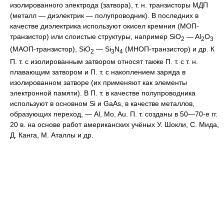
изолированного электрода (затвора), т. н. транзисторы МДП
(металл — диэлектрик — полупроводник). В последних в
качестве диэлектрика используют окисел кремния (МОП-
транзистор) или слоистые структуры, например SiO
— Al
O
2
2
3
(МАОП-транзистор), SiO
— Si
N
(МНОП-транзистор) и др. К
2
3
4
П. т. с изолированным затвором относят также П. т. с т. н.
плавающим затвором и П. т. с накоплением заряда в
изолированном затворе (их применяют как элементы
электронной памяти). В П. т. в качестве полупроводника
используют в основном Si и GaAs, в качестве металлов,
образующих переход, — Al, Mo, Au. П. т. созданы в 50—70-е гг.
20 в. на основе работ американских учёных У. Шокли, С. Мида,
Д. Канга, М. Аталлы и др.