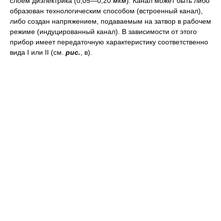
слоем диэлектрика (0,05—0,20
мкм
)
.
Канал может быть либо
образован технологическим способом (встроенный канал),
либо создан напряжением, подаваемым на затвор в рабочем
режиме (индуцированный канал). В зависимости от этого
прибор имеет передаточную характеристику соответственно
вида I или II (см.
рис.
, в).