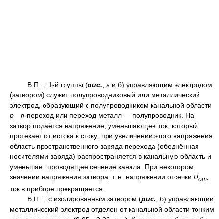
В П. т. 1-й группы (
рис.
, а и б) управляющим электродом
(затвором) служит полупроводниковый или металлический
электрод, образующий с полупроводником канальной области
р—n
-переход или переход металл — полупроводник. На
затвор подаётся напряжение, уменьшающее ток, который
протекает от истока к стоку: при увеличении этого напряжения
область пространственного заряда перехода (обеднённая
носителями заряда) распространяется в канальную область и
уменьшает проводящее сечение канала. При некотором
значении напряжения затвора, т. н. напряжении отсечки
U
,
oт
ток в приборе прекращается.
В П. т. с изолированным затвором (
рис.
, б) управляющий
металлический электрод отделен от канальной области тонким