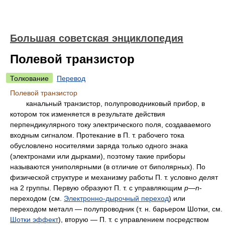
Большая советская энциклопедия
Полевой транзистор
Толкование
Перевод
Полевой транзистор
канальный транзистор, полупроводниковый прибор, в
котором ток изменяется в результате действия
перпендикулярного току электрического поля, создаваемого
входным сигналом. Протекание в П. т. рабочего тока
обусловлено носителями заряда только одного знака
(электронами или дырками), поэтому такие приборы
называются униполярными (в отличие от биполярных). По
физической структуре и механизму работы П. т. условно делят
на 2 группы. Первую образуют П. т. с управляющим
р—n
-
переходом (см.
Электронно-дырочный переход
) или
переходом металл — полупроводник (т. н. барьером Шотки, см.
Шотки эффект
), вторую — П. т. с управлением посредством