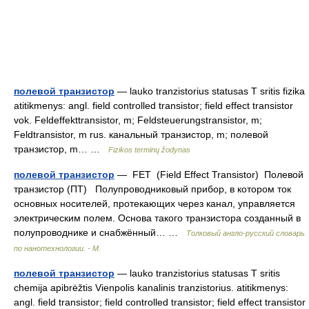
полевой транзистор
— lauko tranzistorius statusas T sritis fizika
atitikmenys: angl. field controlled transistor; field effect transistor
vok. Feldeffekttransistor, m; Feldsteuerungstransistor, m;
Feldtransistor, m rus. канальный транзистор, m; полевой
транзистор, m… …
Fizikos terminų žodynas
полевой транзистор
— FET (Field Effect Transistor) Полевой
транзистор (ПТ) Полупроводниковый прибор, в котором ток
основных носителей, протекающих через канал, управляется
электрическим полем. Основа такого транзистора созданный в
полупроводнике и снабжённый… …
Толковый англо-русский словарь
по нанотехнологии. - М.
полевой транзистор
— lauko tranzistorius statusas T sritis
chemija apibrėžtis Vienpolis kanalinis tranzistorius. atitikmenys:
angl. field transistor; field controlled transistor; field effect transistor