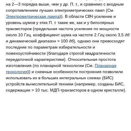
на 2—3 порядка выше, чем у др. П. т., и сравнимо с входным
сопротивлением лучших электрометрических ламп (См.
Электрометрическая лампа
)). В области СВЧ усиление и
уровень шумов у этих П. т. такие же, как и у биполярных
транзисторов (предельная частота усиления по мощности
около 10
Ггц,
коэффициент шума на частоте 2
Ггц
около 3,5
дб
и динамический диапазон > 100
дб
)
,
однако они превосходят
последние по параметрам избирательности и
помехоустойчивости (благодаря строгой квадратичности
передаточной характеристики). Относительная простота
изготовления (по планарной технологии (См.
Планарная
технология
)) и схемные особенности построения позволили
использовать их в больших интегральных схемах (БИС)
устройств вычислительной техники (например, созданы БИС,
содержащие > 10 тыс. МДП-транзисторов в одном кристалле).