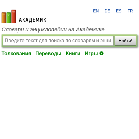
EN
DE
ES
FR
academic.ru
Словари и энциклопедии на Академике
Найти!
Толкования
Переводы
Книги
Игры ⚽