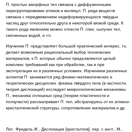
П. простых аморфных тел связана с диффузионными
перегруппировками атомов и молекул. П. ряда веществ
связана с передвижением недеформирующихся твёрдых
частиц друг относительно друга в некоторой вязкой среде. К
такого рода явлениям можно отнести П. глин, сыпучих тел,
смоченных водой, и т.п.
Изучение П. представляет большой практический интерес, т.к.
делает возможным рациональный выбор технических
материалов, к П. которых обычно предъявляется целый
комплекс требований как при обработке, так и при
эксплуатации их в различных условиях. Изучением различных
аспектов П. занимается ряд физико-математических и
теоретических дисциплин: физика твёрдого тела (в частности,
теория дислокаций) исследует микроскопические механизмы
П., механика сплошных сред (теории пластичности и
ползучести) рассматривает П. тел, абстрагируясь от их атомно-
кристаллической структуры, сопротивление материалов и др.
Лит.:
Фридель Ж., Дислокации [кристаллов], пер. с англ., М.,