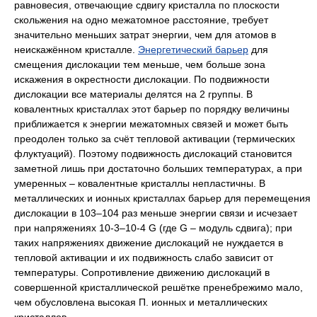
равновесия, отвечающие сдвигу кристалла по плоскости
скольжения на одно межатомное расстояние, требует
значительно меньших затрат энергии, чем для атомов в
неискажённом кристалле.
Энергетический барьер
для
смещения дислокации тем меньше, чем больше зона
искажения в окрестности дислокации. По подвижности
дислокации все материалы делятся на 2 группы. В
ковалентных кристаллах этот барьер по порядку величины
приближается к энергии межатомных связей и может быть
преодолен только за счёт тепловой активации (термических
флуктуаций). Поэтому подвижность дислокаций становится
заметной лишь при достаточно больших температурах, а при
умеренных ‒ ковалентные кристаллы непластичны. В
металлических и ионных кристаллах барьер для перемещения
дислокации в 10
3
‒10
4
раз меньше энергии связи и исчезает
при напряжениях 10
-3
‒10
-4
G
(где
G
‒ модуль сдвига); при
таких напряжениях движение дислокаций не нуждается в
тепловой активации и их подвижность слабо зависит от
температуры. Сопротивление движению дислокаций в
совершенной кристаллической решётке пренебрежимо мало,
чем обусловлена высокая П. ионных и металлических