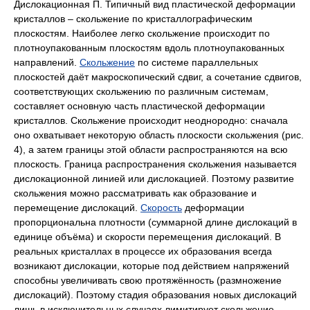
Дислокационная П. Типичный вид пластической деформации
кристаллов ‒ скольжение по кристаллографическим
плоскостям. Наиболее легко скольжение происходит по
плотноупакованным плоскостям вдоль плотноупакованных
направлений.
Скольжение
по системе параллельных
плоскостей даёт макроскопический сдвиг, а сочетание сдвигов,
соответствующих скольжению по различным системам,
составляет основную часть пластической деформации
кристаллов. Скольжение происходит неоднородно: сначала
оно охватывает некоторую область плоскости скольжения (
рис.
4
), а затем границы этой области распространяются на всю
плоскость. Граница распространения скольжения называется
дислокационной линией или
дислокацией
.
Поэтому развитие
скольжения можно рассматривать как образование и
перемещение дислокаций.
Скорость
деформации
пропорциональна плотности (суммарной длине дислокаций в
единице объёма) и скорости перемещения дислокаций. В
реальных кристаллах в процессе их образования всегда
возникают дислокации, которые под действием напряжений
способны увеличивать свою протяжённость (размножение
дислокаций). Поэтому стадия образования новых дислокаций
лишь в исключительных случаях лимитирует скольжение