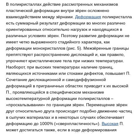
В поликристаллах действие рассмотренных механизмов
пластической деформации внутри зёрен осложнено
взаимодействием между зёрнами.
Деформация
поликристалла
есть суммарный результат деформации во многих различно
ориентированных относительно нагрузок и находящихся в
различных условиях зёрен. Поэтому развитие деформации не
имеет четко выраженного стадийного характера, как
деформации монокристаллов (
рис. 5
). Межзёренные границы
препятствуют распространению дислокаций и, как правило,
упрочняют кристаллические тела при низких температурах.
Наоборот, при высоких температурах наличие границ,
являющихся источниками или стоками дефектов, повышает П.
Сочетание дислокационной и самодиффузионной
деформаций в приграничных областях приводит к их высокой
П., проявляющейся в специфическом механизме
высокотемпературной деформации поликристаллов ‒
«проскальзывании» по границам зёрен. Перемещение зёрен
друг относительно друга происходит подобно движению частиц
в сыпучих материалах и в некоторых случаях обеспечивает
деформацию до 1000% («сверхпластичность»).
Высокая
П.
может достигаться также, если в ходе деформирования