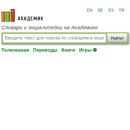
EN
DE
ES
FR
academic.ru
Словари и энциклопедии на Академике
Найти!
Толкования
Переводы
Книги
Игры ⚽