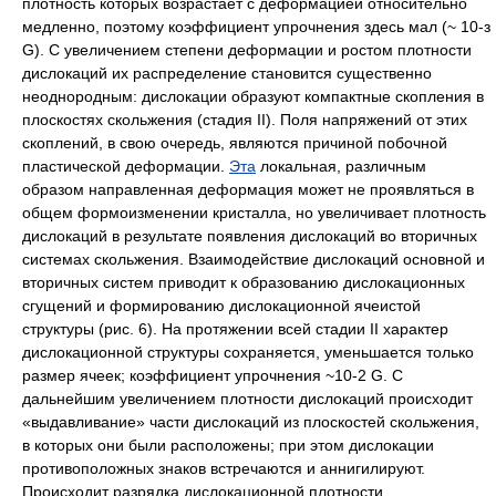
плотность которых возрастает с деформацией относительно
медленно, поэтому коэффициент упрочнения здесь мал (~ 10
-з
G
). С увеличением степени деформации и ростом плотности
дислокаций их распределение становится существенно
неоднородным: дислокации образуют компактные скопления в
плоскостях скольжения (стадия
II
). Поля напряжений от этих
скоплений, в свою очередь, являются причиной побочной
пластической деформации.
Эта
локальная, различным
образом направленная деформация может не проявляться в
общем формоизменении кристалла, но увеличивает плотность
дислокаций в результате появления дислокаций во вторичных
системах скольжения. Взаимодействие дислокаций основной и
вторичных систем приводит к образованию дислокационных
сгущений и формированию дислокационной ячеистой
структуры (
рис. 6
). На протяжении всей стадии
II
характер
дислокационной структуры сохраняется, уменьшается только
размер ячеек; коэффициент упрочнения ~
10
-2
G.
С
дальнейшим увеличением плотности дислокаций происходит
«выдавливание» части дислокаций из плоскостей скольжения,
в которых они были расположены; при этом дислокации
противоположных знаков встречаются и аннигилируют.
Происходит разрядка дислокационной плотности,