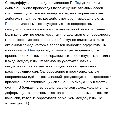
Самодиффузионная и диффузионная П.
Под
действием
сжимающих сил происходит перемещение атомных слоев
кристалла с участков его поверхности, на которые эти силы
действуют, на участки, где действуют растягивающие силы.
Перенос
массы может осуществляться посредством
самодиффузии по поверхности или через объём кристалла.
Если кристалл не очень мал, так что удельная его поверхность
(т. е. отношение поверхности к объёму) не слишком велика,
объёмная самодиффузия является наиболее эффективным
механизмом.
Она
происходит путём «растворения», т. е.
проникновения атомов поверхностных слоев внутрь кристалла
в виде междоузельных атомов на участках сжатия и
«выделения» их на участках, подверженных действию
растягивающих сил. Одновременно в противоположном
направлении идёт поток вакансий, рождающихся в окрестности
приложения растягивающих сил и аннигилирующих в местах
сжатия. В большинстве реальных случаев самодиффузионная
деформация в основном связана с направленными потоками
вакансий
,
которые образуются легче, чем междоузельные
атомы (
рис. 1
).