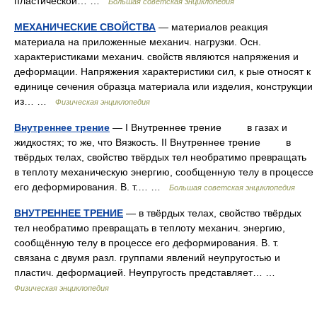
пластической… …
Большая советская энциклопедия
МЕХАНИЧЕСКИЕ СВОЙСТВА
— материалов реакция
материала на приложенные механич. нагрузки. Осн.
характеристиками механич. свойств являются напряжения и
деформации. Напряжения характеристики сил, к рые относят к
единице сечения образца материала или изделия, конструкции
из… …
Физическая энциклопедия
Внутреннее трение
— I Внутреннее трение в газах и
жидкостях; то же, что Вязкость. II Внутреннее трение в
твёрдых телах, свойство твёрдых тел необратимо превращать
в теплоту механическую энергию, сообщенную телу в процессе
его деформирования. В. т.… …
Большая советская энциклопедия
ВНУТРЕННЕЕ ТРЕНИЕ
— в твёрдых телах, свойство твёрдых
тел необратимо превращать в теплоту механич. энергию,
сообщённую телу в процессе его деформирования. В. т.
связана с двумя разл. группами явлений неупругостью и
пластич. деформацией. Неупругость представляет… …
Физическая энциклопедия