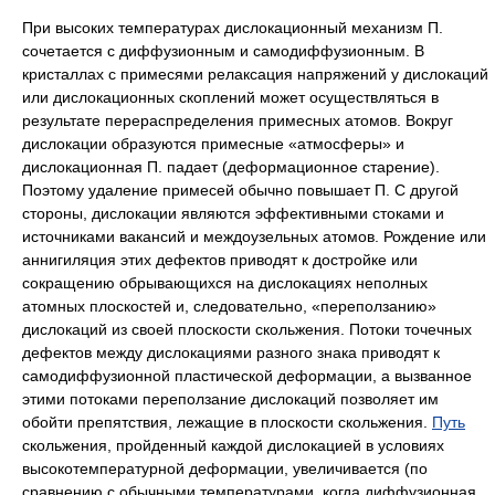
При высоких температурах дислокационный механизм П.
сочетается с диффузионным и самодиффузионным. В
кристаллах с примесями релаксация напряжений у дислокаций
или дислокационных скоплений может осуществляться в
результате перераспределения примесных атомов. Вокруг
дислокации образуются примесные «атмосферы» и
дислокационная П. падает (деформационное старение).
Поэтому удаление примесей обычно повышает П. С другой
стороны, дислокации являются эффективными стоками и
источниками вакансий и междоузельных атомов. Рождение или
аннигиляция этих дефектов приводят к достройке или
сокращению обрывающихся на дислокациях неполных
атомных плоскостей и, следовательно, «переползанию»
дислокаций из своей плоскости скольжения. Потоки точечных
дефектов между дислокациями разного знака приводят к
самодиффузионной пластической деформации, а вызванное
этими потоками переползание дислокаций позволяет им
обойти препятствия, лежащие в плоскости скольжения.
Путь
скольжения, пройденный каждой дислокацией в условиях
высокотемпературной деформации, увеличивается (по
сравнению с обычными температурами, когда диффузионная