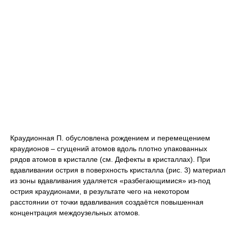
Краудионная П. обусловлена рождением и перемещением
краудионов ‒ сгущений атомов вдоль плотно упакованных
рядов атомов в кристалле (см.
Дефекты в кристаллах
)
.
При
вдавливании острия в поверхность кристалла (
рис. 3
) материал
из зоны вдавливания удаляется «разбегающимися» из-под
острия краудионами, в результате чего на некотором
расстоянии от точки вдавливания создаётся повышенная
концентрация междоузельных атомов.