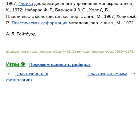
1967;
Физика
деформационного упрочнения монокристаллов,
К., 1972; Набарро Ф. Р., Базинский З. С., Холт Д. Б.,
Пластичность монокристаллов, пер. с англ., М., 1967; Хоникомб
Р.,
Пластическая деформация
металлов, пер. с англ., М., 1972.
А. Л. Ройтбурд.
Большая советская энциклопедия. — М.: Советская энциклопедия
.
1969—1978
.
Игры ⚽
Поможем написать реферат
Пластичность (в
Пластичные смазки
физиологии)