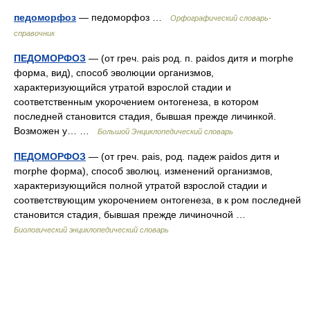
педоморфоз
— педоморфоз …
Орфографический словарь-
справочник
ПЕДОМОРФОЗ
— (от греч. pais род. п. paidos дитя и morphe
форма, вид), способ эволюции организмов,
характеризующийся утратой взрослой стадии и
соответственным укорочением онтогенеза, в котором
последней становится стадия, бывшая прежде личинкой.
Возможен у… …
Большой Энциклопедический словарь
ПЕДОМОРФОЗ
— (от греч. pais, род. падеж paidos дитя и
morphe форма), способ зволюц. изменений организмов,
характеризующийся полной утратой взрослой стадии и
соответствующим укорочением онтогенеза, в к ром последней
становится стадия, бывшая прежде личиночной …
Биологический энциклопедический словарь