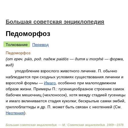
Большая советская энциклопедия
Педоморфоз
Толкование
Перевод
Педоморфоз
(от греч. páis, род. падеж paidós — дитя и morphé — форма,
вид)
уподобление взрослого животного личинке. П. обычно
наблюдается при сходных условиях существования личинки и
взрослой формы —
Имаго
,
особенно при малоподвижном
образе жизни. Примеры П.: гусеницеобразное строение самок
бабочек мешочниц (чехлоносок), хотя между стадией гусеницы
и имаго вклинивается стадия куколки; бескрылые самки эмбий,
гриллоблаттиды и др. П. может быть связан с неотенией (См.
Неотения
).
Большая советская энциклопедия. — М.: Советская энциклопедия
.
1969—1978
.