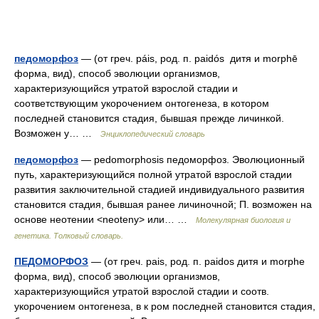
педоморфоз
— (от греч. páis, род. п. paidós дитя и morphē
форма, вид), способ эволюции организмов,
характеризующийся утратой взрослой стадии и
соответствующим укорочением онтогенеза, в котором
последней становится стадия, бывшая прежде личинкой.
Возможен у… …
Энциклопедический словарь
педоморфоз
— pedomorphosis педоморфоз. Эволюционный
путь, характeризующийся полной утратой взрослой стадии
развития заключительной стадией индивидуального развития
становится стадия, бывшая ранее личиночной; П. возможен на
основе неотении <neoteny> или… …
Молекулярная биология и
генетика. Толковый словарь.
ПЕДОМОРФОЗ
— (от греч. pais, род. п. paidos дитя и morphe
форма, вид), способ эволюции организмов,
характеризующийся утратой взрослой стадии и соотв.
укорочением онтогенеза, в к ром последней становится стадия,