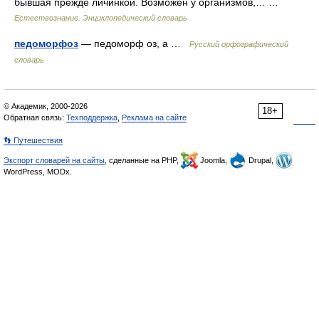
бывшая прежде личинкой. Возможен у организмов,… …
Естествознание. Энциклопедический словарь
педоморфоз
— педоморф оз, а …
Русский орфографический
словарь
© Академик, 2000-2026
18+
Обратная связь:
Техподдержка
,
Реклама на сайте
👣 Путешествия
Экспорт словарей на сайты
, сделанные на PHP,
Joomla,
Drupal,
WordPress, MODx.