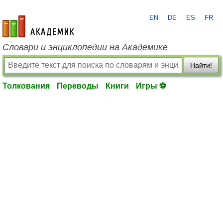
EN
DE
ES
FR
academic.ru
Словари и энциклопедии на Академике
Найти!
Толкования
Переводы
Книги
Игры ⚽