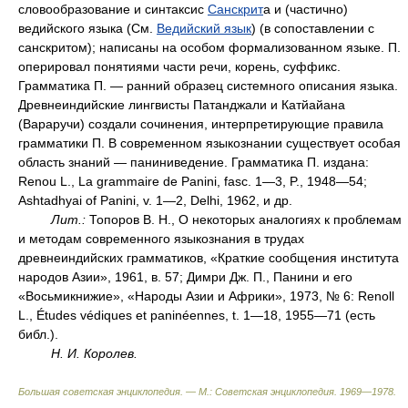
словообразование и синтаксис
Санскрит
а и (частично)
ведийского языка (См.
Ведийский язык
) (в сопоставлении с
санскритом); написаны на особом формализованном языке. П.
оперировал понятиями части речи, корень, суффикс.
Грамматика П. — ранний образец системного описания языка.
Древнеиндийские лингвисты Патанджали и Катйайана
(Вараручи) создали сочинения, интерпретирующие правила
грамматики П. В современном языкознании существует особая
область знаний — паниниведение. Грамматика П. издана:
Renou L., La grammaire de Panini, fasc. 1—3, P., 1948—54;
Ashtadhyai of Panini, v. 1—2, Delhi, 1962, и др.
Лит.:
Топоров В. Н., О некоторых аналогиях к проблемам
и методам современного языкознания в трудах
древнеиндийских грамматиков, «Краткие сообщения института
народов Азии», 1961, в. 57; Димри Дж. П., Панини и его
«Восьмикнижие», «Народы Азии и Африки», 1973, № 6: Renoll
L., Études védiques et paninéennes, t. 1—18, 1955—71 (есть
библ.).
Н. И. Королев.
Большая советская энциклопедия. — М.: Советская энциклопедия
.
1969—1978
.