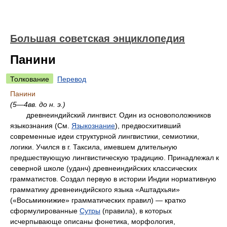
Большая советская энциклопедия
Панини
Толкование
Перевод
Панини
(5—4вв. до н. э.)
древнеиндийский лингвист. Один из основоположников
языкознания (См.
Языкознание
), предвосхитивший
современные идеи структурной лингвистики, семиотики,
логики. Учился в г. Таксила, имевшем длительную
предшествующую лингвистическую традицию. Принадлежал к
северной школе (уданч) древнеиндийских классических
грамматистов. Создал первую в истории Индии нормативную
грамматику древнеиндийского
языка «Аштадхьяи»
(«Восьмикнижие» грамматических правил) — кратко
сформулированные
Сутры
(правила), в которых
исчерпывающе описаны фонетика, морфология,