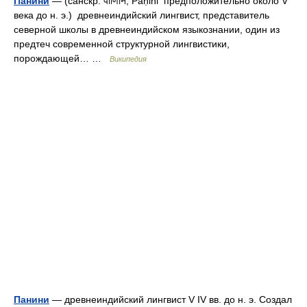
Панини
— (санскр. पाणिनि, Pāṇini предположительно около V
века до н. э.) древнеиндийский лингвист, представитель
северной школы в древнеиндийском языкознании, один из
предтеч современной структурной лингвистики,
порождающей… …
Википедия
Панини
— древнеиндийский лингвист V IV вв. до н. э. Создал