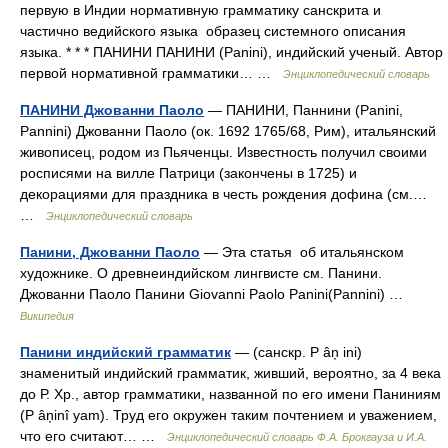
первую в Индии нормативную грамматику санскрита и
частично ведийского языка образец системного описания
языка. * * * ПАНИНИ ПАНИНИ (Panini), индийский ученый. Автор
первой нормативной грамматики… …
Энциклопедический словарь
ПАНИНИ Джованни Паоло
— ПАНИНИ, Паннини (Panini,
Pannini) Джованни Паоло (ок. 1692 1765/68, Рим), итальянский
живописец, родом из Пьяченцы. Известность получил своими
росписями на вилле Патрици (закончены в 1725) и
декорациями для праздника в честь рождения дофина (см.…
…
Энциклопедический словарь
Панини, Джованни Паоло
— Эта статья об итальянском
художнике. О древнеиндийском лингвисте см. Панини.
Джованни Паоло Панини Giovanni Paolo Panini(Pannini) …
Википедия
Панини индийский грамматик
— (санскр. P âņ ini)
знаменитый индийский грамматик, живший, вероятно, за 4 века
до Р. Хр., автор грамматики, названной по его имени Паниниям
(P âņinî yam). Труд его окружен таким почтением и уважением,
что его считают… …
Энциклопедический словарь Ф.А. Брокгауза и И.А.