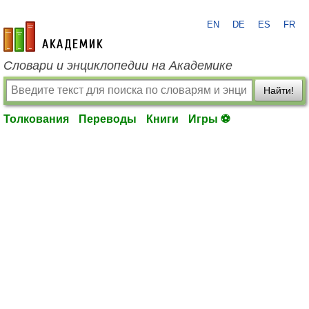
EN
DE
ES
FR
academic.ru
Словари и энциклопедии на Академике
Найти!
Толкования
Переводы
Книги
Игры ⚽