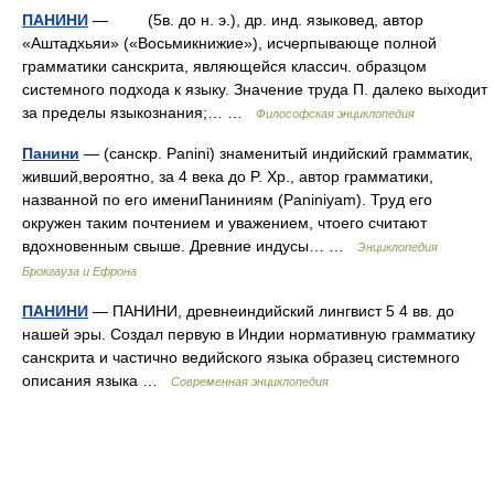
ПАНИНИ
— (5в. до н. э.), др. инд. языковед, автор
«Аштадхьяи» («Восьмикнижие»), исчерпывающе полной
грамматики санскрита, являющейся классич. образцом
системного подхода к языку. Значение труда П. далеко выходит
за пределы языкознания;… …
Философская энциклопедия
Панини
— (санскр. Раnini) знаменитый индийский грамматик,
живший,вероятно, за 4 века до P. Хр., автор грамматики,
названной по его имениПаниниям (Pаniniyam). Труд его
окружен таким почтением и уважением, чтоего считают
вдохновенным свыше. Древние индусы… …
Энциклопедия
Брокгауза и Ефрона
ПАНИНИ
— ПАНИНИ, древнеиндийский лингвист 5 4 вв. до
нашей эры. Создал первую в Индии нормативную грамматику
санскрита и частично ведийского языка образец системного
описания языка …
Современная энциклопедия