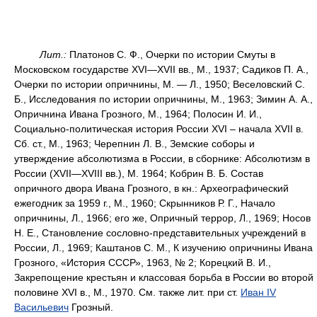
Лит.:
Платонов С. Ф., Очерки по истории Смуты в
Московском государстве XVI—XVII вв., М., 1937; Садиков П. А.,
Очерки по истории опричнины, М. — Л., 1950; Веселовский С.
Б., Исследования по истории опричнины, М., 1963; Зимин А. А.,
Опричнина Ивана Грозного, М., 1964; Полосин И. И.,
Социально-политическая история России XVI – начала XVII в.
Сб. ст., М., 1963; Черепнин Л. В., Земские соборы и
утверждение абсолютизма в России, в сборнике: Абсолютизм в
России (XVII—XVIII вв.), М. 1964; Кобрин В. Б. Состав
опричного двора Ивана Грозного, в кн.: Археографический
ежегодник за 1959 г., М., 1960; Скрынников Р. Г., Начало
опричнины, Л., 1966; его же, Опричный террор, Л., 1969; Носов
Н. Е., Становление сословно-представительных учреждений в
России, Л., 1969; Каштанов С. М., К изучению опричнины Ивана
Грозного, «История СССР», 1963, № 2; Корецкий В. И.,
Закрепощение крестьян и классовая борьба в России во второй
половине XVI в., М., 1970. См. также лит. при ст.
Иван IV
Васильевич
Грозный.