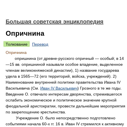
Большая советская энциклопедия
Опричнина
Толкование
Перевод
Опричнина
опришнина (от древне-русского опричный — особый; в 14
—15 вв. опришниной называли особое владение, выделенное
членам великокняжеской династии), 1) название государева
удела в 1565—72 (его территорий, войска, учреждений). 2)
Наименование внутренней политики правительства Ивана IV
Васильевича (См.
Иван IV Васильевич
) Грозного в те же годы.
Введение О. отвечало интересам дворянства, стремившегося
ослабить экономическое и политическое значение крупной
феодальной аристократии, провести дальнейшие мероприятия
по закрепощению крестьянства.
Учреждение О. было непосредственно подготовлено
событиями начала 60-х гг. 16 в. Иван IV стремился к активному