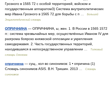
Грозного в 1565 72 с особой территорией, войском и
государственным аппаратом3) Система внутриполитических
мер Ивана Грозного в 1565 72 для борьбы с п …
Большой
Энциклопедический словарь
ОПРИЧНИНА
— ОПРИЧНИНА, ы, жен. 1. В России в 1565 1572
гг.: система чрезвычайных мер, осуществлённых Иваном IV для
разгрома боярско княжеской оппозиции и укрепления
самодержавия. 2. Часть государственных территорий,
находившаяся в непосредственном управлении …
Толковый
словарь Ожегова
опричнина
— сущ., кол во синонимов: 1 • опричина (1)
Словарь синонимов ASIS. В.Н. Тришин. 2013 …
Словарь
синонимов