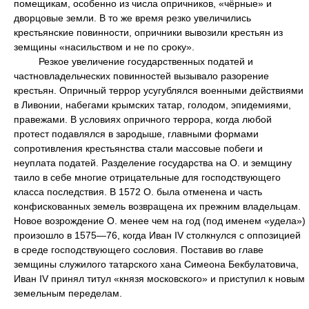
помещикам, особенно из числа опричников, «чёрные» и
дворцовые земли. В то же время резко увеличились
крестьянские повинности, опричники вывозили крестьян из
земщины «насильством и не по сроку».
Резкое увеличение государственных податей и
частновладельческих повинностей вызывало разорение
крестьян. Опричный террор усугублялся военными действиями
в Ливонии, набегами крымских татар, голодом, эпидемиями,
правежами. В условиях опричного террора, когда любой
протест подавлялся в зародыше, главными формами
сопротивления крестьянства стали массовые побеги и
неуплата податей. Разделение государства на О. и земщину
таило в себе многие отрицательные для господствующего
класса последствия. В 1572 О. была отменена и часть
конфискованных земель возвращена их прежним владельцам.
Новое возрождение О. менее чем на год (под именем «удела»)
произошло в 1575—76, когда Иван IV столкнулся с оппозицией
в среде господствующего сословия. Поставив во главе
земщины служилого татарского хана Симеона Бекбулатовича,
Иван IV принял титул «князя московского» и приступил к новым
земельным переделам.