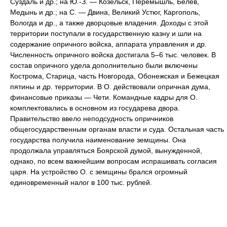
Суздаль и др.; на Ю.-З. — Козельск, Перемышль, Белев,
Медынь и др.; на С. — Двина, Великий Устюг, Каргополь,
Вологда и др., а также дворцовые владения. Доходы с этой
территории поступали в государственную казну и шли на
содержание опричного войска, аппарата управления и др.
Численность опричного войска достигала 5–6 тыс. человек. В
состав опричного удела дополнительно были включены
Кострома, Старица, часть Новгорода, Обонежская и Бежецкая
пятины и др. территории. В О. действовали опричная дума,
финансовые приказы — Чети. Командные кадры для О.
комплектовались в основном из государева двора.
Правительство ввело неподсудность опричников
общегосударственным органам власти и суда. Остальная часть
государства получила наименование земщины. Она
продолжала управляться Боярской думой, вынужденной,
однако, по всем важнейшим вопросам испрашивать согласия
царя. На устройство О. с земщины брался огромный
единовременный налог в 100 тыс. рублей.