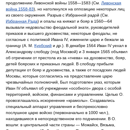
продолжению Ливонской войны 1558—1583 (См.
Ливонская
война 1558-83
), но натолкнулся на оппозицию некоторых лиц
из своего окружения. Разрыв с Избранной радой (См.
Избранная Рада
) и опалы на княжат и бояр в 1560—64
вызывали недовольство феодальной знати, руководителей
приказов и высшего духовенства; некоторые феодалы, не
согласные с политикой Ивана IV, изменили царю и бежали за
границу (А. М.
Курбский
и др.). В декабре 1564 Иван IV уехал в
Александрову слободу (под Москвой) и 3 января 1565 объявил
об отречении от престола из-за «гнева» на духовенство, бояр,
детей боярских и приказных людей. В слободу прибыли
депутации от бояр и духовенства, а также от посадских людей
Москвы, которые согласились на предоставление царю
чрезвычайных полномочий, Был подготовлен указ, которым
Иван IV объявил об учреждении «особного» двора с особой
территорией, войском, финансами и управлением. Целью О.
провозглашалось искоренение «крамолы». Создавались
специальный аппарат управления и беспрекословно
послушное царю войско (первоначально в 1000 чел.),
находившиеся в непосредственном его подчинении. В О.
вошли: в центральной части страны — Можайск, Вязьма,