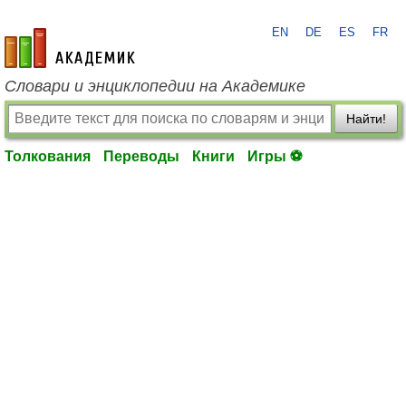
EN
DE
ES
FR
academic.ru
Словари и энциклопедии на Академике
Найти!
Толкования
Переводы
Книги
Игры ⚽