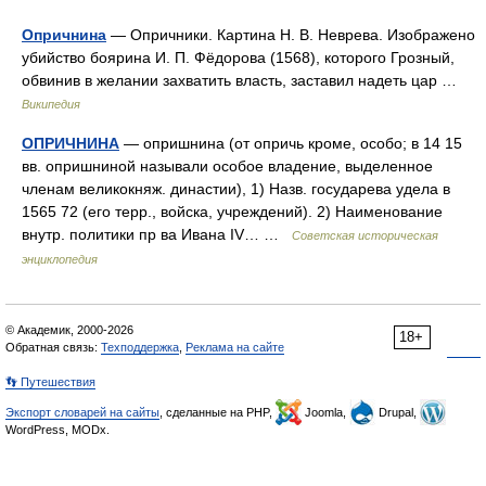
Опричнина
— Опричники. Картина Н. В. Неврева. Изображено
убийство боярина И. П. Фёдорова (1568), которого Грозный,
обвинив в желании захватить власть, заставил надеть цар …
Википедия
ОПРИЧНИНА
— опришнина (от опричь кроме, особо; в 14 15
вв. опришниной называли особое владение, выделенное
членам великокняж. династии), 1) Назв. государева удела в
1565 72 (его терр., войска, учреждений). 2) Наименование
внутр. политики пр ва Ивана IV… …
Советская историческая
энциклопедия
© Академик, 2000-2026
18+
Обратная связь:
Техподдержка
,
Реклама на сайте
👣 Путешествия
Экспорт словарей на сайты
, сделанные на PHP,
Joomla,
Drupal,
WordPress, MODx.