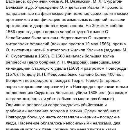
Басманов, оружничий князь А. И. Вяземский, М. Л. Скуратов-
Бельский и др. Учреждение О. и действия Ивана IV Грозного,
направленные на физическое уничтожение своих политических
противников и конфискацию их земельных владений, вызвали
протест части дворянства и духовенства. На Земском соборе
1566 группа дворян подала челобитную об отмене О.
Челобитчики были казнены. Недовольство О. выразил
митрополит Афанасий (покинул престол 19 мая 1566), против
О. выступил и новый митрополит Филипп Колычев (задушен М.
Л. Скуратовым в 1569). С 1568 началась большая волна
репрессий (дело боярина И. П. Фёдорова), завершившаяся
ликвидацией Старицкого удела (1569) и разгромом Новгорода
(1570). По делу И. П. Фёдорова было казнено более 400 чел.
Во время новгородского похода в Твери, Торжке (в городах,
через которые шли опричники) и в Новгороде опричники только
по донесению Скуратова-Бельского убили 1505 чел. (на самом
же деле казнённых и убитых было во много раз больше).
Опричные репрессии сопровождались убийствами и
грабежами населения городов и вотчин. Среди погибших в
Новгороде большую часть составляли «чёрные» посадские
люди. Население облагалось непосильными налогами, для
взимания которых Иван Грозный применял
пытки и казни.