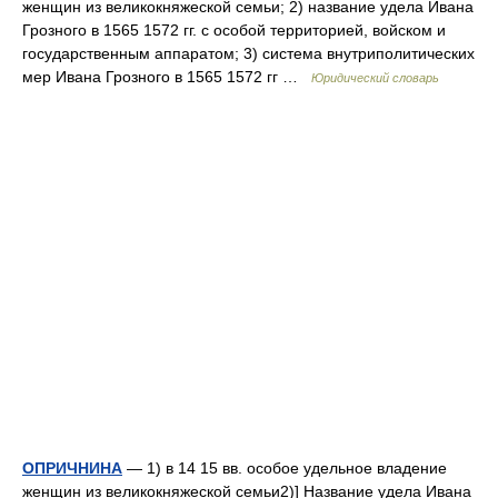
женщин из великокняжеской семьи; 2) название удела Ивана
Грозного в 1565 1572 гг. с особой территорией, войском и
государственным аппаратом; 3) система внутриполитических
мер Ивана Грозного в 1565 1572 гг …
Юридический словарь
ОПРИЧНИНА
— 1) в 14 15 вв. особое удельное владение
женщин из великокняжеской семьи2)] Название удела Ивана