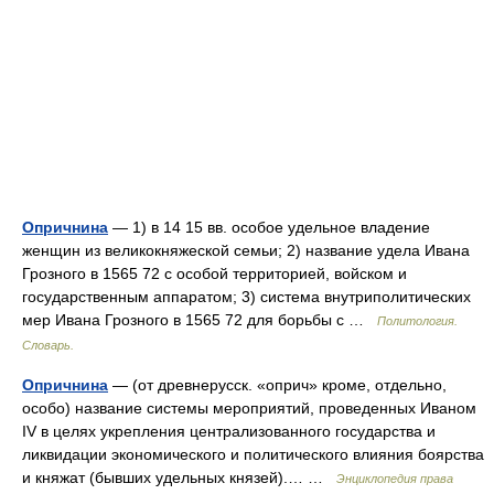
Опричнина
— 1) в 14 15 вв. особое удельное владение
женщин из великокняжеской семьи; 2) название удела Ивана
Грозного в 1565 72 с особой территорией, войском и
государственным аппаратом; 3) система внутриполитических
мер Ивана Грозного в 1565 72 для борьбы с …
Политология.
Словарь.
Опричнина
— (от древнерусск. «оприч» кроме, отдельно,
особо) название системы мероприятий, проведенных Иваном
IV в целях укрепления централизованного государства и
ликвидации экономического и политического влияния боярства
и княжат (бывших удельных князей).… …
Энциклопедия права