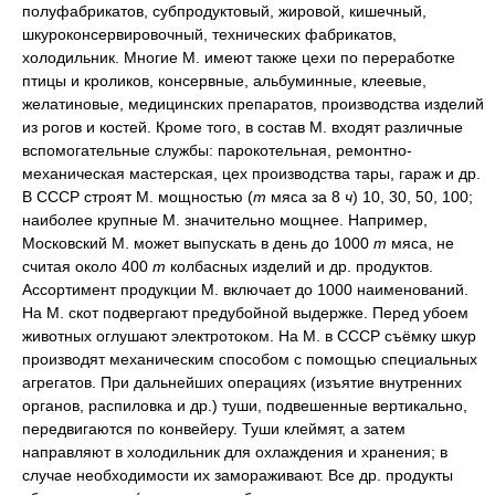
полуфабрикатов, субпродуктовый, жировой, кишечный,
шкуроконсервировочный, технических фабрикатов,
холодильник. Многие М. имеют также цехи по переработке
птицы и кроликов, консервные, альбуминные, клеевые,
желатиновые, медицинских препаратов, производства изделий
из рогов и костей. Кроме того, в состав М. входят различные
вспомогательные службы: парокотельная, ремонтно-
механическая мастерская, цех производства тары, гараж и др.
В СССР строят М. мощностью (
т
мяса за 8
ч
) 10, 30, 50, 100;
наиболее крупные М. значительно мощнее. Например,
Московский М. может выпускать в день до 1000
т
мяса, не
считая около 400
т
колбасных изделий и др. продуктов.
Ассортимент продукции М. включает до 1000 наименований.
На М. скот подвергают предубойной выдержке. Перед убоем
животных оглушают электротоком. На М. в СССР съёмку шкур
производят механическим способом с помощью специальных
агрегатов. При дальнейших операциях (изъятие внутренних
органов, распиловка и др.) туши, подвешенные вертикально,
передвигаются по конвейеру. Туши клеймят, а затем
направляют в холодильник для охлаждения и хранения; в
случае необходимости их замораживают. Все др. продукты