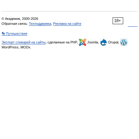
© Академик, 2000-2026
18+
Обратная связь:
Техподдержка
,
Реклама на сайте
👣 Путешествия
Экспорт словарей на сайты
, сделанные на PHP,
Joomla,
Drupal,
WordPress, MODx.