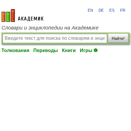
EN
DE
ES
FR
academic.ru
Словари и энциклопедии на Академике
Найти!
Толкования
Переводы
Книги
Игры ⚽