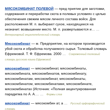
МЯСОКОМБИНАТ ПОЛЕВОЙ
— пред приятие для заготовки,
содержания и переработки скота в полевых условиях с целью
обеспечения свежим мясом личного состава войск. Для
расположения М. п. выбирают сухое, находящееся на
незначит. возвышении место. М. п. развертываются и… …
Ветеринарный энциклопедический словарь
Мясокомбинат
— м. Предприятие, на котором производится
убой скота и обработка получаемого сырья. Толковый словарь
Ефремовой. Т. Ф. Ефремова. 2000 …
Современный толковый
словарь русского языка Ефремовой
мясокомбинат
— мясокомбинат, мясокомбинаты,
мясокомбината, мясокомбинатов, мясокомбинату,
мясокомбинатам, мясокомбинат, мясокомбинаты,
мясокомбинатом, мясокомбинатами, мясокомбинате,
мясокомбинатах (Источник: «Полная акцентуированная
парадигма по А. А.… …
Формы слов
мясокомбинат
— мясокомбин ат, а …
Русский орфографический
словарь