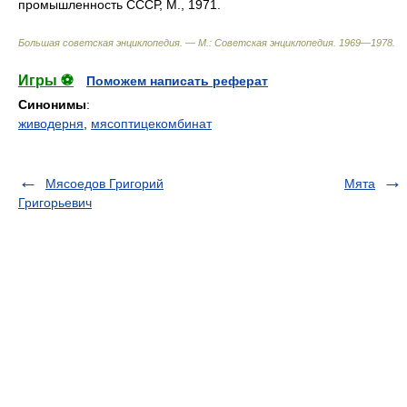
промышленность СССР, М., 1971.
Большая советская энциклопедия. — М.: Советская энциклопедия
.
1969—1978
.
Игры ⚽
Поможем написать реферат
Синонимы
:
живодерня
,
мясоптицекомбинат
Мясоедов Григорий
Мята
Григорьевич