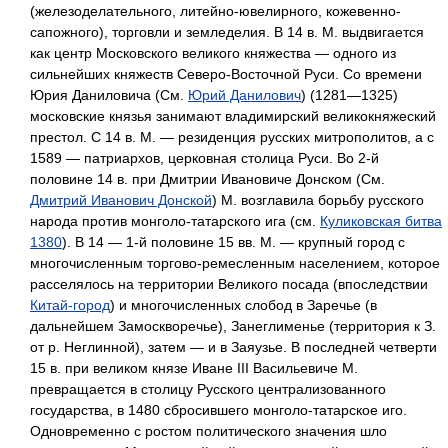
(железоделательного, литейно-ювелирного, кожевенно-
сапожного), торговли и земледелия. В 14 в. М. выдвигается
как центр Московского великого княжества — одного из
сильнейших княжеств Северо-Восточной Руси. Со времени
Юрия Даниловича (См.
Юрий Данилович
) (1281—1325)
московские князья занимают владимирский великокняжеский
престол. С 14 в. М. — резиденция русских митрополитов, а с
1589 — патриархов, церковная столица Руси. Во 2-й
половине 14 в. при Дмитрии Ивановиче Донском (См.
Дмитрий Иванович Донской
) М. возглавила борьбу русского
народа против монголо-татарского ига (см.
Куликовская битва
1380
). В 14 — 1-й половине 15 вв. М. — крупный город с
многочисленным торгово-ремесленным населением, которое
расселялось на территории Великого посада (впоследствии
Китай-город
) и многочисленных слобод в Заречье (в
дальнейшем Замоскворечье), Занеглименье (территория к З.
от р. Неглинной), затем — и в Заяузье. В последней четверти
15 в. при великом князе Иване III Васильевиче М.
превращается в столицу Русского централизованного
государства, в 1480 сбросившего монголо-татарское иго.
Одновременно с ростом политического значения шло