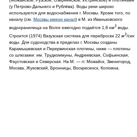
(Можайское, Рузское, Озернинское, Истринское) и плотинами
(у Петрово-Дальнего и Рублёва). Воды реки широко
используются для водоснабжения г. Москвы. Кроме того, по
каналу (см.
Москвы имени канал
) в М. из Иваньковского
3
водохранилища на Волге ежегодно подаётся 1,8
км
воды.
3
Строится (1974) Вазузская система для переброски 22
м
/сек
воды. Для судоходства в пределах г. Москвы созданы
Карамышевская и Перервинская плотины, ниже — плотины
со шлюзами: им. Трудкоммуны, Андреевская, Софьинская,
Фаустовская и Северская. На М. — гг. Можайск, Звенигород,
Москва, Жуковский, Бронницы, Воскресенск, Коломна.