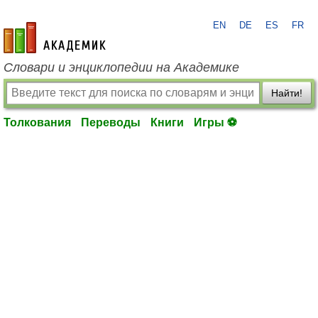
EN
DE
ES
FR
academic.ru
Словари и энциклопедии на Академике
Найти!
Толкования
Переводы
Книги
Игры ⚽