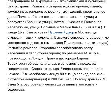
превращение М. в крупнейший экономический и культурный
центр страны. Развивались производство оружия, тканей,
кожевенных, гончарных, ювелирных изделий, строительное
дело. Память об этом сохраняется в названиях улиц и
переулков (Бронные улицы, Котельническая и Гончарная
набережные, улицы Большие и Малые Каменщики и т. д.). В
конце 15 в. был основан
Пушечный двор
в Москве, где
отливали пушки и колокола. Высокого совершенства достигло
московское зодчество (см. раздел Планировка и архитектура).
Развитие ремесла и торговли способствовало росту
населения и территории города; по размерам М. в 16 в.
превосходила Лондон, Прагу и др. города Европы.
Территория её располагалась в основном в пределах
современного Садового кольца. Численность населения в
начале 17 в. колебалась между 80 тыс. (в период польско-
литовской интервенции) и 200 тыс. чел. По тому времени М.
была благоустроена: имелись деревянные мостовые и
водостоки.