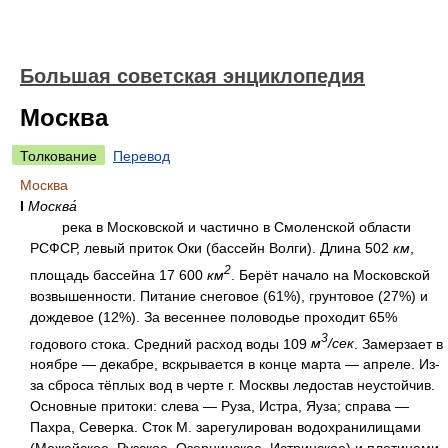
Большая советская энциклопедия
Москва
Толкование
Перевод
Москва
I
Москва́
река в Московской и частично в Смоленской области
РСФСР, левый приток Оки (бассейн Волги). Длина 502
км
,
2
площадь бассейна 17 600
км
. Берёт начало на Московской
возвышенности. Питание снеговое (61%), грунтовое (27%) и
дождевое (12%). За весеннее половодье проходит 65%
3
годового стока. Средний расход воды 109
м
/сек
. Замерзает в
ноябре — декабре, вскрывается в конце марта — апреле. Из-
за сброса тёплых вод в черте г. Москвы ледостав неустойчив.
Основные притоки: слева — Руза, Истра, Яуза; справа —
Пахра, Северка. Сток М. зарегулирован водохранилищами