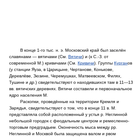
В конце 1-го тыс. н. э. Московский край был заселён
славянами — вятичами (См.
Вятичи
) и (к С.-З. от
современной М.) кривичами (См.
Кривичи
). Группы
Курган
ов
(у станции Яуза, в Царицыне, Чертанове, Конькове,
Деревлёве, Зюзине, Черемушках, Матвеевском, Филях,
Тушине и др.) свидетельствуют о находившихся там в 11—13
вв. вятичских деревнях. Вятичи составили и первоначальное
ядро населения М.
Раскопки, проведённые на территории Кремля и
Зарядья, свидетельствуют о том, что в конце 11 в. М.
представляла собой расположенный у устья р. Неглинной
небольшой городок с феодальным центром и ремесленно-
торговым предградьем. Оконечность мыса между рр.
Неглинной и Москвой была защищена валом и рвом