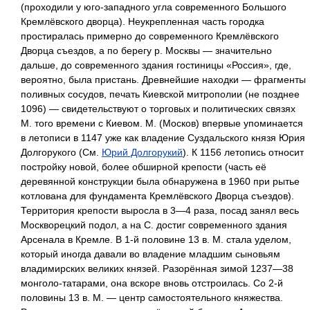
(проходили у юго-западного угла современного Большого
Кремлёвского дворца). Неукрепленная часть городка
простиралась примерно до современного Кремлёвского
Дворца съездов, а по берегу р. Москвы — значительно
дальше, до современного здания гостиницы «Россия», где,
вероятно, была пристань. Древнейшие находки — фрагменты
поливных сосудов, печать Киевской митрополии (не позднее
1096) — свидетельствуют о торговых и политических связях
М. того времени с Киевом. М. (Москов) впервые упоминается
в летописи в 1147 уже как владение Суздальского князя Юрия
Долгорукого (См.
Юрий Долгорукий
). К 1156 летопись относит
постройку новой, более обширной крепости (часть её
деревянной конструкции была обнаружена в 1960 при рытье
котлована для фундамента Кремлёвского Дворца съездов).
Территория крепости выросла в 3—4 раза, посад занял весь
Москворецкий подол, а на С. достиг современного здания
Арсенала в Кремле. В 1-й половине 13 в. М. стала уделом,
который иногда давали во владение младшим сыновьям
владимирских великих князей. Разорённая зимой 1237—38
монголо-татарами, она вскоре вновь отстроилась. Со 2-й
половины 13 в. М. — центр самостоятельного княжества.