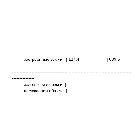
| застроенные земли
| 124,4
| 639
|-------------------------------------------------------------------------
--------------------------------------------------------------------------------
---------------|
| зелёные массивы и
| |
| насаждения общего
|
|