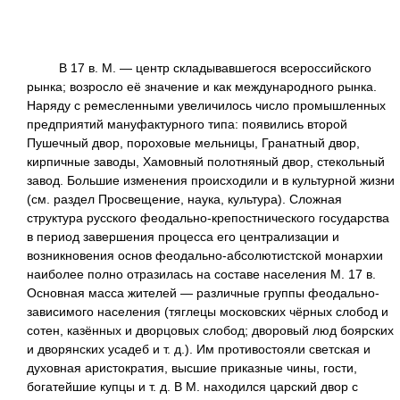
В 17 в. М. — центр складывавшегося всероссийского
рынка; возросло её значение и как международного рынка.
Наряду с ремесленными увеличилось число промышленных
предприятий мануфактурного типа: появились второй
Пушечный двор, пороховые мельницы, Гранатный двор,
кирпичные заводы, Хамовный полотняный двор, стекольный
завод. Большие изменения происходили и в культурной жизни
(см. раздел Просвещение, наука, культура). Сложная
структура русского феодально-крепостнического государства
в период завершения процесса его централизации и
возникновения основ феодально-абсолютистской монархии
наиболее полно отразилась на составе населения М. 17 в.
Основная масса жителей — различные группы феодально-
зависимого населения (тяглецы московских чёрных слобод и
сотен, казённых и дворцовых слобод; дворовый люд боярских
и дворянских усадеб и т. д.). Им противостояли светская и
духовная аристократия, высшие приказные чины, гости,
богатейшие купцы и т. д. В М. находился царский двор с