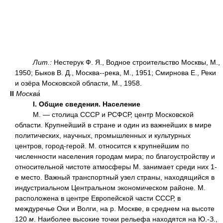
Лит.:
Нестерук Ф. Я., Водное строительство Москвы, М.,
1950; Быков В. Д., Москва--река, М., 1951; Смирнова Е., Реки
и озёра Московской области, М., 1958.
II
Москва́
I. Общие сведения. Население
М. — столица СССР и РСФСР, центр Московской
области. Крупнейший в стране и один из важнейших в мире
политических, научных, промышленных и культурных
центров, город-герой. М. относится к крупнейшим по
численности населения городам мира; по благоустройству и
относительной чистоте атмосферы М. занимает среди них 1-
е место. Важный транспортный узел страны, находящийся в
индустриальном Центральном экономическом районе. М.
расположена в центре Европейской части СССР, в
междуречье Оки и Волги, на р. Москве, в среднем на высоте
120
м
. Наиболее высокие точки рельефа находятся на Ю.-З.,