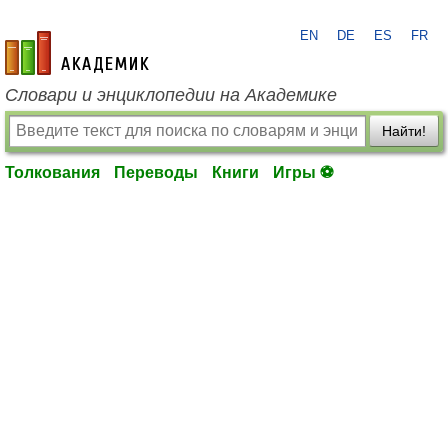
EN
DE
ES
FR
academic.ru
Словари и энциклопедии на Академике
Найти!
Толкования
Переводы
Книги
Игры ⚽