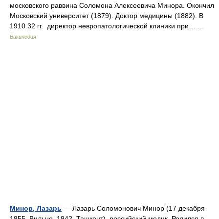
московского раввина Соломона Алексеевича Минора. Окончил
Московский университет (1879). Доктор медицины (1882). В
1910 32 гг. директор невропатологической клиники при… …
Википедия
Минор, Лазарь
— Лазарь Соломонович Минор (17 декабря
1855, Вильно 1942, Ташкент) российский медик. Родился в