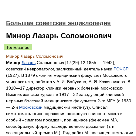
Большая советская энциклопедия
Минор Лазарь Соломонович
Толкование
Минор Лазарь Соломонович
Минор
Лазарь
Соломонович [17(29).12.1855 — 1942],
советский невропатолог, заслуженный деятель науки
РСФСР
(1927). В 1879 окончил медицинский факультет Московского
университета, работал у А. И.
Бабухина
,
А. Я.
Кожевникова
.
В
1910—17 директор клиники нервных болезней московских
Высших женских курсов, в 1917—32 заведующий клиникой
нервных болезней медицинского факультета 2-го МГУ (с 1930
— 2-й
Московский
медицинский институт). Описал
симптоматологию поражения эпиконуса спинного мозга и
особый «симптом посадки», при ишиасе (феномен М.),
своеобразную форму наследственного дрожания (т. н.
эссенциальный тремор М.). Ряд работ М. посвящен гистологии