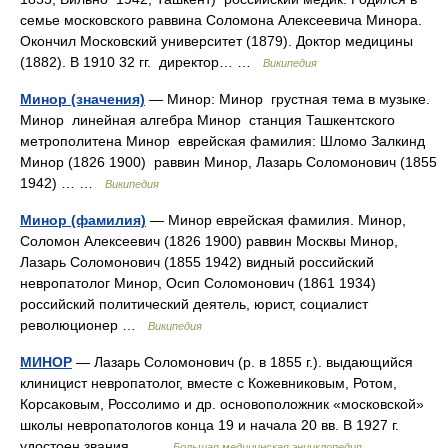
семье московского раввина Соломона Алексеевича Минора.
Окончил Московский университет (1879). Доктор медицины
(1882). В 1910 32 гг. директор… …
Википедия
Минор (значения)
— Минор: Минор грустная тема в музыке.
Минор линейная алгебра Минор станция Ташкентского
метрополитена Минор еврейская фамилия: Шломо Залкинд
Минор (1826 1900) раввин Минор, Лазарь Соломонович (1855
1942) … …
Википедия
Минор (фамилия)
— Минор еврейская фамилия. Минор,
Соломон Алексеевич (1826 1900) раввин Москвы Минор,
Лазарь Соломонович (1855 1942) видный российский
невропатолог Минор, Осип Соломонович (1861 1934)
российский политический деятель, юрист, социалист
революционер …
Википедия
МИНОР
— Лазарь Соломонович (р. в 1855 г.). выдающийся
клиницист невропатолог, вместе с Кожевниковым, Ротом,
Корсаковым, Россолимо и др. основоположник «московской»
школы невропатологов конца 19 и начала 20 вв. В 1927 г.
удостоен звания… …
Большая медицинская энциклопедия