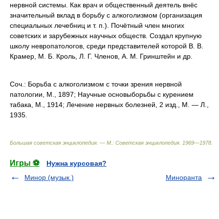
нервной системы. Как врач и общественный деятель внёс
значительный вклад в борьбу с алкоголизмом (организация
специальных лечебниц и т. п.). Почётный член многих
советских и зарубежных научных обществ. Создал крупную
школу невропатологов, среди представителей которой В. В.
Крамер
,
М. Б.
Кроль
,
Л. Г. Членов, А. М. Гринштейн и др.
Соч.: Борьба с алкоголизмом с точки зрения нервной
патологии, М., 1897; Научные основыборьбы с курением
табака, М., 1914; Лечение нервных болезней, 2 изд., М. — Л.,
1935.
Большая советская энциклопедия. — М.: Советская энциклопедия
.
1969—1978
.
Игры ⚽
Нужна курсовая?
Минор (музык.)
Миноранта