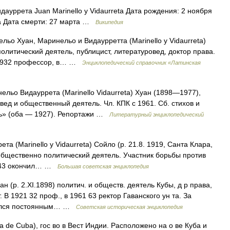
уррета Juan Marinello y Vidaurreta Дата рождения: 2 ноября
еа Дата смерти: 27 марта …
Википедия
ьо Хуан, Маринельо и Видаурретта (Marinello у Vidaurreta)
литический деятель, публицист, литературовед, доктор права.
—1932 профессор, в… …
Энциклопедический справочник «Латинская
о Видауррета (Marinello Vidaurreta) Хуан (1898—1977),
вед и общественный деятель. Чл. КПК с 1961. Сб. стихов и
ть» (оба — 1927). Репортажи …
Литературный энциклопедический
Marinello у Vidaurreta) Сойло (р. 21.8. 1919, Санта Клара,
 общественно политический деятель. Участник борьбы против
1943 окончил… …
Большая советская энциклопедия
уан (р. 2.XI.1898) политич. и обществ. деятель Кубы, д р права,
В 1921 32 проф., в 1961 63 ректор Гаванского ун та. За
ргался постоянным… …
Советская историческая энциклопедия
a de Cuba), гос во в Вест Индии. Расположено на о ве Куба и