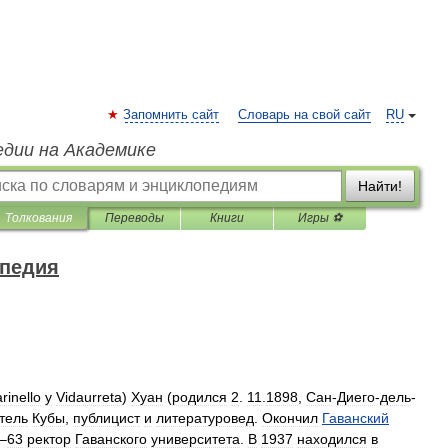
Запомнить сайт
Словарь на свой сайт
RU
едии на Академике
Найти!
Толкования
Переводы
Книги
Игры ⚽
опедия
rinello
у
Vidaurreta
)
Хуан
(
родился
2
.
11
.
1898
,
Сан
-
Диего
-
дель
-
тель
Кубы
,
публицист
и
литературовед
.
Окончил
Гаванский
‒
63
ректор
Гаванского
университета
.
В
1937
находился
в