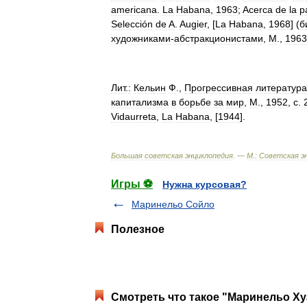
americana
.
La
Habana
,
1963
;
Acerca
de
la
p
Selección
de
A
.
Augier
, [
La
Habana
,
1968
] (
б
художниками
-
абстракционистами
,
М
.,
1963
Лит
.
:
Кельин
Ф
.,
Прогрессивная
литература
капитализма
в
борьбе
за
мир
,
М
.,
1952
,
с
.
Vidaurreta
,
La
Habana
, [
1944
].
Большая
советская
энциклопедия
. —
М
.
:
Советская
э
Игры ⚽
Нужна курсовая?
Маринельо Сойло
Полезное
Смотреть что такое "Маринельо Ху