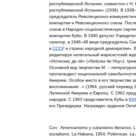
республиканской
Испании
;
совместно
с
Н
.
республиканской
Испании
» (
1938
).
В
1938
председатель
Революционно
-
коммунистич
компартии
и
Революционного
союза
.
Посл
союза
в
Народно
-
социалистическую
парти
компартии
Кубы
.
В
1940
депутат
Учредите
сенатор
,
в
1946
‒
48
вице
-
председатель
Се
в
СССР
и
страны
народной
демократии
».
редактируя
нелегальный
марксистский
жур
«
Нотисиас
де
ой
» («
Noticias
de
Ноу
»);
три
Основной
вид
творчества
М
. ‒
литературн
пропагандист
национальной
самобытност
Америки
.
Особое
место
в
его
творчестве
з
воспоминания
...» (
1964
,
русский
перевод
Латинской
Америки
и
Европы
.
С
1962
пред
народов
.
С
1963
представитель
Кубы
в
ЮН
его
Президиума
.
Награжден
орденом
Октя
Соч
.
:
Americanismo
у
cubanismo
literarios
,
L
socialismo
.
La
Habana
,
1954
;
Polémicas
.
La