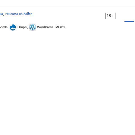
ка
,
Реклама на сайте
18+
omla,
Drupal,
WordPress, MODx.