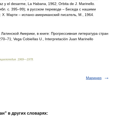
az
у
el
desarme
,
La
Habana
,
1962
;
Orbita
de
J
.
Marinello
.
ибл
.
с
.
395
‒
99
);
в
русском
переводе
‒
Беседа
с
нашими
:
Х
.
Марти
‒
испано
-
американский
писатель
,
М
.,
1964
.
Латинской
Америки
,
в
книге:
Прогрессивная
литература
стран
270
‒
71
;
Vega
CobieIlas
U
.,
Interpretación
Juan
Marinello
нциклопедия
.
1969
—
1978
.
Маринер
ан" в других словарях: