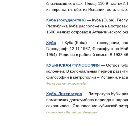
близлежащих о вах. Площ. 110,9 тыс. км2. 
из Европы, гл. обр. из Испании, остальн
Куба (государство)
— Куба (Cuba), Респу
Республика Куба расположена на островах К
1600 мелких островах в Атлантического 
Куба
— I Куба (Kuba) (псевдоним; настоя
Гарнсдорф, 12.11.1967, Франкфурт на Май
1954). Родился в рабочей семье. В 1933 
КУБИНСКАЯ ФИЛОСОФИЯ
— Остров Куба
колонией. В колониальный период развити
философии в метрополии – Испании, наса
Философская энциклопедия
Куба. Литература
— Литература Кубы раз
памятниках доколумбова периода и народн
сохранилось. Становление кубинской лите
справочник «Латинская Америка»