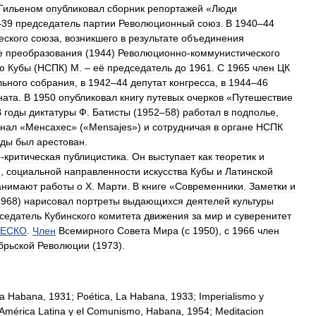
Гильеном
опубликовал
сборник
репортажей
«
Люди
‒
39
председатель
партии
Революционный
союз
.
В
1940
‒
44
еского
союза
,
возникшего
в
результате
объединения
е
преобразования
(
1944
)
Революционно
-
коммунистического
ю
Кубы
(
НСПК
)
М
. ‒
её
председатель
до
1961
.
С
1965
член
ЦК
льного
собрания
,
в
1942
‒
44
депутат
конгресса
,
в
1944
‒
46
ната
.
В
1950
опубликовал
книгу
путевых
очерков
«
Путешествие
В
годы
диктатуры
Ф
.
Батисты
(
1952
‒
58
)
работал
в
подполье
,
нал
«
Менсахес
» («
Mensajes
»)
и
сотрудничая
в
органе
НСПК
жды
был
арестован
.
о
-
критическая
публицистика
.
Он
выступает
как
теоретик
и
и
,
социальной
направленности
искусства
Кубы
и
Латинской
анимают
работы
о
Х
.
Марти
.
В
книге
«
Современники
.
Заметки
и
1968
)
нарисовал
портреты
выдающихся
деятелей
культуры
седатель
Кубинского
комитета
движения
за
мир
и
суверенитет
ЕСКО
.
Член
Всемирного
Совета
Мира
(
с
1950
),
с
1966
член
брьской
Революции
(
1973
).
a
Habana
,
1931
;
Poética
,
La
Habana
,
1933
;
Imperialismo
у
América
Latina
у
el
Comunismo
,
Habana
,
1954
;
Meditacion