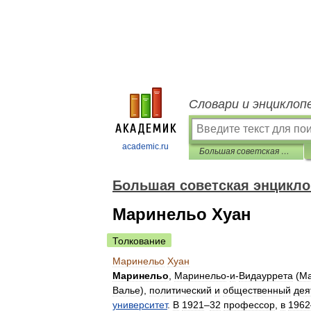
Словари и энциклоп
academic.ru
Большая советская энциклопедия
Большая советская энцикл
Маринельо Хуан
Толкование
Маринельо
Хуан
Маринельо
,
Маринельо
-
и
-
Видауррета
(
Ma
Валье
),
политический
и
общественный
дея
университет
.
В
1921
‒
32
профессор
,
в
1962