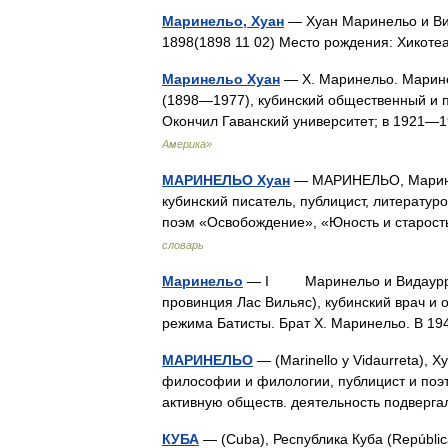
Маринельо, Хуан
— Хуан Маринельо и Вида
1898(1898 11 02) Место рождения: Хикот
Маринельо Хуан
— Х. Маринельо. Маринел
(1898—1977), кубинский общественный и по
Окончил Гаванский университет; в 1921
Америка»
МАРИНЕЛЬО Хуан
— МАРИНЕЛЬО, Маринель
кубинский писатель, публицист, литературо
поэм «Освобождение», «Юность и старос
словарь
Маринельо
— I Маринельо и Видауррета (
провинция Лас Вильяс), кубинский врач и
режима Батисты. Брат Х. Маринельо. В 
МАРИНЕЛЬО
— (Marinello y Vidaurreta), Х
философии и филологии, публицист и поэт. 
активную обществ. деятельность подве
КУБА
— (Cuba), Республика Куба (Repúblic