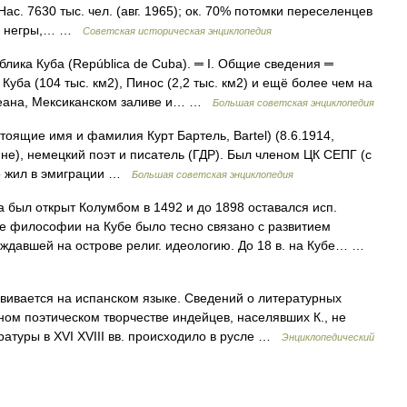
Нас. 7630 тыс. чел. (авг. 1965); ок. 70% потомки переселенцев
ые: негры,… …
Советская историческая энциклопедия
блика Куба (República de Cuba). ═ I. Общие сведения ═
уба (104 тыс. км2), Пинос (2,2 тыс. км2) и ещё более чем на
океана, Мексиканском заливе и… …
Большая советская энциклопедия
щие имя и фамилия Курт Бартель, Bartel) (8.6.1914,
не), немецкий поэт и писатель (ГДР). Был членом ЦК СЕПГ (с
46 жил в эмиграции …
Большая советская энциклопедия
 был открыт Колумбом в 1492 и до 1898 оставался исп.
е философии на Кубе было тесно связано с развитием
ждавшей на острове религ. идеологию. До 18 в. на Кубе… …
вивается на испанском языке. Сведений о литературных
ом поэтическом творчестве индейцев, населявших К., не
ратуры в XVI XVIII вв. происходило в русле …
Энциклопедический