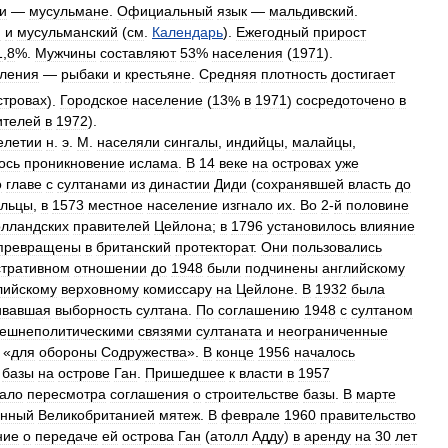
и
—
мусульмане
.
Официальный
язык
—
мальдивский
.
й
и
мусульманский
(
см
.
Календарь
).
Ежегодный
прирост
1
,
8
%.
Мужчины
составляют
53
%
населения
(
1971
).
ления
—
рыбаки
и
крестьяне
.
Средняя
плотность
достигает
стровах
).
Городское
население
(
13
%
в
1971
)
сосредоточено
в
ителей
в
1972
).
елетии
н
.
э
.
М
.
населяли
сингалы
,
индийцы
,
малайцы
,
ось
проникновение
ислама
.
В
14
веке
на
островах
уже
о
главе
с
султанами
из
династии
Диди
(
сохранявшей
власть
до
альцы
,
в
1573
местное
население
изгнало
их
.
Во
2
-
й
половине
олландских
правителей
Цейлона
;
в
1796
установилось
влияние
превращены
в
британский
протекторат
.
Они
пользовались
тративном
отношении
до
1948
были
подчинены
английскому
лийскому
верховному
комиссару
на
Цейлоне
.
В
1932
была
ивавшая
выборность
султана
.
По
соглашению
1948
с
султаном
ешнеполитическими
связями
султаната
и
неограниченные
«
для
обороны
Содружества
».
В
конце
1956
началось
базы
на
острове
Ган
.
Пришедшее
к
власти
в
1957
ало
пересмотра
соглашения
о
строительстве
базы
.
В
марте
анный
Великобританией
мятеж
.
В
феврале
1960
правительство
ние
о
передаче
ей
острова
Ган
(
атолл
Адду
)
в
аренду
на
30
лет