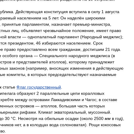
ублика
.
Действующая
конституция
вступила
в
силу
1
августа
ираемый
населением
на
5
лет
.
Он
наделён
широкими
,
принятые
парламентом
,
назначает
премьер
-
министра
,
стных
лиц
,
объявляет
чрезвычайное
положение
,
имеет
право
ной
власти
—
однопалатный
парламент
(
Народный
меджлис
);
тся
президентом
,
46
избираются
населением
.
Срок
ое
право
предоставлено
всем
гражданам
,
достигшим
21
года
.
е
особого
органа
—
Специального
народного
меджлиса
(
в
стров
и
представителей
атоллов
),
которому
принадлежит
жных
законов
(
например
,
вносящих
изменения
в
действующую
ные
комитеты
,
в
которых
председательствуют
назначаемые
к
статье
Флаг
государственный
.
ипелага
образуют
2
параллельные
цепи
коралловых
хребте
между
островами
Лаккадивскими
и
Чагос
;
в
составе
менных
островков
—
атоллов
,
большая
часть
которых
рьерными
рифами
.
Климат
экваториальный
,
муссонный
.
до
30
°
C
.
Несмотря
на
обильные
осадки
(
около
2500
мм
в
год
),
очников
нет
,
а
в
колодцах
вода
солоноватая
).
Рощи
кокосовых
ево
.