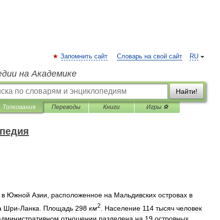
Запомнить сайт
Словарь на свой сайт
RU
едии на Академике
Найти!
Толкования
Переводы
Книги
Игры ⚽
опедия
в
Южной
Азии
,
расположенное
на
Мальдивских
островах
в
2
а
Шри
-
Ланка
.
Площадь
298
км
.
Население
114
тысяч
человек
административном
отношении
разделена
на
19
островных