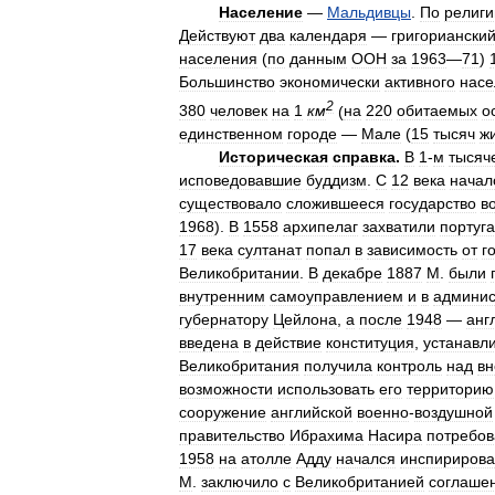
Население
—
Мальдивцы
.
По
религи
Действуют
два
календаря
—
григориански
населения
(
по
данным
ООН
за
1963
—
71
)
Большинство
экономически
активного
насе
2
380
человек
на
1
км
(
на
220
обитаемых
о
единственном
городе
—
Мале
(
15
тысяч
ж
Историческая
справка
.
В
1
-
м
тысяч
исповедовавшие
буддизм
.
С
12
века
начал
существовало
сложившееся
государство
в
1968
).
В
1558
архипелаг
захватили
португ
17
века
султанат
попал
в
зависимость
от
г
Великобритании
.
В
декабре
1887
М
.
были
внутренним
самоуправлением
и
в
админис
губернатору
Цейлона
,
а
после
1948
—
анг
введена
в
действие
конституция
,
устанавл
Великобритания
получила
контроль
над
вн
возможности
использовать
его
территорию
сооружение
английской
военно
-
воздушной
правительство
Ибрахима
Насира
потребов
1958
на
атолле
Адду
начался
инспириров
М
.
заключило
с
Великобританией
соглаше