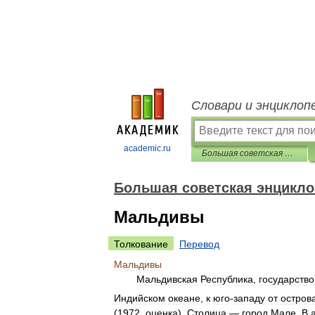
Словари и энциклоп
academic.ru
Большая советская энциклопедия
Большая советская энцикл
Мальдивы
Толкование
Перевод
Мальдивы
Мальдивская
Республика
,
государство
Индийском
океане
,
к
юго
-
западу
от
остров
(
1972
,
оценка
).
Столица
—
город
Мале
.
В