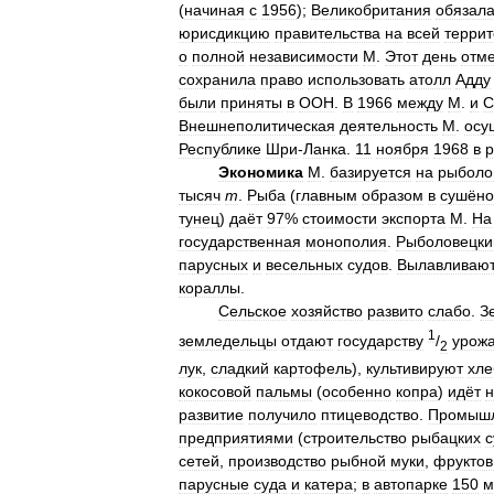
(
начиная
с
1956
);
Великобритания
обязала
юрисдикцию
правительства
на
всей
терри
о
полной
независимости
М
.
Этот
день
отм
сохранила
право
использовать
атолл
Адду
были
приняты
в
ООН
.
В
1966
между
М
.
и
С
Внешнеполитическая
деятельность
М
.
осу
Республике
Шри
-
Ланка
.
11
ноября
1968
в
р
Экономика
М
.
базируется
на
рыболо
тысяч
т
.
Рыба
(
главным
образом
в
сушён
тунец
)
даёт
97
%
стоимости
экспорта
М
.
На
государственная
монополия
.
Рыболовецки
парусных
и
весельных
судов
.
Вылавливаю
кораллы
.
Сельское
хозяйство
развито
слабо
.
З
1
земледельцы
отдают
государству
/
урож
2
лук
,
сладкий
картофель
),
культивируют
хле
кокосовой
пальмы
(
особенно
копра
)
идёт
н
развитие
получило
птицеводство
.
Промышл
предприятиями
(
строительство
рыбацких
с
сетей
,
производство
рыбной
муки
,
фрукто
парусные
суда
и
катера
;
в
автопарке
150
м