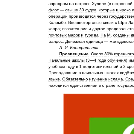
аэродром
на
острове
Хулеле
(
в
островной
флот
—
свыше
30
судов
,
которые
широко
операции
производятся
через
государстве
Коломбо
.
Внешнеторговые
связи
с
Шри
-
Ла
копра
;
ввозятся
рис
и
другое
продовольств
почтовых
марок
и
туризм
.
На
М
.
созданы
д
Бандос
.
Денежная
единица
—
мальдивска
Л
.
И
.
Бонифатьева
.
Просвещение
.
Около
80
%
коренного
Начальные
школы
(
3
—
4
года
обучения
)
им
учебном
году
в
1
подготовительной
и
2
сре
Преподавание
в
начальных
школах
ведётс
языке
.
Обязательно
изучение
ислама
.
Сре
находится
единственная
в
стране
государ