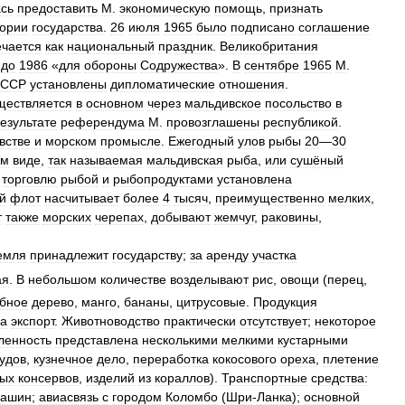
сь
предоставить
М
.
экономическую
помощь
,
признать
тории
государства
.
26
июля
1965
было
подписано
соглашение
ечается
как
национальный
праздник
.
Великобритания
до
1986
«
для
обороны
Содружества
».
В
сентябре
1965
М
.
ССР
установлены
дипломатические
отношения
.
ществляется
в
основном
через
мальдивское
посольство
в
езультате
референдума
М
.
провозглашены
республикой
.
встве
и
морском
промысле
.
Ежегодный
улов
рыбы
20
—
30
ом
виде
,
так
называемая
мальдивская
рыба
,
или
сушёный
торговлю
рыбой
и
рыбопродуктами
установлена
й
флот
насчитывает
более
4
тысяч
,
преимущественно
мелких
,
т
также
морских
черепах
,
добывают
жемчуг
,
раковины
,
емля
принадлежит
государству
;
за
аренду
участка
ая
.
В
небольшом
количестве
возделывают
рис
,
овощи
(
перец
,
бное
дерево
,
манго
,
бананы
,
цитрусовые
.
Продукция
а
экспорт
.
Животноводство
практически
отсутствует
;
некоторое
енность
представлена
несколькими
мелкими
кустарными
удов
,
кузнечное
дело
,
переработка
кокосового
ореха
,
плетение
вых
консервов
,
изделий
из
кораллов
).
Транспортные
средства:
ашин
;
авиасвязь
с
городом
Коломбо
(
Шри
-
Ланка
);
основной