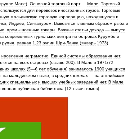
группе
Мале
).
Основной
торговый
порт
—
Мале
.
Торговый
используются
для
перевозок
иностранных
грузов
.
Торговые
нную
мальдивскую
торговую
корпорацию
,
находящуюся
в
нка
,
Индией
,
Сингапуром
.
Вывозятся
главным
образом
рыба
и
ие
,
промышленные
товары
.
Важные
статьи
дохода
—
выпуск
ва
современных
туристских
центра
на
островах
Курумбо
и
я
рупия
,
равная
1
,
23
рупии
Шри
-
Ланка
(
январь
1973
).
населения
неграмотно
.
Единой
системы
образования
нет
.
еются
на
всех
островах
(
свыше
200
).
В
Мале
в
1971
/
72
дних
школах
(
5
—
6
лет
обучения
)
занималось
1900
учащихся
.
я
на
мальдивском
языке
,
в
средних
школах
—
на
английском
дних
специальных
и
высших
учебных
заведений
нет
.
В
Мале
ственная
публичная
библиотека
(
12
тысяч
томов
).