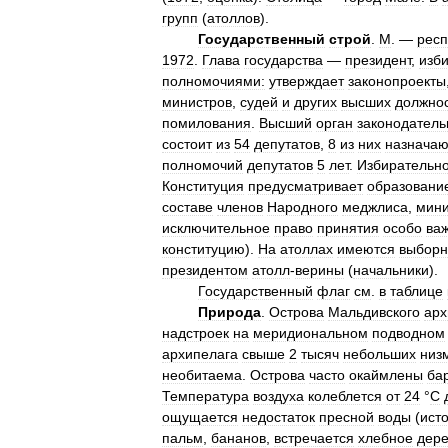
групп
(
атоллов
).
Государственный
строй
.
М
. —
респ
1972
.
Глава
государства
—
президент
,
изб
полномочиями:
утверждает
законопроекты
министров
,
судей
и
других
высших
должно
помилования
.
Высший
орган
законодатель
состоит
из
54
депутатов
,
8
из
них
назначаю
полномочий
депутатов
5
лет
.
Избирательн
Конституция
предусматривает
образовани
составе
членов
Народного
меджлиса
,
мини
исключительное
право
принятия
особо
ва
конституцию
).
На
атоллах
имеются
выбор
президентом
атолл
-
верины
(
начальники
).
Государственный
флаг
см
.
в
таблице
Природа
.
Острова
Мальдивского
арх
надстроек
на
меридиональном
подводном
архипелага
свыше
2
тысяч
небольших
низ
необитаема
.
Острова
часто
окаймлены
ба
Температура
воздуха
колеблется
от
24
°
C
ощущается
недостаток
пресной
воды
(
ист
пальм
,
бананов
,
встречается
хлебное
дер