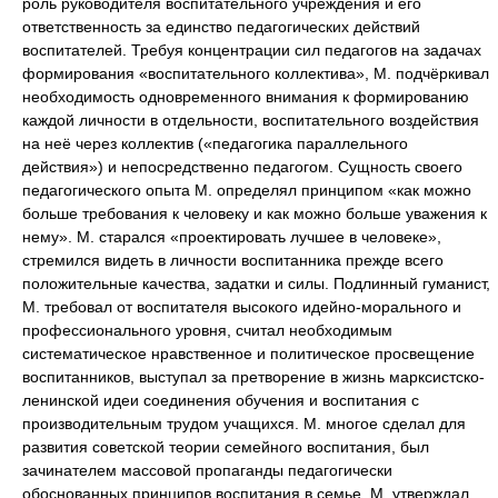
роль руководителя воспитательного учреждения и его
ответственность за единство педагогических действий
воспитателей. Требуя концентрации сил педагогов на задачах
формирования «воспитательного коллектива», М. подчёркивал
необходимость одновременного внимания к формированию
каждой личности в отдельности, воспитательного воздействия
на неё через коллектив («педагогика параллельного
действия») и непосредственно педагогом. Сущность своего
педагогического опыта М. определял принципом «как можно
больше требования к человеку и как можно больше уважения к
нему». М. старался «проектировать лучшее в человеке»,
стремился видеть в личности воспитанника прежде всего
положительные качества, задатки и силы. Подлинный гуманист,
М. требовал от воспитателя высокого идейно-морального и
профессионального уровня, считал необходимым
систематическое нравственное и политическое просвещение
воспитанников, выступал за претворение в жизнь марксистско-
ленинской идеи соединения обучения и воспитания с
производительным трудом учащихся. М. многое сделал для
развития советской теории семейного воспитания, был
зачинателем массовой пропаганды педагогически
обоснованных принципов воспитания в семье. М. утверждал,