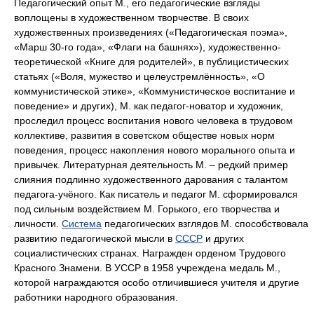
Педагогический опыт М., его педагогические взгляды
воплощены в художественном творчестве. В своих
художественных произведениях («Педагогическая поэма»,
«Марш 30-го года», «Флаги на башнях»), художественно-
теоретической «Книге для родителей», в публицистических
статьях («Воля, мужество и целеустремлённость», «О
коммунистической этике», «Коммунистическое воспитание и
поведение» и других), М. как педагог-новатор и художник,
проследил процесс воспитания нового человека в трудовом
коллективе, развития в советском обществе новых норм
поведения, процесс накопления нового морального опыта и
привычек. Литературная деятельность М. ‒ редкий пример
слияния подлинно художественного дарования с талантом
педагога-учёного. Как писатель и педагог М. сформировался
под сильным воздействием М. Горького, его творчества и
личности.
Система
педагогических взглядов М. способствовала
развитию педагогической мысли в
СССР
и других
социалистических странах. Награжден орденом Трудового
Красного Знамени. В УССР в 1958 учреждена медаль М.,
которой награждаются особо отличившиеся учителя и другие
работники народного образования.