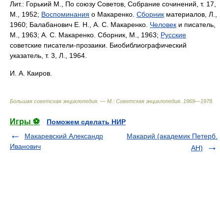
Лит.:
Горький М., По союзу Советов, Собрание сочинений, т. 17,
М., 1952;
Воспоминания
о Макаренко.
Сборник
материалов, Л.,
1960; Балабанович Е. Н., А. С. Макаренко.
Человек
и писатель,
М., 1963; А. С. Макаренко. Сборник, М., 1963;
Русские
советские писатели-прозаики. Биобиблиографический
указатель, т. 3, Л., 1964.
И. А. Каиров.
Большая советская энциклопедия. — М.: Советская энциклопедия
.
1969—1978
.
Игры ⚽
Поможем сделать НИР
Макаревский Александр
Макарий (академик Петерб.
Иванович
АН)