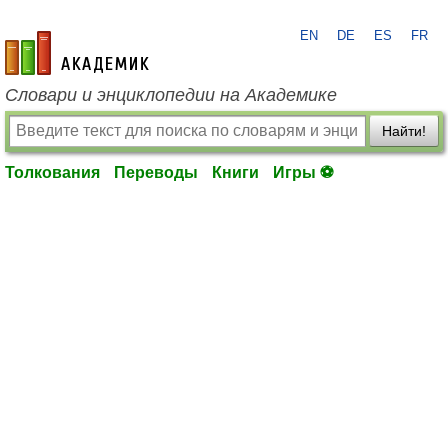
EN
DE
ES
FR
academic.ru
Словари и энциклопедии на Академике
Найти!
Толкования
Переводы
Книги
Игры ⚽