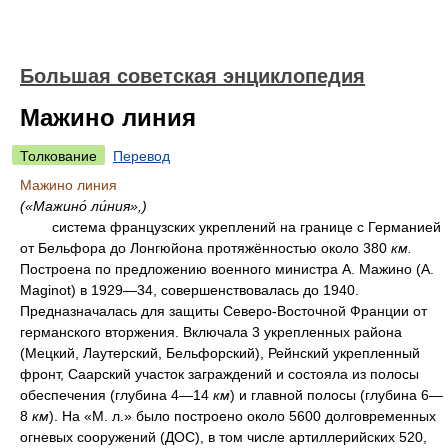
Большая советская энциклопедия
Мажино линия
Толкование
Перевод
Мажино линия
(«Мажино́ ли́ния»,)
система французских укреплений на границе с Германией
от Бельфора до Лонгюйона протяжённостью около 380
км.
Построена по предложению военного министра А. Мажино (A.
Maginot) в 1929—34, совершенствовалась до 1940.
Предназначалась для защиты Северо-Восточной Франции от
германского вторжения. Включала 3 укрепленных района
(Мецкий, Лаутерский, Бельфорский), Рейнский укрепленный
фронт, Саарский участок заграждений и состояла из полосы
обеспечения (глубина 4—14
км
) и главной полосы (глубина 6—
8
км
). На «М. л.» было построено около 5600 долговременных
огневых сооружений (ДОС), в том числе артиллерийских 520,