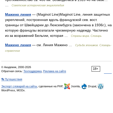
…
Советская историческая энциклопедия
Мажино линия
— (Mаginot Line)Mаginot Line, линия защитных
укреплений, построенная вдоль французской сев. вост.
границы от Швейцарии до Люксембурга (закончена в 1936г.), на
которую французы возлагали чрезмерную надежду. Частично
из за возражений Бельгии, которая …
Страны мира. Словарь
Мажино линия
— см. Линия Мажино …
Судьба эпонимов. Словарь-
справочник
© Академик, 2000-2026
18+
Обратная связь:
Техподдержка
,
Реклама на сайте
👣 Путешествия
Экспорт словарей на сайты
, сделанные на PHP,
Joomla,
Drupal,
WordPress, MODx.