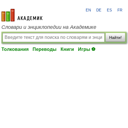
EN
DE
ES
FR
academic.ru
Словари и энциклопедии на Академике
Найти!
Толкования
Переводы
Книги
Игры ⚽