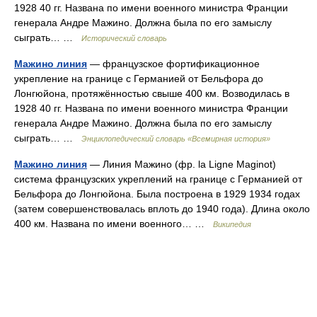
1928 40 гг. Названа по имени военного министра Франции
генерала Андре Мажино. Должна была по его замыслу
сыграть… …
Исторический словарь
Мажино линия
— французское фортификационное
укрепление на границе с Германией от Бельфора до
Лонгюйона, протяжённостью свыше 400 км. Возводилась в
1928 40 гг. Названа по имени военного министра Франции
генерала Андре Мажино. Должна была по его замыслу
сыграть… …
Энциклопедический словарь «Всемирная история»
Мажино линия
— Линия Мажино (фр. la Ligne Maginot)
система французских укреплений на границе с Германией от
Бельфора до Лонгюйона. Была построена в 1929 1934 годах
(затем совершенствовалась вплоть до 1940 года). Длина около
400 км. Названа по имени военного… …
Википедия