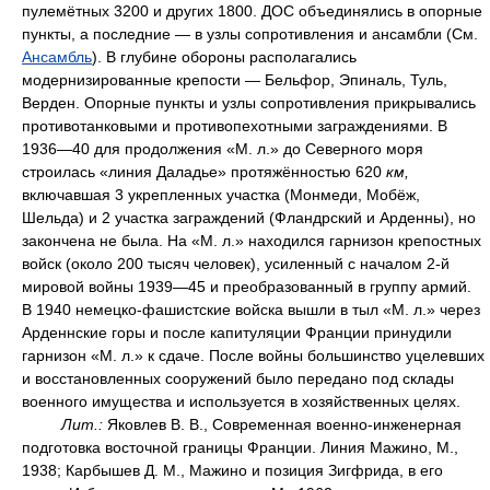
пулемётных 3200 и других 1800. ДОС объединялись в опорные
пункты, а последние — в узлы сопротивления и ансамбли (См.
Ансамбль
). В глубине обороны располагались
модернизированные крепости — Бельфор, Эпиналь, Туль,
Верден. Опорные пункты и узлы сопротивления прикрывались
противотанковыми и противопехотными заграждениями. В
1936—40 для продолжения «М. л.» до Северного моря
строилась «линия Даладье» протяжённостью 620
км,
включавшая 3 укрепленных участка (Монмеди, Мобёж,
Шельда) и 2 участка заграждений (Фландрский и Арденны), но
закончена не была. На «М. л.» находился гарнизон крепостных
войск (около 200 тысяч человек), усиленный с началом 2-й
мировой войны 1939—45 и преобразованный в группу армий.
В 1940 немецко-фашистские войска вышли в тыл «М. л.» через
Арденнские горы и после капитуляции Франции принудили
гарнизон «М. л.» к сдаче. После войны большинство уцелевших
и восстановленных сооружений было передано под склады
военного имущества и используется в хозяйственных целях.
Лит.:
Яковлев В. В., Современная военно-инженерная
подготовка восточной границы Франции. Линия Мажино, М.,
1938; Карбышев Д. М., Мажино и позиция Зигфрида, в его