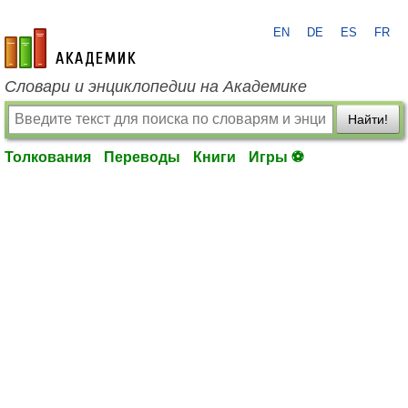
EN
DE
ES
FR
academic.ru
Словари и энциклопедии на Академике
Найти!
Толкования
Переводы
Книги
Игры ⚽