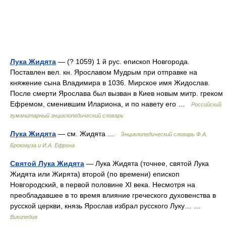
Лука Жидята
— (? 1059) 1 й рус. епископ Новгорода.
Поставлен вел. кн. Ярославом Мудрым при отправке на
княжение сына Владимира в 1036. Мирское имя Жидослав.
После смерти Ярослава был вызван в Киев новым митр. греком
Ефремом, сменившим Илариона, и по навету его …
Российский
гуманитарный энциклопедический словарь
Лука Жидята
— см. Жидята …
Энциклопедический словарь Ф.А.
Брокгауза и И.А. Ефрона
Святой Лука Жидята
— Лука Жидята (точнее, святой Лука
Жидята или Жирята) второй (по времени) епископ
Новгородский, в первой половине XI века. Несмотря на
преобладавшее в то время влияние греческого духовенства в
русской церкви, князь Ярослав избрал русского Луку… …
Википедия