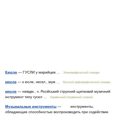
Кюсле
— ГУСЛИ у марийцев …
Этнографический словарь
кюсле
— к юсле, нескл., муж …
Русский орфографический словарь
кюсле
— невідм., ч. Російський струнний щипковий музичний
інструмент типу гусел …
Український тлумачний словник
Музыкальные инструменты
— инструменты,
обладающие способностью воспроизводить при содействии