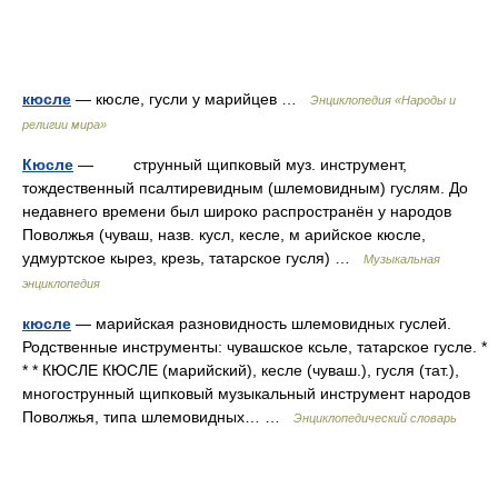
кюсле
— кюсле, гусли у марийцев …
Энциклопедия «Народы и
религии мира»
Кюсле
— струнный щипковый муз. инструмент,
тождественный псалтиревидным (шлемовидным) гуслям. До
недавнего времени был широко распространён у народов
Поволжья (чуваш, назв. кусл, кесле, м арийское кюсле,
удмуртское кырез, крезь, татарское гусля) …
Музыкальная
энциклопедия
кюсле
— марийская разновидность шлемовидных гуслей.
Родственные инструменты: чувашское ксьле, татарское гусле. *
* * КЮСЛЕ КЮСЛЕ (марийский), кесле (чуваш.), гусля (тат.),
многострунный щипковый музыкальный инструмент народов
Поволжья, типа шлемовидных… …
Энциклопедический словарь