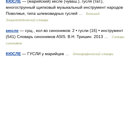
КЮСЛЕ
— (марийский) кесле (чуваш.), гусля (тат.),
многострунный щипковый музыкальный инструмент народов
Поволжья, типа шлемовидных гуслей …
Большой
Энциклопедический словарь
кюсле
— сущ., кол во синонимов: 2 • гусли (16) • инструмент
(541) Словарь синонимов ASIS. В.Н. Тришин. 2013 …
Словарь
синонимов
КЮСЛЕ
— ГУСЛИ у марийцев …
Этнографический словарь