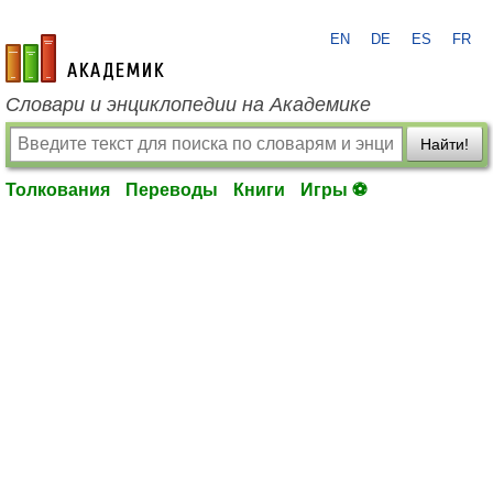
EN
DE
ES
FR
academic.ru
Словари и энциклопедии на Академике
Найти!
Толкования
Переводы
Книги
Игры ⚽