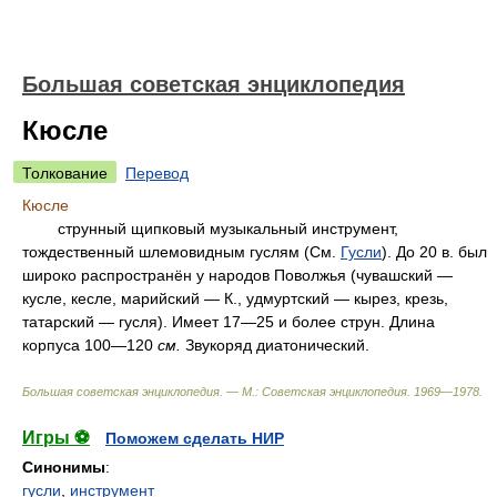
Большая советская энциклопедия
Кюсле
Толкование
Перевод
Кюсле
струнный щипковый музыкальный инструмент,
тождественный шлемовидным гуслям (См.
Гусли
). До 20 в. был
широко распространён у народов Поволжья (чувашский —
кусле, кесле, марийский — К., удмуртский — кырез, крезь,
татарский — гусля). Имеет 17—25 и более струн. Длина
корпуса 100—120
см.
Звукоряд диатонический.
Большая советская энциклопедия. — М.: Советская энциклопедия
.
1969—1978
.
Игры ⚽
Поможем сделать НИР
Синонимы
:
гусли
,
инструмент