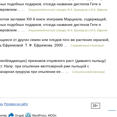
ных подобных подарков; отсюда название дистихов Гете и
иллеровском… …
Энциклопедический словарь Ф.А. Брокгауза и И.А. Ефрона
 потом заглавие ХIII й книги эпиграмм Марциала, содержащей,
ных подобных подарков; отсюда название дистихов Гете и
иллеровском… …
Энциклопедический словарь Ф.А. Брокгауза и И.А. Ефрона
иеся от других семян или плодов того же растения окраской,
арь Ефремовой. Т. Ф. Ефремова. 2000 …
Современный толковый
обладающих) признаков отцовского раст. (давшего пыльцу)
ст. Напр. при опылении желтозерной ржи пыльцой с
 сахарная кукуруза при опылении ее… …
Сельскохозяйственный
ка
,
Реклама на сайте
18+
omla,
Drupal,
WordPress, MODx.