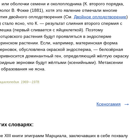
)
или
оболочки
семени
и
околоплодника
(
К
.
второго
порядка
,
иолог
В
.
Фокке
(
1881
),
хотя
это
явление
отмечали
многие
ытия
двойного
оплодотворения
(
См
.
Двойное
оплодотворение
)
)
стало
ясно
,
что
К
. —
результат
слияния
второго
спермия
с
мешка
(
первый
сливается
с
яйцеклеткой
).
Поэтому
отцовского
растения
будут
проявляться
в
эндосперме
еринском
растении
.
Если
,
например
,
материнская
форма
зерновок
,
обусловлена
окраской
эндосперма
, —
белозёрная
привносится
доминантный
ген
,
определяющий
жёлтую
окраску
бридные
зерновки
будут
жёлтыми
(
ксенийными
).
Метаксении
образования
не
ясна
.
нциклопедия
.
1969
—
1978
.
Ксеногамия
гих словарях:
ие XIII книги эпиграмм Марциала, заключавших в себе похвалу