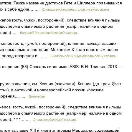
питков. Также название дистихов Гете и Шиллера появившихся
щих в себе едкие… …
Словарь иностранных слов русского языка
 xenos гость, чужой, посторонний), следствие влияния пыльцы
ндосперма опыляемого растения (напр., наличие в одном
х зерен) …
Большой Энциклопедический словарь
т xenos гость, чужой, посторонний), влияние пыльцы высших
ма опыляемого растения. Механизм К. стал понятным после
ого оплодотворения и… …
Биологический энциклопедический словарь
хотворение (58) Словарь синонимов ASIS. В.Н. Тришин. 2013 …
гие значения, см. Ксения (значения). Ксении (др. греч. ξένια
гость») в античной и новоевропейской поэзии короткие
отворения,… …
Википедия
 xénos гость, чужой, посторонний), следствие влияния пыльцы
эндосперма опыляемого растения (например, наличие в одном
зёрен). * * *… …
Энциклопедический словарь
 потом заглавие ХIII й книги эпиграмм Марциала, содержащей,