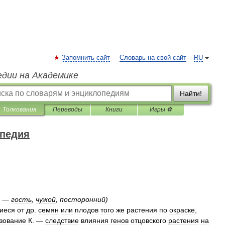
Запомнить сайт
Словарь на свой сайт
RU
едии на Академике
Найти!
Толкования
Переводы
Книги
Игры ⚽
опедия
—
гость
,
чужой
,
посторонний
)
иеся
от
др
.
семян
или
плодов
того
же
растения
по
окраске
,
зование
К
. —
следствие
влияния
генов
отцовского
растения
на