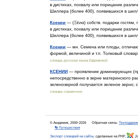
в дистихах, похвалу или порицание различ
Шиллера (более 400), появившихся в ш
Ксении
— (Ξένια) собств. подарки гостям,
в дистихах, похвалу или порицание различ
Шиллера (более 400), появившихся в ш
Ксении
— мн. Семена или плоды, отличающ
формой, величиной и т.п. Толковый слов
словарь русского языка Ефремовой
КСЕНИИ
— проявление доминирующих (пре
непосредственно в зерне материнского ра
зеленозерной получается зеленое зерно;
словарь-справочник
© Академик, 2000-2026
Обратная связь:
Техподдерж
👣 Путешествия
Экспорт словарей на сайты
, сделанные на PHP,
Jo