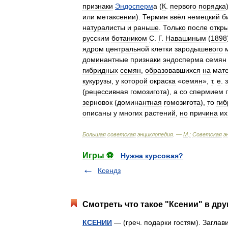
признаки
Эндосперм
а
(
К
.
первого
порядка
или
метаксении
).
Термин
ввёл
немецкий
б
натуралисты
и
раньше
.
Только
после
откр
русским
ботаником
С
.
Г
.
Навашиным
(
1898
ядром
центральной
клетки
зародышевого
доминантные
признаки
эндосперма
семян
гибридных
семян
,
образовавшихся
на
мат
кукурузы
,
у
которой
окраска
«
семян
»,
т
.
е
.
(
рецессивная
гомозигота
),
а
со
спермием
зерновок
(
доминантная
гомозигота
),
то
ги
описаны
у
многих
растений
,
но
причина
их
Большая
советская
энциклопедия
. —
М
.
:
Советская
э
Игры ⚽
Нужна курсовая?
Ксендз
Смотреть что такое "Ксении" в дру
КСЕНИИ
— (греч. подарки гостям). Заглав