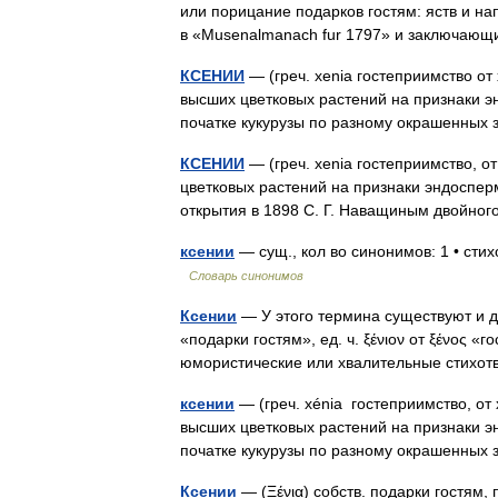
или порицание подарков гостям: яств и на
в «Musenalmanach fur 1797» и заключаю
КСЕНИИ
— (греч. xenia гостеприимство от
высших цветковых растений на признаки э
початке кукурузы по разному окрашенны
КСЕНИИ
— (греч. xenia гостеприимство, о
цветковых растений на признаки эндоспер
открытия в 1898 С. Г. Наващиным двойн
ксении
— сущ., кол во синонимов: 1 • сти
Словарь синонимов
Ксении
— У этого термина существуют и дру
«подарки гостям», ед. ч. ξένιον от ξένος «
юмористические или хвалительные стих
ксении
— (греч. xénia гостеприимство, от
высших цветковых растений на признаки 
початке кукурузы по разному окрашенных 
Ксении
— (Ξένια) собств. подарки гостям,