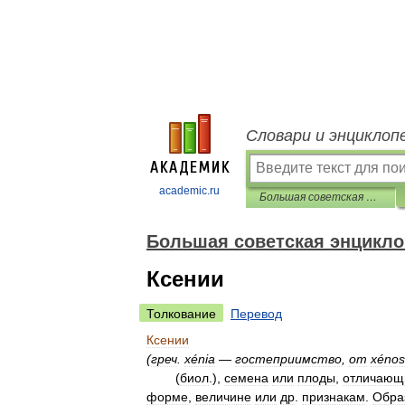
Словари и энциклоп
academic.ru
Большая советская энциклопедия
Большая советская энцикл
Ксении
Толкование
Перевод
Ксении
(
греч
.
xénia
—
гостеприимство
,
от
xénos
(
биол
.),
семена
или
плоды
,
отличающ
форме
,
величине
или
др
.
признакам
.
Обра