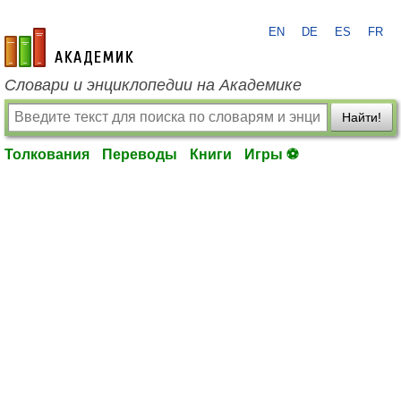
EN
DE
ES
FR
academic.ru
Словари и энциклопедии на Академике
Найти!
Толкования
Переводы
Книги
Игры ⚽