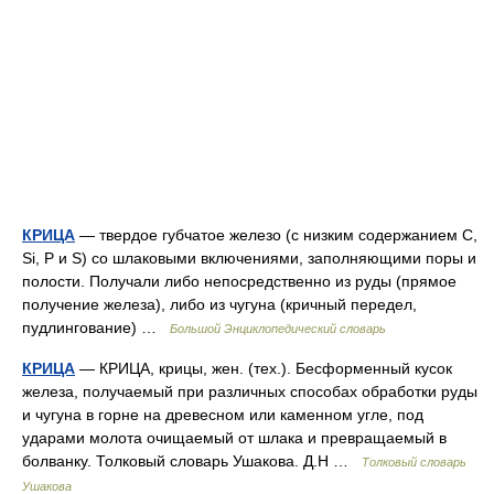
КРИЦА
— твердое губчатое железо (с низким содержанием C,
Si, P и S) со шлаковыми включениями, заполняющими поры и
полости. Получали либо непосредственно из руды (прямое
получение железа), либо из чугуна (кричный передел,
пудлингование) …
Большой Энциклопедический словарь
КРИЦА
— КРИЦА, крицы, жен. (тех.). Бесформенный кусок
железа, получаемый при различных способах обработки руды
и чугуна в горне на древесном или каменном угле, под
ударами молота очищаемый от шлака и превращаемый в
болванку. Толковый словарь Ушакова. Д.Н …
Толковый словарь
Ушакова