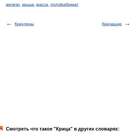
железо
,
крыца
,
масса
,
полуфабрикат
Криуляны
Кричащие
Смотреть что такое "Крица" в других словарях: