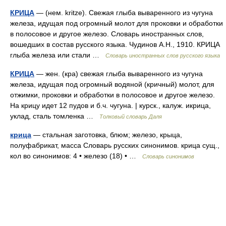
КРИЦА
— (нем. kritze). Свежая глыба вываренного из чугуна
железа, идущая под огромный молот для проковки и обработки
в полосовое и другое железо. Словарь иностранных слов,
вошедших в состав русского языка. Чудинов А.Н., 1910. КРИЦА
глыба железа или стали …
Словарь иностранных слов русского языка
КРИЦА
— жен. (кра) свежая глыба вываренного из чугуна
железа, идущая под огромный водяной (кричный) молот, для
отжимки, проковки и обработки в полосовое и другое железо.
На крицу идет 12 пудов и б.ч. чугуна. | курск., калуж. икрица,
уклад, сталь томленка …
Толковый словарь Даля
крица
— стальная заготовка, блюм; железо, крыца,
полуфабрикат, масса Словарь русских синонимов. крица сущ.,
кол во синонимов: 4 • железо (18) • …
Словарь синонимов