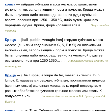
крица
— твёрдая губчатая масса железа со шлаковыми
включениями, заполняющими поры и полости. Крица может
быть получена либо непосредственно из руды путём её
восстановления при 1250–1350 °C, либо путём кричного
передела чугуна. Крица, формировавшаяся в… …
Энциклопедия
техники
Крица
— [ball, puddle, wrought iron] твердая губчатая масса
железа (с низким содержанием С, S, Р и Si) со шлаковыми
включениями, заполняющими поры и полости. Крица может
быть получена либо непосредственно из железной руды ее
осстановлением при 1250 1350… …
Энциклопедический словарь по
металлургии
Крица
— (Die Luppe; la loupe de fer, maset; английск. loup,
lump). К. называется рыхлая, губчатая, пропитанная шлаком
(кричным соком) железная масса, из которой посредством
разных обработок получается кричное железо или сталь. К.
получается или… …
Энциклопедический словарь Ф.А. Брокгауза и И.А.
Ефрона
крица
— ы; ж. Техн. Твёрдая губчатая масса железа с низким