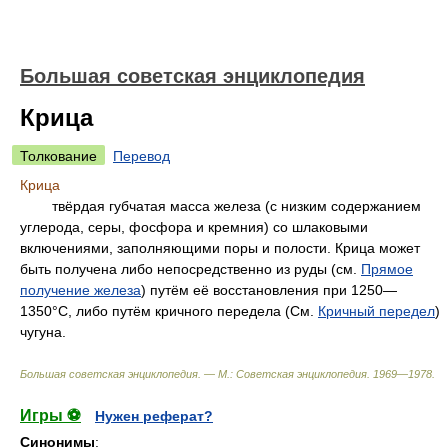
Большая советская энциклопедия
Крица
Толкование
Перевод
Крица
твёрдая губчатая масса железа (с низким содержанием
углерода, серы, фосфора и кремния) со шлаковыми
включениями, заполняющими поры и полости. Крица может
быть получена либо непосредственно из руды (см.
Прямое
получение железа
) путём её восстановления при 1250—
1350°С, либо путём кричного передела (См.
Кричный передел
)
чугуна.
Большая советская энциклопедия. — М.: Советская энциклопедия
.
1969—1978
.
Игры ⚽
Нужен реферат?
Синонимы
: