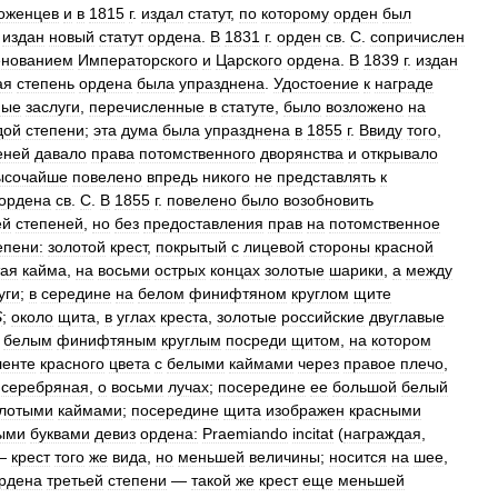
оженцев
и
в
1815
г
.
издал
статут
,
по
которому
орден
был
издан
новый
статут
ордена
.
В
1831
г
.
орден
св
.
С
.
сопричислен
енованием
Императорского
и
Царского
ордена
.
В
1839
г
.
издан
ая
степень
ордена
была
упразднена
.
Удостоение
к
награде
ные
заслуги
,
перечисленные
в
статуте
,
было
возложено
на
дой
степени
;
эта
дума
была
упразднена
в
1855
г
.
Ввиду
того
,
еней
давало
права
потомственного
дворянства
и
открывало
ысочайше
повелено
впредь
никого
не
представлять
к
ордена
св
.
С
.
В
1855
г
.
повелено
было
возобновить
ей
степеней
,
но
без
предоставления
прав
на
потомственное
епени:
золотой
крест
,
покрытый
с
лицевой
стороны
красной
тая
кайма
,
на
восьми
острых
концах
золотые
шарики
,
а
между
уги
;
в
середине
на
белом
финифтяном
круглом
щите
S
;
около
щита
,
в
углах
креста
,
золотые
российские
двуглавые
белым
финифтяным
круглым
посреди
щитом
,
на
котором
ленте
красного
цвета
с
белыми
каймами
через
правое
плечо
,
серебряная
,
о
восьми
лучах
;
посередине
ее
большой
белый
лотыми
каймами
;
посередине
щита
изображен
красными
ыми
буквами
девиз
ордена:
Praemiando
incitat
(
награждая
,
 —
крест
того
же
вида
,
но
меньшей
величины
;
носится
на
шее
,
рдена
третьей
степени
—
такой
же
крест
еще
меньшей