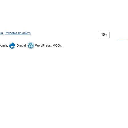
ка
,
Реклама на сайте
18+
omla,
Drupal,
WordPress, MODx.