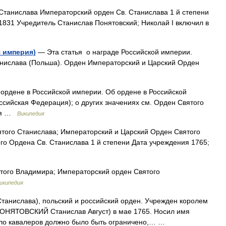
танислава Императорский орден Св. Станислава 1 й степени
1831 Учредитель Станислав Понятовский; Николай I включил в
 империя)
— Эта статья о награде Российской империи.
анислава (Польша). Орден Императорский и Царский Орден
ордене в Российской империи. Об ордене в Российской
ссийская Федерация); о других значениях см. Орден Святого
гия …
Википедия
ого Станислава; Императорский и Царский Орден Святого
го Ордена Св. Станислава 1 й степени Дата учреждения 1765;
ого Владимира; Императорский орден Святого
икипедия
танислава), польский и российский орден. Учрежден королем
ПОНЯТОВСКИЙ Станислав Август) в мае 1765. Носил имя
сло кавалеров должно было быть ограничено,… …