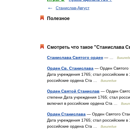
Станислав-Август
Полезное
Смотреть что такое "Станислава С
Станислава Святого орден
— …
Википед
Орден Св. Станислава
— Орден Святого 
Дата учреждения 1765; стал российским в 
российские ордена Ста …
Википедия
Орден Святой Станислав
— Орден Святог
степени Дата учреждения 1765; стал росс
включил в российские ордена Ста …
Викип
Орден Станислава
— Орден Святого Стан
Дата учреждения 1765; стал российским в 
российские ордена Ста …
Википедия