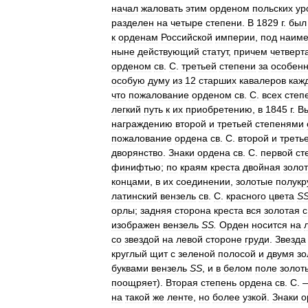
начал
жаловать
этим
орденом
польских
ур
разделен
на
четыре
степени
.
В
1829
г
.
был
к
орденам
Российской
империи
,
под
наим
ныне
действующий
статут
,
причем
четверт
орденом
св
.
С
.
третьей
степени
за
особен
особую
думу
из
12
старших
кавалеров
каж
что
пожалование
орденом
св
.
С
.
всех
степ
легкий
путь
к
их
приобретению
,
в
1845
г
.
В
награждению
второй
и
третьей
степенями
пожалование
ордена
св
.
С
.
второй
и
треть
дворянство
.
Знаки
ордена
св
.
С
.
первой
ст
финифтью
;
по
краям
креста
двойная
золо
концами
,
в
их
соединении
,
золотые
полукр
латинский
вензель
св
.
С
.
красного
цвета
S
орлы
;
задняя
сторона
креста
вся
золотая
с
изображен
вензель
SS
.
Орден
носится
на
со
звездой
на
левой
стороне
груди
.
Звезда
круглый
щит
с
зеленой
полосой
и
двумя
зо
буквами
вензель
SS
,
и
в
белом
поле
золот
поощряет
).
Вторая
степень
ордена
св
.
С
.
на
такой
же
ленте
,
но
более
узкой
.
Знаки
о