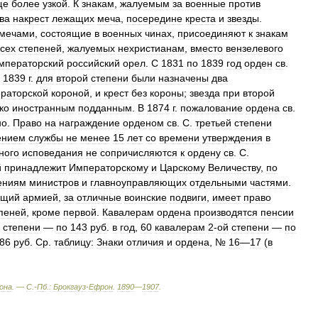
ще
более
узкой
.
К
знакам
,
жалуемым
за
военные
против
ва
накрест
лежащих
меча
,
посередине
креста
и
звезды
.
мечами
,
состоящие
в
военных
чинах
,
присоединяют
к
знакам
всех
степеней
,
жалуемых
нехристианам
,
вместо
вензелевого
мператорский
российский
орел
.
С
1831
по
1839
год
орден
св
.
1839
г
.
для
второй
степени
были
назначены
два
раторской
короной
,
и
крест
без
короны
;
звезда
при
второй
ко
иностранным
подданным
.
В
1874
г
.
пожалование
ордена
св
.
но
.
Право
на
награждение
орденом
св
.
С
.
третьей
степени
ением
службы
не
менее
15
лет
со
времени
утверждения
в
ного
исповедания
не
сопричисляются
к
ордену
св
.
С
.
й
принадлежит
Императорскому
и
Царскому
Величеству
,
по
ениям
министров
и
главноуправляющих
отдельными
частями
.
ющий
армией
,
за
отличные
воинские
подвиги
,
имеет
право
пеней
,
кроме
первой
.
Кавалерам
ордена
производятся
пенсии
степени
—
по
143
руб
.
в
год
,
60
кавалерам
2
-
ой
степени
—
по
86
руб
.
Ср
.
таблицу:
Знаки
отличия
и
ордена
, №
16
—
17
(
в
она
. —
С
.-
Пб
.
:
Брокгауз
-
Ефрон
.
1890
—
1907
.