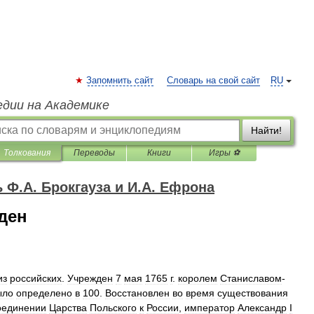
Запомнить сайт
Словарь на свой сайт
RU
едии на Академике
Найти!
Толкования
Переводы
Книги
Игры ⚽
Ф.А. Брокгауза и И.А. Ефрона
ден
из
российских
.
Учрежден
7
мая
1765
г
.
королем
Станиславом
-
ыло
определено
в
100
.
Восстановлен
во
время
существования
оединении
Царства
Польского
к
России
,
император
Александр
I