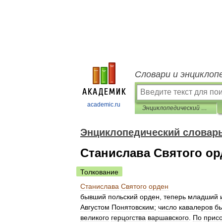
Словари и энциклоп
academic.ru
Энциклопедический словарь Ф.А. Брокгауза и И.А. Ефрона
Энциклопедический словарь 
Станислава Святого ор
Толкование
Станислава
Святого
орден
бывший
польский
орден
,
теперь
младший
Августом
Понятовским
;
число
кавалеров
б
великого
герцогства
варшавского
.
По
прис