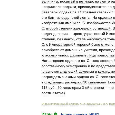
величины
,
носимый
в
петлице
,
на
ленте
е
неприятеля
подвиги
,
присоединяются
по
д
Кавалеры
ордена
св
.
С
.
третьей
степени
с
его
бант
из
орденской
ленты
.
На
орденах
изображения
имени
св
.
С
.
изображается
И
С
.
второй
степени
жаловался
со
звездой
.
В
подразделения
—
крест
,
украшенный
Импе
степени
,
без
ленты
,
стала
жаловаться
толь
С
.
с
Императорской
короной
было
отмене
приобретают
домашние
учителя
,
прохожд
классных
чинах
.
Духовные
лица
православ
Награждение
орденом
св
.
С
.
всех
степене
собственному
усмотрению
и
по
представл
Главнокомандующий
армиями
и
команду
награждать
знаками
ордена
св
.
С
.
всех
сте
в
следующих
размерах:
30
кавалерам
1
-
ой
115
руб
.,
90
кавалерам
3
-
ей
степени
—
по
соотв
.
статье
).
Энциклопедический
словарь
Ф
.
А
.
Брокгауза
и
И
.
А
.
Ефр
Игры ⚽
Нужно сделать НИР?