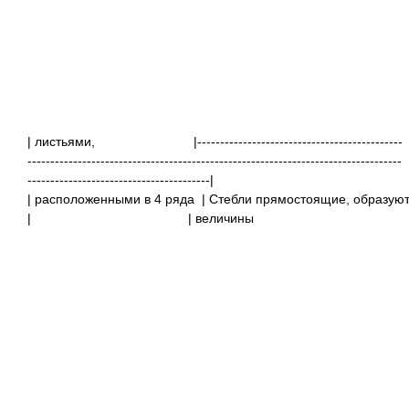
| листьями,
|---------------------------------------------
----------------------------------------------------------------------------------
----------------------------------------|
| расположенными в 4 ряда
| Стебли прямостоящие, образу
|
| вел