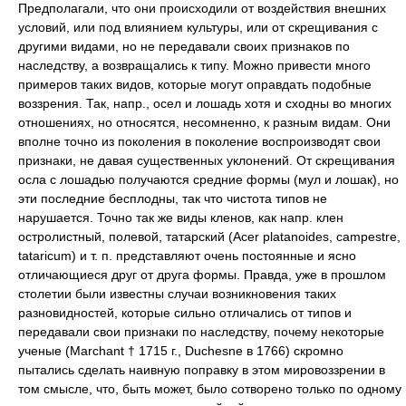
Предполагали, что они происходили от воздействия внешних
условий, или под влиянием культуры, или от скрещивания с
другими видами, но не передавали своих признаков по
наследству, а возвращались к типу. Можно привести много
примеров таких видов, которые могут оправдать подобные
воззрения. Так, напр., осел и лошадь хотя и сходны во многих
отношениях, но относятся, несомненно, к разным видам. Они
вполне точно из поколения в поколение воспроизводят свои
признаки, не давая существенных уклонений. От скрещивания
осла с лошадью получаются средние формы (мул и лошак), но
эти последние бесплодны, так что чистота типов не
нарушается. Точно так же виды кленов, как напр. клен
остролистный, полевой, татарский (Acer platanoides, campestre,
tataricum) и т. п. представляют очень постоянные и ясно
отличающиеся друг от друга формы. Правда, уже в прошлом
столетии были известны случаи возникновения таких
разновидностей, которые сильно отличались от типов и
передавали свои признаки по наследству, почему некоторые
ученые (Marchant † 1715 г., Duchesne в 1766) скромно
пытались сделать наивную поправку в этом мировоззрении в
том смысле, что, быть может, было сотворено только по одному