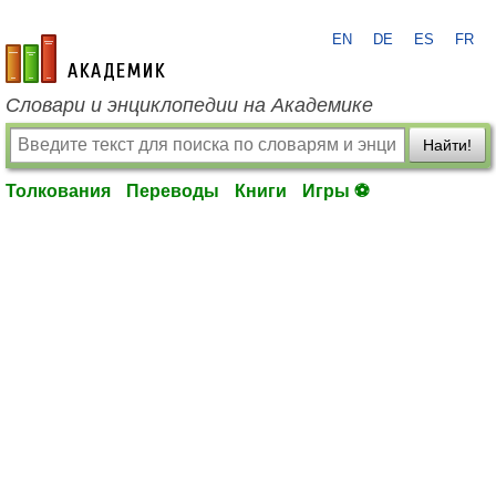
EN
DE
ES
FR
academic.ru
Словари и энциклопедии на Академике
Найти!
Толкования
Переводы
Книги
Игры ⚽