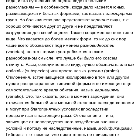
вида, и эта субъективная оценка ведет к большим
разногласиям — в особенности, когда дело касается юных,
развивающихся и богатых формами, так назыв.
полиморфных
групп. Но большинство рас представляют
хорошие
виды, т. е.
хорошо отличаются друг от друга и не представляют
затруднения для своей оценки. Таково современное понятие о
виде. Что касается до более мелких форм, то их до сих пор
чаще всего обозначают под именем
разновидностей
(varietas), но этот термин употребляется в таком
разнообразном смысле, что лучше бы было его совсем
откинуть. Расы, соподчиненные виду, лучше обозначать или как
подвиды
(subspecies) или просто назыв.
расами
(proles).
Отклонения, встречающиеся изолированно в том или другом
пункте распространения типичной формы и не имеющие еще
самостоятельного ареала обитания, назыв.
вариациями
(variatio). Это, так сказать, расы в момент зарождения; они
отличаются большей или меньшей степенью наследственности
и могут при благоприятных условиях впоследствии
превратиться в настоящие расы. Отклонения от типа,
зависящие от непосредственного воздействия внешних
условий и потому не наследственные, назыв.
модификациями.
Гибриды, т. е. помеси, уже никто теперь не причисляет к