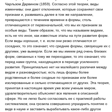
Чарльзом Дарвином (1859). Согласно этой теории, виды
изменчивы: они дают отклонения, которые сохраняют свои
признаки и, развиваясь далее в том же направлении,
превращаются с течением времени в формы, столь
отличающиеся от первоначальной, что мы их признаем за
особые виды. Таким образом, то, что мы называем видами,
есть не что иное, как известные этапы на пути развития форм.
Если виды
хорошие
, т. е. если они резко отличаются от
соседних, то это означает, что средние формы, связующие их с
другими, уже вымерли. Если же мы имеем ряд очень близких
форм, связанных к тому же переходами, то это означает, что
перед нами группа, находящаяся в периоде усиленного
развития. Принципиально нет ни малейшего различия между
видом и разновидностью; есть лишь формы более
родственные и более сходные по признакам или более
изолированные и сильно отличающиеся от других. Эта теория,
принятая в настоящее время уже всем ученым миром,
удовлетворительно объясняет все явления в описанной
сфере. Но не легко было согласовать ее с практикой работы
систематиков; она грозила совершенно упразднить понятие о
виде в науке и заставить вырабатывать какое-либо другое