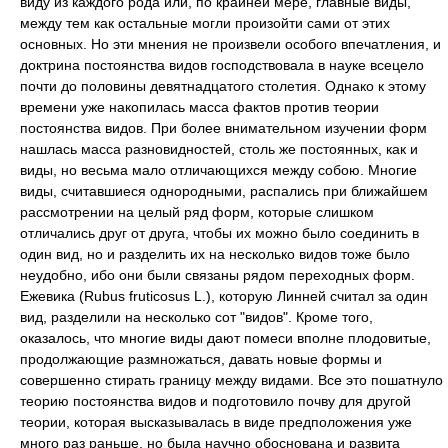
виду из каждого рода или, по крайней мере, главные виды,
между тем как остальные могли произойти сами от этих
основных. Но эти мнения не произвели особого впечатления, и
доктрина постоянства видов господствовала в науке всецело
почти до половины девятнадцатого столетия. Однако к этому
времени уже накопилась масса фактов против теории
постоянства видов. При более внимательном изучении форм
нашлась масса разновидностей, столь же постоянных, как и
виды, но весьма мало отличающихся между собою. Многие
виды, считавшиеся однородными, распались при ближайшем
рассмотрении на целый ряд форм, которые слишком
отличались друг от друга, чтобы их можно было соединить в
один вид, но и разделить их на несколько видов тоже было
неудобно, ибо они были связаны рядом переходных форм.
Ежевика (Rubus fruticosus L.), которую Линней считал за один
вид, разделили на несколько сот "видов". Кроме того,
оказалось, что многие виды дают помеси вполне плодовитые,
продолжающие размножаться, давать новые формы и
совершенно стирать границу между видами. Все это пошатнуло
теорию постоянства видов и подготовило почву для другой
теории, которая высказывалась в виде предположения уже
много раз раньше, но была научно обоснована и развита