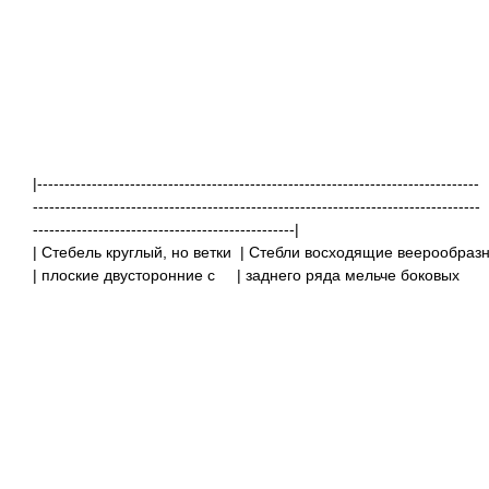
|---------------------------------------------------------------------------------
----------------------------------------------------------------------------------
------------------------------------------------|
| Стебель круглый, но ветки
| Стебли восходящие веерообр
| плоские двусторонние с
| заднего 