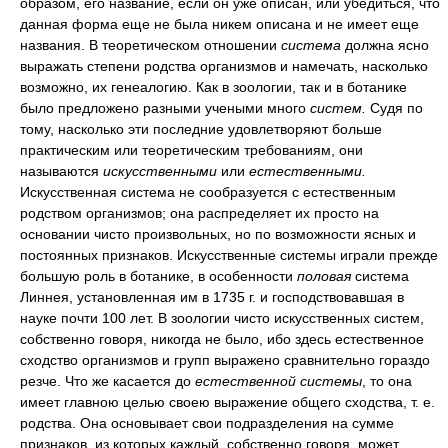
образом, его название, если он уже описан, или убедиться, что
данная форма еще не была никем описана и не имеет еще
названия. В теоретическом отношении
система
должна ясно
выражать степени родства организмов и намечать, насколько
возможно, их генеалогию. Как в зоологии, так и в ботанике
было предложено разными учеными много
систем.
Судя по
тому, насколько эти последние удовлетворяют больше
практическим или теоретическим требованиям, они
называются
искусственными
или
естественными.
Искусственная система не сообразуется с естественным
родством организмов; она распределяет их просто на
основании чисто произвольных, но по возможности ясных и
постоянных признаков. Искусственные системы играли прежде
большую роль в ботанике, в особенности
половая
система
Линнея, установленная им в 1735 г. и господствовавшая в
науке почти 100 лет. В зоологии чисто искусственных систем,
собственно говоря, никогда не было, ибо здесь естественное
сходство организмов и групп выражено сравнительно гораздо
резче. Что же касается до
естественной системы
, то она
имеет главною целью своею выражение общего сходства, т. е.
родства. Она основывает свои подразделения на сумме
признаков, из которых каждый, собственно говоря, может