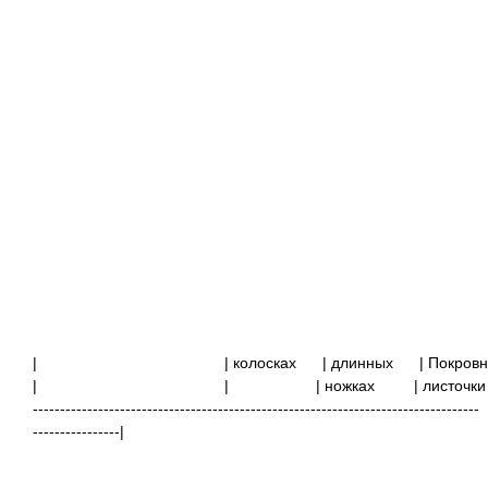
|
| колосках
| длинных
| Покр
|
|
| ножках | лист
----------------------------------------------------------------------------------
----------------|