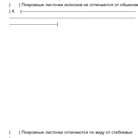
|
| Покровные листочки колосков не отличаются от обыкно
| 4. |--------------------------------------------------------------------------
----------------------------------------------------------------------------------
-------------------------------|
|
| Покровные листочки отлича