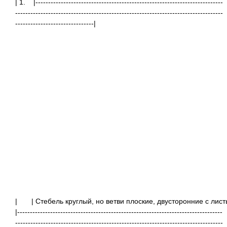
| 1. |--------------------------------------------------------------------------
----------------------------------------------------------------------------------
-------------------------------|
|
| Стебель круглый, но ветви плоские, двустор
|---------------------------------------------------------------------------------
----------------------------------------------------------------------------------