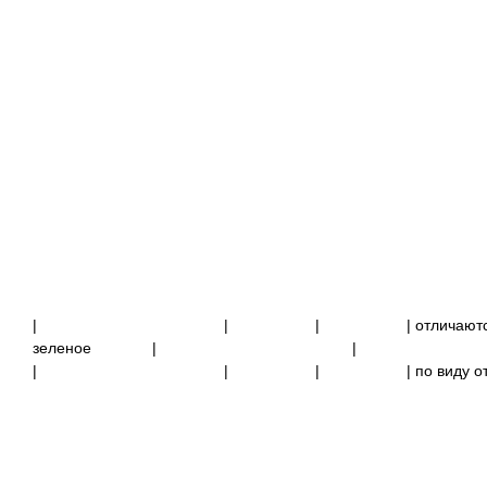
|
|
|
| отличаю
зеленое
|
|
|
|
|
| по виду 