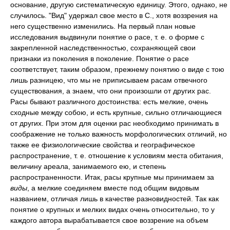
основание, другую систематическую единицу. Этого, однако, не
случилось. "Вид" удержал свое место в С., хотя воззрения на
него существенно изменились. На первый план новые
исследования выдвинули понятие о расе, т. е. о форме с
закрепленной наследственностью, сохраняющей свои
признаки из поколения в поколение. Понятие о расе
соответствует, таким образом, прежнему понятию о виде с тою
лишь разницею, что мы не приписываем расам отвечного
существования, а знаем, что они произошли от других рас.
Расы бывают различного достоинства: есть мелкие, очень
сходные между собою, и есть крупные, сильно отличающиеся
от других. При этом для оценки рас необходимо принимать в
соображение не только важность морфологических отличий, но
также ее физиологические свойства и географическое
распространение, т. е. отношение к условиям места обитания,
величину ареала, занимаемого ею, и степень
распространенности. Итак, расы крупные мы принимаем за
виды
, а мелкие соединяем вместе под общим видовым
названием, отличая лишь в качестве разновидностей. Так как
понятие о крупных и мелких видах очень относительно, то у
каждого автора вырабатывается свое воззрение на объем