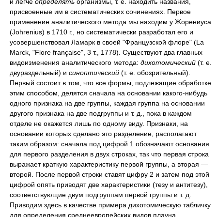
и легче
определять
организмы, т. е. находить названия,
присвоенные им в систематических сочинениях. Первое
применение аналитического метода мы находим у Жорениуса
(Johrenius) в 1710 г., но систематически разработал его и
усовершенствовал Ламарк в своей "Французской флоре" (La
Marck, "Flore française", 3 т., 1778). Существуют два главных
видоизменения аналитического метода:
дихотомический
(т. е.
двураздельный) и
синоптический
(т. е. обозрительный).
Первый состоит в том, что все формы, подлежащие обработке
этим способом, делятся сначала на основании какого-нибудь
одного признака на две группы, каждая группа на основании
другого признака на две подгруппы и т. д., пока в каждом
отделе не окажется лишь по одному виду. Признаки, на
основании которых сделано это разделение, располагают
таким образом: сначала под цифрой 1 обозначают основания
для первого разделения в двух строках, так что первая строка
выражает краткую характеристику первой группы, а вторая —
второй. После первой строки ставят цифру 2 и затем под этой
цифрой опять приводят две характеристики (тезу и антитезу),
соответствующие двум подгруппам первой группы и т. д.
Приводим здесь в качестве примера дихотомическую табличку
для определения среднеевропейских видов плауна