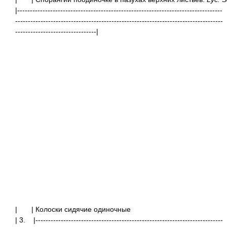
|---------------------------------------------------------------------------------
----------------------------------------------------------------------------------
--------------------------------|
|
| Колоски сидячи
| 3. |--------------------------------------------------------------------------