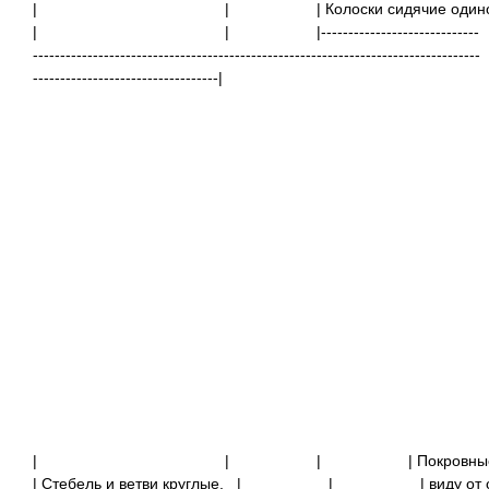
|
|
| Колоски 
|
|
|-----------------------------
----------------------------------------------------------------------------------
----------------------------------|
|
|
|
| Покровны
| Стебель и ветви круглые,
|
|
| 