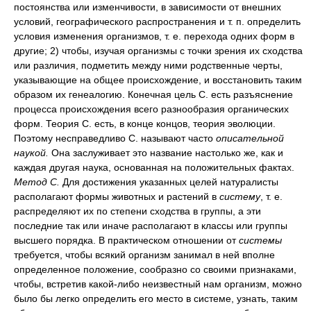
постоянства или изменчивости, в зависимости от внешних
условий, географического распространения и т. п. определить
условия изменения организмов, т. е. перехода одних форм в
другие; 2) чтобы, изучая организмы с точки зрения их сходства
или различия, подметить между ними родственные черты,
указывающие на общее происхождение, и восстановить таким
образом их генеалогию. Конечная цель С. есть разъяснение
процесса происхождения всего разнообразия органических
форм. Теория С. есть, в конце концов, теория эволюции.
Поэтому несправедливо С. называют часто
описательной
наукой.
Она заслуживает это название настолько же, как и
каждая другая наука, основанная на положительных фактах.
Метод С.
Для достижения указанных целей натуралисты
располагают формы животных и растений в
систему
, т. е.
распределяют их по степени сходства в группы, а эти
последние так или иначе располагают в классы или группы
высшего порядка. В практическом отношении от
системы
требуется, чтобы всякий организм занимал в ней вполне
определенное положение, сообразно со своими признаками,
чтобы, встретив какой-либо неизвестный нам организм, можно
было бы легко определить его место в системе, узнать, таким