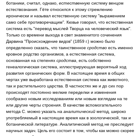
ботаники, считал, однако,
естественную
систему венцом
естествознания. Гёте относился к этому стремлению
иронически и называл естественную систему "выражением
само себе противоречащим". Кювье говорил, что естественная
система есть "перевод мыслей Творца на человеческий язык".
Только со времени выхода в свет знаменитого сочинения
Дарвина "Происхождение видов" (1859 г.) можно было
определенно сказать, что таинственное
сродство
есть именно
кровное родство организмов, а естественная система,
основанная на степенях
сродства
, есть собственно
генеалогическая система, иллюстрирующая вероятный ход
развития органических форм. В настоящее время в общих
чертах уже выработана естественная система как животного,
так и растительного царства. В частностях же и до сих пор
происходят постоянно мелкие переделки и изменения
сообразно новым исследованиям или новым взглядам на те
или другие черты строения. В качестве вспомогательного
метода С. можно указать на
аналитический
метод, широко
употребляемый в настоящее время как в зоологической, так и
ботанической литературе. Аналитический метод не преследует
научных задач. Цель его состоит в том, чтобы как можно скорее