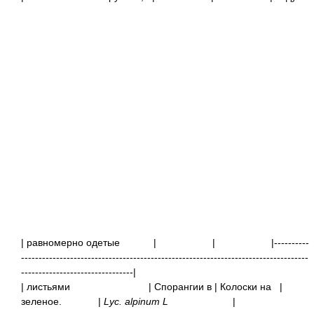
| равномерно одетые
|
|
|----------
----------------------------------------------------------------------------------
--------------------------------|
| листьями
| Спорангии в
| Колоски н
зеленое.
|
Lyc. alpinum L
|