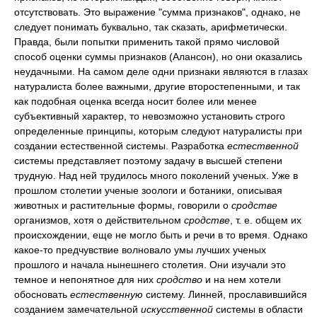
отсутствовать. Это выражение "сумма признаков", однако, не
следует понимать буквально, так сказать, арифметически.
Правда, были попытки применить такой прямо числовой
способ оценки суммы признаков (Алансон), но они оказались
неудачными. На самом деле одни признаки являются в глазах
натуралиста более важными, другие второстепенными, и так
как подобная оценка всегда носит более или менее
субъективный характер, то невозможно установить строго
определенные принципы, которым следуют натуралисты при
создании естественной системы. Разработка
естественной
системы представляет поэтому задачу в высшей степени
трудную. Над ней трудилось много поколений ученых. Уже в
прошлом столетии ученые зоологи и ботаники, описывая
животных и растительные формы, говорили о
сродстве
организмов, хотя о действительном
сродстве
, т. е. общем их
происхождении, еще не могло быть и речи в то время. Однако
какое-то предчувствие волновало умы лучших ученых
прошлого и начала нынешнего столетия. Они изучали это
темное и непонятное для них
сродство
и на нем хотели
обосновать
естественную
систему. Линней, прославившийся
созданием замечательной
искусственной
системы в области