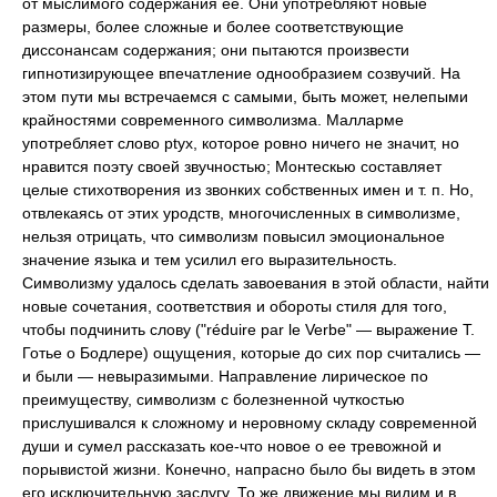
от мыслимого содержания ее. Они употребляют новые
размеры, более сложные и более соответствующие
диссонансам содержания; они пытаются произвести
гипнотизирующее впечатление однообразием созвучий. На
этом пути мы встречаемся с самыми, быть может, нелепыми
крайностями современного символизма. Малларме
употребляет слово ptyx, которое ровно ничего не значит, но
нравится поэту своей звучностью; Монтескью составляет
целые стихотворения из звонких собственных имен и т. п. Но,
отвлекаясь от этих уродств, многочисленных в символизме,
нельзя отрицать, что символизм повысил эмоциональное
значение языка и тем усилил его выразительность.
Символизму удалось сделать завоевания в этой области, найти
новые сочетания, соответствия и обороты стиля для того,
чтобы подчинить слову ("réduire par le Verbe" — выражение Т.
Готье о Бодлере) ощущения, которые до сих пор считались —
и были — невыразимыми. Направление лирическое по
преимуществу, символизм с болезненной чуткостью
прислушивался к сложному и неровному складу современной
души и сумел рассказать кое-что новое о ее тревожной и
порывистой жизни. Конечно, напрасно было бы видеть в этом
его исключительную заслугу. То же движение мы видим и в