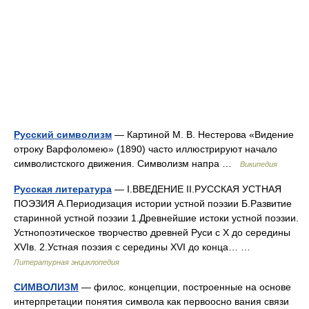
Русский символизм
— Картиной М. В. Нестерова «Видение
отроку Варфоломею» (1890) часто иллюстрируют начало
символистского движения. Символизм напра …
Википедия
Русская литература
— I.ВВЕДЕНИЕ II.РУССКАЯ УСТНАЯ
ПОЭЗИЯ А.Периодизация истории устной поэзии Б.Развитие
старинной устной поэзии 1.Древнейшие истоки устной поэзии.
Устнопоэтическое творчество древней Руси с X до середины
XVIв. 2.Устная поэзия с середины XVI до конца… …
Литературная энциклопедия
СИМВОЛИЗМ
— филос. концепции, построенные на основе
интерпретации понятия символа как первоосно вания связи