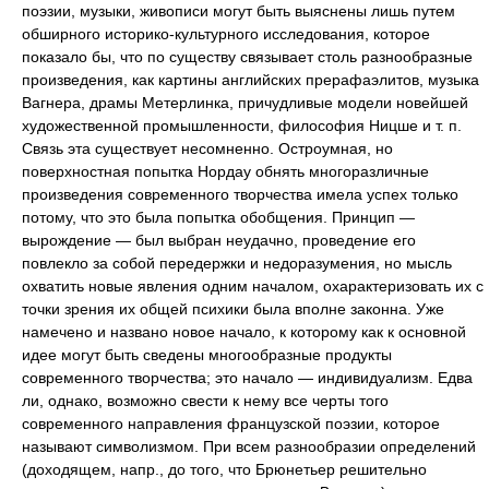
поэзии, музыки, живописи могут быть выяснены лишь путем
обширного историко-культурного исследования, которое
показало бы, что по существу связывает столь разнообразные
произведения, как картины английских прерафаэлитов, музыка
Вагнера, драмы Метерлинка, причудливые модели новейшей
художественной промышленности, философия Ницше и т. п.
Связь эта существует несомненно. Остроумная, но
поверхностная попытка Нордау обнять многоразличные
произведения современного творчества имела успех только
потому, что это была попытка обобщения. Принцип —
вырождение — был выбран неудачно, проведение его
повлекло за собой передержки и недоразумения, но мысль
охватить новые явления одним началом, охарактеризовать их с
точки зрения их общей психики была вполне законна. Уже
намечено и названо новое начало, к которому как к основной
идее могут быть сведены многообразные продукты
современного творчества; это начало — индивидуализм. Едва
ли, однако, возможно свести к нему все черты того
современного направления французской поэзии, которое
называют символизмом. При всем разнообразии определений
(доходящем, напр., до того, что Брюнетьер решительно