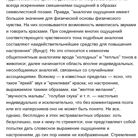
всегда искренними смешениями ощущений в образах
символистской поэзии. Правда, "аналогии ощущения имеют
большое значение для физической основы физического
чувства. На них основывается возможность живописать звуками
и говорить красками. При соединении многих ощущений
соответствующего чувственного тона подобные аналогии
составляют наидействительнейшее средство для повышения
настроения" (Вундт). Но это относится к немногим
общепонятным аналогиям вроде "холодных" и "теплых" тонов в
живописи; далее начинается область вполне индивидуальных,
несообщаемых аналогий, связанных со случайными
ассоциациями. Всякому — в известных пределах — ясно, что
такое "яркий" звук и "крикливая" краска; но настроение,
выражаемое такими образами, как "желтое желание",
"звучность мальвы", "голубая скука" и т. п. — настолько
индивидуально и исключительно, что без комментариев поэта
или его наперсников оно не может быть понято. Не все,
однако, бесплодно в этих экстравагантных образах: хоть
безуспешно, они к чему-то стремятся; они представляют собой
попытки дать словесное выражение ощущениям и
настроениям, до сих пор никем не изображенным. Стремление