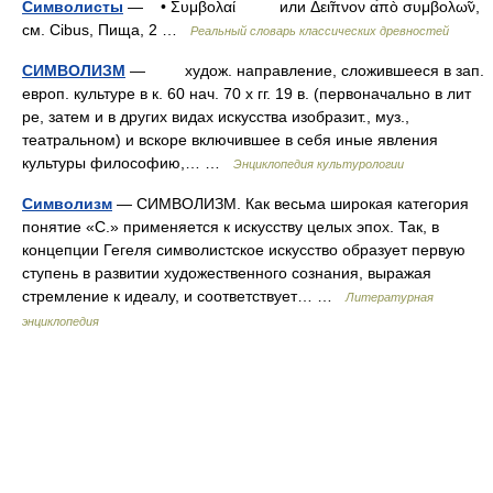
Символисты
— • Συμβολαί или Δει̃πνον α̉πò συμβολω̃ν,
см. Cibus, Пища, 2 …
Реальный словарь классических древностей
СИМВОЛИЗМ
— худож. направление, сложившееся в зап.
европ. культуре в к. 60 нач. 70 х гг. 19 в. (первоначально в лит
ре, затем и в других видах искусства изобразит., муз.,
театральном) и вскоре включившее в себя иные явления
культуры философию,… …
Энциклопедия культурологии
Символизм
— СИМВОЛИЗМ. Как весьма широкая категория
понятие «С.» применяется к искусству целых эпох. Так, в
концепции Гегеля символистское искусство образует первую
ступень в развитии художественного сознания, выражая
стремление к идеалу, и соответствует… …
Литературная
энциклопедия