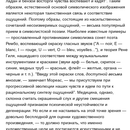
ладан и бензой восторги чувства воспевают и кадят". Таким
образом, естественной основой символического изображения
является некоторая таинственная связь и соответствие
ощущений. Поэтому образы, состоящие из насильственных
сочетаний несоизмеримых ощущений, — весьма популярный
прием в символистской поэзии. Наиболее известные примеры
— прославленный противниками символизма сонет поэта
Рембо, воспевающий окраску гласных звуков ("А — noir, E —
blanc, I — rouge, U — vert, О — bleu, voyelles..."), и теория Рене
Гиля, нашедшего соответствие между музыкальными
инструментами и красками (звуки арф — белые, скрипок —
синие, медных труб — красные, флейт — желтые, органа —
черные и т. п.). "Ввиду этой окраски слов,
доступной весьма
многим
, — замечает Мореас, — мы присутствуем при
прогрессивной эволюции наших чувств и идем по пути к
рациональному синтезу ощущений". Медицина, однако,
склонна считать окрашенный слух и другие смешения
ощущений признаком психической неустойчивости и
дегенерации. Но если и не настаивать на этой точке зрения —
довольно бесплодной для оценки художественного
произведения, — то должно признать, что именно
художественные цели не достигаются искусственными и не