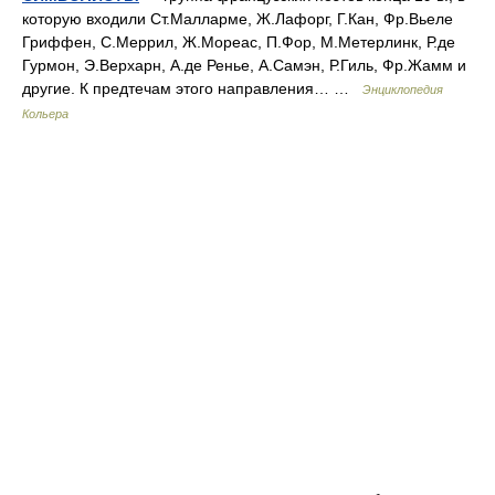
которую входили Ст.Малларме, Ж.Лафорг, Г.Кан, Фр.Вьеле
Гриффен, С.Меррил, Ж.Мореас, П.Фор, М.Метерлинк, Р.де
Гурмон, Э.Верхарн, А.де Ренье, А.Самэн, Р.Гиль, Фр.Жамм и
другие. К предтечам этого направления… …
Энциклопедия
Кольера