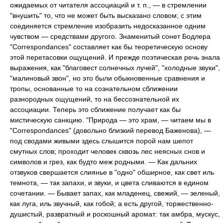
ожидаемых от читателя ассоциаций и т. п., — в стремлении
"внушить" то, что не может быть высказано словом; с этим
соединяется стремление изобразить недосказанное одним
чувством — средствами другого. Знаменитый сонет Бодлера
"Correspondances" составляет как бы теоретическую основу
этой перетасовки ощущений. И прежде поэтическая речь знала
выражения, как "благовест солнечных лучей", "холодные звуки",
"малиновый звон", но это были обыкновенные сравнения и
тропы, основанные то на сознательном сближении
разнородных ощущений, то на бессознательной их
ассоциации. Теперь это сближение получает как бы
мистическую санкцию. "Природа — это храм, — читаем мы в
"Correspondances" (довольно близкий перевод Баженова), —
под сводами живыми здесь слышится порой нам шепот
смутных слов; проходит человек сквозь лес неясных снов и
символов и грез, как будто меж родными. — Как дальних
отзвуков свершается слиянье в "одно" обширное, как свет иль
темнота, — так запахи, и звуки, и цвета сливаются в едином
сочетании. — Бывает запах, как младенец, свежий, — зеленый,
как луга, иль звучный, как гобой; а есть другой, торжественно-
душистый, развратный и роскошный аромат: так амбра, мускус,