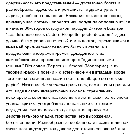
сдержанность его представителей — достаточно богата и
разнообразна. Здесь есть и романисты, и драматурги, и
лирики, особенно последние. Название декадентов поэты,
примкнувшие к этому направлению, получили от появившейся
в начале 80-х годов остроумной пародии Викэра и Боклэра
"Les déliquescences d'adoré Floupette, poète décadent"; здесь
удачно был утрирован нелепый стиль поэтов, стремившихся к
внешней оригинальности во что бы то ни стало, а в
предисловии изображен кружок "декадентов" с их
самообожанием, преклонением пред "единственными
гениями" Bleucotton (Верлен) и Arsenal (Малларме), с их
теорией красок в поэзии и с эстетическими взглядами вроде
того, что современная поэзия есть "une attaque de nerfs sur
papier". Название
декаденты
привилось; сами поэты приняли
его, видя в своих литературных вкусах и стремлениях
некоторую аналогию с настроениями латинских поэтов эпохи
упадка; критика употребляла это название с оттенком
осуждения, считая искусство декадентов продуктом
действительного упадка творчества, его вырождения,
болезненности. Разнообразные особенности поэзии и личной
жизни поэтов-декадентов давали достаточно оснований для