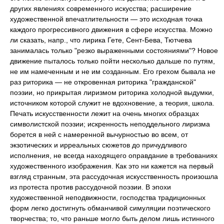
других явлениях современного искусства; расширение
художественной впечатлительности — это исходная точка
каждого прогрессивного движения в сфере искусства. Можно
ли сказать, напр., что лирика Гете, Сент-Бева, Тютчева
занималась только "резко выраженными состояниями"? Новое
движение пыталось только пойти несколько дальше по путям,
не им намеченным и не им созданным. Его грехом бывала не
раз риторика — не откровенная риторика "гражданской"
поэзии, но прикрытая лиризмом риторика холодной выдумки,
источником которой служит не вдохновение, а теория, школа.
Печать искусственности лежит на очень многих образцах
символистской поэзии; искренность неподдельного лиризма
борется в ней с намеренной вычурностью во всем, от
экзотических и ирреальных сюжетов до причудливого
исполнения, не всегда находящего оправдание в требованиях
художественного изображения. Как это ни кажется на первый
взгляд странным, эта рассудочная искусственность произошла
из протеста против рассудочной поэзии. В эпохи
художественной неподвижности, господства традиционных
форм легко достигнуть обманчивой симуляции поэтического
творчества; то, что раньше могло быть делом лишь истинного