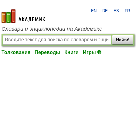
EN
DE
ES
FR
academic.ru
Словари и энциклопедии на Академике
Найти!
Толкования
Переводы
Книги
Игры ⚽