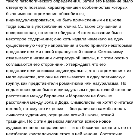
такого патологического определения. Затем это название было
отвергнуто поэтами, характернейшей особенностью которых
было именно стремление обособиться,
индивидуализироваться, не быть причисленными к школе;
тогда вошла в употребление кличка С., также случайная и
поверхностная, но менее обидная. В этом названии было
некоторое содержание; оно хоть издали намекало на одну
существенную черту направления и было принято некоторыми
представителями новой французской поэзии. Символизму
отказывают в названии литературной школы, и с этим охотно
соглашаются его сторонники. Утверждают, что его
представители слишком индивидуальны, что в стремлениях их
мало единства, что они не связываются в одну поэтическую
группу, как представители романтизма или натурализма. Но
ведь и последние были индивидуальны в достаточной степени:
расстояние между Верленом и Мореасом не больше
расстояния между Зола и Додэ. Символисты не хотят считаться
школой, потому что их девиз — безграничная самобытность
личности художника, отрицание всякой школы, всякой
традиции. Но с этим девизом является всякое новое
художественное направление — и он бессилен охранить ее от
неизбежно кристаллизующегося в ней канона. Достаточно