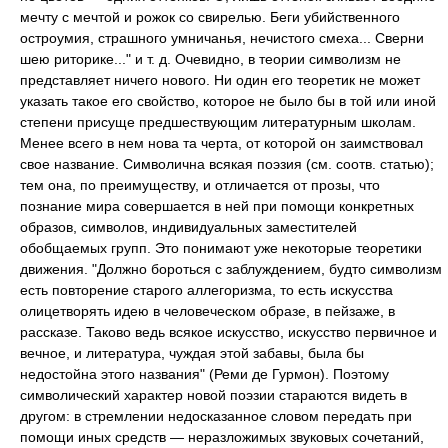
мечту с мечтой и рожок со свирелью. Беги убийственного
остроумия, страшного умничанья, нечистого смеха... Сверни
шею риторике..." и т. д. Очевидно, в теории символизм не
представляет ничего нового. Ни один его теоретик не может
указать такое его свойство, которое не было бы в той или иной
степени присуще предшествующим литературным школам.
Менее всего в нем нова та черта, от которой он заимствовал
свое название. Символична всякая поэзия (см. соотв. статью);
тем она, по преимуществу, и отличается от прозы, что
познание мира совершается в ней при помощи конкретных
образов, символов, индивидуальных заместителей
обобщаемых групп. Это понимают уже некоторые теоретики
движения. "Должно бороться с заблуждением, будто символизм
есть повторение старого аллегоризма, то есть искусства
олицетворять идею в человеческом образе, в пейзаже, в
рассказе. Таково ведь всякое искусство, искусство первичное и
вечное, и литература, чуждая этой забавы, была бы
недостойна этого названия" (Реми де Гурмон). Поэтому
символический характер новой поэзии стараются видеть в
другом: в стремлении недосказанное словом передать при
помощи иных средств — неразложимых звуковых сочетаний,