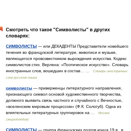
Смотреть что такое "Символисты" в других
словарях:
СИМВОЛИСТЫ
— или ДЕКАДЕНТЫ Представители новейшего
течения во французской литературе, живописи и музыке,
являющегося провозвестником вырождения искусства. Кодекс
символистов стих. Верлена: «Поэтическое искусство». Словарь
иностранных слов, вошедших в состав… …
Словарь иностранных
слов русского языка
символисты
— приверженцы литературного направления,
признающего символ основой художественного творчества,
должного выявить связь частного и случайного с Вечностью,
«вселенским мировым процессом» (Ф.К. Сологуб). Одна из
влиятельных литературных группировок на …
Москва
(энциклопедия)
СИМВОЛИСТЫ
— группа французских поэтов конца 19 в., в