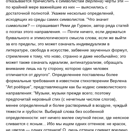
отказывается причислить к символистам
Верлена
) черты эти —
по крайней мере важнейшие из них — выяснились с
достаточной полнотой. Укажем несколько определений,
исходящих из среды самих символистов. "Что значит
символизм?
— спрашивает Реми де Гурмон, автор ряда статей
о поэтах этого направления. — Почти ничего, если держаться
буквального и этимологического смысла слова; если же выйти
за его пределы, это может означать индивидуализм в
литературе, свобода в искусстве, забвение заученных формул,
стремление к тому, что ново, странно и даже необычайно; это
может также означать идеализм, антинатурализм, обращать
внимание лишь на ту сторону, которою один человек
отличается от другого". Определеннее поставлены более
формальные требования в известном стихотворении Верлена
"Art poétique", представляющем как бы кодекс символистского
направления: "Музыки, музыки прежде всего; поэтому
предпочитай неровный стих (с нечетным числом слогов),
менее определенный и более растворимый в воздухе, чуждый
тяжести и грубости. Выбирай слова без особенной
определенности: нет ничего милее смутной песни, где неясное
сливается с ясным... Ибо мы ищем одних оттенков: не красок,
не цветов — одних оттенков! О, лишь оттенок сливает воедино