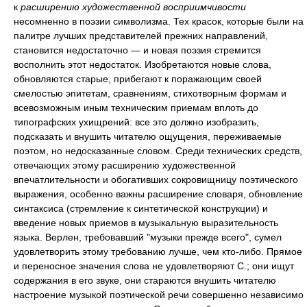
к
расширению художественной восприимчивости
несомненно в поэзии символизма. Тех красок, которые были на
палитре лучших представителей прежних направлений,
становится недостаточно — и новая поэзия стремится
восполнить этот недостаток. Изобретаются новые слова,
обновляются старые, прибегают к поражающим своей
смелостью эпитетам, сравнениям, стихотворным формам и
всевозможным иным техническим приемам вплоть до
типографских ухищрений: все это должно изобразить,
подсказать и внушить читателю ощущения, переживаемые
поэтом, но недосказанные словом. Среди технических средств,
отвечающих этому расширению художественной
впечатлительности и обогативших сокровищницу поэтического
выражения, особенно важны расширение словаря, обновление
синтаксиса (стремление к синтетической конструкции) и
введение новых приемов в музыкальную выразительность
языка. Верлен, требовавший "музыки прежде всего", сумел
удовлетворить этому требованию лучше, чем кто-либо. Прямое
и переносное значения слова не удовлетворяют С.; они ищут
содержания в его звуке, они стараются внушить читателю
настроение музыкой поэтической речи совершенно независимо