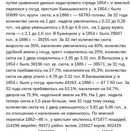
путем сравнения данных кадастрового отряда 1854 г. и земской
переписи у госуд. крестьян Камышинского
у.: в 1854 г. было
50899 гол. крупн. скота, а в 1886 г. — 66783 головы. За 32 года
количество скота на 1 дес. надела увеличилось с 0,22 до 0,26
гол., на двор уменьшилось с 8,6 до 4,8 гол., на 1 душу мужск.
пола — с 2,1 до 1,6 гол. В Кузнецком у. в 1854 г. было 29007
гол., в 1886 г. — 39255 гол. За 32 лет количество скота
возросло на 35%, население увеличилось на 40%, количество
удобной земли у госуд. крест. сократилось на 20%, количество
скота на 1 двор сократилось с 3,95 до 3,31 гол. В Вольском у. в
1854 г. было 38196 гол. кр. скота, в 1885 г. — 38571; за 31 год
скота прибавилось на 27,7%, населения на 45,3%; количество
скота на двор упало с 4,78 до 3,32 гол. В Балашовском у. в
1854 г. было у госуд. крестьян 44263, в 1886 г. — 67 7 60 гол. За
32 года скота прибавилось на 53,1%, населения на 54,7%,
дворов на 75,9%, надельной земли на 9%. На 1 дес. надела
теперь скота в 1,5 раза больше, чем 32 года тому назад;
количество скота на 1 двор уменьшилось с 5,82 до 5,06 гол., а
по отношению к населению не изменилось. По земской
переписи 1882—86 гг., у крестьян числилось 471877 лошадей,
114296 жеребят, 99371 рабоч. волов, 225527 коров, 302429