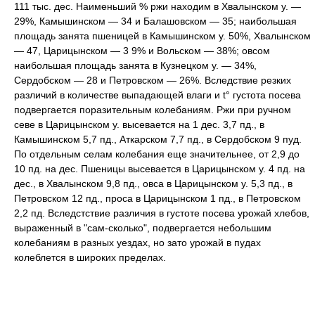
111 тыс. дес. Наименьший % ржи находим в Хвалынском у. —
29%, Камышинском — 34 и Балашовском — 35; наибольшая
площадь занята пшеницей в Камышинском у. 50%, Хвалынском
— 47, Царицынском — 3 9% и Вольском — 38%; овсом
наибольшая площадь занята в Кузнецком у. — 34%,
Cepдoбcкoм — 28 и Петровском — 26%. Вследствие резких
различий в количестве выпадающей влаги и t° густота посева
подвергается поразительным колебаниям. Ржи при ручном
севе в Царицынском у. высевается на 1 дес. 3,7 пд., в
Камышинском 5,7 пд., Аткарском 7,7 пд., в Сердобском 9 пуд.
По отдельным селам колебания еще значительнее, от 2,9 до
10 пд. на дес. Пшеницы высевается в Царицынском у. 4 пд. на
дес., в Хвалынском 9,8 пд., овса в Царицынском у. 5,3 пд., в
Петровском 12 пд., проса в Царицынском 1 пд., в Петровском
2,2 пд. Вследстствие различия в густоте посева урожай хлебов,
выраженный в "сам-сколько", подвергается небольшим
колебаниям в разных уездах, но зато урожай в пудах
колеблется в широких пределах.