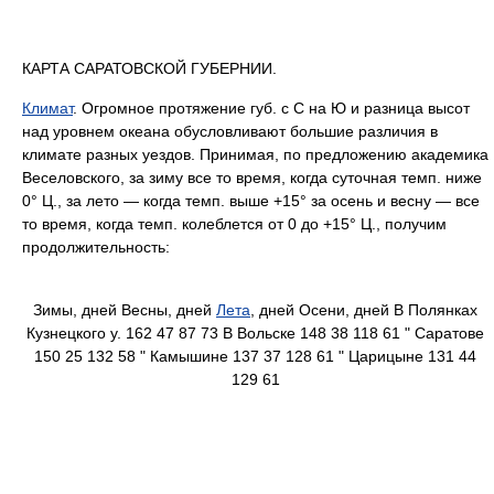
КАРТА САРАТОВСКОЙ ГУБЕРНИИ.
Климат
. Огромное протяжение губ. с С на Ю и разница высот
над уровнем океана обусловливают большие различия в
климате разных уездов. Принимая, по предложению академика
Веселовского, за зиму все то время, когда суточная темп. ниже
0°
Ц., за лето — когда темп. выше +15° за осень и весну — все
то время, когда темп. колеблется от 0 до +15° Ц., получим
продолжительность:
Зимы, дней Весны, дней
Лета
, дней Осени, дней В Полянках
Кузнецкого у. 162 47 87 73 В Вольске 148 38 118 61 " Саратове
150 25 132 58 " Камышине 137 37 128 61 " Царицыне 131 44
129 61