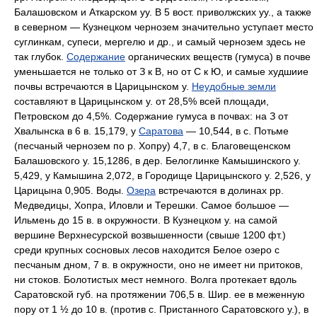
Балашовском и Аткарском уу. В 5 вост. приволжских уу., а также
в северном — Кузнецком чернозем значительно уступает место
суглинкам, супеси, мергелю и др., и самый чернозем здесь не
так глубок.
Содержание
органических веществ (гумуса) в почве
уменьшается не только от З к В, но от С к Ю, и самые худшиие
почвы встречаются в Царицынском у.
Неудобные земли
составляют в Царицынском у. от 28,5% всей площади,
Петровском до 4,5%. Содержание гумуса в почвах: на З от
Хвалынска в 6 в. 15,179, у
Саратова
— 10,544, в с. Потьме
(песчаный чернозем по р. Хопру) 4,7, в с. Благовещенском
Балашовского у. 15,1286, в дер. Белоглинке Камышинского у.
5,429, у Камышина 2,072, в Городище Царицынского у. 2,526, у
Царицына 0,905.
Воды.
Озера
встречаются в долинах pp.
Медведицы, Хопра, Иловли и Терешки. Самое большое —
Ильмень до 15 в. в окружности. В Кузнецком у. на самой
вершине Верхнесурской возвышенности (свыше 1200 фт.)
среди крупных сосновых лесов находится Белое озеро с
песчаным дном, 7 в. в окружности, оно не имеет ни притоков,
ни стоков. Болотистых мест немного.
Волга
протекает вдоль
Саратовской губ. на протяжении 706,5 в. Шир. ее в меженную
пору от 1 ½ до 10 в. (против с. Пристанного Саратовского у.), в