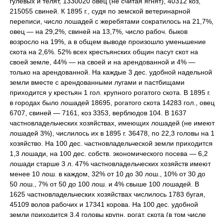
гулевых и телят, 1330020 овец (не считая ягнят), 40312 коз,
215055 свиней. К 1895 г., судя по земской ветеринарной
переписи, число лошадей с жеребятами сократилось на 21,7%,
овец — на 29,2%, свиней на 13,7%, число рабоч. быков
возросло на 19%, а в общем выводе произошло уменьшение
скота на 2,6%. 52% всех крестьянских общин пасут скот на
своей земле, 44% — на своей и на арендованной и 4% —
только на арендованной. На каждые 3 дес. удобной надельной
земли вместе с арендованными лугами и пастбищами
приходится у крестьян 1 гол. крупного рогатого скота. В 1895 г.
в городах было лошадей 18695, рогатого скота 14283 гол., овец
6707, свиней — 7161, коз 3353, верблюдов 104. В 1637
частновладельческих хозяйствах, имеющих лошадей (не имеют
лошадей 3%), числилось их в 1895 г. 36478, по 22,3 головы на 1
хозяйство. На 100 дес. частновладельческой земли приходится
1,3 лошади, на 100 дес. собств. экономического посева — 6,2
лошади старше 3 л. 47% частновладельческих хозяйств имеют
менее 10 лош. в каждом, 32% от 10 до 30 лош., 10% от 30 до
50 лош., 7% от 50 до 100 лош. и 4% свыше 100 лошадей. В
1625 частновладельческих хозяйствах числилось 1783 бугая,
45109 волов рабочих и 17341 корова. На 100 дес. удобной
земли приходится 3,4 головы крупн. рогат. скота (в том числе