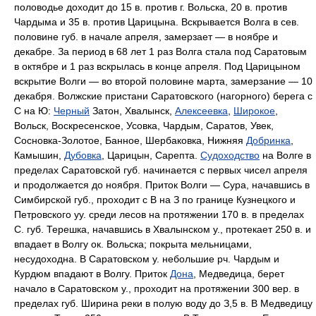
половодье доходит до 15 в. против г. Вольска, 20 в. против
Чардыма и 35 в. против Царицына. Вскрывается Волга в сев.
половине губ. в начале апреля, замерзает — в ноябре и
декабре. За период в 68 лет 1 раз Волга стала под Саратовым
в октябре и 1 раз вскрылась в конце апреля. Под Царицыном
вскрытие Волги — во второй половине марта, замерзание — 10
декабря. Волжские пристани Саратовского (нагорного) берега с
С на Ю:
Черный
Затон, Хвалынск,
Алексеевка
,
Широкое
,
Вольск, Воскресенское, Усовка, Чардым, Саратов, Увек,
Сосновка-Золотое, Банное, Шербаковка, Нижняя
Добринка
,
Камышин,
Дубовка
, Царицын, Сарепта.
Судоходство
на Волге в
пределах Саратовской губ. начинается с первых чисел апреля
и продолжается до ноября. Приток Волги —
Сура,
начавшись в
Симбирской губ., проходит с В на З по границе Кузнецкого и
Петровского уу. среди лесов на протяжении 170 в. в пределах
С. губ. Терешка, начавшись в Хвалынском у., протекает 250 в. и
впадает в Волгу ок. Вольска; покрыта мельницами,
несудоходна. В Саратовском у. небольшие рч. Чардым и
Курдюм впадают в Волгу. Приток
Дона
,
Медведица,
берет
начало в Саратовском у., проходит на протяжении 300 вер. в
пределах губ. Ширина реки в полую воду до З,5 в. В Медведицу