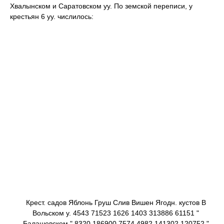
Хвалынском и Саратовском уу. По земской переписи, у
крестьян 6 уу. числилось:
Крест. садов Яблонь Груш Слив Вишен Ягодн. кустов В
Вольском у. 4543 71523 1626 1403 313886 61151 "
Балашовском " 8320 186900 7574 4982 141302 120752 "