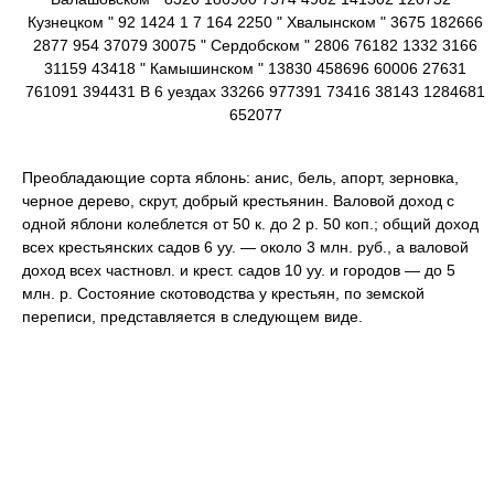
Кузнецком " 92 1424 1 7 164 2250 " Хвалынском " 3675 182666
2877 954 37079 30075 " Сердобском " 2806 76182 1332 3166
31159 43418 " Камышинском " 13830 458696 60006 27631
761091 394431 В 6 уездах 33266 977391 73416 38143 1284681
652077
Преобладающие сорта яблонь: анис, бель, апорт, зерновка,
черное дерево, скрут, добрый крестьянин. Валовой доход с
одной яблони колеблется от 50 к. до 2 р. 50 коп.; общий доход
всех крестьянских садов 6 уу. — около 3 млн. руб., а валовой
доход всех частновл. и крест. садов 10 уу. и городов — до 5
млн. р. Состояние
скотоводства
у крестьян, по земской
переписи, представляется в следующем виде.