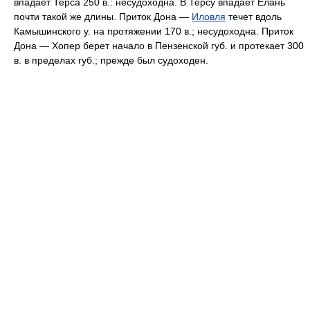
впадает Терса 250 в.: несудоходна. В Терсу впадает Елань
почти такой же длины. Приток Дона —
Иловля
течет вдоль
Камышинского у. на протяжении 170 в.; несудоходна. Приток
Дона —
Хопер
берет начало в Пензенской губ. и протекает 300
в. в пределах губ.; прежде был судоходен.