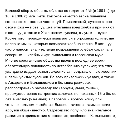
Валовой сбор хлебов колеблется по годам от 4 ½ (в 1891 г.) до
16 (в 1886 г.) млн. четв. Высокое качество зерна пшеницы
встречается в южных частях губ. Приволжской, лучшее зерно
овса и ржи — в сев. уу. Значительный вред хлебам причиняют
в южн. уу., а также в Хвалынском суслики, а лугам — сурки.
Кроме того, периодически появляются в огромном количестве
полевые мыши, которые пожирают хлеб на корню. В южн. уу.
часто наносит значительные повреждения хлебам саранча, в
северных — хлебный жук, пилильщик и гессенская муха.
Многие крестьянские общества ввели в последнее время
обязательную повинность по истреблению сусликов; земство
уже давно выдает вознаграждение за представленные хвостики
и лапки убитых сусликов. Во всех приволжских уездах, а также
в Аткарском и Балашовском в больших размерах
распространено
бахчеводство
(арбузы, дыни, тыквы),
преимущественно на крепких залежах, не паханных 15 и более
лет, а частью (у немцев) в паровом и яровом клину при
четырехпольном хозяйстве. Высокое качество камышинских
арбузов общеизвестно.
Садоводство
получило значительное
развитие в приволжских местностях, особенно в Камышинском,