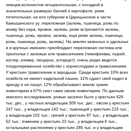
немцев-колонистов четырехпольная, с посадкой в
значительных размерах бахчей и картофеля, реже
пятипольная; на юге губернии в Царицынском и части
Камышинского уу. переложная (залежь, пшеница, рожь по
жниву без пара, яровое, залежь; реже встречается залежь,
пшеница, рожь, яровое, залежь; еще реже залежь, пшеница,
рожь, пшеница, рожь, залежь). На землях казенных и удельных
и в крупных имениях преобладает переложная система или
трехполье с залежью или травосеянием (тимофеевка, пырей,
костер, клевер, люцерна, эспарцет); очень редко ведется
плодопеременное хозяйство с корнеплодами и травосеянием.
У крестьян травосеяние в зародыше. Среди крестьян 10% всех
хозяйств не имеют надельной пашни, 11% сдают свой надел в
аренду и не пашут, 12% обрабатывают землю чужим
инвентарем в 67% сеют сами своим инвентарем. По данным
земского исследования, рожью засеяно было у крестьян 626
тыс. дес., у частных владельцев 309 тыс. дес.; овсом у крестьян
247 тыс., у владельцев 143 тыс.; пшеницей у крестьян 215 тыс.,
у владельцев 102 тыс.; гречей у крестьян 87 тыс., у владельцев
52 тыс.; ячменем у крестьян 23 тыс., у владельцев 6 тыс.;
остальными растениями у крестьян 285 тыс. и у владельцев