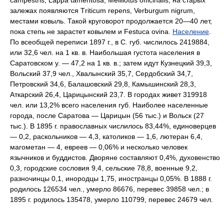
campestris, Lappa tamentosa, Mellilotus officinalis, на старых
залежах появляются Тriticum repens, Verburgum nigrum,
местами ковыль. Такой круговорот продолжается 20—40 лет,
пока степь не зарастет ковылем и Festuca ovina.
Население
.
По всеобщей переписи 1897 г., в С. губ. числилось 2419884,
или 32,6 чел. на 1 кв. в. Наибольшая густота населения в
Саратовском у. — 47,2 на 1 кв. в.; затем идут Кузнецкий 39,3,
Вольский 37,9 чел., Хвалынский 35,7, Сердобский 34,7,
Петровский 34,6, Балашовский 29,8, Камышинский 28,3,
Аткарский 26,4, Царицынский 23,7. В городах живет 319918
чел. или 13,2% всего населения губ. Наиболее населенные
города, после Саратова — Царицын (56 тыс.) и Вольск (27
тыс.). В 1895 г. православных числилось 83,44%, единоверцев
— 0,2, раскольников — 4,3, католиков — 1,6, лютеран 6,4,
магометан — 4, евреев — 0,06% и несколько человек
язычников и буддистов. Дворяне составляют 0,4%, духовенство
0,3, городские сословия 9,4, сельские 78,8, военные 9,2,
разночинцы 0,1, инородцы 1,75, иностранцы 0,05%. В 1888 г.
родилось 126534 чел., умерло 86676, перевес 39858 чел.; в
1895 г. родилось 135478, умерло 110799, перевес 24679 чел.