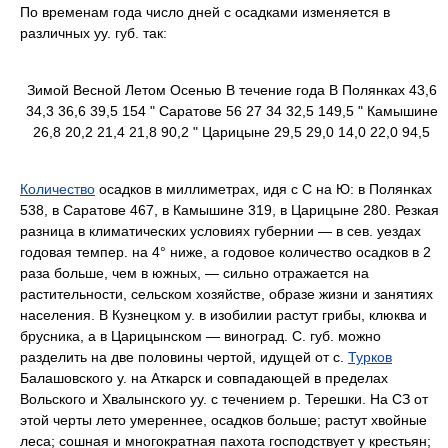
По временам года число дней с осадками изменяется в
различных уу. губ. так:
Зимой Весной Летом Осенью В течение года В Полянках 43,6
34,3 36,6 39,5 154 " Саратове 56 27 34 32,5 149,5 " Камышине
26,8 20,2 21,4 21,8 90,2 " Царицыне 29,5 29,0 14,0 22,0 94,5
Количество
осадков в миллиметрах, идя с С на Ю: в Полянках
538, в Саратове 467, в Камышине 319, в Царицыне 280. Резкая
разница в климатических условиях губернии — в сев. уездах
годовая темпер. на 4° ниже, а годовое количество осадков в 2
раза больше, чем в южных, — сильно отражается на
растительности, сельском хозяйстве, образе жизни и занятиях
населения. В Кузнецком у. в изобилии растут грибы, клюква и
брусника, а в Царицынском — виноград. С. губ. можно
разделить на две половины чертой, идущей от с.
Турков
Балашовского у. на Аткарск и совпадающей в пределах
Вольского и Хвалынского уу. с течением р. Терешки. На СЗ от
этой черты лето умереннее, осадков больше; растут хвойные
леса; сошная и многократная пахота господствует у крестьян;