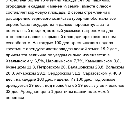
У крестьян более 75% земли находится под пашнями,
огородами и садами и менее ¼ земли, вместе с лесом,
составляет кормовую площадь. В своем стремлении к
расширению зернового хозяйства губерния обогнала все
европейские государства и далеко перешагнула за тот
нормальный предел, который указывает агрономия для
отношения пашни к кормовой площади при трехпольном
севообороте. На каждые 100 дес. крестьянского надела
крестьяне арендуют частновладельческой земли 19,2 дес.,
причем эта величина по уездам сильно изменяется: в
Хвалынском у. 6,5%, Царицынском 7,7%, Камышинском 9,8,
Кузнецком 11,3, Петровском 20, Балашовском 23,8, Вольском
28,3, Аткарском 29,1, Сердобском 31,2, Саратовском у. 40,9
дес., на каждые 100 дес. надела. Из 100 дес. под озимое
арендуется 29 дес., под яровой хлеб 39 дес., лугов и выгонов
32 дес. Арендная цена 1 десятины пашни по земской
переписи: