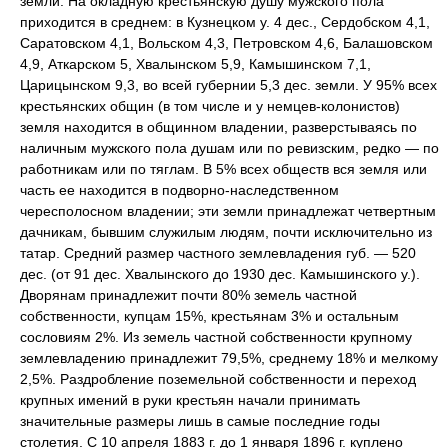
земли. На окладную крестьянскую душу мужского пола
приходится в среднем: в Кузнецком у. 4 дес., Сердобском 4,1,
Саратовском 4,1, Вольском 4,3, Петровском 4,6, Балашовском
4,9, Аткарском 5, Хвалынском 5,9, Камышинском 7,1,
Царицынском 9,3, во всей губернии 5,3 дес. земли. У 95% всех
крестьянских общин (в том числе и у немцев-колонистов)
земля находится в общинном владении, разверстываясь по
наличным мужского пола душам или по ревизским, редко — по
работникам или по тяглам. В 5% всех обществ вся земля или
часть ее находится в подворно-наследственном
чересполосном владении; эти земли принадлежат четвертным
дачникам, бывшим служилым людям, почти исключительно из
татар. Средний размер частного землевладения губ. — 520
дес. (от 91 дес. Хвалынского до 1930 дес. Камышинского у.).
Дворянам принадлежит почти 80% земель частной
собственности, купцам 15%, крестьянам 3% и остальным
сословиям 2%. Из земель частной собственности крупному
землевладению принадлежит 79,5%, среднему 18% и мелкому
2,5%. Раздробление поземельной собственности и переход
крупных имений в руки крестьян начали принимать
значительные размеры лишь в самые последние годы
столетия. С 10 апреля 1883 г. до 1 января 1896 г. куплено