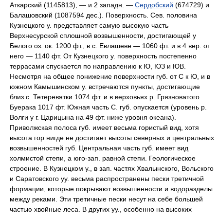
Аткарский (1145813), — и 2 западн. —
Сердобский
(674729) и
Балашовский (1087594 дес.).
Поверхность.
Сев. половина
Кузнецкого у. представляет самую высокую часть
Верхнесурской сплошной возвышенности, достигающей у
Белого оз. ок. 1200 фт., в с. Евлашеве — 1060 фт. и в 4 вер. от
него — 1140 фт. От Кузнецкого у. поверхность постепенно
террасами спускается по направлению к Ю, ЮЗ и ЮВ.
Несмотря на общее понижение поверхности губ. от С к Ю, и в
южном Камышинском у. встречаются пункты, достигающие
близ с. Тетеревятки 1074 фт. и в верховьях р. Грязноватого
Буерака 1017 фт. Южная часть С. губ. опускается (уровень р.
Волги у г. Царицына на 49 фт. ниже уровня океана).
Приволжская полоса губ. имеет весьма гористый вид, хотя
высота гор нигде не достигает высоты северных и центральных
возвышенностей губ. Центральная часть губ. имеет вид
холмистой степи, а юго-зап. равной степи.
Геологическое
строение.
В Кузнецком у., в зап. частях Хвалынского, Вольского
и Саратовского уу. весьма распространены пески третичной
формации, которые покрывают возвышенности и водоразделы
между реками. Эти третичные пески несут на себе большей
частью хвойные леса. В других уу., особенно на высоких