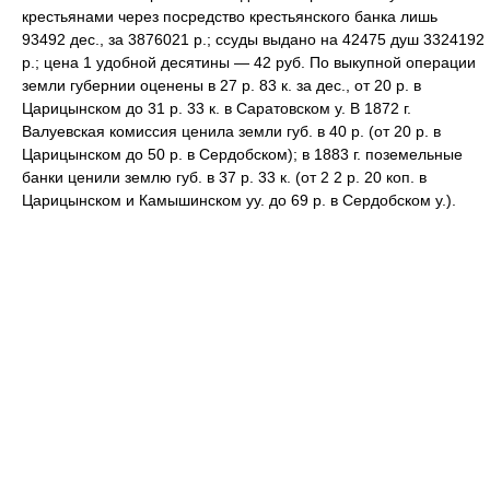
крестьянами через посредство крестьянского банка лишь
93492 дес., за 3876021
р.; ссуды выдано на 42475 душ 3324192
р.; цена 1 удобной десятины — 42 руб. По выкупной операции
земли губернии оценены в 27 р. 83 к. за дес., от 20 р. в
Царицынском до 31 р. 33 к. в Capaтовском у. В 1872 г.
Валуевская комиссия ценила земли губ. в 40 р. (от 20 р. в
Царицынском до 50 р. в Сердобском); в 1883 г. поземельные
банки ценили землю губ. в 37 р. 33 к. (от 2 2 р. 20 коп. в
Царицынском и Камышинском уу. до 69 р. в Сердобском у.).