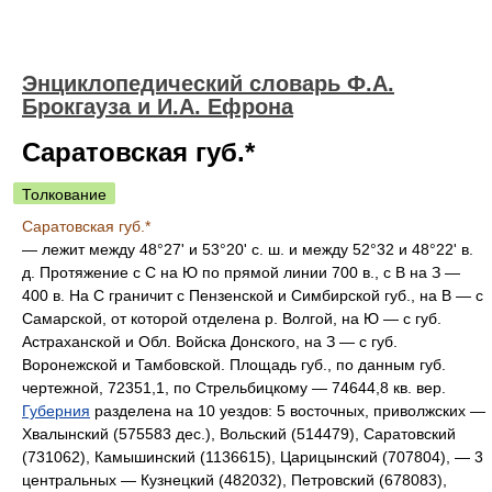
Энциклопедический словарь Ф.А.
Брокгауза и И.А. Ефрона
Саратовская губ.*
Толкование
Саратовская губ.*
— лежит между 48°27' и 53°20' с. ш. и между 52°32 и 48°22' в.
д. Протяжение с С на Ю по прямой линии 700 в., с В на З —
400 в. На С граничит с Пензенской и Симбирской губ., на В — с
Самарской, от которой отделена р. Волгой, на Ю — с губ.
Астраханской и Обл. Войска Донского, на З — с губ.
Воронежской и Тамбовской.
Площадь
губ., по данным губ.
чертежной, 72351,1, по Стрельбицкому — 74644,8 кв. вер.
Губерния
разделена на 10 уездов: 5 восточных, приволжских —
Хвалынский (575583 дес.), Вольский (514479), Саратовский
(731062), Камышинский (1136615), Царицынский (707804), — 3
центральных — Кузнецкий (482032), Петровский (678083),