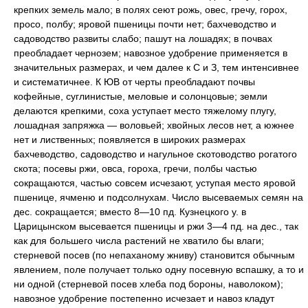
крепких земель мало; в полях сеют рожь, овес, гречу, горох,
просо, полбу; яровой пшеницы почти нет; бахчеводство и
садоводство развиты слабо; пашут на лошадях; в почвах
преобладает чернозем; навозное удобрение применяется в
значительных размерах, и чем далее к С и З, тем интенсивнее
и систематичнее. К ЮВ от черты преобладают почвы
кофейные, суглинистые, меловые и солонцовые; земли
делаются крепкими, соха уступает место тяжелому плугу,
лошадная запряжка — воловьей; хвойных лесов нет, а южнее
нет и лиственных; появляется в широких размерах
бахчеводство, садоводство и нагульное скотоводство рогатого
скота; посевы ржи, овса, гороха, гречи, полбы частью
сокращаются, частью совсем исчезают, уступая место яровой
пшенице, ячменю и подсолнухам. Число высеваемых семян на
дес. сокращается; вместо 8—10 пд. Кузнецкого у. в
Царицынском высевается пшеницы и ржи 3—4 пд. на дес., так
как для большего числа растений не хватило бы влаги;
стерневой посев (по непаханому жниву) становится обычным
явлением, поле получает только одну посевную вспашку, а то и
ни одной (стерневой посев хлеба под бороны,
наволоком);
навозное удобрение постепенно исчезает и навоз кладут