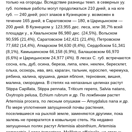
только на огороды. Вследствие разницы темп. в северных уу.
губ. полевые работы могут продолжаться 210 дней, а на юге
губ. — 240 дней; рост злаков в Кузнецком у. возможен в
течение 165 дней, в Саратовском — 180, в Царицынском —
200 дней. В Кузнецком у. 123,955 дес. леса, или 38,7% всей
площади у., в Хвалынском 86,980 дес. (24,5%), Вольском
90,595 (21,4%), Саратовском 142,421 (21,4%), Петровском
77,682 (14,4%), Аткарском 94,630 (8,4%), Сердобском 51,341
(8,1%), Камышинском 66,158 (6,9%), Балашовском 66,970
(6,6%) и Царицынском 24,977 (4%). В лесах С. губ. встречаются
сосна, ель, дуб, осина, береза, липа, клен, неклен, бересклет,
ольха, осокорь, ива, вяз, карагач, тальник, курослеп, черемуха,
рябина, калина, крушина, дикая яблоня, терновник, вишня,
малина, смородина. В степях на непаханых целинах растут
Stippa Сарillata, Stippa pennata, Тriticum repens, Salvia natans,
Oxytropis pelusa, Echium rubrum и др. По ложбинам растет
Artemisia procera, по лесным опушкам — Amygdalus nana и др.
По мере уплотнения запущенной почвы растения,
поселившиеся на рыхлой земле, заменяются другими, пока
залежь не превратится в ковыльную степь. На недавно
запущенных полях растут Artemisia absinthium, Artemisia