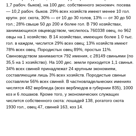
1,7 рабоч. быков), на 100 дес. собственного экономич. посева
— 10,2 рабоч. быков. 29% всех хозяйств имеют менее 10 гол.
крупн. рог. скота, 30% — от 10 до 30 голов, 13% — от 30 до 50
гол.; 28% свыше 50 до 200 и более гол. В 790 хозяйствах,
занимающихся овцеводством, числилось 760338 овец, по 962
овцы на 1 хозяйство. В 14 хозяйствах, имеющих более 1 0 тыс.
гол. в каждом, числится 29% всех овец; 13% хозяйств имеют
78% всех овец. Породистых овец 89%, простых 11%.
Свиноводством занимаются 792 имения, с 28149 свиньями (по
35,5 на 1 хозяйство). На 100 дес. земли приходится 1,1 свинья.
34% всех свиней принадлежат 24 крупным экономиям,
составляющим лишь 3% всех хозяйств. Породистые свиньи
составляли 56% всех свиней. В частновладельческих имениях
числятся 482 верблюда (всех верблюдов в губернии 835), 1000
коз и 6 лошаков. Кроме того, у экономических служащих
числится собственного скота: лошадей 138, рогатого скота
1930 гол., овец 47, свиней 163, коз 14.