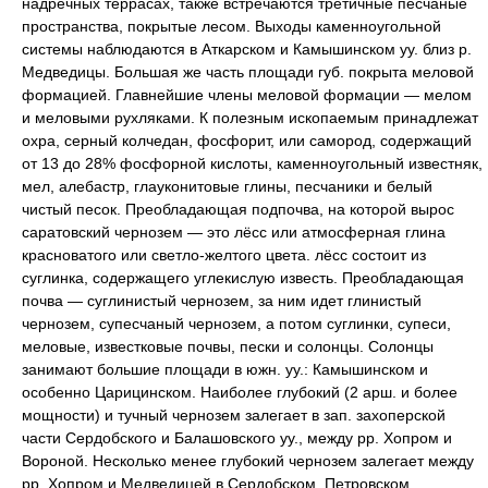
надречных террасах, также встречаются третичные песчаные
пространства, покрытые лесом. Выходы каменноугольной
системы наблюдаются в Аткарском и Камышинском уу. близ р.
Медведицы. Большая же часть площади губ. покрыта меловой
формацией. Главнейшие члены меловой формации — мелом
и меловыми рухляками. К полезным ископаемым принадлежат
охра, серный колчедан, фосфорит, или самород, содержащий
от 13 до 28% фосфорной кислоты, каменноугольный известняк,
мел, алебастр, глауконитовые глины, песчаники и белый
чистый песок. Преобладающая подпочва, на которой вырос
саратовский чернозем — это лёсс или атмосферная глина
красноватого или светло-желтого цвета. лёсс состоит из
суглинка, содержащего углекислую известь. Преобладающая
почва — суглинистый чернозем, за ним идет глинистый
чернозем, супесчаный чернозем, а потом суглинки, супеси,
меловые, известковые почвы, пески и солонцы. Солонцы
занимают большие площади в южн. уу.: Камышинском и
особенно Царицинском. Наиболее глубокий (2 арш. и более
мощности) и тучный чернозем залегает в зап. захоперской
части Сердобского и Балашовского уу., между pp. Хопром и
Вороной. Несколько менее глубокий чернозем залегает между
pp. Хопром и Медведицей в Сердобском, Петровском,