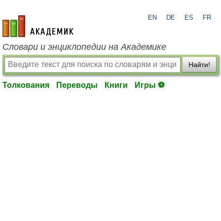
EN
DE
ES
FR
academic.ru
Словари и энциклопедии на Академике
Найти!
Толкования
Переводы
Книги
Игры ⚽