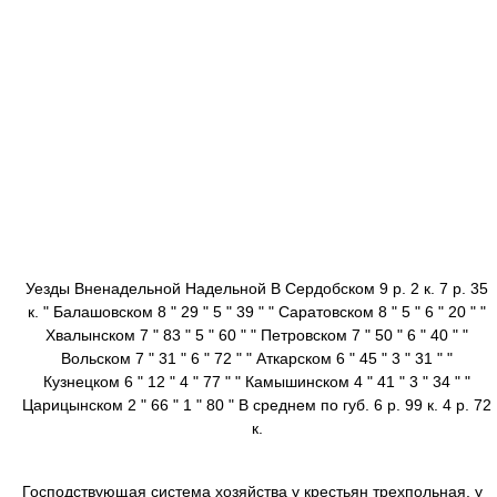
Уезды Вненадельной Надельной В Сердобском 9 р. 2 к. 7 р. 35
к. " Балашовском 8 " 29 " 5 " 39 " " Саратовском 8 " 5 " 6 " 20 " "
Хвалынском 7 " 83 " 5 " 60 " " Петровском 7 " 50 " 6 " 40 " "
Вольском 7 " 31 " 6 " 72 " " Аткарском 6 " 45 " 3 " 31 " "
Кузнецком 6 " 12 " 4 " 77 " " Камышинском 4 " 41 " 3 " 34 " "
Царицынском 2 " 66 " 1 " 80 " В среднем по губ. 6 р. 99 к. 4 р. 72
к.
Господствующая система хозяйства у крестьян трехпольная, у