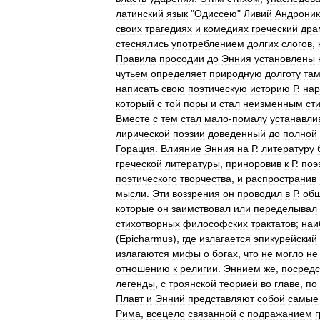
латинский
язык
"
Одиссею
"
Ливий
Андроник
своих
трагедиях
и
комедиях
греческий
дра
стеснялись
употреблением
долгих
слогов
,
Правила
просодии
до
Энния
установлены
чутьем
определяет
природную
долготу
та
написать
свою
поэтическую
историю
Р
.
нар
который
с
той
поры
и
стал
неизменным
ст
Вместе
с
тем
стал
мало
-
помалу
устанавли
лирической
поэзии
доведенный
до
полной
Горация
.
Влияние
Энния
на
Р
.
литературу
греческой
литературы
,
приноровив
к
Р
.
поэ
поэтического
творчества
,
и
распространив
мысли
.
Эти
воззрения
он
проводил
в
Р
.
общ
которые
он
заимствовал
или
переделывал
стихотворных
философских
трактатов
;
наи
(
Epicharmus
),
где
излагается
эпикурейский
излагаются
мифы
о
богах
,
что
не
могло
не
отношению
к
религии
.
Эннием
же
,
посред
легенды
,
с
троянской
теорией
во
главе
,
по
Плавт
и
Энний
представляют
собой
самые
Рима
,
всецело
связанной
с
подражанием