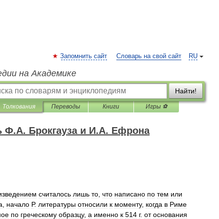
Запомнить сайт
Словарь на свой сайт
RU
едии на Академике
Найти!
Толкования
Переводы
Книги
Игры ⚽
Ф.А. Брокгауза и И.А. Ефрона
изведением
считалось
лишь
то
,
что
написано
по
тем
или
а
,
начало
Р
.
литературы
относили
к
моменту
,
когда
в
Риме
ное
по
греческому
образцу
,
а
именно
к
514
г
.
от
основания