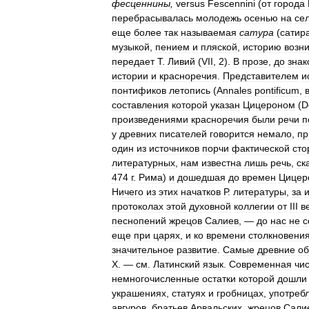
фесценнины
,
versus
Fescennini
(
от
города
перебрасывалась
молодежь
осенью
на
се
еще
более
так
называемая
сатура
(
сатир
музыкой
,
пением
и
пляской
,
историю
возн
передает
Т
.
Ливий
(
VII
,
2
).
В
прозе
,
до
знак
истории
и
красноречия
.
Представителем
и
понтификов
летопись
(
Annales
pontificum
,
составления
которой
указан
Цицероном
(
D
произведениями
красноречия
были
речи
п
y
древних
писателей
говорится
немало
,
пр
один
из
источников
порчи
фактической
сто
литературных
,
нам
известна
лишь
речь
,
ск
474
г
.
Рима
)
и
дошедшая
до
времен
Цицер
Ничего
из
этих
начатков
Р
.
литературы
,
за
протоколах
этой
духовной
коллегии
от
III
в
песнопений
жрецов
Салиев
, —
до
нас
не
с
еще
при
царях
,
и
ко
времени
столкновени
значительное
развитие
.
Самые
древние
об
Х
. —
см
.
Латинский
язык
.
Современная
чи
немногочисленные
остатки
которой
дошли
украшениях
,
статуях
и
гробницах
,
употреб
авгуров
,
братьев
Арвальских
,
жрецов
Сали