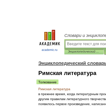
Словари и энциклоп
academic.ru
Энциклопедический словарь Ф.А. Брокгауза и И.А. Ефрона
Энциклопедический словарь 
Римская литература
Толкование
Римская
литература
в
прежнее
время
,
когда
литературным
про
другим
правилам
литературного
творчеств
появилось
первое
произведение
,
написан