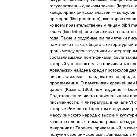
государственных
,
каковы
законы
(
leges
)
и
канцеляриях
римских
властей
—
консулов
преторов
(
libri
praetorum
),
квесторов
(
comme
ко
всем
правительственным
лицам
(
libri
ma
книги
(
libri
lintei
);
они
писались
на
полотне
года
.
Такие
и
подобные
им
памятники
пис
памятники
языка
,
общего
с
литературной
грань
между
произведениями
литературн
составлявшаяся
понтификами
,
была
таким
который
уже
никак
нельзя
причислить
к
пр
Арвальских
найдена
среди
протоколов
дея
писаны
стихами
—
следовательно
,
предст
произведения
.
О
памятниках
древнейшей
царей
" (
Казань
,
1868
;
нем
.
издание
—
Бер
Подготовленная
чисто
национальными
пр
письменности
,
Р
.
литература
,
в
начале
VI
с
которые
Рим
вел
с
Тарентом
и
другими
гр
массу
римского
народа
с
высоким
культур
качестве
пленных
,
немало
греков
,
обладав
Андроник
из
Тарента
,
привезенный
,
в
каче
получил
свое
римское
имя
.
Занимаясь
в
Р