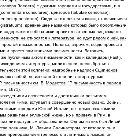
договора
(
foedera
)
с
другими
городами
и
государствами
,
и
в
(
commentarii
consulares
),
цензоров
(
tabulae
censoriae
),
ntarii
quaestorum
).
Сюда
же
относятся
и
книги
,
относившиеся
gistratuum
),
древнейшее
название
которых
было
полотняные
и
содержали
в
себе
списки
правительственных
лиц
каждого
ьменности
не
относятся
к
литературе
,
но
идут
рядом
с
ней
,
как
и
простой
письменностью
.
Нелегко
,
впрочем
,
везде
провести
ыми
и
просто
памятниками
письменности
.
Летопись
,
же
публичным
актом
письменности
,
как
и
календарь
(
Fasti
),
оизведениям
литературы
;
молитвенная
песнь
братьев
тельности
этой
коллегии
;
надгробные
надписи
Сципионов
авляют
собой
,
до
известной
степени
,
литературные
Р
.
письменности
см
.
В
.
Модестов
, "
Р
.
письменность
в
период
лин
,
1871
).
оизведениями
словесности
и
достаточным
развитием
толетия
Рима
,
вступает
в
совершенно
новый
фазис
.
Войны
,
еческими
городами
Южной
Италии
,
не
только
ознакомили
ным
развитием
эллинской
жизни
,
но
и
привели
в
Рим
,
в
ших
литературным
образованием
.
Одним
из
них
был
Ливий
стве
пленника
,
М
.
Ливием
Салинатором
,
от
которого
он
и
име
преподаванием
греческого
и
латинского
языков
,
он