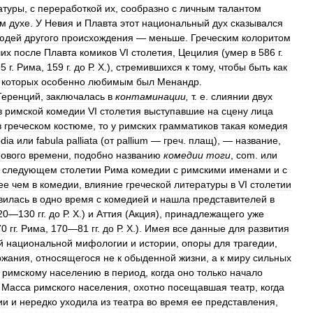
атуры
,
с
переработкой
их
,
сообразно
с
личным
талантом
ом
духе
.
У
Невия
и
Плавта
этот
национальный
дух
сказывался
юдей
другого
происхождения
—
меньше
.
Греческим
колоритом
ших
после
Плавта
комиков
VI
столетия
,
Цецилия
(
умер
в
586
г
.
95
г
.
Рима
,
159
г
.
до
Р
.
Х
.),
стремившихся
к
тому
,
чтобы
быть
как
которых
особенно
любимым
был
Менандр
.
Теренций
,
заключалась
в
контаминации
,
т
.
е
.
слиянии
двух
в
римской
комедии
VI
столетия
выступавшие
на
сцену
лица
в
греческом
костюме
,
то
у
римских
грамматиков
такая
комедия
dia
или
fabula
palliata
(
от
pallium
—
греч
.
плащ
), —
название
,
нового
времени
,
подобно
названию
комедии
тоги
,
com
.
или
следующем
столетии
Рима
комедии
с
римскими
именами
и
с
ее
чем
в
комедии
,
влияние
греческой
литературы
в
VI
столетии
вилась
в
одно
время
с
комедией
и
нашла
представителей
в
20
—
130
гг
.
до
Р
.
Х
.)
и
Аттия
(
Акция
),
принадлежащего
уже
70
гг
.
Рима
,
170
—
81
гг
.
до
Р
.
Х
.).
Имея
все
данные
для
развития
й
национальной
мифологии
и
истории
,
опоры
для
трагедии
,
ржания
,
относящегося
не
к
обыденной
жизни
,
а
к
миру
сильных
римскому
населению
в
период
,
когда
оно
только
начало
.
Масса
римского
населения
,
охотно
посещавшая
театр
,
когда
ии
и
нередко
уходила
из
театра
во
время
ее
представления
,