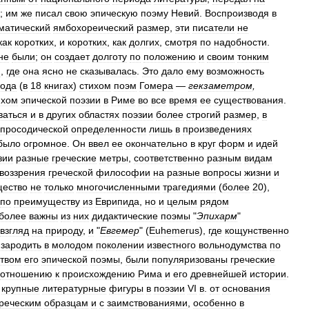
;
им
же
писал
свою
эпическую
поэму
Невий
.
Воспроизводя
в
матический
ямбохореический
размер
,
эти
писатели
не
как
коротких
,
и
коротких
,
как
долгих
,
смотря
по
надобности
.
не
были
;
он
создает
долготу
по
положению
и
своим
тонким
м
,
где
она
ясно
не
сказывалась
.
Это
дало
ему
возможность
ода
(
в
18
книгах
)
стихом
поэм
Гомера
—
гекзаметром
,
ихом
эпической
поэзии
в
Риме
во
все
время
ее
существования
.
ваться
и
в
других
областях
поэзии
более
строгий
размер
,
в
просодической
определенности
лишь
в
произведениях
было
огромное
.
Он
ввел
ее
окончательно
в
круг
форм
и
идей
зии
разные
греческие
метры
,
соответственно
разным
видам
воззрения
греческой
философии
на
разные
вопросы
жизни
и
ество
не
только
многочисленными
трагедиями
(
более
20
),
по
преимуществу
из
Еврипида
,
но
и
целым
рядом
более
важны
из
них
дидактические
поэмы
"
Эпихарм
"
взгляд
на
природу
,
и
"
Евгемер
" (
Euhemerus
),
где
кощунственно
зародить
в
молодом
поколении
известного
вольнодумства
по
ством
его
эпической
поэмы
,
были
популяризованы
греческие
отношению
к
происхождению
Рима
и
его
древнейшей
истории
.
крупные
литературные
фигуры
в
поэзии
VI
в
.
от
основания
греческим
образцам
и
с
заимствованиями
,
особенно
в