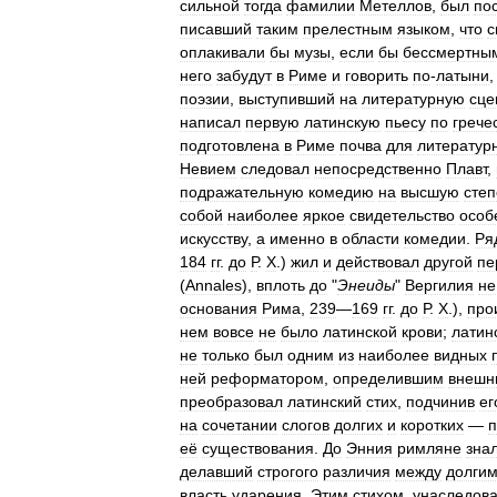
сильной
тогда
фамилии
Метеллов
,
был
по
писавший
таким
прелестным
языком
,
что
с
оплакивали
бы
музы
,
если
бы
бессмертны
него
забудут
в
Риме
и
говорить
по
-
латыни
поэзии
,
выступивший
на
литературную
сце
написал
первую
латинскую
пьесу
по
грече
подготовлена
в
Риме
почва
для
литератур
Невием
следовал
непосредственно
Плавт
,
подражательную
комедию
на
высшую
степ
собой
наиболее
яркое
свидетельство
особ
искусству
,
а
именно
в
области
комедии
.
Ря
184
гг
.
до
Р
.
Х
.)
жил
и
действовал
другой
пе
(
Annales
),
вплоть
до
"
Энеиды
"
Вергилия
не
основания
Рима
,
239
—
169
гг
.
до
Р
.
Х
.),
про
нем
вовсе
не
было
латинской
крови
;
латин
не
только
был
одним
из
наиболее
видных
ней
реформатором
,
определившим
внеш
преобразовал
латинский
стих
,
подчинив
ег
на
сочетании
слогов
долгих
и
коротких
—
п
её
существования
.
До
Энния
римляне
зна
делавший
строгого
различия
между
долги
власть
ударения
.
Этим
стихом
,
унаследов