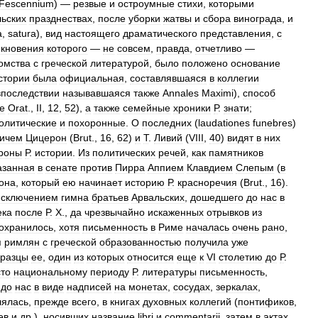
Fescennium
) —
резвые
и
остроумные
стихи
,
которыми
льских
празднествах
,
после
уборки
жатвы
и
сбора
винограда
,
и
а
,
satura
),
вид
настоящего
драматического
представления
,
с
икновения
которого
—
не
совсем
,
правда
,
отчетливо
—
омства
с
греческой
литературой
,
было
положено
основание
стории
была
официальная
,
составлявшаяся
в
коллегии
впоследствии
называвшаяся
также
Annales
Maximi
),
способ
e
Orat
.,
II
,
12
,
52
),
а
также
семейные
хроники
Р
.
знати
;
олитические
и
похоронные
.
О
последних
(
laudationes
funebres
)
ичем
Цицерон
(
Brut
.,
16
,
62
)
и
Т
.
Ливий
(
VIII
,
40
)
видят
в
них
роны
Р
.
истории
.
Из
политических
речей
,
как
памятников
азанная
в
сенате
против
Пирра
Аппием
Клавдием
Слепым
(
в
она
,
который
ею
начинает
историю
Р
.
красноречия
(
Brut
.,
16
).
исключением
гимна
братьев
Арвальских
,
дошедшего
до
нас
в
ека
после
Р
.
Х
.,
да
чрезвычайно
искаженных
отрывков
из
охранилось
,
хотя
письменность
в
Риме
началась
очень
рано
,
я
римлян
с
греческой
образованностью
получила
уже
разцы
ее
,
один
из
которых
относится
еще
к
VI
столетию
до
Р
.
сто
национальному
периоду
Р
.
литературы
письменность
,
до
нас
в
виде
надписей
на
монетах
,
сосудах
,
зеркалах
,
лялась
,
прежде
всего
,
в
книгах
духовных
коллегий
(
понтификов
,
ев
и
др
.),
носивших
название
libri
и
commentarii
,
затем
в
актах