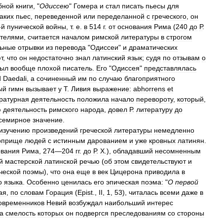
бной
книги
, "
Одиссею
"
Гомера
и
стал
писать
пьесы
для
аких
пьес
,
переведенной
или
переделанной
с
греческого
,
он
-
й
пунической
войны
,
т
.
е
.
в
514
г
.
от
основания
Рима
(
240
до
Р
.
ателями
,
считается
началом
римской
литературы
в
строгом
льные
отрывки
из
перевода
"
Одиссеи
"
и
драматических
т
,
что
он
недостаточно
знал
латинский
язык
;
судя
по
отзывам
о
ыл
вообще
плохой
писатель
.
Его
"
Одиссея
"
представлялась
d
Daedali
,
а
сочиненный
им
по
случаю
благоприятного
ый
гимн
вызывает
у
Т
.
Ливия
выражение:
abhorrens
et
ратурная
деятельность
положила
начало
перевороту
,
который
,
ю
деятельность
римского
народа
,
довел
Р
.
литературу
до
семирное
значение
.
изучению
произведений
греческой
литературы
немедленно
оприще
людей
с
истинным
дарованием
и
уже
кровных
латинян
.
ования
Рима
,
274
—
204
гг
.
до
Р
.
Х
.),
обладавший
несомненным
й
мастерской
латинской
речью
(
об
этом
свидетельствуют
и
ческой
поэмы
),
что
она
еще
в
век
Цицерона
приводила
в
о
языка
.
Особенно
ценилась
его
эпическая
поэма:
"
О
первой
ая
,
по
словам
Горация
(
Epist
.,
II
,
1
,
53
),
читалась
всеми
даже
в
овременников
Невий
возбуждал
наибольший
интерес
а
смелость
которых
он
подвергся
преследованиям
со
стороны