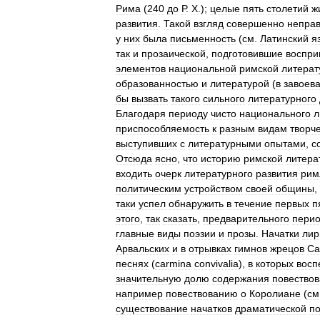
Рима
(
240
до
Р
.
Х
.);
целые
пять
столетий
ж
развития
.
Такой
взгляд
совершенно
непра
у
них
была
письменность
(
см
.
Латинский
я
так
и
прозаической
,
подготовившие
воспри
элементов
национальной
римской
литерат
образованностью
и
литературой
(
в
завоев
бы
вызвать
такого
сильного
литературного
Благодаря
периоду
чисто
национального
л
приспособляемость
к
разным
видам
творч
выступивших
с
литературными
опытами
,
с
Отсюда
ясно
,
что
историю
римской
литера
входить
очерк
литературного
развития
рим
политическим
устройством
своей
общины
,
таки
успел
обнаружить
в
течение
первых
п
этого
,
так
сказать
,
предварительного
пери
главные
виды
поэзии
и
прозы
.
Начатки
лир
Арвальских
и
в
отрывках
гимнов
жрецов
Са
песнях
(
carmina
convivalia
),
в
которых
восп
значительную
долю
содержания
повество
например
повествованию
о
Королиане
(
см
существование
начатков
драматической
по