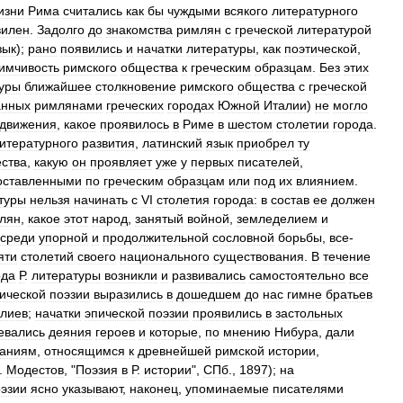
изни
Рима
считались
как
бы
чуждыми
всякого
литературного
вилен
.
Задолго
до
знакомства
римлян
с
греческой
литературой
зык
);
рано
появились
и
начатки
литературы
,
как
поэтической
,
имчивость
римского
общества
к
греческим
образцам
.
Без
этих
уры
ближайшее
столкновение
римского
общества
с
греческой
анных
римлянами
греческих
городах
Южной
Италии
)
не
могло
движения
,
какое
проявилось
в
Риме
в
шестом
столетии
города
.
итературного
развития
,
латинский
язык
приобрел
ту
ества
,
какую
он
проявляет
уже
у
первых
писателей
,
оставленными
по
греческим
образцам
или
под
их
влиянием
.
туры
нельзя
начинать
с
VI
столетия
города:
в
состав
ее
должен
лян
,
какое
этот
народ
,
занятый
войной
,
земледелием
и
среди
упорной
и
продолжительной
сословной
борьбы
,
все
-
яти
столетий
своего
национального
существования
.
В
течение
ода
Р
.
литературы
возникли
и
развивались
самостоятельно
все
ической
поэзии
выразились
в
дошедшем
до
нас
гимне
братьев
лиев
;
начатки
эпической
поэзии
проявились
в
застольных
евались
деяния
героев
и
которые
,
по
мнению
Нибура
,
дали
ваниям
,
относящимся
к
древнейшей
римской
истории
,
.
Модестов
, "
Поэзия
в
Р
.
истории
",
СПб
.,
1897
);
на
эзии
ясно
указывают
,
наконец
,
упоминаемые
писателями