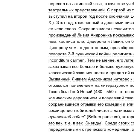
перевел
на
латинский
язык
,
в
качестве
уче
театральных
представлений
.
С
первой
из
т
выступил
на
второй
год
после
окончания
1
Х
.).
Этот
год
,
отмеченный
и
древними
пис
смысле
слова
.
Сохранившиеся
незначите
произведений
Ливия
Андроника
показываю
нем
,
как
писателе
,
Цицерона
и
Ливия
,
он
б
Цицерону
чем
-
то
допотопным
,
opus
aliquo
поворота
2
-
й
пунической
войны
религиозн
inconditum
carmen
.
Тем
не
менее
,
его
лите
захватывая
все
больше
и
больше
духовну
классической
законченности
и
придал
ей
в
Вызванный
Ливием
Андроником
интерес
к
отозвался
появлением
на
литературном
п
Таков
был
Гней
Невий
(
480
—
550
гг
.
от
осн
комическим
дарованием
и
владевший
тако
сохранившиеся
отрывки
его
комедий
и
эпи
восхищение
любителей
чистоты
латинског
пунической
войне
" (
Bellum
punicum
),
котор
его
век
,
т
.
е
.
в
век
"
Энеиды
".
Среди
своих
с
переделанными
с
греческого
комедиями
,
з