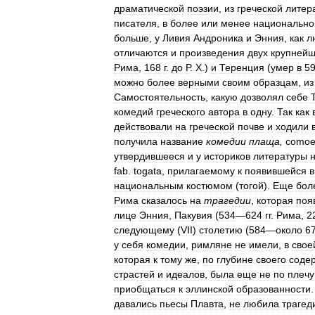
драматической
поэзии
,
из
греческой
литер
писателя
,
в
более
или
менее
национальн
больше
,
у
Ливия
Андроника
и
Энния
,
как
л
отличаются
и
произведения
двух
крупней
Рима
,
168
г
.
до
Р
.
Х
.)
и
Теренция
(
умер
в
5
можно
более
верными
своим
образцам
,
из
Самостоятельность
,
какую
дозволял
себе
комедий
греческого
автора
в
одну
.
Так
как
действовали
на
греческой
почве
и
ходили
получила
название
комедии
плаща
,
comoe
утвердившееся
и
у
историков
литературы
fab
.
togata
,
прилагаемому
к
появившейся
в
национальным
костюмом
(
тогой
).
Еще
бол
Рима
сказалось
на
трагедии
,
которая
поя
лице
Энния
,
Пакувия
(
534
—
624
гг
.
Рима
,
2
следующему
(
VII
)
столетию
(
584
—
около
6
у
себя
комедии
,
римляне
не
имели
,
в
свое
которая
к
тому
же
,
по
глубине
своего
соде
страстей
и
идеалов
,
была
еще
не
по
плечу
приобщаться
к
эллинской
образованности
давались
пьесы
Плавта
,
не
любила
трагед