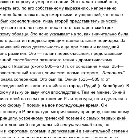
сажен
в
тюрьму
и
умер
в
изгнании
.
Этот
талантливый
поэт
,
мерть
его
,
по
его
собственному
выражению
,
непременно
м
подобало
плакать
над
смертными
,
и
уверявший
,
что
после
,
был
хронологически
лишь
второй
представитель
римской
ну
всего
пять
лет
спустя
после
того
,
как
тарентский
грек
скому
образцу
.
Это
ясно
указывает
на
то
,
как
значительно
была
ного
развития
предшествующим
национальным
периодом
.
За
начавший
свою
деятельность
еще
при
Невии
и
возведший
ень
развития
.
Это
—
талант
первоклассный
,
представивший
енной
способности
латинского
гения
к
драматическому
дом
с
Плавтом
(
около
500
—
570
гг
.
от
основания
Рима
,
254
—
рвостепенный
талант
,
эпическая
поэма
которого
, "
Летопись
"
знала
соперников
.
Это
был
Кв
.
Энний
(
515
—
585
гг
.
от
исходивший
из
южно
-
италийского
города
Рудий
(
в
Калабрии
).
В
скому
языку
он
выучился
впоследствии
.
Тем
не
менее
,
Энний
писателей
на
всем
протяжении
Р
.
литературы
,
но
и
сделался
в
нюю
форму
Р
.
поэзии
на
все
последующее
время
.
Он
о
новому
в
Р
.
литературе
метрическому
принципу
,
основанному
ринципу
,
усвоенному
греческой
поэзией
с
самых
первых
дней
ли
только
свой
национальный
сатурнический
стих
,
не
ми
и
короткими
слогами
и
допускавший
в
значительной
степени
анным
от
национального
периода
литературы
,
передал
на