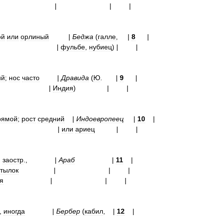
|
|
| |
ой
или
орлиный
|
Беджа
(
галле
,
|
8
|
|
|
фульбе
,
нубиец
)
|
|
ий
;
нос
часто
|
Дравида
(
Ю
.
|
9
|
|
Индия
)
| |
рямой
;
рост
средний
|
Индоевропеец
|
10
|
 |
|
или
ариец
| |
,
заостр
.,
|
Араб
|
11
|
атылок
|
| |
я
|
| |
,
иногда
|
Бербер
(
кабил
,
|
12
|