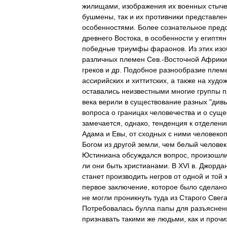
жилищами
,
изображения
их
военных
стыче
бушмены
,
так
и
их
противники
представле
особенностями
.
Более
сознательное
пред
древнего
Востока
,
в
особенности
у
египтян
победные
триумфы
фараонов
.
Из
этих
изо
различных
племен
Сев
.-
Восточной
Африки
греков
и
др
.
Подобное
разнообразие
плем
ассирийских
и
хиттитских
,
а
также
на
худо
оставались
неизвестными
многие
группы
п
века
верили
в
существование
разных
"
дивь
вопроса
о
границах
человечества
и
о
суще
замечается
,
однако
,
тенденция
к
отделен
Адама
и
Евы
,
от
сходных
с
ними
человеко
Богом
из
другой
земли
,
чем
белый
человек
Юстиниана
обсуждался
вопрос
,
произошл
ли
они
быть
христианами
.
В
XVI
в
.
Джорда
станет
производить
негров
от
одной
и
той
первое
заключение
,
которое
было
сделано
не
могли
проникнуть
туда
из
Старого
Свег
Потребовалась
булла
папы
для
разъяснен
признавать
такими
же
людьми
,
как
и
прочи