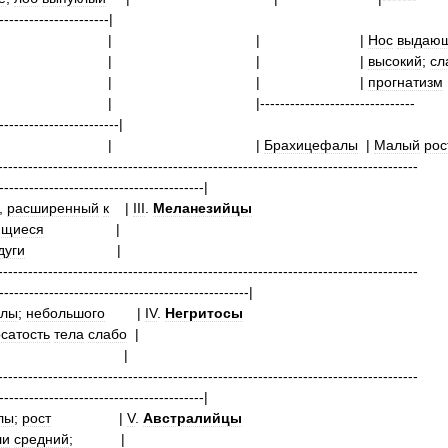
----------------------|
|
| | |
Нос
выдаю
|
| | |
высокий
;
сл
|
| | |
прогнатизм
|
| |-------------------------------
------------------------|
|
| |
Брахицефалы
|
Малый
рос
------------------------------------------------------------------------------------
-----------------------------------------|
,
расширенный
к
|
III
.
Меланезийцы
ющиеся
дуги
------------------------------------------------------------------------------------
--------------------------------------------------|
алы
;
небольшого
|
IV
.
Негритосы
сатость
тела
слабо
------------------------------------------------------------------------------------
-----------------------------------------|
лы
;
рост
|
V
.
Австралийцы
ли
средний
;