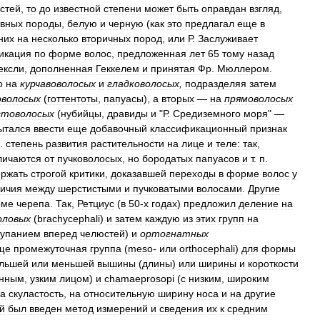
стей
,
то
до
известной
степени
может
быть
оправдан
взгляд
,
овных
породы
,
белую
и
черную
(
как
это
предлагал
еще
в
них
на
несколько
вторичных
пород
,
или
Р
.
Заслуживает
икация
по
форме
волос
,
предложенная
лет
65
тому
назад
ексли
,
дополненная
Геккелем
и
принятая
Фр
.
Мюллером
.
о
на
курчавоволосых
и
гладковолосых
,
подразделяя
затем
оволосых
(
готтентоты
,
папуасы
),
а
вторых
—
на
прямоволосых
стоволосых
(
нубийцы
,
дравиды
и
"
Р
.
Средиземного
моря
" —
ытался
ввести
еще
добавочный
классификационный
признак
.
степень
развития
растительности
на
лице
и
теле:
так
,
личаются
от
пучковолосых
,
но
бородатых
папуасов
и
т
.
п
.
ржать
строгой
критики
,
доказавшей
переходы
в
форме
волос
у
личия
между
шерстистыми
и
пучковатыми
волосами
.
Другие
рме
черепа
.
Так
,
Ретциус
(
в
50
-
х
годах
)
предложил
деление
на
оловых
(
brachycephali
)
и
затем
каждую
из
этих
групп
на
тупанием
вперед
челюстей
)
и
ортогнатных
ще
промежуточная
группа
(
meso
-
или
orthocephali
)
для
формы
льшей
или
меньшей
вышины
(
длины
)
или
ширины
и
короткости
нным
,
узким
лицом
)
и
chamaeprosopi
(
с
низким
,
широким
а
скуластость
,
на
относительную
ширину
носа
и
на
другие
й
был
введен
метод
измерений
и
сведения
их
к
средним