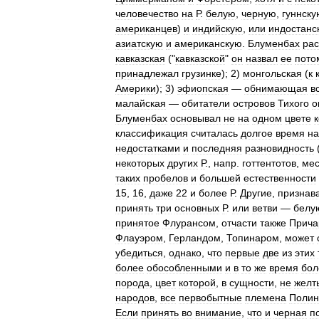
человечество
на
Р
.
белую
,
черную
,
гуннску
американцев
)
и
индийскую
,
или
индостанс
азиатскую
и
американскую
.
Блуменбах
ра
кавказская
("
кавказской
"
он
назвал
ее
пото
принадлежал
грузинке
);
2
)
монгольская
(
к
Америки
);
3
)
эфиопская
—
обнимающая
в
малайская
—
обитатели
островов
Тихого
о
Блуменбах
основывал
не
на
одном
цвете
классификация
считалась
долгое
время
на
недостатками
и
последняя
разновидность
некоторых
других
Р
.,
напр
.
готтентотов
,
мес
таких
пробелов
и
большей
естественности
15
,
16
,
даже
22
и
более
Р
.
Другие
,
признав
принять
три
основных
Р
.
или
ветви
—
белу
принятое
Флурансом
,
отчасти
также
Прича
Флауэром
,
Герландом
,
Топинаром
,
может
убедиться
,
однако
,
что
первые
две
из
этих
более
обособленными
и
в
то
же
время
бол
порода
,
цвет
которой
,
в
сущности
,
не
желт
народов
,
все
первобытные
племена
Полин
Если
принять
во
внимание
,
что
и
черная
п