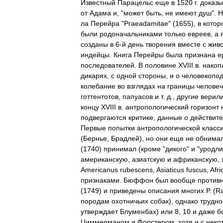
Известный
Парацельс
еще
в
1520
г
.
доказ
от
Адама
и
, "
может
быть
,
не
имеют
душ
".
Н
ла
Перейра
"
Praeadamitae
" (
1655
),
в
котор
были
родоначальниками
только
евреев
,
а
созданы
в
6
-
й
день
творения
вместе
с
жив
индейцы
.
Книга
Перейры
была
признана
е
последователей
.
В
половине
XVIII
в
.
накоп
дикарях
,
с
одной
стороны
,
и
о
человекопо
колебание
во
взглядах
на
границы
человеч
готтентотов
,
папуасов
и
т
.
д
.,
другие
верил
концу
XVIII
в
.
антропологический
горизонт
подвергаются
критике
,
данные
о
действит
Первые
попытки
антропологической
класс
(
Бернье
,
Брадлей
),
но
они
еще
не
обнима
(
1740
)
принимал
(
кроме
"
дикого
"
и
"
уродли
американскую
,
азиатскую
и
африканскую
,
Americanus
rubescens
,
Asiaticus
fuscus
,
Afr
признаками
.
Бюффон
был
вообще
против
(
1749
)
и
приведены
описания
многих
Р
. (
R
породам
охотничьих
собак
),
однако
трудно
утверждает
Блуменбах
)
или
8
,
10
и
даже
б
Циммерманом
и
Форстером
,
хотя
и
с
неко