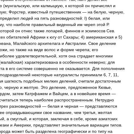
ю
(
мунгальскую
,
или
калмыцкую
,
к
которой
он
причислял
и
кую
;
Форстер
,
известный
путешественник
—
на
белую
,
черную
,
спределил
людей
на
пять
разновидностей:
I
)
белая
,
или
му
,
что
наиболе
правильный
виденный
им
череп
этой
Р
.
которой
он
отнес
также
лопарей
,
финнов
и
эскимосов
Сев
.
сех
обитателей
Африки
к
югу
от
Сахары
;
4
)
американская
и
5
)
кеана
,
Малайского
архипелага
и
Австралии
.
Свое
деление
кожи
,
но
также
на
виде
волос
и
форме
черепа
;
его
иболее
удовлетворительной
,
хотя
она
страдает
многими
(
малайская
)
характеризована
в
особенности
неверно
;
для
та
в
его
системе
совершенно
не
оказывается
.
Для
пополнения
подразделений
некоторые
натуралисты
принимали
6
,
7
,
11
,
ая
шаткость
подобных
мелких
делений
,
считали
достаточным
ю
,
черную
и
желтую
.
Это
деление
,
предложенное
Кювье
,
рдом
,
затем
Катрфажем
и
Вайцем
,
а
в
новейшее
время
—
считаться
теперь
наиболее
распространенным
.
Нетрудно
трех
разновидностей
—
белая
и
черная
—
представляются
ее
оправдывающими
свое
название
,
чем
третья
,
желтая
ый
,
а
смуглый
,
и
которая
,
заключая
в
себе
,
кроме
азиатских
езии
и
Америки
,
представляет
значительные
вариации
типов
.
орода
может
быть
разделена
географически
и
по
типу
на