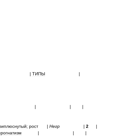
|
|
ТИПЫ
|
|
|
| |
риплюснутый
;
рост
|
Негр
|
2
|
прогнатизм
|
| |