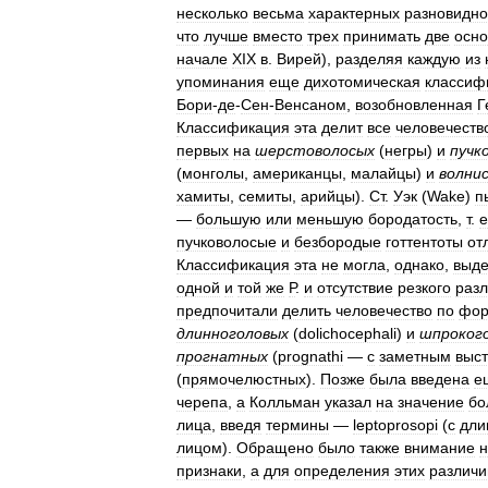
несколько
весьма
характерных
разновидно
что
лучше
вместо
трех
принимать
две
осн
начале
XIX
в
.
Вирей
),
разделяя
каждую
из
упоминания
еще
дихотомическая
классиф
Бори
-
де
-
Сен
-
Венсаном
,
возобновленная
Г
Классификация
эта
делит
все
человечеств
первых
на
шерстоволосых
(
негры
)
и
пучк
(
монголы
,
американцы
,
малайцы
)
и
волни
хамиты
,
семиты
,
арийцы
).
Ст
.
Уэк
(
Wake
)
п
—
большую
или
меньшую
бородатость
,
т
.
е
пучковолосые
и
безбородые
готтентоты
от
Классификация
эта
не
могла
,
однако
,
выде
одной
и
той
же
Р
.
и
отсутствие
резкого
раз
предпочитали
делить
человечество
по
фо
длинноголовых
(
dolichocephali
)
и
шпроког
прогнатных
(
prognathi
—
с
заметным
выс
(
прямочелюстных
).
Позже
была
введена
е
черепа
,
а
Колльман
указал
на
значение
бо
лица
,
введя
термины
—
leptoprosopi
(
с
дли
лицом
).
Обращено
было
также
внимание
н
признаки
,
а
для
определения
этих
различи