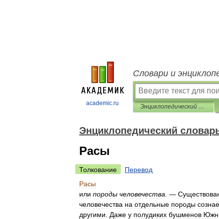
Словари и энциклоп
academic.ru
Энциклопедический словарь Ф.А. Брокгауза и И.А. Ефрона
Энциклопедический словарь 
Расы
Толкование
Перевод
Расы
или
породы
человечества
.
—
Существова
человечества
на
отдельные
породы
сознае
другими
.
Даже
у
полудиких
бушменов
Южн