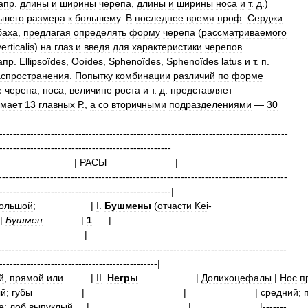
апр
.
длины
и
ширины
черепа
,
длины
и
ширины
носа
и
т
.
д
.)
ьшего
размера
к
большему
.
В
последнее
время
проф
.
Серджи
баха
,
предлагая
определять
форму
черепа
(
рассматриваемого
verticalis
)
на
глаз
и
введя
для
характеристики
черепов
апр
.
Ellipsoïdes
,
Ooïdes
,
Sphenoïdes
,
Sphenoïdes
latus
и
т
.
п
.
аспространения
.
Попытку
комбинации
различий
по
форме
е
черепа
,
носа
,
величине
роста
и
т
.
д
.
представляет
мает
13
главных
Р
.,
а
со
вторичными
подразделениями
—
30
------------------------------------------------------------------------------------
--------------------------------------------------
|
|
РАСЫ
------------------------------------------------------------------------------------
--------------------------------------------------|
ольшой
;
|
I
.
Бушмены
(
отчасти
Kei
-
|
Бушмен
|
1
|
.
------------------------------------------------------------------------------------
----------------------------------------------|
й
,
прямой
или
|
II
.
Негры
|
Долихоцефалы
|
Нос
п
ый
;
губы
| | |
средний
;
е
;
лоб
выпуклый
| | |-------