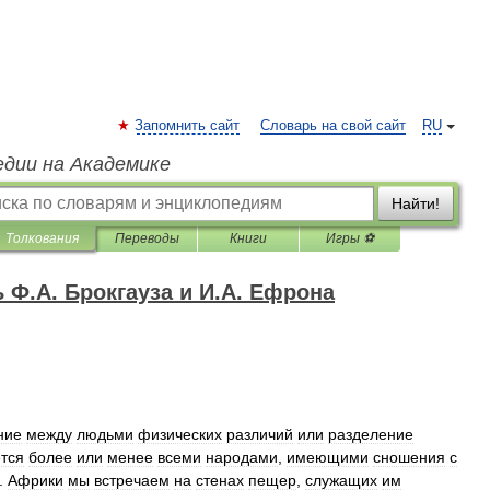
Запомнить сайт
Словарь на свой сайт
RU
едии на Академике
Найти!
Толкования
Переводы
Книги
Игры ⚽
Ф.А. Брокгауза и И.А. Ефрона
ние
между
людьми
физических
различий
или
разделение
тся
более
или
менее
всеми
народами
,
имеющими
сношения
с
.
Африки
мы
встречаем
на
стенах
пещер
,
служащих
им