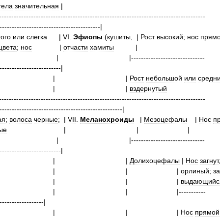
тела
значительная
------------------------------------------------------------------------------------
-----------------------------------------|
того
или
слегка
|
VI
.
Эфиопы
(
кушиты
,
|
Рост
высокий
;
нос
прям
цвета
;
нос
|
отчасти
хамиты
| |------------------------------
-------------------------|
|
| |
Рост
небольшой
или
средн
|
| |
вздернутый
------------------------------------------------------------------------------------
--------------------------------------------------|
ая
;
волоса
черные
;
|
VII
.
Меланохроиды
|
Мезоцефалы
|
Нос
п
ые
| |
|
| |------------------------------
-------------------------|
|
| |
Долихоцефалы
|
Нос
загнут
|
| | |
орлиный
;
з
|
| | |
выдающийс
|
| | |-----------
------------------|
|
| | |
Нос
прямой