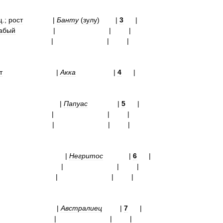
щ
.;
рост
|
Банту
(
зулу
) |
3
|
абый
|
| |
|
| |
т
|
Акка
|
4
|
|
Папуас
|
5
|
|
|
| |
|
|
| |
|
Негритос
|
6
|
|
|
| |
|
|
| |
|
Австралиец
|
7
|
|
|
| |