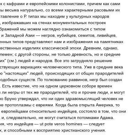
к
с
кафрами
и
европейскими
колонистами
,
причем
как
сами
ны
весьма
натурально
,
со
всеми
характерными
расовыми
их
ставление
о
Р
.
типах
мы
находим
у
культурных
народов
,
изображавших
на
стенах
монументальных
построек
бражений
мы
можем
наглядно
ознакомиться
с
типом
и
Западной
Азии
—
негров
,
нубийцев
,
семитов
,
ливийцев
,
енных
типов
представляют
нам
и
изображения
на
памятниках
жественных
изделиях
классической
эпохи
.
Древним
,
однако
,
лемен
;
с
другой
стороны
,
не
только
древность
,
но
и
средние
их
" (
см
.)
людей
и
народов
.
Все
это
затрудняло
решение
ствующих
вариациях
человеческого
типа
.
Уже
в
средние
века
ию
"
настоящих
"
людей
,
происходящих
от
общих
прародителей
подобных
существ
.
По
толкованию
раввинов
,
негр
был
создан
.
Есть
известие
,
что
на
одном
церковном
соборе
времен
и
ли
негры
от
тех
же
прародителей
,
что
и
прочие
люди
,
и
могут
но
Бруно
утверждал
,
что
ни
один
здравомыслящий
человек
не
же
протоплазмы
с
евреями
.
Когда
была
открыта
Америка
,
то
европейцами
относительно
индейцев
,
состояло
в
том
,
что
они
а
и
,
следовательно
,
не
могут
считаться
потомками
Адама
.
ия
,
что
индейцев
—
ut
pote
veros
homines
—
следует
х
,
и
способными
к
восприятию
христианского
учения
.