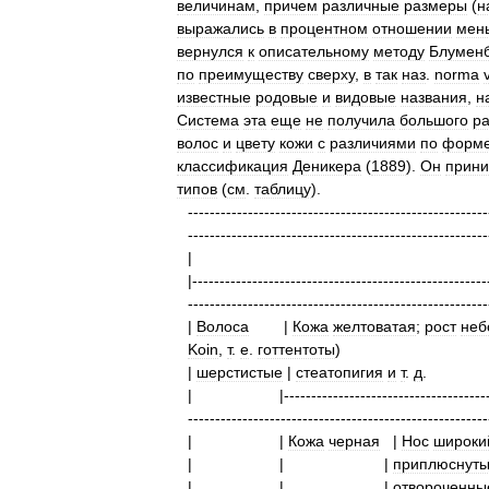
величинам
,
причем
различные
размеры
(
н
выражались
в
процентном
отношении
мен
вернулся
к
описательному
методу
Блумен
по
преимуществу
сверху
,
в
так
наз
.
norma
известные
родовые
и
видовые
названия
,
н
Система
эта
еще
не
получила
большого
р
волос
и
цвету
кожи
с
различиями
по
форм
классификация
Деникера
(
1889
).
Он
прини
типов
(
см
.
таблицу
).
-------------------------------------------------------
-------------------------------------------------------
|------------------------------------------------------
-------------------------------------------------------
|
Волоса
|
Кожа
желтоватая
;
рост
неб
Koin
,
т
.
е
.
готтентоты
)
|
шерстистые
|
стеатопигия
и
т
.
д
|
|-------------------------------------
-------------------------------------------------------
|
|
Кожа
черная
|
Нос
широки
|
|
|
приплюснут
|
|
|
отвороченны