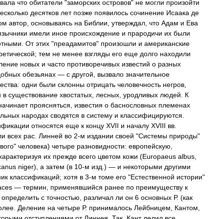
ывала
что
обитатели
"
заморских
островов
"
не
могли
произойти
есколько
десятков
лет
позже
появилось
сочинение
Исаака
де
ом
автор
,
основываясь
на
Библии
,
утверждал
,
что
Адам
и
Ева
язычники
имели
иное
происхождение
и
прародичи
их
были
отными
.
От
этих
"
преадамитов
"
произошли
и
американские
ретической
;
тем
не
менее
взгляды
его
еще
долго
находили
ление
новых
и
часто
противоречивых
известий
о
разных
добных
обезьянах
—
с
другой
,
вызвало
значительное
ества:
одни
были
склонны
отрицать
человечность
негров
,
и
в
существование
хвостатых
,
лесных
,
уродливых
людей
.
К
начинает
проясняться
,
известия
о
баснословных
племенах
ельных
народах
сводятся
в
систему
и
классифицируются
.
ификации
относятся
еще
к
концу
XVII
и
началу
XVIII
вв
.
ли
всех
рас
.
Линней
во
2
-
м
издании
своей
"
Системы
природы
"
вого
"
человека
)
четыре
разновидности:
европейскую
,
характеризуя
их
прежде
всего
цветом
кожи
(
Europaeus
albus
,
icanus
niger
),
а
затем
(
в
10
-
м
изд
.) —
и
некоторыми
другими
ник
классификаций
;
хотя
в
3
-
м
томе
его
"
Естественной
истории
"
aces
—
термин
,
применявшийся
ранее
по
преимуществу
к
определить
с
точностью
,
различал
ли
он
6
основных
Р
. (
как
олее
.
Деление
на
четыре
Р
.
принималось
Лейбницем
,
Кантом
,
торыми
отступлениями
от
Линнея
.
Так
,
Кант
делил
все