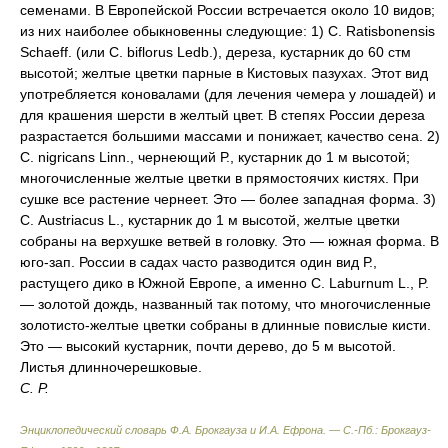
семенами. В Европейской России встречается около 10 видов;
из них наиболее обыкновенны следующие: 1) С. Ratisbonensis
Schaeff. (или С. biflorus Ledb.), дереза, кустарник до 60 стм
высотой; желтые цветки парные в Кистовых пазухах. Этот вид
употребляется коновалами (для лечения чемера у лошадей) и
для крашения шерсти в желтый цвет. В степях России дереза
разрастается большими массами и понижает, качество сена. 2)
С. nigricans Linn., чернеющий Р., кустарник до 1 м высотой;
многочисленные желтые цветки в прямостоячих кистях. При
сушке все растение чернеет. Это — более западная форма. 3)
С. Austriacus L., кустарник до 1 м высотой, желтые цветки
собраны на верхушке ветвей в головку. Это — южная форма. В
юго-зап. России в садах часто разводится один вид Р.,
растущего дико в Южной Европе, а именно С. Laburnum L., P.
— золотой дождь, названный так потому, что многочисленные
золотисто-желтые цветки собраны в длинные повислые кисти.
Это — высокий кустарник, почти дерево, до 5 м высотой.
Листья длинночерешковые.
С. Р.
Энциклопедический словарь Ф.А. Брокгауза и И.А. Ефрона. — С.-Пб.: Брокгауз-