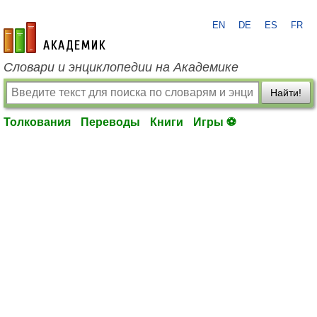
EN
DE
ES
FR
academic.ru
Словари и энциклопедии на Академике
Найти!
Толкования
Переводы
Книги
Игры ⚽