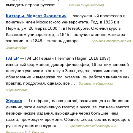
выходить первая русская… …
Москва (энциклопедия)
Киттары, Модест Яковлевич
— заслуженный профессор и
почетный член Московского университета. Род. в 1825 г. в
Перми, ум. 28 марта 1880 г., в Петербурге. Окончил курс в
Казанском университете, в 1845 г. получил степень магистра
зоологии, а в 1848 г. степень доктора… …
Большая биографическая
энциклопедия
ГАГЕР
— ГАГЕР, Герман (Hermann Hager, 1816 1897),
известный фармацевт, доктор философии; 16 летним юношей
поступил учеником в аптеку в Зальцведеле; закончив фарм.
образование и выдержав гос. экзамен, он работал вначале как
практик, продолжая, однако, все …
Большая медицинская
энциклопедия
Журнал
— I от франц. слова journal, означающего собственно
дневник, затем ежедневную газету; в русск. яз. так называются
периодические издания, выходящие через большие, чем
газета, промежутки времени. Общего слова, соответствующего
русскому понятию журнал …
Энциклопедический словарь Ф.А.
Брокгауза и И.А. Ефрона