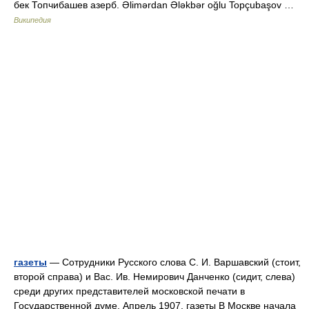
бек Топчибашев азерб. Əlimərdan Ələkbər oğlu Topçubaşov …
Википедия
газеты
— Сотрудники Русского слова С. И. Варшавский (стоит,
второй справа) и Вас. Ив. Немирович Данченко (сидит, слева)
среди других представителей московской печати в
Государственной думе. Апрель 1907. газеты В Москве начала