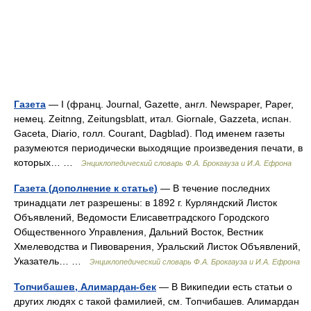
Газета
— I (франц. Journal, Gazette, англ. Newspaper, Paper,
немец. Zeitnng, Zeitungsblatt, итал. Giornale, Gazzeta, испан.
Gaceta, Diario, голл. Courant, Dagblad). Под именем газеты
разумеются периодически выходящие произведения печати, в
которых… …
Энциклопедический словарь Ф.А. Брокгауза и И.А. Ефрона
Газета (дополнение к статье)
— В течение последних
тринадцати лет разрешены: в 1892 г. Курляндский Листок
Объявлений, Ведомости Елисаветградского Городского
Общественного Управления, Дальний Восток, Вестник
Хмелеводства и Пивоварения, Уральский Листок Объявлений,
Указатель… …
Энциклопедический словарь Ф.А. Брокгауза и И.А. Ефрона
Топчибашев, Алимардан-бек
— В Википедии есть статьи о
других людях с такой фамилией, см. Топчибашев. Алимардан