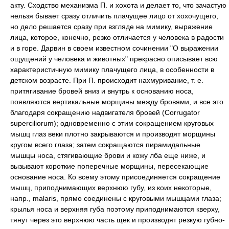
акту. Сходство механизма П. и хохота и делает то, что зачастую
нельзя бывает сразу отличить плачущее лицо от хохочущего,
но дело решается сразу при взгляде на мимику, выражение
лица, которое, конечно, резко отличается у человека в радости
и в горе. Дарвин в своем известном сочинении "О выражении
ощущений у человека и животных" прекрасно описывает всю
характеристичную мимику плачущего лица, в особенности в
детском возрасте. При П. происходит нахмуривание, т. е.
притягивание бровей вниз и внутрь к основанию носа,
появляются вертикальные морщины между бровями, и все это
благодаря сокращению надвигателя бровей (Corrugator
superciliorum); одновременно с этим сокращением круговых
мышц глаз веки плотно закрываются и производят морщины
кругом всего глаза; затем сокращаются пирамидальные
мышцы носа, стягивающие брови и кожу лба еще ниже, и
вызывают короткие поперечные морщины, пересекающие
основание носа. Ко всему этому присоединяется сокращение
мышц, приподнимающих верхнюю губу, из коих некоторые,
напр., malaris, прямо соединены с круговыми мышцами глаза;
крылья носа и верхняя губа поэтому приподнимаются кверху,
тянут через это верхнюю часть щек и производят резкую губно-