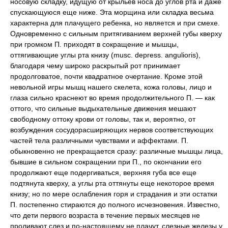
носовую складку, идущую от крыльев носа до углов рта и даже
спускающуюся еще ниже. Эта морщина или складка весьма
характерна для плачущего ребенка, но является и при смехе.
Одновременно с сильным притягиванием верхней губы кверху
при громком П. приходят в сокращение и мышцы,
оттягивающие углы рта книзу (musc. depress. angulioris),
благодаря чему широко раскрытый рот принимает
продолговатое, почти квадратное очертание. Кроме этой
невольной игры мышц нашего скелета, кожа головы, лицо и
глаза сильно краснеют во время продолжительного П. — как
оттого, что сильные выдыхательные движения мешают
свободному оттоку крови от головы, так и, вероятно, от
возбуждения сосудорасширяющих нервов соответствующих
частей тела различными чувствами и аффектами. П.
обыкновенно не прекращается сразу: различные мышцы лица,
бывшие в сильном сокращении при П., по окончании его
продолжают еще подергиваться, верхняя губа все еще
подтянута кверху, а углы рта оттянуты еще некоторое время
книзу; но по мере ослабления горя и страдания и эти остатки
П. постепенно стираются до полного исчезновения. Известно,
что дети первого возраста в течение первых месяцев не
проливают слез и по-настоящему не плачут, слезные железы у