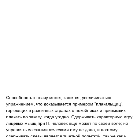
Способность к плачу может, кажется, увеличиваться
упражнением, что доказывается примером "плакальщиц",
горюющих в различных странах о покойниках и привыкших
плакать по заказу, когда угодно. Сдерживать характерную игру
лицевых мышц при П. человек еще может по своей воле; но
управлять слезными железами ему не дано, и поэтому
сдерживать слезы является тщетной попыткой, так же как и