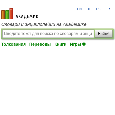
EN
DE
ES
FR
academic.ru
Словари и энциклопедии на Академике
Найти!
Толкования
Переводы
Книги
Игры ⚽