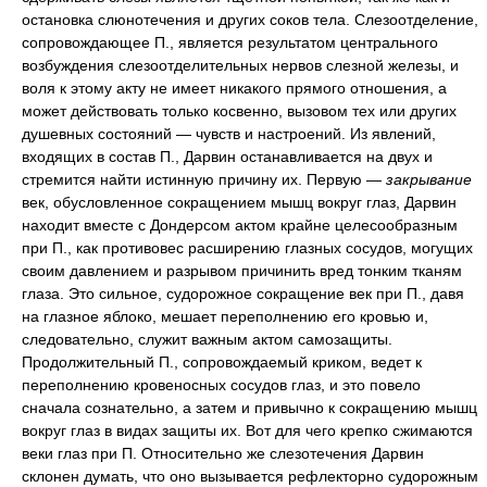
остановка слюнотечения и других соков тела. Слезоотделение,
сопровождающее П., является результатом центрального
возбуждения слезоотделительных нервов слезной железы, и
воля к этому акту не имеет никакого прямого отношения, а
может действовать только косвенно, вызовом тех или других
душевных состояний — чувств и настроений. Из явлений,
входящих в состав П., Дарвин останавливается на двух и
стремится найти истинную причину их. Первую —
закрывание
век, обусловленное сокращением мышц вокруг глаз, Дарвин
находит вместе с Дондерсом актом крайне целесообразным
при П., как противовес расширению глазных сосудов, могущих
своим давлением и разрывом причинить вред тонким тканям
глаза. Это сильное, судорожное сокращение век при П., давя
на глазное яблоко, мешает переполнению его кровью и,
следовательно, служит важным актом самозащиты.
Продолжительный П., сопровождаемый криком, ведет к
переполнению кровеносных сосудов глаз, и это повело
сначала сознательно, а затем и привычно к сокращению мышц
вокруг глаз в видах защиты их. Вот для чего крепко сжимаются
веки глаз при П. Относительно же слезотечения Дарвин
склонен думать, что оно вызывается рефлекторно судорожным