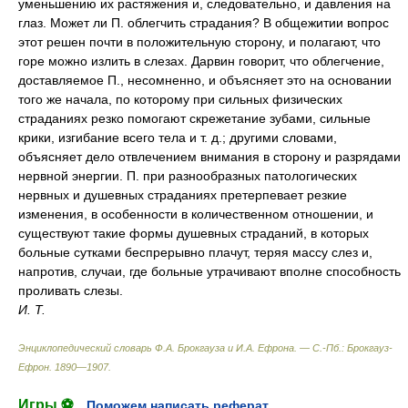
уменьшению их растяжения и, следовательно, и давления на
глаз. Может ли П. облегчить страдания? В общежитии вопрос
этот решен почти в положительную сторону, и полагают, что
горе можно излить в слезах. Дарвин говорит, что облегчение,
доставляемое П
., несомненно, и объясняет это на основании
того же начала, по которому при сильных физических
страданиях резко помогают скрежетание зубами, сильные
крики, изгибание всего тела и т. д.; другими словами,
объясняет дело отвлечением внимания в сторону и разрядами
нервной энергии. П. при разнообразных патологических
нервных и душевных страданиях претерпевает резкие
изменения, в особенности в количественном отношении, и
существуют такие формы душевных страданий, в которых
больные сутками беспрерывно плачут, теряя массу слез и,
напротив, случаи, где больные утрачивают вполне способность
проливать слезы.
И. Т.
Энциклопедический словарь Ф.А. Брокгауза и И.А. Ефрона. — С.-Пб.: Брокгауз-
Ефрон
.
1890—1907
.
Игры ⚽
Поможем написать реферат