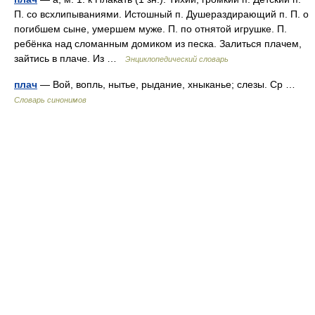
П. со всхлипываниями. Истошный п. Душераздирающий п. П. о
погибшем сыне, умершем муже. П. по отнятой игрушке. П.
ребёнка над сломанным домиком из песка. Залиться плачем,
зайтись в плаче. Из …
Энциклопедический словарь
плач
— Вой, вопль, нытье, рыдание, хныканье; слезы. Ср …
Словарь синонимов