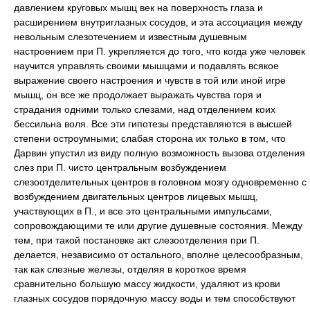
давлением круговых мышц век на поверхность глаза и
расширением внутриглазных сосудов, и эта ассоциация между
невольным слезотечением и известным душевным
настроением при П. укрепляется до того, что когда уже человек
научится управлять своими мышцами и подавлять всякое
выражение своего настроения и чувств в той или иной игре
мышц, он все же продолжает выражать чувства горя и
страдания одними только слезами, над отделением коих
бессильна воля. Все эти гипотезы представляются в высшей
степени остроумными; слабая сторона их только в том, что
Дарвин упустил из виду полную возможность вызова отделения
слез при П. чисто центральным возбуждением
слезоотделительных центров в головном мозгу одновременно с
возбуждением двигательных центров лицевых мышц,
участвующих в П., и все это центральными импульсами,
сопровождающими те или другие душевные состояния. Между
тем, при такой постановке акт слезоотделения при П.
делается, независимо от остального, вполне целесообразным,
так как слезные железы, отделяя в короткое время
сравнительно большую массу жидкости, удаляют из крови
глазных сосудов порядочную массу воды и тем способствуют