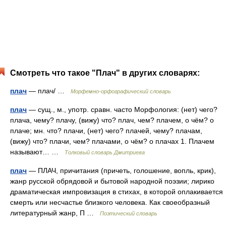
Смотреть что такое "Плач" в других словарях:
плач
— плач/ …
Морфемно-орфографический словарь
плач
— сущ., м., употр. сравн. часто Морфология: (нет) чего?
плача, чему? плачу, (вижу) что? плач, чем? плачем, о чём? о
плаче; мн. что? плачи, (нет) чего? плачей, чему? плачам,
(вижу) что? плачи, чем? плачами, о чём? о плачах 1. Плачем
называют… …
Толковый словарь Дмитриева
плач
— ПЛАЧ, причитания (причеть, голошение, вопль, крик),
жанр русской обрядовой и бытовой народной поэзии; лирико
драматическая импровизация в стихах, в которой оплакивается
смерть или несчастье близкого человека. Как своеобразный
литературный жанр, П …
Поэтический словарь