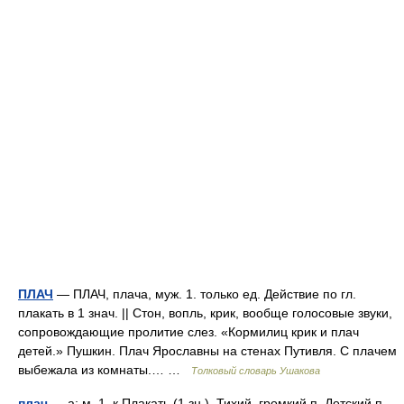
ПЛАЧ
— ПЛАЧ, плача, муж. 1. только ед. Действие по гл.
плакать в 1 знач. || Стон, вопль, крик, вообще голосовые звуки,
сопровождающие пролитие слез. «Кормилиц крик и плач
детей.» Пушкин. Плач Ярославны на стенах Путивля. С плачем
выбежала из комнаты.… …
Толковый словарь Ушакова
плач
— а; м. 1. к Плакать (1 зн.). Тихий, громкий п. Детский п.