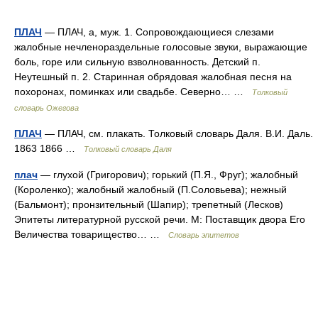
ПЛАЧ
— ПЛАЧ, а, муж. 1. Сопровождающиеся слезами
жалобные нечленораздельные голосовые звуки, выражающие
боль, горе или сильную взволнованность. Детский п.
Неутешный п. 2. Старинная обрядовая жалобная песня на
похоронах, поминках или свадьбе. Северно… …
Толковый
словарь Ожегова
ПЛАЧ
— ПЛАЧ, см. плакать. Толковый словарь Даля. В.И. Даль.
1863 1866 …
Толковый словарь Даля
плач
— глухой (Григорович); горький (П.Я., Фруг); жалобный
(Короленко); жалобный жалобный (П.Соловьева); нежный
(Бальмонт); пронзительный (Шапир); трепетный (Лесков)
Эпитеты литературной русской речи. М: Поставщик двора Его
Величества товарищество… …
Словарь эпитетов