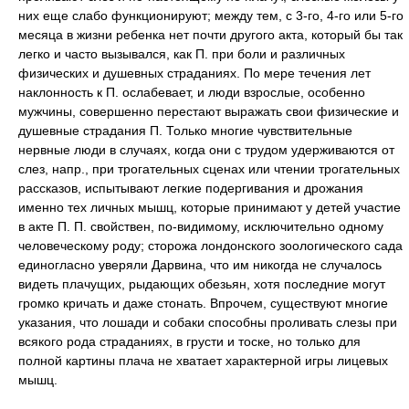
них еще слабо функционируют; между тем, с 3-го, 4-го или 5-го
месяца в жизни ребенка нет почти другого акта, который бы так
легко и часто вызывался, как П. при боли и различных
физических и душевных страданиях. По мере течения лет
наклонность к П. ослабевает, и люди взрослые, особенно
мужчины, совершенно перестают выражать свои физические и
душевные страдания П. Только многие чувствительные
нервные люди в случаях, когда они с трудом удерживаются от
слез, напр., при трогательных сценах или чтении трогательных
рассказов, испытывают легкие подергивания и дрожания
именно тех личных мышц, которые принимают у детей участие
в акте П. П. свойствен, по-видимому, исключительно одному
человеческому роду; сторожа лондонского зоологического сада
единогласно уверяли Дарвина, что им никогда не случалось
видеть плачущих, рыдающих обезьян, хотя последние могут
громко кричать и даже стонать. Впрочем, существуют многие
указания, что лошади и собаки способны проливать слезы при
всякого рода страданиях, в грусти и тоске, но только для
полной картины плача не хватает характерной игры лицевых
мышц.