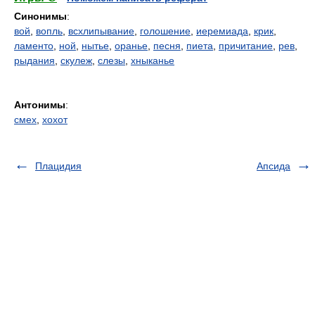
Синонимы
:
вой
,
вопль
,
всхлипывание
,
голошение
,
иеремиада
,
крик
,
ламенто
,
ной
,
нытье
,
оранье
,
песня
,
пиета
,
причитание
,
рев
,
рыдания
,
скулеж
,
слезы
,
хныканье
Антонимы
:
смех
,
хохот
Плацидия
Апсида