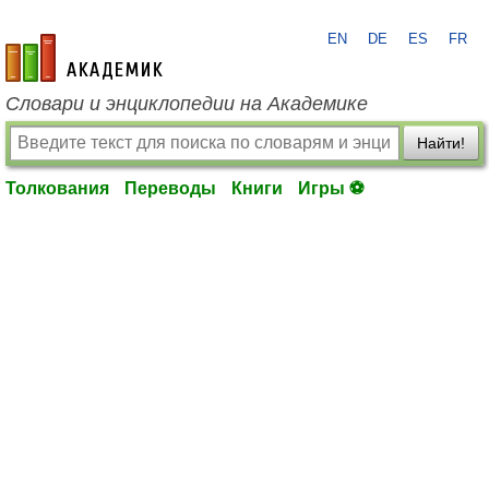
EN
DE
ES
FR
academic.ru
Словари и энциклопедии на Академике
Найти!
Толкования
Переводы
Книги
Игры ⚽