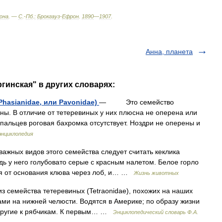
она
. —
С
.-
Пб
.
:
Брокгауз
-
Ефрон
.
1890
—
1907
.
Анна, планета
гинская" в других словарях:
hasianidae, или Pavonidae)
— Это семейство
ны. В отличие от тетеревиных у них плюсна не оперена или
 пальцев роговая бахромка отсутствует. Ноздри не оперены и
энциклопедия
ых видов этого семейства следует считать кеклика
рудь у него голубовато серые с красным налетом. Белое горло
ая от основания клюва через лоб, и… …
Жизнь животных
з семейства тетеревиных (Tetraonidae), похожих на наших
ами на нижней челюсти. Водятся в Америке; по образу жизни
 другие к рябчикам. К первым… …
Энциклопедический словарь Ф.А.