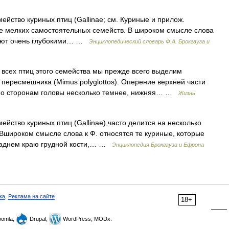
ейство куриных птиц (Gallinae; см. Куриные и прилож.
лее мелких самостоятельных семейств. В широком смысле слова
адают очень глубокими… …
Энциклопедический словарь Ф.А. Брокгауза и
х птиц этого семейства мы прежде всего выделим
 пересмешника (Mimus polyglottos). Оперение верхней части
е по сторонам головы несколько темнее, нижняя… …
Жизнь
йство куриных птиц (Gallinae),часто делится на несколько
Вшироком смысле слова к Ф. относятся те куриные, которые
 заднем краю грудной кости,… …
Энциклопедия Брокгауза и Ефрона
ка
,
Реклама на сайте
18+
omla,
Drupal,
WordPress, MODx.