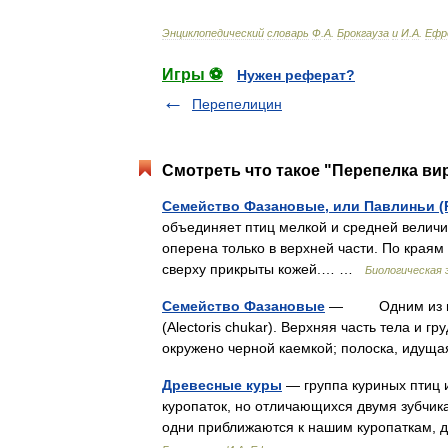
Энциклопедический
словарь
Ф
.
А
.
Брокгауза
и
И
.
А
.
Ефр
Игры ⚽
Нужен реферат?
Перепелицин
Смотреть что такое "Перепелка вир
Семейство Фазановые, или Павлиньи (P
объединяет птиц мелкой и средней величи
оперена только в верхней части. По краям
сверху прикрыты кожей.… …
Биологическая 
Семейство Фазановые
— Одним из важн
(Alectoris chukar). Верхняя часть тела и г
окружено черной каемкой; полоска, идущ
Древесные куры
— группа куриных птиц и
куропаток, но отличающихся двумя зубчик
одни приближаются к нашим куропаткам,