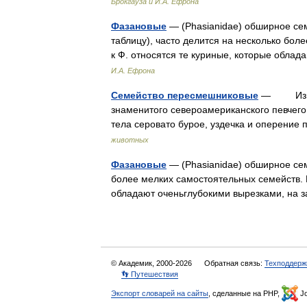
Брокгауза и И.А. Ефрона
Фазановые
— (Phasianidae) обширное сем
таблицу), часто делится на несколько бо
к Ф. относятся те куриные, которые обл
И.А. Ефрона
Семейство пересмешниковые
— Из все
знаменитого североамериканского певчего
тела серовато бурое, уздечка и оперени
животных
Фазановые
— (Phasianidae) обширное семе
более мелких самостоятельных семейств. 
обладают оченьглубокими вырезками, на
© Академик, 2000-2026
Обратная связь:
Техподдерж
👣 Путешествия
Экспорт словарей на сайты
, сделанные на PHP,
Jo