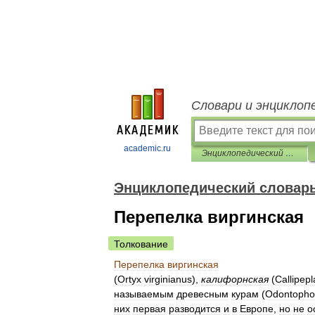
Словари и энциклоп
academic.ru
Энциклопедический словарь Ф.А. Брокгауза и И.А. Ефрона
Энциклопедический словарь 
Перепелка виргинская
Толкование
Перепелка
виргинская
(
Ortyx
virginianus
),
калифорнская
(
Callipepl
называемым
древесным
курам
(
Odontopho
них
первая
разводится
и
в
Европе
,
но
не
о