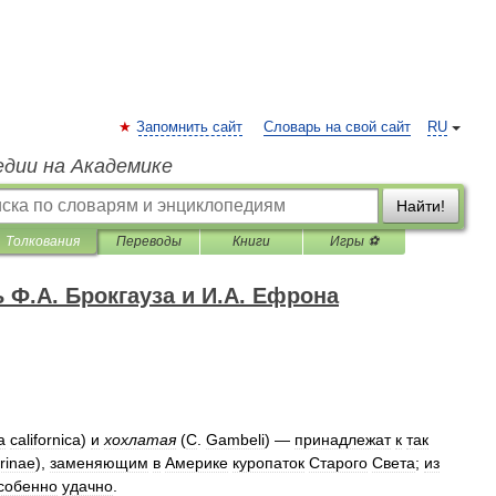
Запомнить сайт
Словарь на свой сайт
RU
едии на Академике
Найти!
Толкования
Переводы
Книги
Игры ⚽
Ф.А. Брокгауза и И.А. Ефрона
a
californica
)
и
хохлатая
(
С
.
Gambeli
) —
принадлежат
к
так
rinae
),
заменяющим
в
Америке
куропаток
Старого
Света
;
из
собенно
удачно
.