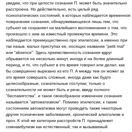
увидим, что при целости сознания П. может быть значительно
расстроена. Но действительно, есть целый ряд
психопатических состояний, в которых наблюдается временное
помрачение сознания, обнаруживающееся лишь тем, что
субъект не сохраняет ни малейшего воспоминания о том, что
произошло с ним за известный промежуток времени. Это
наблюдается преимущественно при эпилепсии, а именно при
так назыв. малых приступах ее, носящих название "petit mal"
или "absence". Здесь преемственность сознания вдруг
обрывается на несколько минут, иногда и на более длинный
период, и то, что субъект в это время говорил или делал, как
бы совершенно вырезано из его П. А между тем он может за
это время совершать сложные, иногда даже как будто
целесообразные, сознательные поступки; только о
сознательности не может быть и речи, ввиду полного
"беспамятства", и такое своеобразное изменение сознания
называется "автоматизмом". Помимо эпилепсии, к таким
состояниям автоматизма могут приводить также некоторые
другие психические заболевания, хронический алкоголизм и
проч. К этой же категории расстройств П. принадлежит
сомнамбулизм как естественный, так и вызываемый