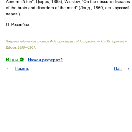
Abnormitä ten", Цюрих, 1885); Winslow, "On the obscure diseases
of the brain and disorders of the mind" (Лонд., 1860; есть русский
перев.).
П. Розенбах.
Энциклопедический словарь Ф.А. Брокгауза и И.А. Ефрона. — С.-Пб.: Брокгауз-
Ефрон
.
1890—1907
.
Игры ⚽
Нужен реферат?
Память
Пан