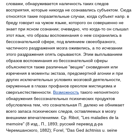
словами, обнаруживается наличность таких следов
восприятия, которые никогда не сознавались субъектом. Сюда
относятся такие поразительные случаи, когда субъект напр. в
бреду говорит на чужом языке, которого он совершенно не
знает при ясном сознании; очевидно, что когда-то он слышал
этот язык, что образы воспоминания о нем сохранились в
бессознательной сфере, под влиянием своеобразного,
частичного раздражения мозга оживились, а по исчезании
этого раздражения опять скрываются. Этим выплыванием
образов воспоминания из бессознательной сферы
объясняются также различные "вещие" сновидения или
изречения в моменты экстаза, предсмертной агонии и при
других исключительных условиях мозговой деятельности,
окруженные в глазах профанов ореолом мистицизма и
сверхъестественности.
Возможность
такого непонятного
обнаружения бессознательных психических продуктов
обусловлена тем, что сознательная П. далеко не обнимает
всего запаса психических следов, оставляемых в мозгу
внешними впечатлениями. Ср. Ribot, "Les maladies de la
memoire" (8 изд., П., 1893; русский перевод д-ра
Черемшанского, 1882); Forel, "Das Ged ächtniss u. seine