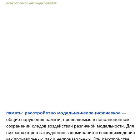
психологическая энциклопедия
память: расстройство модально-неспецифическое
—
общие нарушения памяти, проявляемые в неполноценном
сохранении следов воздействий различной модальности. Для
них характерно затруднение запоминания и воспроизведения
как произвольных, так и непроизвольных. Эти расстройства