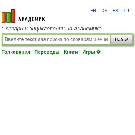
EN
DE
ES
FR
academic.ru
Словари и энциклопедии на Академике
Найти!
Толкования
Переводы
Книги
Игры ⚽