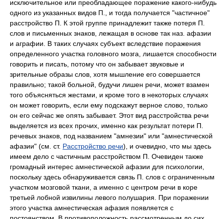
исключительное или преобладающее поражение какого-нибудь
одного из указанных видов П., и тогда получается "частичное"
расстройство П. К этой группе принадлежит также потеря П.
слов и письменных знаков, лежащая в основе так наз. афазии
и аграфии. В таких случаях субъект вследствие поражения
определенного участка головного мозга, лишается способности
говорить и писать, потому что он забывает звуковые и
зрительные образы слов, хотя мышление его совершается
правильно; такой больной, будучи лишен речи, может взамен
того объясняться жестами, и кроме того в некоторых случаях
он может говорить, если ему подскажут верное слово, только
он его сейчас же опять забывает. Этот вид расстройства речи
выделяется из всех прочих, именно как результат потери П.
речевых знаков, под названием "амнезии" или "амнестической
афазии" (см. ст.
Расстройство речи
), и очевидно, что мы здесь
имеем дело с частичным расстройством П. Очевиден также
громадный интерес амнестической афазии для психологии,
поскольку здесь обнаруживается связь П. слов с ограниченным
участком мозговой ткани, а именно с центром речи в коре
третьей лобной извилины левого полушария. При поражении
этого участка амнестическая афазия появляется с
постоянством. В противоположность рассмотренным до сих