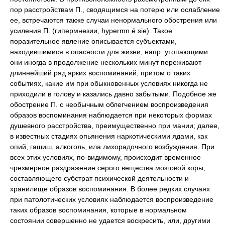
пор расстройствам П., сводящимся на потерю или ослабление
ее, встречаются также случаи
ненормального обострения
или
усиления П. (гипермнезии, hypermn é sie). Такое
поразительное явление описывается субъектами,
находившимися в опасности для жизни, напр. утопающими:
они иногда в продолжение нескольких минут переживают
длиннейший ряд ярких воспоминаний, притом о таких
событиях, какие им при обыкновенных условиях никогда не
приходили в голову и казались давно забытыми. Подобное же
обострение П. с необычным облегчением воспроизведения
образов воспоминания наблюдается при некоторых формах
душевного расстройства, преимущественно при мании; далее,
в известных стадиях опьянения наркотическими ядами, как
опий, гашиш, алкоголь, ила лихорадочного возбуждения. При
всех этих условиях, по-видимому, происходит временное
чрезмерное раздражение серого вещества мозговой коры,
составляющего субстрат психической деятельности и
хранилище образов воспоминания. В более редких случаях
при патолотических условиях наблюдается воспроизведение
таких образов воспоминания, которые в нормальном
состоянии совершенно не удается воскресить, или, другими