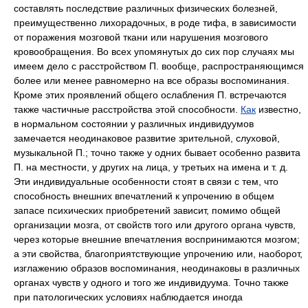
составлять последствие различных физических болезней,
преимущественно лихорадочных, в роде тифа, в зависимости
от поражения мозговой ткани или нарушения мозгового
кровообращения. Во всех упомянутых до сих пор случаях мы
имеем дело с расстройством П. вообще, распространяющимся
более или менее равномерно на все образы воспоминания.
Кроме этих проявлений общего ослабления П. встречаются
также
частичные расстройства
этой способности.
Как
известно,
в нормальном состоянии у различных индивидуумов
замечается неодинаковое развитие зрительной, слуховой,
музыкальной П.; точно также у одних бывает особенно развита
П. на местности, у других на лица, у третьих на имена и т. д.
Эти индивидуальные особенности стоят в связи с тем, что
способность внешних впечатлений к упрочению в общем
запасе психических приобретений зависит, помимо общей
организации мозга, от свойств того или другого органа чувств,
через которые внешние впечатления воспринимаются мозгом;
а эти свойства, благоприятствующие упрочению или, наоборот,
изглажению образов воспоминания, неодинаковы в различных
органах чувств у одного и того же индивидуума. Точно также
при патологических условиях наблюдается иногда