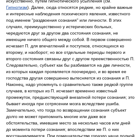
искусственно, путем гипнотического усыпления (см.
Гипнотизм
). Далее, сюда относятся редкие, но крайне важные
и интересные наблюдения психического явления, известного
под именем
"раздвоения сознания"
или личности. В этих
случаях, преимущественно у истерических больных,
чередуются друг за другом два состояния сознания, не
имеющие ничего общего между собой. В первом совершенно
исчезает П. для впечатлений и поступков, относящихся ко
второму, и наоборот; но все отдельные периоды первого и
второго состояния связаны друг с другом преемственностью П.
Следовательно, субъект как бы разбивается на две личности,
из которых каждая проявляется поочередно, и во время ее
господства другая совершенно вытесняется из сознания и П.
Наконец, надо упомянуть о сравнительно также редкой группе
случаев, в которых из П. исчезает временно известный
промежуток, предшествующий внезапной потери сознания; это
бывает иногда при сотрясении мозга вследствие ушиба.
Замечательно, что тогда по возвращении сознания субъект
долго не может припомнить многие или даже все
обстоятельства, имевшие место за несколько часов или дней
до момента потери сознания; впоследствии же П. о них
восстанавливается. При помешательстве гораздо чаще полной