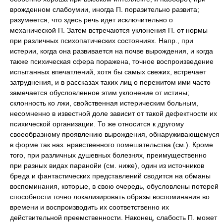
врожденном слабоумии, иногда П. поразительно развита;
разумеется, что здесь речь идет исключительно о
механической П. Затем встречаются уклонения П. от нормы
при различных психопатических состояниях. Напр., при
истерии, когда она развивается на почве вырождения, и когда
также психическая сфера поражена, точное воспроизведение
испытанных впечатлений, хотя бы самых свежих, встречает
затруднения, и в рассказах таких лиц о пережитом ими часто
замечается обусловленное этим уклонение от истины;
склонность ко лжи, свойственная истерическим больным,
несомненно в известной доле зависит от такой дефектности их
психической организации. То же относится к другому
своеобразному проявлению вырождения, обнаруживающемуся
в форме так наз. нравственного помешательства (см.). Кроме
того, при различных душевных болезнях, преимущественно
при разных видах паранойи (см. ниже), один из источников
бреда и фантастических представлений сводится на обманы
воспоминания, которые, в свою очередь, обусловлены потерей
способности точно локализировать образы воспоминания во
времени и воспроизводить их соответственно их
действительной преемственности. Наконец, слабость П. может