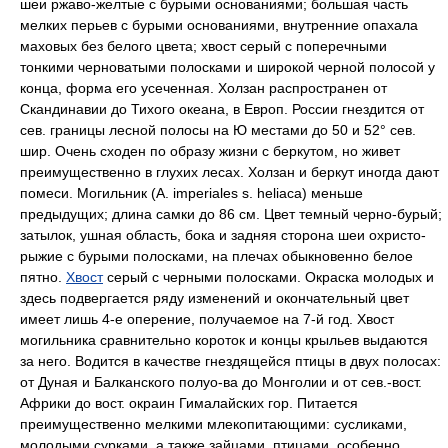
шеи ржаво-желтые с бурыми основаниями; большая часть
мелких перьев с бурыми основаниями, внутренние опахала
маховых без белого цвета; хвост серый с поперечными
тонкими черноватыми полосками и широкой черной полосой у
конца, форма его усеченная. Холзан распространен от
Скандинавии до Тихого океана, в Европ. России гнездится от
сев. границы лесной полосы на Ю местами до 50 и 52° сев.
шир. Очень сходен по образу жизни с беркутом, но живет
преимущественно в глухих лесах. Холзан и беркут иногда дают
помеси.
Могильник
(A. imperiales s. heliaca) меньше
предыдущих; длина самки до 86 см. Цвет темный черно-бурый;
затылок, ушная область, бока и задняя сторона шеи охристо-
рыжие с бурыми полосками, на плечах обыкновенно белое
пятно.
Хвост
серый с черными полосками. Окраска молодых и
здесь подвергается ряду изменений и окончательный цвет
имеет лишь 4-е оперение, получаемое на 7-й год. Хвост
могильника сравнительно короток и концы крыльев выдаются
за него. Водится в качестве гнездящейся птицы в двух полосах:
от Дуная и Балканского полуо-ва до Монголии и от сев.-вост.
Африки до вост. окраин Гималайских гор. Питается
преимущественно мелкими млекопитающими: сусликами,
молодыми сурками, а также зайцами, птицами, особенно