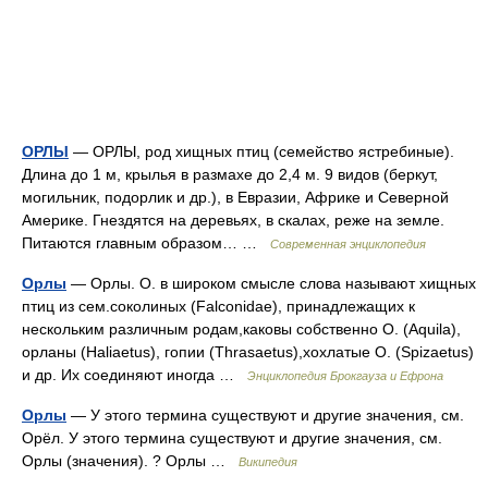
ОРЛЫ
— ОРЛЫ, род хищных птиц (семейство ястребиные).
Длина до 1 м, крылья в размахе до 2,4 м. 9 видов (беркут,
могильник, подорлик и др.), в Евразии, Африке и Северной
Америке. Гнездятся на деревьях, в скалах, реже на земле.
Питаются главным образом… …
Современная энциклопедия
Орлы
— Орлы. О. в широком смысле слова называют хищных
птиц из сем.соколиных (Falconidae), принадлежащих к
нескольким различным родам,каковы собственно О. (Aquila),
орланы (Haliaetus), гопии (Thrasaetus),хохлатые О. (Spizaetus)
и др. Их соединяют иногда …
Энциклопедия Брокгауза и Ефрона
Орлы
— У этого термина существуют и другие значения, см.
Орёл. У этого термина существуют и другие значения, см.
Орлы (значения). ? Орлы …
Википедия