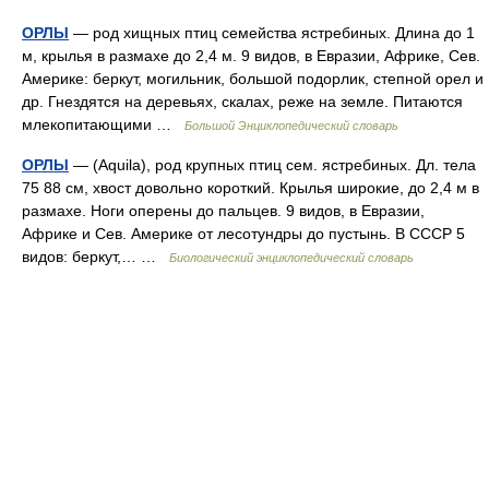
ОРЛЫ
— род хищных птиц семейства ястребиных. Длина до 1
м, крылья в размахе до 2,4 м. 9 видов, в Евразии, Африке, Сев.
Америке: беркут, могильник, большой подорлик, степной орел и
др. Гнездятся на деревьях, скалах, реже на земле. Питаются
млекопитающими …
Большой Энциклопедический словарь
ОРЛЫ
— (Aquila), род крупных птиц сем. ястребиных. Дл. тела
75 88 см, хвост довольно короткий. Крылья широкие, до 2,4 м в
размахе. Ноги оперены до пальцев. 9 видов, в Евразии,
Африке и Сев. Америке от лесотундры до пустынь. В СССР 5
видов: беркут,… …
Биологический энциклопедический словарь