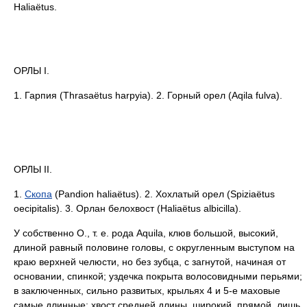
Haliaёtus.
ОРЛЫ I.
1. Гарпия (Thrasaёtus harpyia). 2. Горный орел (Aqila fulva).
ОРЛЫ II.
1.
Скопа
(Pandion haliaёtus). 2. Хохлатый орел (Spiziaёtus
oecipitalis). 3. Орлан белохвост (Haliaёtus albicilla).
У собственно О., т. е. рода Aquila, клюв большой, высокий,
длиной равный половине головы, с округленным выступом на
краю верхней челюсти, но без зубца, с загнутой, начиная от
основании, спинкой; уздечка покрыта волосовидными перьями;
в заключенных, сильно развитых, крыльях 4 и 5-е маховые
самые длинные; хвост средней длины, широкий, прямой, лишь