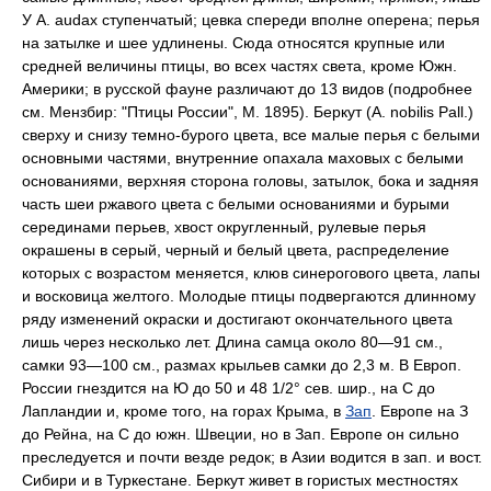
У A. audax ступенчатый; цевка спереди вполне оперена; перья
на затылке и шее удлинены. Сюда относятся крупные или
средней величины птицы, во всех частях света, кроме Южн.
Америки; в русской фауне различают до 13 видов (подробнее
см. Мензбир: "Птицы России", М. 1895).
Беркут
(А. nobilis Pall.)
сверху и снизу темно-бурого цвета, все малые перья с белыми
основными частями, внутренние опахала маховых с белыми
основаниями, верхняя сторона головы, затылок, бока и задняя
часть шеи ржавого цвета с белыми основаниями и бурыми
серединами перьев, хвост округленный, рулевые перья
окрашены в серый, черный и белый цвета, распределение
которых с возрастом меняется, клюв синерогового цвета, лапы
и восковица желтого. Молодые птицы подвергаются длинному
ряду изменений окраски и достигают окончательного цвета
лишь через несколько лет. Длина самца около 80—91 см.,
самки 93—100 см., размах крыльев самки до 2,3 м. В Европ.
России гнездится на Ю до 50 и 48 1/2° сев. шир., на С до
Лапландии и, кроме того, на горах Крыма, в
Зап
. Европе на З
до Рейна, на С до южн. Швеции, но в Зап. Европе он сильно
преследуется и почти везде редок; в Азии водится в зап. и вост.
Сибири и в Туркестане. Беркут живет в гористых местностях