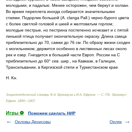
молодыми, и падалью. Менее осторожен, чем беркут и холзан.
Во время переплета иногда собирается значительными
стаями.
Подорлик большой
(A. clanga Pall.) черно-бурого цвета
с более светлой головой и шеей и желтоватым горлом;
молодые пестрые, но пестрина постепенно исчезает и с пятой
линькой птица получает окончательную окраску. Длина самца
приблизительно до 70, самки до 76 см. По образу жизни сходен
с могильником; держится особенно в лиственных лесах около
рек и озер. Гнездится в большей части Европ. России на С
приблизительно до 60° сев. шир., на Кавказе, в Галиции,
Трансильвании, в Киргизской степи и Туркестанском крае.
H. Kн.
Энциклопедический словарь Ф.А. Брокгауза и И.А. Ефрона. — С.-Пб.: Брокгауз-
Ефрон
.
1890—1907
.
Игры ⚽
Поможем сделать НИР
Орловы-Денисовы
Орляк