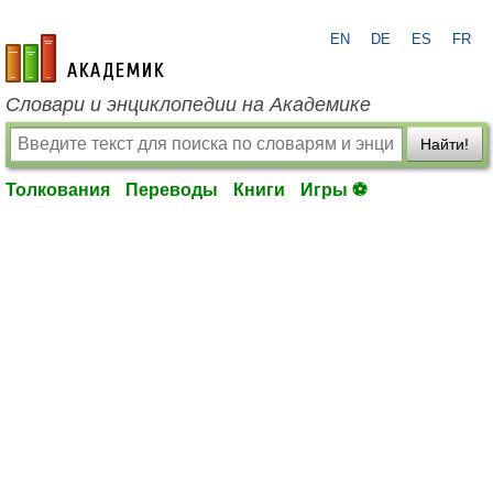
EN
DE
ES
FR
academic.ru
Словари и энциклопедии на Академике
Найти!
Толкования
Переводы
Книги
Игры ⚽