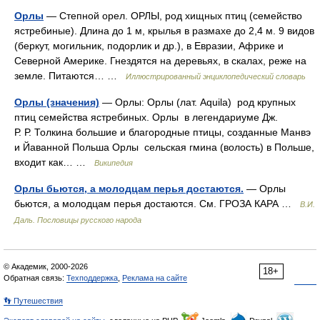
Орлы
— Степной орел. ОРЛЫ, род хищных птиц (семейство
ястребиные). Длина до 1 м, крылья в размахе до 2,4 м. 9 видов
(беркут, могильник, подорлик и др.), в Евразии, Африке и
Северной Америке. Гнездятся на деревьях, в скалах, реже на
земле. Питаются… …
Иллюстрированный энциклопедический словарь
Орлы (значения)
— Орлы: Орлы (лат. Aquila) род крупных
птиц семейства ястребиных. Орлы в легендариуме Дж.
Р. Р. Толкина большие и благородные птицы, созданные Манвэ
и Йаванной Польша Орлы сельская гмина (волость) в Польше,
входит как… …
Википедия
Орлы бьются, а молодцам перья достаются.
— Орлы
бьются, а молодцам перья достаются. См. ГРОЗА КАРА …
В.И.
Даль. Пословицы русского народа
© Академик, 2000-2026
18+
Обратная связь:
Техподдержка
,
Реклама на сайте
👣 Путешествия