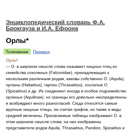
Энциклопедический словарь Ф.А.
Брокгауза и И.А. Ефрона
Орлы*
Толкование
Перевод
Орлы*
— О. в широком смысле слова называют хищных птиц из
семейства соколиных (Falconidae), принадлежащих к
нескольким различным родам, каковы
собственно О.
(Aquila),
орланы
(Haliaёtus),
гарnиu
(Thrasaёtus),
хохлатые О.
(Spizaёtus) и др. Их соединяют иногда в особое подсемейство
орлиных (Aquilinae), но границы его довольно неопределенны
и возбуждают много разногласий. Сюда относятся самые
крупные хищные птицы, не считая грифов, но также и виды
средней величины. Прилагаемые таблицы изображают О. в
этом широком смысле слова; на них изображены
представители родов Aquila, Thrasaёtus, Pandion, Spizaёtus и