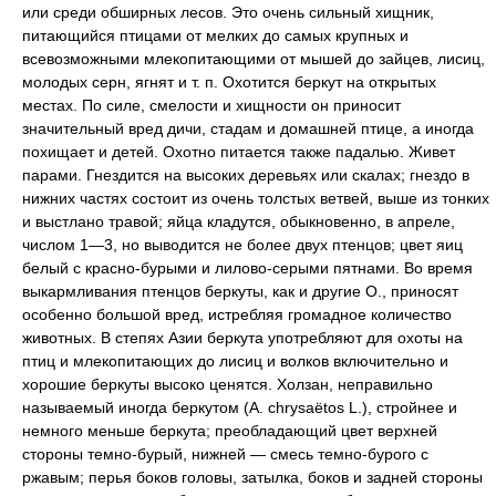
или среди обширных лесов. Это очень сильный хищник,
питающийся птицами от мелких до самых крупных и
всевозможными млекопитающими от мышей до зайцев, лисиц,
молодых серн, ягнят и т. п. Охотится беркут на открытых
местах. По силе, смелости и хищности он приносит
значительный вред дичи, стадам и домашней птице, а иногда
похищает и детей. Охотно питается также падалью. Живет
парами. Гнездится на высоких деревьях или скалах; гнездо в
нижних частях состоит из очень толстых ветвей, выше из тонких
и выстлано травой; яйца кладутся, обыкновенно, в апреле,
числом 1—3, но выводится не более двух птенцов; цвет яиц
белый с красно-бурыми и лилово-серыми пятнами. Во время
выкармливания птенцов беркуты, как и другие О., приносят
особенно большой вред, истребляя громадное количество
животных. В степях Азии беркута употребляют для охоты на
птиц и млекопитающих до лисиц и волков включительно и
хорошие беркуты высоко ценятся.
Холзан,
неправильно
называемый иногда беркутом (A. chrysaёtos L.), стройнее и
немного меньше беркута; преобладающий цвет верхней
стороны темно-бурый, нижней — смесь темно-бурого с
ржавым; перья боков головы, затылка, боков и задней стороны