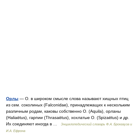
Орлы
— О. в широком смысле слова называют хищных птиц
из сем. соколиных (Falconidae), принадлежащих к нескольким
различным родам, каковы собственно О. (Aquila), орланы
(Haliaёtus), гарпии (Thrasaëtus), хохлатые О. (Spizaëtus) и др.
Их соединяют иногда в …
Энциклопедический словарь Ф.А. Брокгауза и
И.А. Ефрона