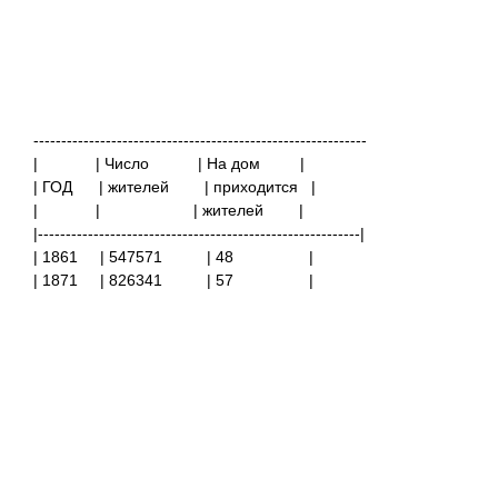
------------------------------------------------------------
|
| Число
| На дом
|
| ГОД | жителей | приходится |
|
|
| жителей |
|----------------------------------------------------------|
| 1861
| 547571 | 48 |
| 1871
| 826341 | 57 |