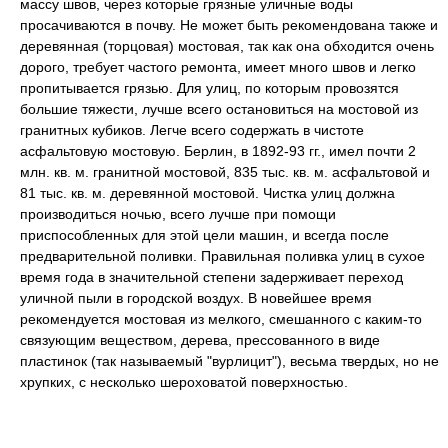
массу швов, через которые грязные уличные воды
просачиваются в почву. Не может быть рекомендована также и
деревянная (торцовая) мостовая, так как она обходится очень
дорого, требует частого ремонта, имеет много швов и легко
пропитывается грязью. Для улиц, по которым провозятся
большие тяжести, лучше всего остановиться на мостовой из
гранитных кубиков. Легче всего содержать в чистоте
асфальтовую мостовую. Берлин, в 1892-93 гг., имел почти 2
млн. кв. м. гранитной мостовой, 835 тыс. кв. м. асфальтовой и
81 тыс. кв. м. деревянной мостовой. Чистка улиц должна
производиться ночью, всего лучше при помощи
приспособленных для этой цели машин, и всегда после
предварительной поливки. Правильная поливка улиц в сухое
время года в значительной степени задерживает переход
уличной пыли в городской воздух. В новейшее время
рекомендуется мостовая из мелкого, смешанного с каким-то
связующим веществом, дерева, прессованного в виде
пластинок (так называемый "вурлицит"), весьма твердых, но не
хрупких, с несколько шероховатой поверхностью.