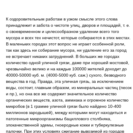
К оздоровительным работам в узком смысле этого слова
принадлежит и забота о чистоте улиц, дворов и площадей, т. е.
о своевременном и целесообразном удалении всего того
мусора и всех тех нечистот, которые собираются в этих местах.
В маленьких городах этот вопрос не играет особенной роли,
так как здесь ни собирание мусора, ни удаление его за город
не встречает никаких затруднений. В больших же городах
количество одной уличной грязи, даже при хорошей мостовой,
чрезвычайно велико и на каждые 100000 жителей доходит до
40000-50000 куб. м. (4000-5000 куб. саж.) сухого, безводного
вещества в год. Правда, эта уличная грязь, за исключением
воды, состоит, главным образом, из минеральных частиц (песок
и пр.), но она все же содержит значительное количество
органических веществ, азота, аммиака и огромное количество
микробов (в 1 грамме уличной грязи было найдено 10-400
миллионов зародышей), между которыми могут находиться и
патогенные микроорганизмы бациллового столбняка,
злокачественной эдемы, гноеродные кокки и туберкулезные
палочки. При этих условиях сжигание вывозимой из городов