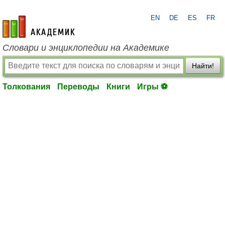
EN
DE
ES
FR
academic.ru
Словари и энциклопедии на Академике
Найти!
Толкования
Переводы
Книги
Игры ⚽