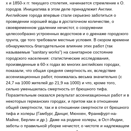
х и 1850-х гг. текущего столетия, начинается стремление к О.
городов. Инициатива в этом деле принадлежит Англии.
Английские города впервые стали серьезно заботиться о
проведении хорошей воды в достаточном количестве, о
своевременном удалении нечистот, о сооружении
целесообразно устроенных водостоков и о дренаже городского
грунта, где того требовали местные условия. В скором времени
обнаружилось благодетельное влияние этих работ (так
называемые "sanitary works") на санитарное состояние
городского населения: статистические исследования,
произведенные в 60-х годах во многих английских городах,
показали, что общая средняя смертность их, вследствие
ассенизационных работ, понижалась весьма значительно (с
24,7 на 1000 жителей до 21,9 на 1000) и что, кроме того,
сильно уменьшилась смертность от брюшного тифа.
Поразительным оказался результат ассенизационных работ и в
некоторых германских городах, и притом как в отношении
общей смертности, так и в отношении смертности от брюшного
тифа и холеры (Гамбург, Данциг, Мюнхен, Франкфурт-на-
Майне, Берлин и др.). Даже на родине холеры, в Ост-Индии,
заботы о правильной уборке нечистот, о чистоте и надлежащем