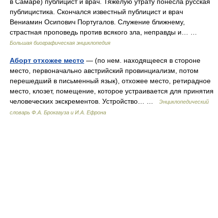
в Самаре) публицист и врач. Тяжелую утрату понесла русская
публицистика. Скончался известный публицист и врач
Вениамин Осипович Португалов. Служение ближнему,
страстная проповедь против всякого зла, неправды и… …
Большая биографическая энциклопедия
Аборт отхожее место
— (по нем. находящееся в стороне
место, первоначально австрийский провинциализм, потом
перешедший в письменный язык), отхожее место, ретирадное
место, клозет, помещение, которое устраивается для принятия
человеческих экскрементов. Устройство… …
Энциклопедический
словарь Ф.А. Брокгауза и И.А. Ефрона