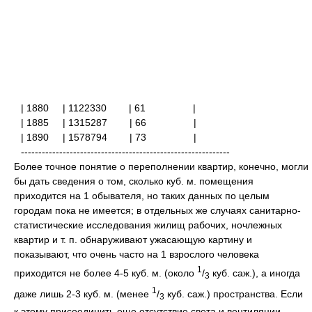
| 1880
| 1122330
| 61 |
| 1885
| 1315287
| 66 |
| 1890
| 1578794
| 73 |
------------------------------------------------------------
Более точное понятие о переполнении квартир, конечно, могли
бы дать сведения о том, сколько куб. м. помещения
приходится на 1 обывателя, но таких данных по целым
городам пока не имеется; в отдельных же случаях санитарно-
статистические исследования жилищ рабочих, ночлежных
квартир и т. п. обнаруживают ужасающую картину и
показывают, что очень часто на 1 взрослого человека
1
приходится не более 4-5 куб. м. (около
/
куб. саж.), а иногда
3
1
даже лишь 2-3 куб. м. (менее
/
куб. саж.) пространства. Если
3
к этому присоединить еще отсутствие света и вентиляции,