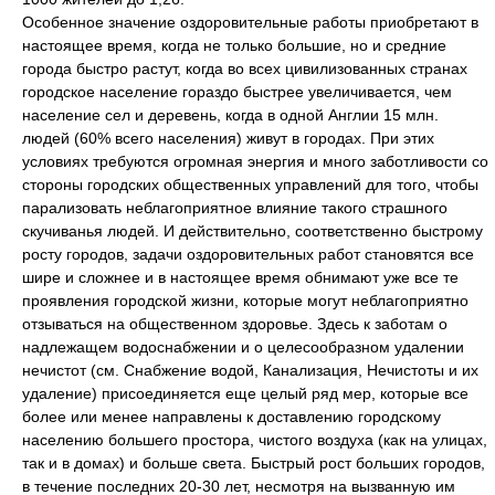
Особенное значение оздоровительные работы приобретают в
настоящее время, когда не только большие, но и средние
города быстро растут, когда во всех цивилизованных странах
городское население гораздо быстрее увеличивается, чем
население сел и деревень, когда в одной Англии 15 млн.
людей (60% всего населения) живут в городах. При этих
условиях требуются огромная энергия и много заботливости со
стороны городских общественных управлений для того, чтобы
парализовать неблагоприятное влияние такого страшного
скучиванья людей. И действительно, соответственно быстрому
росту городов, задачи оздоровительных работ становятся все
шире и сложнее и в настоящее время обнимают уже все те
проявления городской жизни, которые могут неблагоприятно
отзываться на общественном здоровье. Здесь к заботам о
надлежащем водоснабжении и о целесообразном удалении
нечистот (см. Снабжение водой, Канализация, Нечистоты и их
удаление) присоединяется еще целый ряд мер, которые все
более или менее направлены к доставлению городскому
населению большего простора, чистого воздуха (как на улицах,
так и в домах) и больше света. Быстрый рост больших городов,
в течение последних 20-30 лет, несмотря на вызванную им