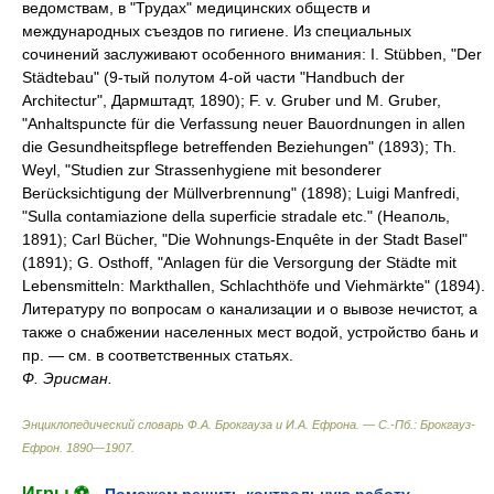
ведомствам, в "Трудах" медицинских обществ и
международных съездов по гигиене. Из специальных
сочинений заслуживают особенного внимания: I. Stübben, "Der
Städtebau" (9-тый полутом 4-ой части "Handbuch der
Architectur", Дармштадт, 1890); F. v. Gruber und M. Gruber,
"Anhaltspuncte für die Verfassung neuer Bauordnungen in allen
die Gesundheitspflege betreffenden Beziehungen" (1893); Th.
Weyl, "Studien zur Strassenhygiene mit besonderer
Berücksichtigung der Müllverbrennung" (1898); Luigi Manfredi,
"Sulla contamiazione della superficie stradale etc." (Неаполь,
1891); Carl Bücher, "Die Wohnungs-Enquête in der Stadt Basel"
(1891); G. Osthoff, "Anlagen für die Versorgung der Städte mit
Lebensmitteln: Markthallen, Schlachthöfe und Viehmärkte" (1894).
Литературу по вопросам о канализации и о вывозе нечистот, а
также о снабжении населенных мест водой, устройство бань и
пр. — см. в соответственных статьях.
Ф. Эрисман.
Энциклопедический словарь Ф.А. Брокгауза и И.А. Ефрона. — С.-Пб.: Брокгауз-
Ефрон
.
1890—1907
.
Игры ⚽