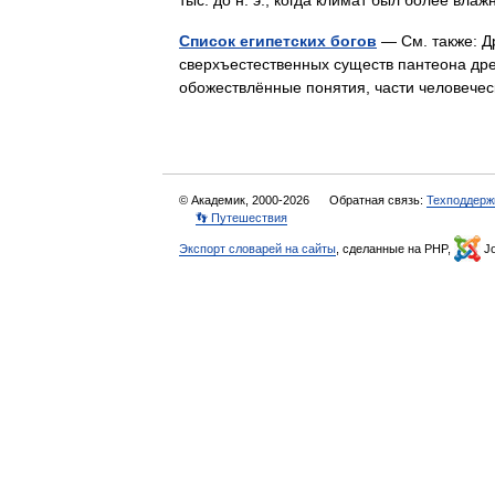
тыс. до н. э., когда климат был более в
Список египетских богов
— См. также: Д
сверхъестественных существ пантеона древ
обожествлённые понятия, части человече
© Академик, 2000-2026
Обратная связь:
Техподдерж
👣 Путешествия
Экспорт словарей на сайты
, сделанные на PHP,
Jo