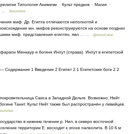
елигии Типология Анимизм · Культ предков · Магия ·
о · …
Википедия
ия миф. Др. Египта отличаются неполнотой и
роисхождение мн. мифов реконструируются на основе поздних
ившими миф. представления египтян, явл.… …
Древний мир.
фараон Менкаур и богиня Инпут (справа). Инпут в египетской
— Содержание 1 Введение 2 Египет 2.1 Египетские боги 2.2
 покровительница Саиса в Западной Дельте. Возможно, Нейт
богине Танит. Культ Нейт также был распространён у ливийцев.
икипедия
дарство в нижнем течении р. Нил, в северо восточной
е территории Е. восходит к эпохе палеолита. В 10 6 м