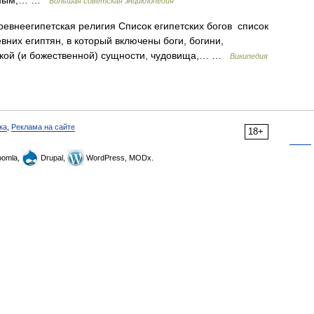
лажным,… …
Большая советская энциклопедия
ревнеегипетская религия Список египетских богов список
них египтян, в который включены боги, богини,
ской (и божественной) сущности, чудовища,… …
Википедия
ка
,
Реклама на сайте
18+
omla,
Drupal,
WordPress, MODx.