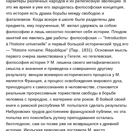
характеры различных народов и их религиозную эволюцию. В
это же время в уме его зародилась философская концепция,
что история есть драма борьбы между свободою и
фатализмом. Когда вскоре в школе были разделены два
предмета, ему порученные, М. желал удержать за собою
философию и лишь неохотно посвятил себя истории. Плодом
занятий ею явились две работы: философская — "Introduction
à l'histoire universelle" и первый большой исторический труд его
— "Histoire romaine: République" (Пар., 1831). Основная мысль
первого очерка заимствована у Гегеля, но гегелевская,
философия истории У М. лишена своего метафизического
смысла и значения и приведена к совершенно другому
результату: венцом всемирно-исторического процесса у М.
является Франция, а процесс освобождения мирового духа,
приходящего к самосознанию в человечестве, становится
реальным прогрессивным торжеством свободы в борьбе
человека с природою, с материею или роком. В бойкой своей
книге о римской республике М. попытался сделать результаты
Нибуровских трудов достоянием французской публики, но эта
попытка его поколебать рутину преподавания осталась
бесплодною; сам он позже уже не возвращался к древней
истории. Июльская революция доставила М. место