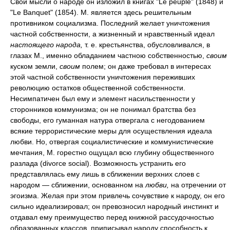
Свои мысли о народе он изложил в книгах "Le peuple" (1848) и
"Le Banquet" (1854). М. является здесь решительным
противником социализма. Последний желает уничтожения
частной собственности, а жизненный и нравственный идеал
настоящего народа,
т. е. крестьянства, обусловливался, в
глазах М., именно обладанием частною собственностью,
своим
куском земли,
своим
полем; он даже требовал в интересах
этой частной собственности уничтожения переживших
революцию остатков общественной собственности.
Несимпатичен был ему и элемент насильственности у
сторонников коммунизма; он не понимал братства без
свободы, его гуманная натура отвергала с негодованием
всякие террористические меры для осуществления идеала
любви. Но, отвергая социалистические и коммунистические
мечтания, М. горестно ощущал всю глубину общественного
разлада (divorce social). Возможность устранить его
представлялась ему лишь в сближении верхних слоев с
народом — сближении, основанном на
любви,
на отречении от
эгоизма. Желая при этом привлечь сочувствие к народу, он его
сильно идеализировал; он превозносил народный инстинкт и
отдавал ему преимущество перед книжной рассудочностью
образованных классов, приписывал народу способность к