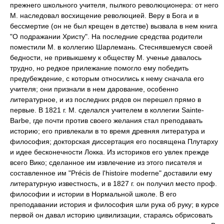
прежнего школьного учителя, пылкого революционера: от него
М. наследовал восхищение революцией. Веру в Бога и в
бессмертие (он не был крещен в детстве) вызвала в нем книга
"О подражании Христу". На последние средства родители
поместили М. в коллегию Шарлемань. Стеснявшемуся своей
бедности, не привыкшему к обществу М. ученье давалось
трудно, но редкое прилежание помогло ему победить
предубеждение, с которым относились к нему сначала его
учителя; они признали в нем дарование, особенно
литературное, и из последних рядов он перешел прямо в
первые. В 1821 г. М. сделался учителем в коллегии Sainte-
Barbe, где почти против своего желания стал преподавать
историю; его привлекали в то время древняя литература и
философия; докторская диссертация его посвящена Плутарху
и идее бесконечности Локка. Из историков его увлек прежде
всего Вико; сделанное им извлечение из этого писателя и
составленное им "Précis de l'histoire moderne" доставили ему
литературную известность, и в 1827 г. он получил место проф.
философии и истории в Нормальной школе. В его
преподавании история и философия шли рука об руку; в курсе
первой он давал историю цивилизации, стараясь обрисовать