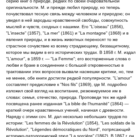
серию книг о природе, редких по своей очаровательной
оригинальности. М. и прежде любил природу, но теперь
почувствовал тесную связь между человеком и природою; он
увидел в ней зародыш нравственной свободы, совокупность
мыслей и чувств, сходных с нашими. Его "L'oiseau" (1856),
"L'insecte" (1857), "La mer" (1861) и "La montagne" (1868) и в
явления природы, и в жизнь животных переносят то же
страстное сочувствие ко всему страдающему, беззащитному,
которое мы видим в его исторических трудах. В 1858 г. М. издал
"L'amour", в 1859 г. — "La Femme"; его восторженные слова о
любви и браке в соединении с большой откровенностью в
трактовании этих вопросов вызвали насмешки критики, но, тем
не менее, обе книги достигли редкой популярности. "L'amour"
составляет предисловие к "Nos fils" (1869), где М. подробно
изложил свой взгляд на воспитание, резюмируемое им в
словах: семья, отечество, природа. Проповеди тех же идей
посвящена ранее изданная "La bible de l'humanité" (1864) —
краткий очерк нравственных учений, начиная с древности.
Наряду с этими соч. М. дал несколько небольших трудов по
истории: "Les femmes de la Révolution" (1854), "Les soldats de la
Révolution", "Légendes démocratiques du Nord", потрясающий
историко-патологический этюд "La sorcière" (1862). В 1867 г. он