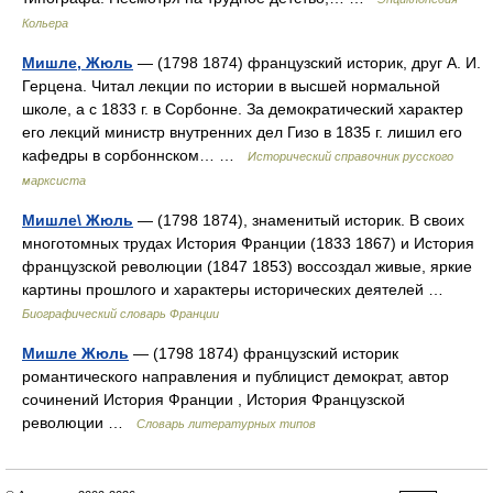
Кольера
Мишле, Жюль
— (1798 1874) французский историк, друг А. И.
Герцена. Читал лекции по истории в высшей нормальной
школе, а с 1833 г. в Сорбонне. За демократический характер
его лекций министр внутренних дел Гизо в 1835 г. лишил его
кафедры в сорбоннском… …
Исторический справочник русского
марксиста
Мишле\ Жюль
— (1798 1874), знаменитый историк. В своих
многотомных трудах История Франции (1833 1867) и История
французской революции (1847 1853) воссоздал живые, яркие
картины прошлого и характеры исторических деятелей …
Биографический словарь Франции
Мишле Жюль
— (1798 1874) французский историк
романтического направления и публицист демократ, автор
сочинений История Франции , История Французской
революции …
Словарь литературных типов