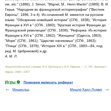
vie, etc." (1886); J. Simon, "Mignet, M., Henri Martin" (1889); В. И.
Герье, "Народник во французской историографии" ("Вестник
Европы", 1896, 3 и 4). Из сочинений М. имеются на русском
языке: "Обозрение новейшей истории" (СПб., 1838); "История
Франции в XVI в." (СПб., 1860); "Краткая история Франции до
Французской революции" (СПб., 1838); "Реформа. Из истории
Франции в XVI в." (СПб., 1862); "Женщина" (Одесса, 1863);
"Море" (СПб., 1861); "Царство насекомых" (СПб., 1863);
"Птица" (СПб., 1878); "История XIX в." (СПб., 1883—84, под
ред. М. Цебриковой) и др.
А. М. Л.
Энциклопедический словарь Ф.А. Брокгауза и И.А. Ефрона. — С.-Пб.: Брокгауз-
Ефрон
.
1890—1907
.
Игры ⚽
Поможем написать реферат
Мишкольц
Мишле Карл Лудвиг