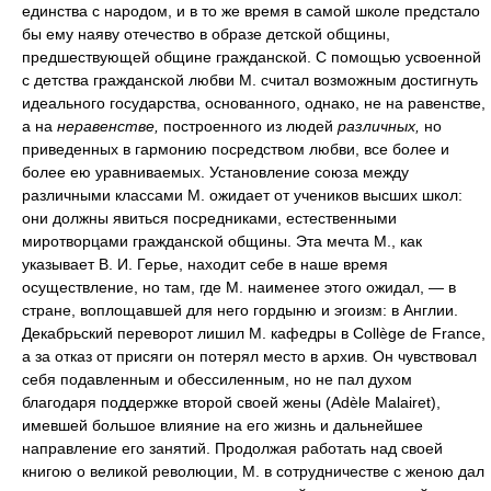
единства с народом, и в то же время в самой школе предстало
бы ему наяву отечество в образе детской общины,
предшествующей общине гражданской. С помощью усвоенной
с детства гражданской любви М. считал возможным достигнуть
идеального государства, основанного, однако, не на равенстве,
а на
неравенстве,
построенного из людей
различных,
но
приведенных в гармонию посредством любви, все более и
более ею уравниваемых. Установление союза между
различными классами М. ожидает от учеников высших школ:
они должны явиться посредниками, естественными
миротворцами гражданской общины. Эта мечта М., как
указывает В. И. Герье, находит себе в наше время
осуществление, но там, где М. наименее этого ожидал, — в
стране, воплощавшей для него гордыню и эгоизм: в Англии.
Декабрьский переворот лишил М. кафедры в Collège de France,
а за отказ от присяги он потерял место в архив. Он чувствовал
себя подавленным и обессиленным, но не пал духом
благодаря поддержке второй своей жены (Adèle Malairet),
имевшей большое влияние на его жизнь и дальнейшее
направление его занятий. Продолжая работать над своей
книгою о великой революции, М. в сотрудничестве с женою дал