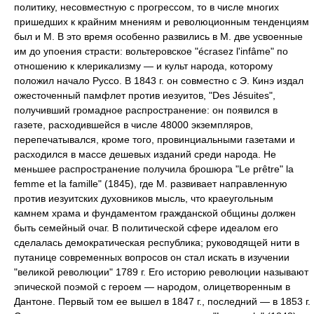
политику, несовместную с прогрессом, то в числе многих
пришедших к крайним мнениям и революционным тенденциям
был и М. В это время особенно развились в М. две усвоенные
им до упоения страсти: вольтеровское "écrasez l'infâme" по
отношению к клерикализму — и культ народа, которому
положил начало Руссо. В 1843 г. он совместно с Э. Кинэ издал
ожесточенный памфлет против иезуитов, "Des Jésuites",
получивший громадное распространение: он появился в
газете, расходившейся в числе 48000 экземпляров,
перепечатывался, кроме того, провинциальными газетами и
расходился в массе дешевых изданий среди народа. Не
меньшее распространение получила брошюра "Le prêtre" la
femme et la famille" (1845), где М. развивает направленную
против иезуитских духовников мысль, что краеугольным
камнем храма и фундаментом гражданской общины должен
быть семейный очаг. В политической сфере идеалом его
сделалась демократическая республика; руководящей нити в
путанице современных вопросов он стал искать в изучении
"великой революции" 1789 г. Его историю революции называют
эпической поэмой с героем — народом, олицетворенным в
Дантоне. Первый том ее вышел в 1847 г., последний — в 1853 г.