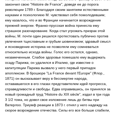
закончил свою "Histoire de France", доведя ее до порога
революции 1789 г. Благодаря своим занятиям естественными
науками и психологиею М. чувствовал себя помолодевшим;
ему казалось, что и во Франции начинается возрождение
прежней энергии. Франко-прусская война принесла ему
страшное разочарование. Когда стал угрожать призрак этой
войны, М. почти один решился протестовать публично против
увлечения тщеславным и грубым шовинизмом; здравый смысл
и ясновидение историка не позволяли ему сомневаться
относительно исхода войны. Голос его остался, однако,
незамеченным. Слабое здоровье помешало ему выдержать
осаду Парижа; он удалился в Италию, где известие о
капитуляции Парижа вызвало у него первый припадок
апоплексии. В брошюре "La France devant l'Europe" (Флор.,
1871) он высказывает веру в бессмертие народа,
остававшегося в его глазах представителем идей прогресса,
справедливости и свободы. Едва оправившись, он принялся за
новый громадный труд "Histoire du XIX siècle", издал в три года
3 1/2 тома, но довел свое изложение лишь до битвы при
Ватерлоо. Триумф реакции в 1873 г. отнял у него надежду на
скорое возрождение отечества. Силы его все больше слабели,