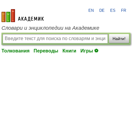
EN
DE
ES
FR
academic.ru
Словари и энциклопедии на Академике
Найти!
Толкования
Переводы
Книги
Игры ⚽