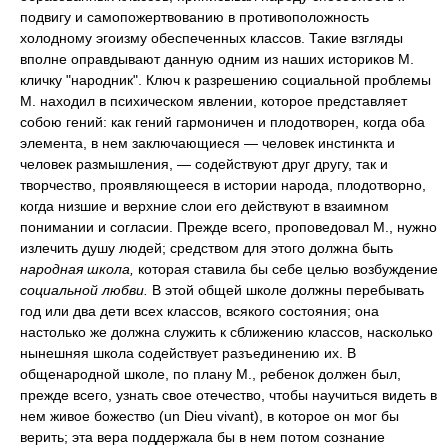
подвигу и самопожертвованию в противоположность
холодному эгоизму обеспеченных классов. Такие взгляды
вполне оправдывают данную одним из наших историков М.
кличку "народник". Ключ к разрешению социальной проблемы
М. находил в психическом явлении, которое представляет
собою гений: как гений гармоничен и плодотворен, когда оба
элемента, в нем заключающиеся — человек инстинкта и
человек размышления, — содействуют друг другу, так и
творчество, проявляющееся в истории народа, плодотворно,
когда низшие и верхние слои его действуют в взаимном
понимании и согласии. Прежде всего, проповедовал М., нужно
излечить душу людей; средством для этого должна быть
народная школа,
которая ставила бы себе целью возбуждение
социальной любви.
В этой общей школе должны перебывать
год или два дети всех классов, всякого состояния; она
настолько же должна служить к сближению классов, насколько
нынешняя школа содействует разъединению их. В
общенародной школе, по плану М., ребенок должен был,
прежде всего, узнать свое отечество, чтобы научиться видеть в
нем живое божество (un Dieu vivant), в которое он мог бы
верить; эта вера поддержала бы в нем потом сознание