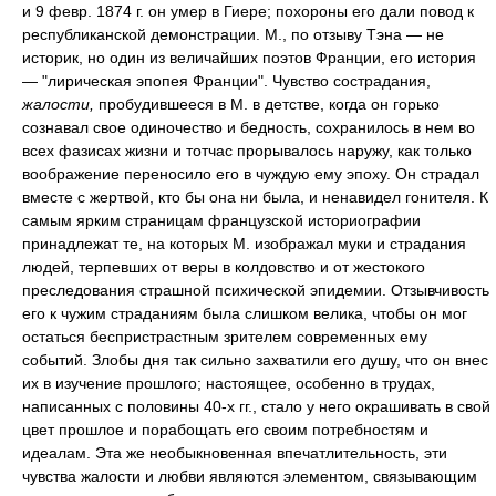
и 9 февр. 1874 г. он умер в Гиере; похороны его дали повод к
республиканской демонстрации. М., по отзыву Тэна — не
историк, но один из величайших поэтов Франции, его история
— "лирическая эпопея Франции". Чувство сострадания,
жалости,
пробудившееся в М. в детстве, когда он горько
сознавал свое одиночество и бедность, сохранилось в нем во
всех фазисах жизни и тотчас прорывалось наружу, как только
воображение переносило его в чуждую ему эпоху. Он страдал
вместе с жертвой, кто бы она ни была, и ненавидел гонителя. К
самым ярким страницам французской историографии
принадлежат те, на которых М. изображал муки и страдания
людей, терпевших от веры в колдовство и от жестокого
преследования страшной психической эпидемии. Отзывчивость
его к чужим страданиям была слишком велика, чтобы он мог
остаться беспристрастным зрителем современных ему
событий. Злобы дня так сильно захватили его душу, что он внес
их в изучение прошлого; настоящее, особенно в трудах,
написанных с половины 40-х гг., стало у него окрашивать в свой
цвет прошлое и порабощать его своим потребностям и
идеалам. Эта же необыкновенная впечатлительность, эти
чувства жалости и любви являются элементом, связывающим