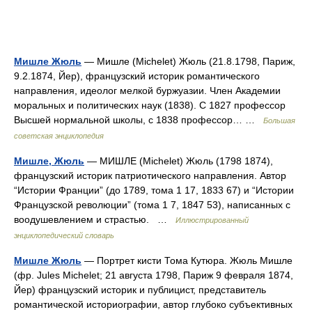
Мишле Жюль
— Мишле (Michelet) Жюль (21.8.1798, Париж,
9.2.1874, Йер), французский историк романтического
направления, идеолог мелкой буржуазии. Член Академии
моральных и политических наук (1838). С 1827 профессор
Высшей нормальной школы, с 1838 профессор… …
Большая
советская энциклопедия
Мишле, Жюль
— МИШЛЕ (Michelet) Жюль (1798 1874),
французский историк патриотического направления. Автор
“Истории Франции” (до 1789, тома 1 17, 1833 67) и “Истории
Французской революции” (тома 1 7, 1847 53), написанных с
воодушевлением и страстью. …
Иллюстрированный
энциклопедический словарь
Мишле Жюль
— Портрет кисти Тома Кутюра. Жюль Мишле
(фр. Jules Michelet; 21 августа 1798, Париж 9 февраля 1874,
Йер) французский историк и публицист, представитель
романтической историографии, автор глубоко субъективных