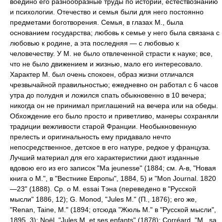
воедино его разнообразные труды по истории, естествознанию
и психологии. Отечество и семья были для него постоянно
предметами боготворения. Семья, в глазах М., была
основанием государства; любовь к семье у него была связана с
любовью к родине, а эта последняя — с любовью к
человечеству. У М. не было отвлеченной страсти к науке; все,
что не было движением и жизнью, мало его интересовало.
Характер М. был очень спокоен, образ жизни отличался
чрезвычайной правильностью; ежедневно он работал с 6 часов
утра до полудня и ложился спать обыкновенно в 10 вечера;
никогда он не принимал приглашений на вечера или на обеды.
Обхождение его было просто и приветливо, манеры сохраняли
традиции вежливости старой Франции. Необыкновенную
прелесть и оригинальность ему придавало нечто
непосредственное, детское в его натуре, редкое у француза.
Лучший материал для его характеристики дают изданные
вдовою его из его записок "Ma jeunesse" (1884; см. А-в, "Новая
книга о М.", в "Вестнике Европы", 1884, 5) и "Mon Journal. 1820
—23" (1888). Ср. о М. essai Тэна (переведено в "Русской
мысли" 1886, 12); G. Monod, "Jules M." (П., 1876); его же,
"Renan, Taine, M." (1894; отсюда "Жюль М." в "Русской мысли",
1895, 3); Noël, "Jules M. et ses enfants" (1878); Corréard, "M., sa