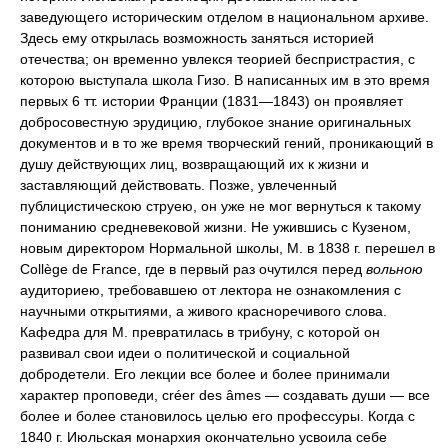
заведующего историческим отделом в национальном архиве.
Здесь ему открылась возможность заняться историей
отечества; он временно увлекся теорией беспристрастия, с
которою выступала школа Гизо. В написанных им в это время
первых 6 тт. истории Франции (1831—1843) он проявляет
добросовестную эрудицию, глубокое знание оригинальных
документов и в то же время творческий гений, проникающий в
душу действующих лиц, возвращающий их к жизни и
заставляющий действовать. Позже, увлеченный
публицистическою струею, он уже не мог вернуться к такому
пониманию средневековой жизни. Не ужившись с Кузеном,
новым директором Нормальной школы, М. в 1838 г. перешел в
Collège de France, где в первый раз очутился перед
вольною
аудиториею, требовавшею от лектора не ознакомления с
научными открытиями, а живого красноречивого слова.
Кафедра для М. превратилась в трибуну, с которой он
развивал свои идеи о политической и социальной
добродетели. Его лекции все более и более принимали
характер проповеди, créer des âmes — создавать души — все
более и более становилось целью его профессуры. Когда с
1840 г. Июльская монархия окончательно усвоила себе