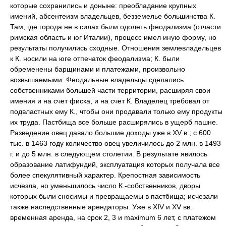
которые сохранились и доныне: преобладание крупных
имений, абсентеизм владельцев, безземелье большинства К.
Там, где города не в силах были одолеть феодализма (отчасти
римская область и юг Италии), процесс имел иную форму, но
результаты получились сходные. Отношения землевладельцев
к К. носили на юге отпечаток феодализма; К. были
обременены барщинами и платежами, произвольно
возвышаемыми. Феодальные владельцы сделались
собственниками большей части территории, расширяя свои
имения и на счет фиска, и на счет К. Владелец требовал от
подвластных ему К., чтобы они продавали только ему продукты
их труда. Пастбища все больше расширялись в ущерб пашне.
Разведение овец давало большие доходы уже в XV в.; с 600
тыс. в 1463 году количество овец увеличилось до 2 млн. в 1493
г. и до 5 млн. в следующем столетии. В результате явилось
образование латифундий, эксплуатация которых получала все
более спекулятивный характер. Крепостная зависимость
исчезла, но уменьшилось число К.-собственников, дворы
которых были сносимы и превращаемы в пастбища; исчезали
также наследственные арендаторы. Уже в XIV и XV вв.
временная аренда, на срок 2, 3 и maximum 6 лет, с платежом