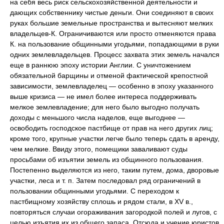
на себя весь риск сельскохозяйственной деятельности и
дающих собственнику чистые деньги. Они соединяют в своих
руках большие земельные пространства и вытесняют мелких
владельцев-К. Ограничиваются или просто отменяются права
К. на пользование общинными угодьями, попадающими в руки
одних землевладельцев. Процесс захвата этих земель начался
еще в раннюю эпоху истории Англии. С уничтожением
обязательной барщины и отменой фактической крепостной
зависимости, землевладелец — особенно в эпоху указанного
выше кризиса — не имел более интереса поддерживать
мелкое землевладение; для него было выгодно получать
доходы с меньшого числа наделов, еще выгоднее —
освободить господское пастбище от прав на него других лиц;
кроме того, крупные участки легче было теперь сдать в аренду,
чем мелкие. Ввиду этого, помещики заваливают суды
просьбами об изъятии земель из общинного пользования.
Постепенно выделяются из него, таким путем, дома, дворовые
участки, леса и т. п. Затем последовал ряд ограничений в
пользовании общинными угодьями. С переходом к
пастбищному хозяйству сплошь и рядом стали, в XV в.,
повторяться случаи огораживания загородкой полей и лугов, с
целью изъятия их из общего запаса. Отсюда и учение юристов