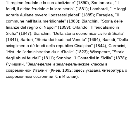
"Il regime feudale e la sua abolizione" (1890); Santamaria, " I
feudi, il diritto feudale e la loro storia" (1881); Lombardi, "Le leggi
agrarie Auliane ovvero i possessi plebei" (1885); Faraglea, "Il
commune nell'Italia meridionale" (1883); Bianchini, "Storia deile
finanze del regno di Napoli" (1859); Orlando, "Il feudalismo in
Sicilia" (1847); Bianchini, "Della storia economico-civile di Sicilia"
(1841); Sartori, "Storia dei feudi nel Veneto" (1664); Basedi, "Dello
scioglimento dé feudi della republica Cisalpina" (1844); Corracini,
"Hist. de l'administration du r. d'Italie" (1823); Winspeare, "Storia
degli abusi feudali" (1811); Sonnino, "I Contadini in Sicilia" (1878);
Лучицкий, "Земледелие и земледельческие классы в
современной Италии" (Киев, 1892; здесь указана литература о
современном состоянии К. в Италии).