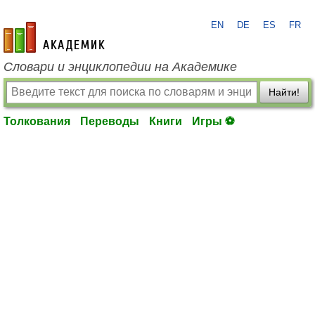
EN
DE
ES
FR
academic.ru
Словари и энциклопедии на Академике
Найти!
Толкования
Переводы
Книги
Игры ⚽