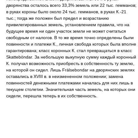
дворянства осталось всего 33,3% земель или 22 тыс. гемманов;
в руках короны было около 24 тыс. гемманов, в руках К.-21
тыс.; тогда же положен был предел и возрастанию
привилегированных земель, установлением правила, что на
будущее время ни один участок земли не может считаться
свободным от налогов. В то же время точно определены были
повинности и платежи К., личная свобода которых была вполне
гарантирована; класс коронных К. стал превращаться в класс
Skatteböndar. За небольшую выкупную сумму каждый коронный
К. получал возможность приобресть в собственность ту землю,
на которой он сидел. Лишь Frälsebondar на дворянских землях
оставались в XVIII в. в неизмененном положении; замена
повинностей денежными платежами началась для них лишь в
текущем столетии. Значительная часть земель, на которых они
сидели, перешла теперь в их собственность.