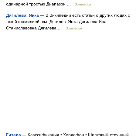
одинарной тростью Диапазон …
Википедия
Дягилева, Янка
— В Википедии есть статьи о других людях с
такой фамилией, см. Дягилев. Янка Дягилева Яна
Станиславовна Дягилева …
Википедия
Гитара
— Классификация • Хордофон • Щипковый струнный