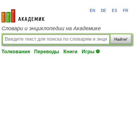
EN
DE
ES
FR
academic.ru
Словари и энциклопедии на Академике
Найти!
Толкования
Переводы
Книги
Игры ⚽