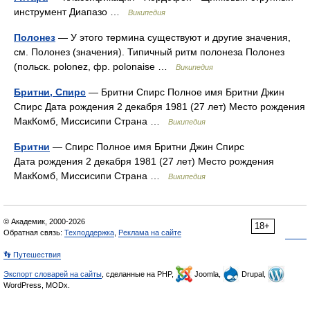
инструмент Диапазо …
Википедия
Полонез
— У этого термина существуют и другие значения,
см. Полонез (значения). Типичный ритм полонеза Полонез
(польск. polonez, фр. polonaise …
Википедия
Бритни, Спирс
— Бритни Спирс Полное имя Бритни Джин
Спирс Дата рождения 2 декабря 1981 (27 лет) Место рождения
МакКомб, Миссисипи Страна …
Википедия
Бритни
— Спирс Полное имя Бритни Джин Спирс
Дата рождения 2 декабря 1981 (27 лет) Место рождения
МакКомб, Миссисипи Страна …
Википедия
© Академик, 2000-2026
18+
Обратная связь:
Техподдержка
,
Реклама на сайте
👣 Путешествия
Экспорт словарей на сайты
, сделанные на PHP,
Joomla,
Drupal,
WordPress, MODx.